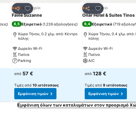
πημένα
Προσθήκη στα αγαπημένα
Προσθήκη στα α
Ξενοδοχείο
Ξενοδοχείο
3 Αστέρια
2 Αστέρια
Κοινοποίηση
Κοινοποίηση
Favie Suzanne
Onar Hotel & Suites Tinos
8,5
9,4
σεις
)
Εξαιρετικό
(
1.239 αξιολογήσεις
)
Εξαιρετικό
(
719 αξιολογ
Χώρα Τήνου, 0.2 χλμ. από: Κέντρο
Χώρα Τήνου, 0.4 χλμ. από:
πόλης
πόλης
Δωρεάν Wi-Fi
Δωρεάν Wi-Fi
Πισίνα
Πισίνα
Parking
A/C
57 €
128 €
από
από
Τιμές από
10 ιστότοπους
Τιμές από
9 ιστότοπους
Εμφάνιση τιμών
Εμφάνιση τιμών
Εμφάνιση όλων των καταλυμάτων στον προορισμό Χώ