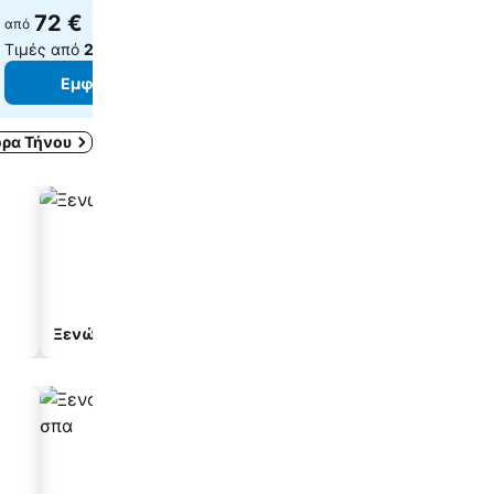
72 €
79 €
από
από
Τιμές από
2 ιστότοπους
Τιμές από
10 ιστότοπ
Εμφάνιση τιμών
Εμφάνιση τιμ
ρα Τήνου
Ξενώνας
Ξενοδοχείο διαμερισμ