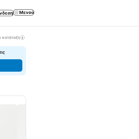
Μενού
νδεση
ν κατάταξη
τις