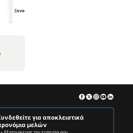
Ξενοδοχεία με σπα
Παραλιακά ξενοδοχεία
α
Facebook
Twitter
Instagram
Youtube
Linkedin
Συνδεθείτε για αποκλειστικά
προνόμια μελών
Εξατομίκευσε την εμπειρία σου