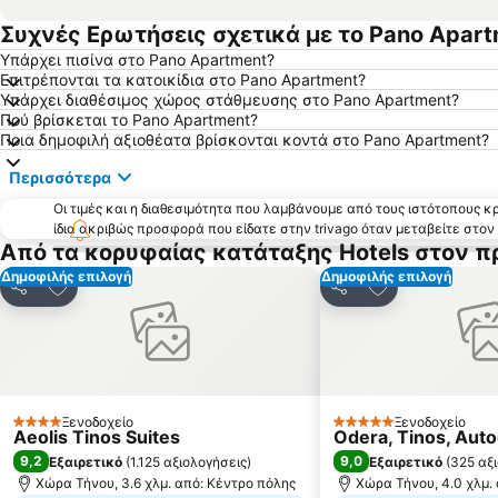
Συχνές Ερωτήσεις σχετικά με το Pano Apar
Υπάρχει πισίνα στο Pano Apartment?
Επιτρέπονται τα κατοικίδια στο Pano Apartment?
Υπάρχει διαθέσιμος χώρος στάθμευσης στο Pano Apartment?
Πού βρίσκεται το Pano Apartment?
Ποια δημοφιλή αξιοθέατα βρίσκονται κοντά στο Pano Apartment?
Περισσότερα
Οι τιμές και η διαθεσιμότητα που λαμβάνουμε από τους ιστότοπους 
ίδια ακριβώς προσφορά που είδατε στην trivago όταν μεταβείτε στο
Από τα κορυφαίας κατάταξης Hotels στον 
Δημοφιλής επιλογή
Δημοφιλής επιλογή
Προσθήκη στα αγαπημένα
Προσθήκη στα
Κοινοποίηση
Κοινοποίηση
Ξενοδοχείο
Ξενοδοχείο
4 Αστέρια
5 Αστέρια
Aeolis Tinos Suites
Odera, Tinos, Auto
9,2
9,0
Εξαιρετικό
(
1.125 αξιολογήσεις
)
Εξαιρετικό
(
325 αξ
Χώρα Τήνου, 3.6 χλμ. από: Κέντρο πόλης
Χώρα Τήνου, 4.0 χλμ.