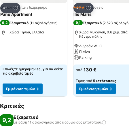
Προσθήκη στα αγαπημένα
Προσθήκη στα αγα
Ολόκληρο σπίτι / διαμέρισμα
Ξενοδοχείο
4 Αστέρια
Κοινοποίηση
Κοινοποίηση
Pano Apartment
Ilio Maris
9,2
9,1
Εξαιρετικό
(
11 αξιολογήσεις
)
Εξαιρετικό
(
2.523 αξιολογή
Χώρα Τήνου, Ελλάδα
Χώρα Μυκόνου, 0.6 χλμ. από:
Κέντρο πόλης
Δωρεάν Wi-Fi
Πισίνα
Parking
Επιλέξτε ημερομηνίες, για να δείτε
130 €
από
τις ακριβείς τιμές
Τιμές από
5 ιστότοπους
Εμφάνιση τιμών
Εμφάνιση τιμών
Κριτικές
Εξαιρετικό
9,2
με βάση 11 αξιολογήσεις από κορυφαίους
ιστότοπους