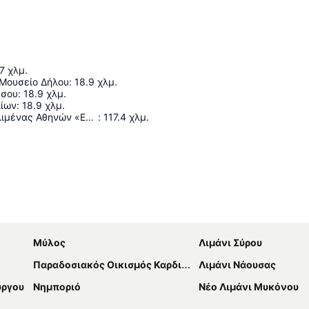
7
χλμ.
 Μουσείο Δήλου
:
18.9
χλμ.
ύσου
:
18.9
χλμ.
ίων
:
18.9
χλμ.
Διεθνής Αερολιμένας Αθηνών «Ελευθέριος Βενιζέλος»
:
117.4
χλμ.
Ανάπτυξη χάρτη
Μύλος
Λιμάνι Σύρου
Παραδοσιακός Οικισμός Καρδιανής
Λιμάνι Νάουσας
ύργου
Νημποριό
Νέο Λιμάνι Μυκόνου