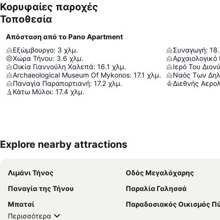
Κορυφαίες παροχές
Τοποθεσία
Απόσταση από το Pano Apartment
Εξώμβουργο
:
3
χλμ.
Συναγωγή
:
18.
Χώρα Τήνου
:
3.6
χλμ.
Αρχαιολογικό
Οικία Γιαννούλη Χαλεπά
:
16.1
χλμ.
Ιερό Του Διον
Archaeological Museum Of Mykonos
:
17.1
χλμ.
Ναός Των Δηλ
Παναγία Παραπορτιανή
:
17.2
χλμ.
Κάτω Μύλοι
:
17.4
χλμ.
Explore nearby attractions
Λιμάνι Τήνος
Οδός Μεγαλόχαρης
Παναγία της Τήνου
Παραλία Γαλησσά
Μπατσί
Παραδοσιακός Οικισμός Π
Περισσότερα