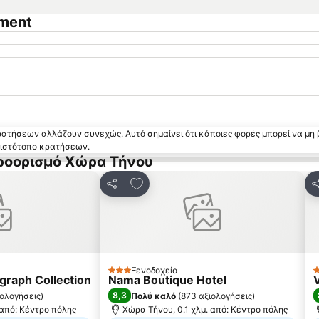
tment
κρατήσεων αλλάζουν συνεχώς. Αυτό σημαίνει ότι κάποιες φορές μπορεί να μη 
ν ιστότοπο κρατήσεων.
προορισμό Χώρα Τήνου
 αγαπημένα
Προσθήκη στα αγαπημένα
Κοινοποίηση
Κ
Ξενοδοχείο
3 Αστέρια
2
graph Collection
Nama Boutique Hotel
8,3
ιολογήσεις
)
Πολύ καλό
(
873 αξιολογήσεις
)
 από: Κέντρο πόλης
Χώρα Τήνου, 0.1 χλμ. από: Κέντρο πόλης