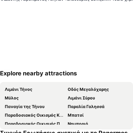
Explore nearby attractions
Ανάπτυξη χάρτη
Λιμάνι Τήνος
Οδός Μεγαλόχαρης
Μύλος
Λιμάνι Σύρου
Παναγία της Τήνου
Παραλία Γαλησσά
Παραδοσιακός Οικισμός Καρδιανής
Μπατσί
Παραδοσιακός Οικισμός Πύργου
Νημποριό
Νέο Λιμάνι Μυκόνου
Αγκαθωπές