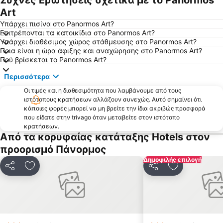
Συχνές Ερωτήσεις σχετικά με το Panormos
Art
Παραλία Αγίου Φωκά
Λιμάνι Γαυρίου
Υπάρχει πισίνα στο Panormos Art?
Βαπόρια
Συνετί
Επιτρέπονται τα κατοικίδια στο Panormos Art?
Υπάρχει διαθέσιμος χώρος στάθμευσης στο Panormos Art?
'Αγιος Πέτρος
Χαλανδριανή
Ποια είναι η ώρα άφιξης και αναχώρησης στο Panormos Art?
Παλαιό Λιμάνι Μυκόνου
Παραλία Βάρης
Πού βρίσκεται το Panormos Art?
Παραδοσιακός Οικισμός Ερμούπολης
Ρόχαρη
Περισσότερα
Εθνικό Αεροδρόμιο Μυκόνου
Παραδοσιακός οικισμός Φαλατάδος
Οι τιμές και η διαθεσιμότητα που λαμβάνουμε από τους
Παραπόρτι
ιστότοπους κρατήσεων αλλάζουν συνεχώς. Αυτό σημαίνει ότι
Όρμος Γιαννάκη
κάποιες φορές μπορεί να μη βρείτε την ίδια ακριβώς προσφορά
Ρήνεια
Μπατσί
που είδατε στην trivago όταν μεταβείτε στον ιστότοπο
κρατήσεων.
Όρνος
Μέγας Γυαλός
Από τα κορυφαίας κατάταξης Hotels στον
Κίνι
Αγία Μαρίνα
προορισμό Πάνορμος
Φοίνικας
Απηγανιά
Δημοφιλής επιλογή
Κοινοποίηση
Προσθήκη στα αγαπημένα
Κοινοποίηση
Προσθήκη στ
Αγροτομουσείο-Μύλος του Μπονή
Ελιά
Παραλία Ζόρκος
Κιόνια
Φελλός
Καλύβια
Καζίνο Σύρου
Κάτω Μύλοι