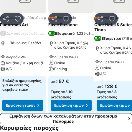
elegant χαρακτήρα των κατασκευών του τόπου.
Ολόκληρο σπίτι / διαμέρισμα
Ξενοδοχείο
Ξενοδοχείο
3 Αστέρια
2 Αστέρια
Κοινοποίηση
Προσθήκη στα αγαπημένα
Κοινοποίηση
Προσθήκη στα αγαπημένα
Κοινοποίηση
Προσθήκ
Panormos Art
Favie Suzanne
Onar Hotel & Suite
Tinos
/
8,5
Δεν υπάρχει διαθέσιμη βαθμολογία
Εξαιρετικό
(
1.239 αξιολογήσεις
)
9,4
Εξαιρετικό
(
719 
Πάνορμος, Ελλάδα
Χώρα Τήνου, 0.2 χλμ.
από: Κέντρο πόλης
Χώρα Τήνου, 0.4 χ
από: Κέντρο πόλη
Δωρεάν Wi-Fi
Δωρεάν Wi-Fi
Δωρεάν Wi-Fi
Κουζίνα / Μικρή κουζίνα
Πισίνα
Πισίνα
A/C
Parking
A/C
Επιλέξτε ημερομηνίες,
57 €
από
για να δείτε τις
128 €
από
ακριβείς τιμές
Τιμές από
10
Τιμές από
8
ιστότοπους
ιστότοπους
Εμφάνιση τιμών
Εμφάνιση τιμών
Εμφάνιση τιμών
Εμφάνιση όλων των καταλυμάτων στον προορισμό
Πάνορμος
Κορυφαίες παροχές