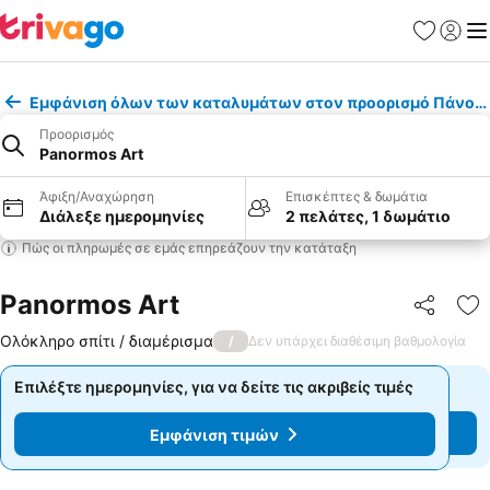
Αγαπημέν
Σύνδε
Με
Εμφάνιση όλων των καταλυμάτων στον προορισμό Πάνορ
Προορισμός
Panormos Art
Άφιξη/Αναχώρηση
Επισκέπτες & δωμάτια
Διάλεξε ημερομηνίες
2 πελάτες, 1 δωμάτιο
Πώς οι πληρωμές σε εμάς επηρεάζουν την κατάταξη
Panormos Art
Κοινοποί
Πρ
Ολόκληρο σπίτι / διαμέρισμα
/
Δεν υπάρχει διαθέσιμη βαθμολογία
Επιλέξτε ημερομηνίες, για να δείτε τις ακριβείς τιμές
Επιλέξτε ημερομηνίες, για να δείτε τις ακριβείς τιμές
Εμφάνιση τιμών
Εμφάνιση τιμών