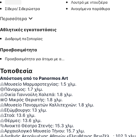
Λουτρό με ντουζιέρα
Σίδερο/ Σιδερώστρα
Ανοιγόμενα παράθυρα
Περισσότερα
Αθλητικές εγκαταστάσεις
Διαδρομή πεζοπορίας
Προσβασιμότητα
Προσβασιμότητα για άτομα με αναπηρία στο δωμάτιο
Τοποθεσία
Απόσταση από το Panormos Art
Μουσείο Μαρμαροτεχνίας
:
1.5
χλμ.
Πάνορμος
:
1.7
χλμ.
Οικία Γιαννούλη Χαλεπά
:
1.8
χλμ.
Ο Μικρός Θεριστής
:
1.8
χλμ.
Μουσείο Πανορμιτών Καλλιτεχνών
:
1.8
χλμ.
Εξώμβουργο
:
13
χλμ.
Στοά
:
13.6
χλμ.
Θέρμες
:
13.6
χλμ.
Ανοικτό Θέατρο Στενής
:
15.3
χλμ.
Αρχαιολογικό Μουσείο Τήνου
:
15.7
χλμ.
Διεθνής Αερολιμένας Αθηνών «Ελευθέριος Βενιζέλος»
:
102.3
χλμ.