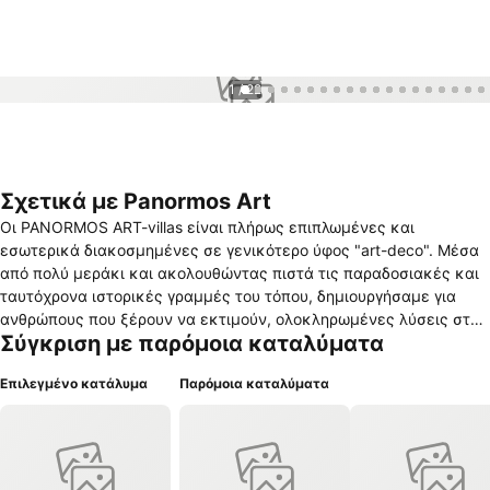
1 / 22
Σχετικά με Panormos Art
Οι PANORMOS ART-villas είναι πλήρως επιπλωμένες και
εσωτερικά διακοσμημένες σε γενικότερο ύφος "art-deco". Μέσα
από πολύ μεράκι και ακολουθώντας πιστά τις παραδοσιακές και
ταυτόχρονα ιστορικές γραμμές του τόπου, δημιουργήσαμε για
ανθρώπους που ξέρουν να εκτιμούν, ολοκληρωμένες λύσεις στην
Σύγκριση με παρόμοια καταλύματα
ευχάριστη πολυτελή διαμονή ! Πολυτελείς κατοικίες με όνομα
και…χαρακτήρα, 100 μέτρα από τη θάλασσα. Ο Πάνορμος
Επιλεγμένο κατάλυμα
Παρόμοια καταλύματα
βρίσκεται στο βορειοδυτικό τμήμα της Τήνου, απέχοντας μόλις 21
χλμ από το κέντρο του νησιού. Το συγκρότημα "Panormos Art
Villas" είναι χτισμένο ανατολικά στην άκρη του οικισμού εντός
των συνόρων του Όρμου με θέα τα αραγμένα καΐκια και τα
πολυτελή σκάφη που συμβάλουν στο γραφικό και ταυτόχρονα