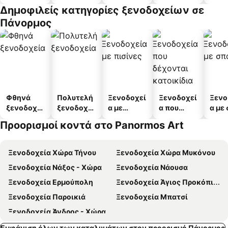
διαμέρισμ
διαμ
Δημοφιλείς κατηγορίες ξενοδοχείων σε
α
άτω
Πάνορμος
Φθηνά
Πολυτελή
Ξενοδοχεί
Ξενοδοχεί
Ξενο
ξενοδοχεί
ξενοδοχεί
α με
α που
α με
α
α
πισίνες
δέχονται
Προορισμοί κοντά στο Panormos Art
κατοικίδι
α
Ξενοδοχεία Χώρα Τήνου
Ξενοδοχεία Χώρα Μυκόνου
Ξενοδοχεία Νάξος - Χώρα
Ξενοδοχεία Νάουσα
Ξενοδοχεία Ερμούπολη
Ξενοδοχεία Άγιος Προκόπιος
Ξενοδοχεία Παροικιά
Ξενοδοχεία Μπατσί
Ξενοδοχεία Άνδρος - Χώρα
Εμφάνιση όλων των καταλυμάτων στον προορισμό Πάνορμος