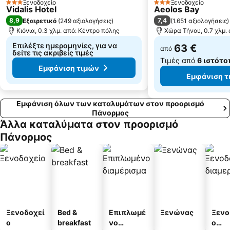
Ξενοδοχείο
Ξενοδοχείο
3 Αστέρια
3 Αστέρια
Άγιος Στέφανος
Παραδοσιακός Οικισμός Τριαντάρος
Vidalis Hotel
Aeolos Bay
8,9
7,4
Εξαιρετικό
(
249 αξιολογήσεις
)
(
1.651 αξιολογήσεις
)
Αζόλιμνος
Οδός Ματογιάννη
Κιόνια, 0.3 χλμ. από: Κέντρο πόλης
Χώρα Τήνου, 0.7 χλμ.
Άγιος Ιωάννης
Άγιος Κυπριανός
Επιλέξτε ημερομηνίες, για να
63 €
από
Πιτροφός
Σάντα Μαργαρίτα
δείτε τις ακριβείς τιμές
Τιμές από
6 ιστότο
Εμφάνιση τιμών
Εμφάνιση τ
Εμφάνιση όλων των καταλυμάτων στον προορισμό
Πάνορμος
Άλλα καταλύματα στον προορισμό
Πάνορμος
Ξενοδοχεί
Bed &
Επιπλωμέ
Ξενώνας
Ξενο
ο
breakfast
νο
ο