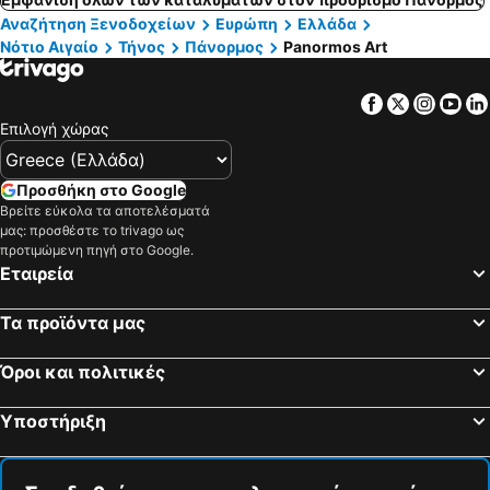
Αναζήτηση Ξενοδοχείων
Ευρώπη
Ελλάδα
Νότιο Αιγαίο
Τήνος
Πάνορμος
Panormos Art
Facebook
Twitter
Insta
Yo
Επιλογή χώρας
Προσθήκη στο Google
Βρείτε εύκολα τα αποτελέσματά
μας: προσθέστε το trivago ως
προτιμώμενη πηγή στο Google.
Εταιρεία
Τα προϊόντα μας
Όροι και πολιτικές
Υποστήριξη