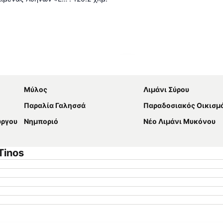
Ανάπτυξη χάρτη
Μύλος
Λιμάνι Σύρου
Παραλία Γαλησσά
Παραδοσιακός Οικισμός Κ
ύργου
Νημποριό
Νέο Λιμάνι Μυκόνου
Tinos