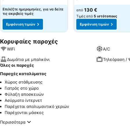
Επιλέξτε ημερομηνίες, για να δείτε
130 €
από
τις ακριβείς τιμές
Τιμές από
5 ιστότοπους
Εμφάνιση τιμών
Εμφάνιση τιμών
Κορυφαίες παροχές
WiFi
A/C
Δωμάτια με μπαλκόνι
Τηλεόραση / 
Όλες οι παροχές
Παροχές καταλύματος
Χώρος στάθμευσης
Γιατρός στο χώρο
Φύλαξη αποσκευών
Ασύρματο ίντερνετ
Παρέχεται απολυμαντικό χεριών
Παρέχονται μάσκες
Περισσότερα