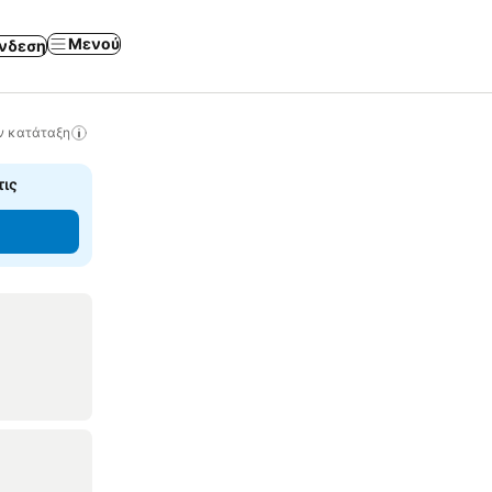
Μενού
νδεση
ν κατάταξη
τις