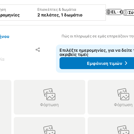
ηση
Επισκέπτες & δωμάτια
EL · €
Σύ
ερομηνίες
2 πελάτες, 1 δωμάτιο
ήνου
Πώς οι πληρωμές σε εμάς επηρεάζουν τη
Προσθήκη στα αγαπημένα
Επιλέξτε ημερομηνίες, για να δείτε 
Κοινοποίηση
ακριβείς τιμές
γία
Εμφάνιση τιμών
Φόρτωση
Φόρτωση