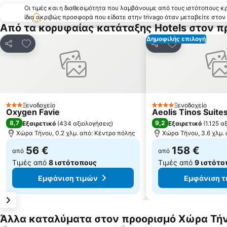
Οι τιμές και η διαθεσιμότητα που λαμβάνουμε από τους ιστότοπους 
ίδια ακριβώς προσφορά που είδατε στην trivago όταν μεταβείτε στο
Από τα κορυφαίας κατάταξης Hotels στον 
Δημοφιλής επιλογή
Προσθήκη στα αγαπημένα
Προσθήκη στα
Κοινοποίηση
Κοινοποίηση
Ξενοδοχείο
Ξενοδοχείο
3 Αστέρια
4 Αστέρια
Oxygen Favie
Aeolis Tinos Suite
8,7
9,2
Εξαιρετικό
(
434 αξιολογήσεις
)
Εξαιρετικό
(
1.125 α
Χώρα Τήνου, 0.2 χλμ. από: Κέντρο πόλης
Χώρα Τήνου, 3.6 χλμ.
56 €
158 €
από
από
Τιμές από
8 ιστότοπους
Τιμές από
9 ιστότο
Εμφάνιση τιμών
Εμφάνιση τ
Άλλα καταλύματα στον προορισμό Χώρα Τή