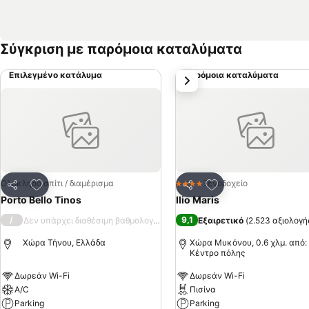
Σύγκριση με παρόμοια καταλύματα
Επιλεγμένο κατάλυμα
Παρόμοια καταλύματα
επόμενο
Προσθήκη στα αγαπημένα
Προσθήκη στα αγα
Ολόκληρο σπίτι / διαμέρισμα
Ξενοδοχείο
4 Αστέρια
Κοινοποίηση
Κοινοποίηση
Porto Bello Tinos
Ilio Maris
/
9,1
Δεν υπάρχει διαθέσιμη βαθμολογία
Εξαιρετικό
(
2.523 αξιολογή
Χώρα Τήνου, Ελλάδα
Χώρα Μυκόνου, 0.6 χλμ. από:
Κέντρο πόλης
Δωρεάν Wi-Fi
Δωρεάν Wi-Fi
A/C
Πισίνα
Parking
Parking