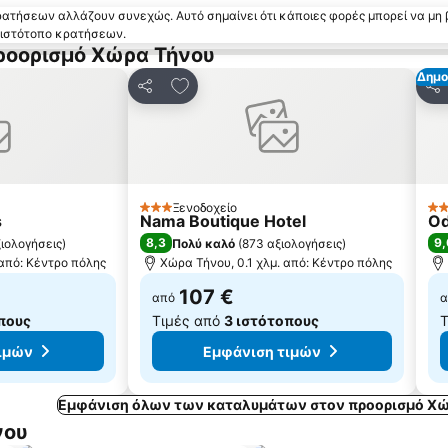
κρατήσεων αλλάζουν συνεχώς. Αυτό σημαίνει ότι κάποιες φορές μπορεί να μη 
ν ιστότοπο κρατήσεων.
προορισμό Χώρα Τήνου
Δημο
 αγαπημένα
Προσθήκη στα αγαπημένα
Κοινοποίηση
Κο
Ξενοδοχείο
3 Αστέρια
5 
s
Nama Boutique Hotel
Od
8,3
9,
ξιολογήσεις
)
Πολύ καλό
(
873 αξιολογήσεις
)
 από: Κέντρο πόλης
Χώρα Τήνου, 0.1 χλμ. από: Κέντρο πόλης
107 €
από
α
πους
Τιμές από
3 ιστότοπους
Τ
ιμών
Εμφάνιση τιμών
Εμφάνιση όλων των καταλυμάτων στον προορισμό Χώ
νου