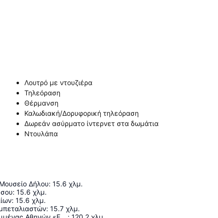
Λουτρό με ντουζιέρα
Τηλεόραση
Θέρμανση
Καλωδιακή/Δορυφορική τηλεόραση
Δωρεάν ασύρματο ίντερνετ στα δωμάτια
Ντουλάπα
 Μουσείο Δήλου
:
15.6
χλμ.
ύσου
:
15.6
χλμ.
ίων
:
15.6
χλμ.
μπεταλιαστών
:
15.7
χλμ.
Διεθνής Αερολιμένας Αθηνών «Ελευθέριος Βενιζέλος»
:
120.2
χλμ.