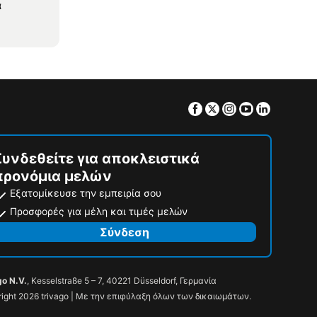
α
Facebook
Twitter
Instagram
Youtube
Linkedin
Συνδεθείτε για αποκλειστικά
προνόμια μελών
Εξατομίκευσε την εμπειρία σου
Προσφορές για μέλη και τιμές μελών
Σύνδεση
go N.V.
, Kesselstraße 5 – 7, 40221 Düsseldorf, Γερμανία
ight 2026 trivago | Με την επιφύλαξη όλων των δικαιωμάτων.