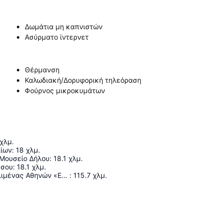
Δωμάτια μη καπνιστών
Ασύρματο ίντερνετ
Θέρμανση
Καλωδιακή/Δορυφορική τηλεόραση
Φούρνος μικροκυμάτων
χλμ.
ίων
:
18
χλμ.
 Μουσείο Δήλου
:
18.1
χλμ.
ύσου
:
18.1
χλμ.
Διεθνής Αερολιμένας Αθηνών «Ελευθέριος Βενιζέλος»
:
115.7
χλμ.