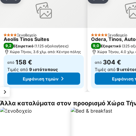
Κοινοποίηση
Κοινοποίηση
Ξενοδοχείο
Ξενοδοχείο
4 Αστέρια
5 Αστέρια
Aeolis Tinos Suites
Odera, Tinos, Auto
9,2
9,0
Εξαιρετικό
(
1.125 αξιολογήσεις
)
Εξαιρετικό
(
325 αξ
Χώρα Τήνου, 3.6 χλμ. από: Κέντρο πόλης
Χώρα Τήνου, 4.0 χλμ.
158 €
304 €
από
από
Τιμές από
9 ιστότοπους
Τιμές από
9 ιστότο
Εμφάνιση τιμών
Εμφάνιση 
Άλλα καταλύματα στον προορισμό Χώρα Τή