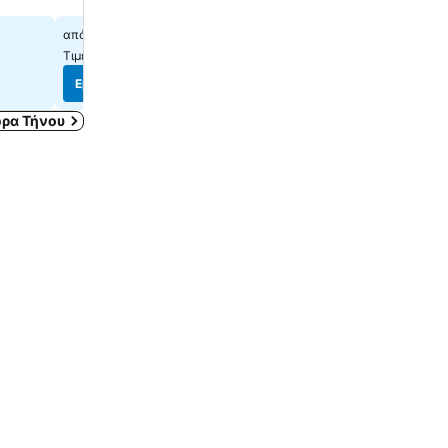
85 €
114 €
από
από
Τιμές από
11 ιστότοπους
Τιμές από
5 ιστότοπους
Εμφάνιση τιμών
Εμφάνιση τιμών
ρα Τήνου