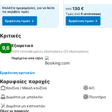
Επιλέξτε ημερομηνίες, για να δείτε
130 €
από
τις ακριβείς τιμές
Τιμές από
5 ιστότοπους
Εμφάνιση τιμών
Εμφάνιση τιμών
Κριτικές
Εξαιρετικό
9,6
100% επαληθευμένες αξιολογήσεις (23 αξιολογήσεις)
Παρέχεται από τη(ν)
Εμφάνιση κριτικών
Κορυφαίες παροχές
Κουζίνα / Μικρή κουζίνα
A/C
Δωμάτια με μπαλκόνι
Πλυντήριο
Δωμάτια μη καπνιστών
Όλες οι παροχές