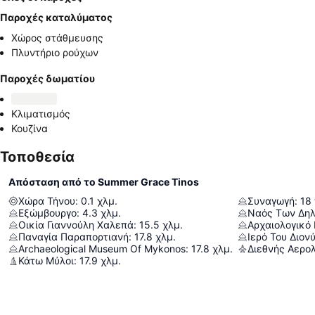
Παροχές καταλύματος
Χώρος στάθμευσης
Πλυντήριο ρούχων
Παροχές δωματίου
Κλιματισμός
Κουζίνα
Τοποθεσία
Απόσταση από το Summer Grace Tinos
Χώρα Τήνου
:
0.1
χλμ.
Συναγωγή
:
18
Εξώμβουργο
:
4.3
χλμ.
Ναός Των Δηλ
Οικία Γιαννούλη Χαλεπά
:
15.5
χλμ.
Αρχαιολογικό
Παναγία Παραπορτιανή
:
17.8
χλμ.
Ιερό Του Διον
Archaeological Museum Of Mykonos
:
17.8
χλμ.
Κάτω Μύλοι
:
17.9
χλμ.