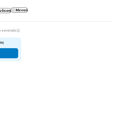
Μενού
νδεση
ν κατάταξη
τις