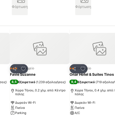
Φόρτωση
Φόρτωση
πημένα
Προσθήκη στα αγαπημένα
Προσθήκη στα α
Ξενοδοχείο
Ξενοδοχείο
3 Αστέρια
2 Αστέρια
Κοινοποίηση
Κοινοποίηση
Favie Suzanne
Onar Hotel & Suites Tinos
8,5
9,4
σεις
)
Εξαιρετικό
(
1.239 αξιολογήσεις
)
Εξαιρετικό
(
719 αξιολογ
Χώρα Τήνου, 0.2 χλμ. από: Κέντρο
Χώρα Τήνου, 0.4 χλμ. από:
πόλης
πόλης
Δωρεάν Wi-Fi
Δωρεάν Wi-Fi
Πισίνα
Πισίνα
Parking
A/C