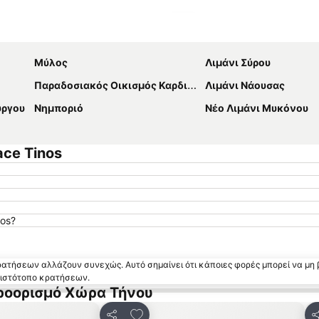
Ανάπτυξη χάρτη
Μύλος
Λιμάνι Σύρου
Παραδοσιακός Οικισμός Καρδιανής
Λιμάνι Νάουσας
ύργου
Νημποριό
Νέο Λιμάνι Μυκόνου
ce Tinos
os?
κρατήσεων αλλάζουν συνεχώς. Αυτό σημαίνει ότι κάποιες φορές μπορεί να μη 
ν ιστότοπο κρατήσεων.
προορισμό Χώρα Τήνου
 αγαπημένα
Προσθήκη στα αγαπημένα