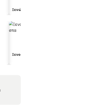
Ξενώνας
Ξενοδοχείο διαμερισμ
Ξενοδοχεία με σπα
Παραλιακά ξενοδοχεία
α