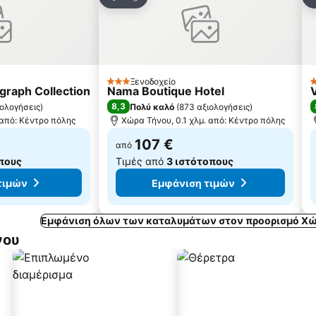
Κοινοποίηση
Κ
Ξενοδοχείο
3 Αστέρια
2
graph Collection
Nama Boutique Hotel
8,3
ιολογήσεις
)
Πολύ καλό
(
873 αξιολογήσεις
)
 από: Κέντρο πόλης
Χώρα Τήνου, 0.1 χλμ. από: Κέντρο πόλης
107 €
από
πους
Τιμές από
3 ιστότοπους
τιμών
Εμφάνιση τιμών
Εμφάνιση όλων των καταλυμάτων στον προορισμό Χώ
νου