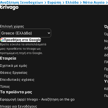
Αναζήτηση Ξενοδοχείων
Ευρώπη
Ελλάδα
Νότιο Αιγαίο
Επιλογή χώρας
Ό
Όρ
Προσθήκη στο Google
Νο
Βρείτε εύκολα τα αποτελέσματά
Δή
μας: προσθέστε το trivago ως
προτιμώμενη πηγή στο Google.
Δή
Εταιρεία
Πλ
Σχετικά με εμάς
Πρ
Θέσεις Εργασίας
Πρ
Επενδυτικές σχέσεις
Υ
Τύπος
Κέ
Τα προϊόντα μας
Πώ
Εφαρμογή (app) trivago - Αναζήτηση on the go
trivago για ξενοδόχους