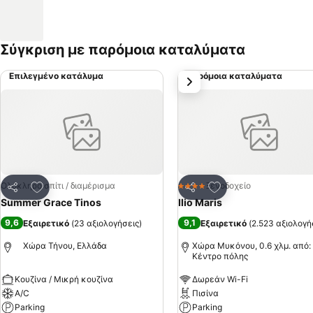
Σύγκριση με παρόμοια καταλύματα
Επιλεγμένο κατάλυμα
Παρόμοια καταλύματα
επόμενο
Προσθήκη στα αγαπημένα
Προσθήκη στα αγα
Ολόκληρο σπίτι / διαμέρισμα
Ξενοδοχείο
4 Αστέρια
Κοινοποίηση
Κοινοποίηση
Summer Grace Tinos
Ilio Maris
9,6
9,1
Εξαιρετικό
(
23 αξιολογήσεις
)
Εξαιρετικό
(
2.523 αξιολογή
Χώρα Τήνου, Ελλάδα
Χώρα Μυκόνου, 0.6 χλμ. από:
Κέντρο πόλης
Κουζίνα / Μικρή κουζίνα
Δωρεάν Wi-Fi
A/C
Πισίνα
Parking
Parking