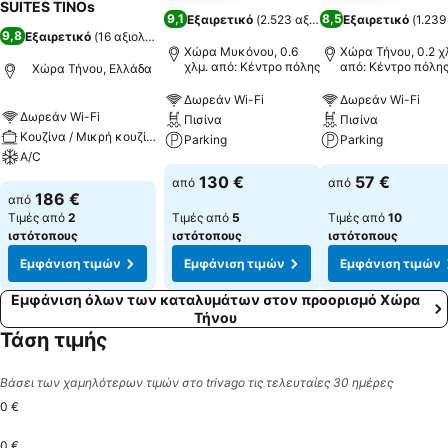
SUITES TINOs
9,1
8,5
Εξαιρετικό
(
2.523 αξιολογήσεις
Εξαιρετικό
)
(
1.239
9,8
Εξαιρετικό
(
16 αξιολογήσεις
)
Χώρα Μυκόνου, 0.6
Χώρα Τήνου, 0.2 χ
χλμ. από: Κέντρο πόλης
από: Κέντρο πόλη
Χώρα Τήνου, Ελλάδα
Δωρεάν Wi-Fi
Δωρεάν Wi-Fi
Δωρεάν Wi-Fi
Πισίνα
Πισίνα
Κουζίνα / Μικρή κουζίνα
Parking
Parking
A/C
130 €
57 €
από
από
186 €
από
Τιμές από
2
Τιμές από
5
Τιμές από
10
ιστότοπους
ιστότοπους
ιστότοπους
Εμφάνιση τιμών
Εμφάνιση τιμών
Εμφάνιση τιμών
Εμφάνιση όλων των καταλυμάτων στον προορισμό Χώρα
Τήνου
Τάση τιμής
Βάσει των χαμηλότερων τιμών στο trivago τις τελευταίες 30 ημέρες
0 €
0 €