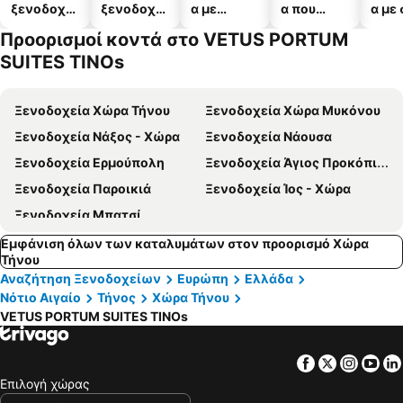
ξενοδοχεί
ξενοδοχεί
α με
α που
α με
α
α
πισίνες
δέχονται
Προορισμοί κοντά στο VETUS PORTUM
κατοικίδι
SUITES TINOs
α
Ξενοδοχεία Χώρα Τήνου
Ξενοδοχεία Χώρα Μυκόνου
Ξενοδοχεία Νάξος - Χώρα
Ξενοδοχεία Νάουσα
Ξενοδοχεία Ερμούπολη
Ξενοδοχεία Άγιος Προκόπιος
Ξενοδοχεία Παροικιά
Ξενοδοχεία Ίος - Χώρα
Ξενοδοχεία Μπατσί
Εμφάνιση όλων των καταλυμάτων στον προορισμό Χώρα
Τήνου
Αναζήτηση Ξενοδοχείων
Ευρώπη
Ελλάδα
Νότιο Αιγαίο
Τήνος
Χώρα Τήνου
VETUS PORTUM SUITES TINOs
Facebook
Twitter
Insta
Yo
Επιλογή χώρας