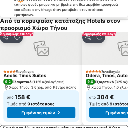
κάποιες φορές μπορεί να μη βρείτε την ίδια ακριβώς προσφορά
Μπατσί
Όρνος
που είδατε στην trivago όταν μεταβείτε στον ιστότοπο
Μέγας Γυαλός
Κίνι
κρατήσεων.
Από τα κορυφαίας κατάταξης Hotels στον
Αγία Μαρίνα
Φοίνικας
προορισμό Χώρα Τήνου
Απηγανιά
Αγροτομουσείο-Μύλος του Μπονή
Δημοφιλής επιλογή
Δημοφιλής επιλογή
Ελιά
Κιόνια
Κοινοποίηση
Προσθήκη στα αγαπημένα
Κοινοποίηση
Προσθήκη στ
Καλύβια
Κάτω Μύλοι
Καζίνο Σύρου
Άγιος Στέφανος
Παραδοσιακός Οικισμός Τριαντάρος
Οδός Ματογιάννη
Ξενοδοχείο
Ξενοδοχείο
Άγιος Ιωάννης
Αζόλιμνος
4 Αστέρια
5 Αστέρια
Aeolis Tinos Suites
Odera, Tinos, Auto
Άγιος Κυπριανός
Πιτροφός
9,2
9,0
Εξαιρετικό
(
1.125 αξιολογήσεις
)
Εξαιρετικό
(
325 αξ
Χώρα Τήνου, 3.6 χλμ. από: Κέντρο πόλης
Χώρα Τήνου, 4.0 χλμ.
Σάντα Μαργαρίτα
Νεώριο Ναυπηγεία Σύρου
158 €
304 €
από
από
Τιμές από
9 ιστότοπους
Τιμές από
9 ιστότο
Εμφάνιση τιμών
Εμφάνιση 
Εμφάνιση όλων των καταλυμάτων στον προορισμό Χώρα