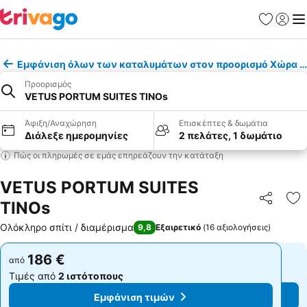
Αγαπημέν
Σύνδε
Με
Εμφάνιση όλων των καταλυμάτων στον προορισμό Χώρα Τ
Προορισμός
VETUS PORTUM SUITES TINOs
Άφιξη/Αναχώρηση
Επισκέπτες & δωμάτια
Διάλεξε ημερομηνίες
2 πελάτες, 1 δωμάτιο
Πώς οι πληρωμές σε εμάς επηρεάζουν την κατάταξη
VETUS PORTUM SUITES
TINOs
Κοινοποί
Πρ
Ολόκληρο σπίτι / διαμέρισμα
9,8
Εξαιρετικό
(
16 αξιολογήσεις
)
186 €
186 €
από
από
Τιμές από
2 ιστότοπους
Τιμές από
2 ιστότοπους
Εμφάνιση τιμών
Εμφάνιση τιμών