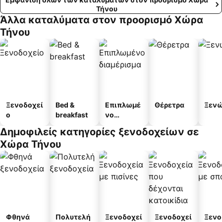
Τήνου
Άλλα καταλύματα στον προορισμό Χώρα
Τήνου
Ξενοδοχεί
Bed &
Επιπλωμέ
Θέρετρα
Ξεν
ο
breakfast
νο
διαμέρισμ
Δημοφιλείς κατηγορίες ξενοδοχείων σε
α
Χώρα Τήνου
Φθηνά
Πολυτελή
Ξενοδοχεί
Ξενοδοχεί
Ξενο