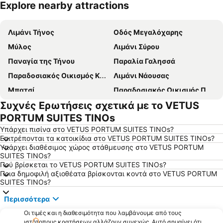
Explore nearby attractions
Ανάπτυξη χάρτη
Λιμάνι Τήνος
Οδός Μεγαλόχαρης
Μύλος
Λιμάνι Σύρου
Παναγία της Τήνου
Παραλία Γαλησσά
Παραδοσιακός Οικισμός Καρδιανής
Λιμάνι Νάουσας
Μπατσί
Παραδοσιακός Οικισμός Πύργου
Συχνές Ερωτήσεις σχετικά με το VETUS
Νημποριό
Νέο Λιμάνι Μυκόνου
PORTUM SUITES TINOs
Αγκαθωπές
Παραλία Αγίου Φωκά
Υπάρχει πισίνα στο VETUS PORTUM SUITES TINOs?
Βαπόρια
Συνετί
Επιτρέπονται τα κατοικίδια στο VETUS PORTUM SUITES TINOs?
Υπάρχει διαθέσιμος χώρος στάθμευσης στο VETUS PORTUM
Χαλανδριανή
Παλαιό Λιμάνι Μυκόνου
SUITES TINOs?
Παραλία Βάρης
Παραδοσιακός Οικισμός Ερμούπολης
Πού βρίσκεται το VETUS PORTUM SUITES TINOs?
Ποια δημοφιλή αξιοθέατα βρίσκονται κοντά στο VETUS PORTUM
Μαρτσέλο
Περιβαλλοντικό και Πολιτιστικό Πάρκο Πάρου Αϊ Γιάννης Δέτης
SUITES TINOs?
Ρόχαρη
Εθνικό Αεροδρόμιο Μυκόνου
Περισσότερα
Παραδοσιακός οικισμός Φαλατάδος
Παραπόρτι
Οι τιμές και η διαθεσιμότητα που λαμβάνουμε από τους
Όρμος Γιαννάκη
Ρήνεια
ιστότοπους κρατήσεων αλλάζουν συνεχώς. Αυτό σημαίνει ότι