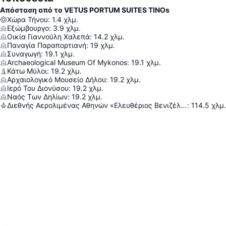
Απόσταση από το VETUS PORTUM SUITES TINOs
Χώρα Τήνου
:
1.4
χλμ.
Εξώμβουργο
:
3.9
χλμ.
Οικία Γιαννούλη Χαλεπά
:
14.2
χλμ.
Παναγία Παραπορτιανή
:
19
χλμ.
Συναγωγή
:
19.1
χλμ.
Archaeological Museum Of Mykonos
:
19.1
χλμ.
Κάτω Μύλοι
:
19.2
χλμ.
Αρχαιολογικό Μουσείο Δήλου
:
19.2
χλμ.
Ιερό Του Διονύσου
:
19.2
χλμ.
Ναός Των Δηλίων
:
19.2
χλμ.
Διεθνής Αερολιμένας Αθηνών «Ελευθέριος Βενιζέλος»
:
114.5
χλμ.