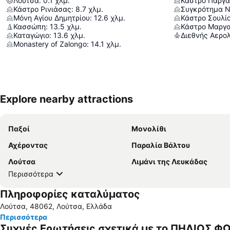
Λούτσα
:
0.1
χλμ.
Κάστρο Πάργα
Κάστρο Ρινιάσας
:
8.7
χλμ.
Συγκρότημα Ν
Μόνη Αγίου Δημητρίου
:
12.6
χλμ.
Κάστρο Σουλί
Κασσώπη
:
13.5
χλμ.
Κάστρο Μαργα
Καταγώγιο
:
13.6
χλμ.
Monastery of Zalongo
:
14.1
χλμ.
Explore nearby attractions
Παξοί
Μονολίθι
Αχέροντας
Παραλία Βάλτου
Λούτσα
Λιμάνι της Λευκάδας
Περισσότερα
Πληροφορίες καταλύματος
Λούτσα, 48062, Λούτσα, Ελλάδα
Περισσότερα
Συχνές Ερωτήσεις σχετικά με το ΠΗΛΙΟΣ Φ