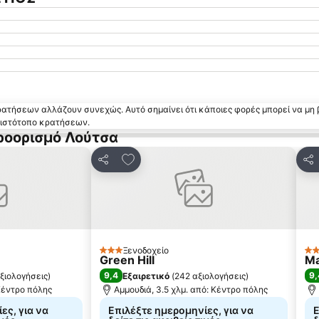
κρατήσεων αλλάζουν συνεχώς. Αυτό σημαίνει ότι κάποιες φορές μπορεί να μη 
ν ιστότοπο κρατήσεων.
ροορισμό Λούτσα
 αγαπημένα
Προσθήκη στα αγαπημένα
Κοινοποίηση
Κο
Ξενοδοχείο
3 Αστέρια
4 
Green Hill
Ma
9,4
9,
ξιολογήσεις
)
Εξαιρετικό
(
242 αξιολογήσεις
)
Κέντρο πόλης
Αμμουδιά, 3.5 χλμ. από: Κέντρο πόλης
ες, για να
Επιλέξτε ημερομηνίες, για να
Ε