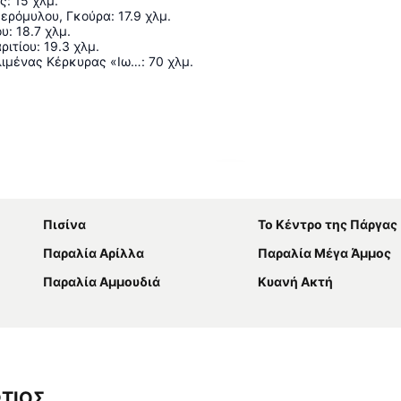
ς
:
15
χλμ.
ερόμυλου, Γκούρα
:
17.9
χλμ.
ου
:
18.7
χλμ.
ριτίου
:
19.3
χλμ.
Διεθνής Αερολιμένας Κέρκυρας «Ιωάννης Καποδίστριας»
:
70
χλμ.
Ανάπτυξη χάρτη
Πισίνα
Το Κέντρο της Πάργας
Παραλία Αρίλλα
Παραλία Μέγα Άμμος
Παραλία Αμμουδιά
Κυανή Ακτή
ΩΤΙΟΣ