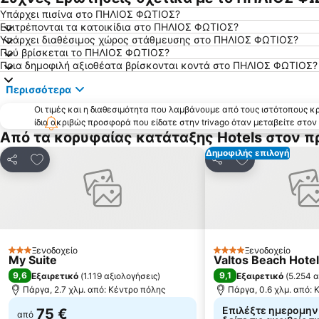
Υπάρχει πισίνα στο ΠΗΛΙΟΣ ΦΩΤΙΟΣ?
Επιτρέπονται τα κατοικίδια στο ΠΗΛΙΟΣ ΦΩΤΙΟΣ?
Υπάρχει διαθέσιμος χώρος στάθμευσης στο ΠΗΛΙΟΣ ΦΩΤΙΟΣ?
Πού βρίσκεται το ΠΗΛΙΟΣ ΦΩΤΙΟΣ?
Ποια δημοφιλή αξιοθέατα βρίσκονται κοντά στο ΠΗΛΙΟΣ ΦΩΤΙΟΣ?
Περισσότερα
Οι τιμές και η διαθεσιμότητα που λαμβάνουμε από τους ιστότοπους 
ίδια ακριβώς προσφορά που είδατε στην trivago όταν μεταβείτε στο
Από τα κορυφαίας κατάταξης Hotels στον π
Δημοφιλής επιλογή
Προσθήκη στα αγαπημένα
Προσθήκη στα
Κοινοποίηση
Κοινοποίηση
Ξενοδοχείο
Ξενοδοχείο
3 Αστέρια
4 Αστέρια
My Suite
Valtos Beach Hotel
9,6
9,1
Εξαιρετικό
(
1.119 αξιολογήσεις
)
Εξαιρετικό
(
5.254 α
Πάργα, 2.7 χλμ. από: Κέντρο πόλης
Πάργα, 0.6 χλμ. από: 
Επιλέξτε ημερομηνί
75 €
από