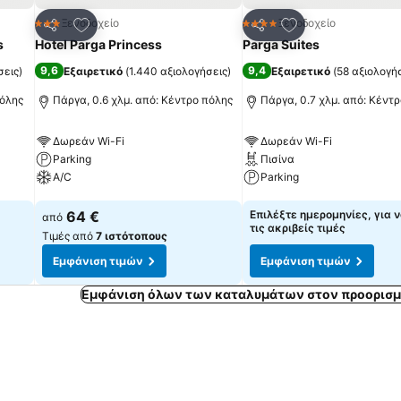
πημένα
Προσθήκη στα αγαπημένα
Προσθήκη στα α
Ξενοδοχείο
Ξενοδοχείο
3 Αστέρια
4 Αστέρια
Κοινοποίηση
Κοινοποίηση
s
Hotel Parga Princess
Parga Suites
9,6
9,4
σεις
)
Εξαιρετικό
(
1.440 αξιολογήσεις
)
Εξαιρετικό
(
58 αξιολογή
πόλης
Πάργα, 0.6 χλμ. από: Κέντρο πόλης
Πάργα, 0.7 χλμ. από: Κέντ
Δωρεάν Wi-Fi
Δωρεάν Wi-Fi
Parking
Πισίνα
A/C
Parking
Εμφάνιση τιμών
Εμφάνιση τιμών
64 €
Επιλέξτε ημερομηνίες, για ν
από
τις ακριβείς τιμές
Τιμές από
7 ιστότοπους
Εμφάνιση τιμών
Εμφάνιση τιμών
Εμφάνιση όλων των καταλυμάτων στον προορισμ