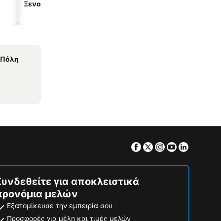
Ξενοδοχεία με σπα
Παραλιακά ξενοδοχεία
 Πόλη
Facebook
Twitter
Instagram
Youtube
Linkedin
Συνδεθείτε για αποκλειστικά
προνόμια μελών
Εξατομίκευσε την εμπειρία σου
Προσφορές για μέλη και τιμές μελών