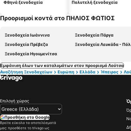
Φθηνά ξενοδοχεία
Πολυτελή ξενοδοχεία
Προορισμοί κοντά στο ΠΗΛΙΟΣ ΦΩΤΙΟΣ
Ξενοδοχεία Ιωάννινα
Ξενοδοχεία Πάργα
Ξενοδοχεία Πρέβεζα
Ξενοδοχεία Λευκάδα - Πόλ
Ξενοδοχεία Ηγουμενίτσα
Εμφάνιση όλων των καταλυμάτων στον προορισμό Λούτσα
Αναζήτηση Ξενοδοχείων
Ευρώπη
Ελλάδα
Ήπειρος
Λο
Επιλογή χώρας
Ό
Όρ
Προσθήκη στο Google
Νο
Βρείτε εύκολα τα αποτελέσματά
Δή
μας: προσθέστε το trivago ως