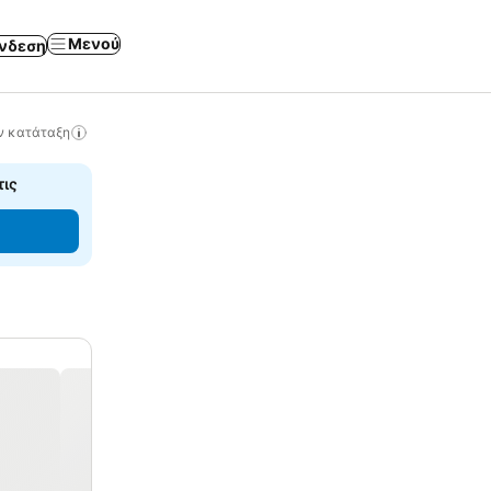
Μενού
νδεση
ν κατάταξη
τις