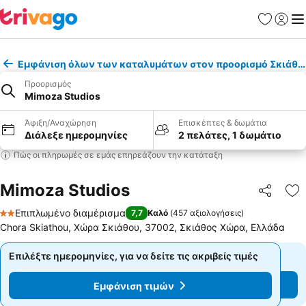
Αγαπημέν
Σύνδε
Με
Εμφάνιση όλων των καταλυμάτων στον προορισμό Σκιάθο
Προορισμός
Mimoza Studios
Άφιξη/Αναχώρηση
Επισκέπτες & δωμάτια
Διάλεξε ημερομηνίες
2 πελάτες, 1 δωμάτιο
Πώς οι πληρωμές σε εμάς επηρεάζουν την κατάταξη
Mimoza Studios
Κοινοποί
Πρ
Επιπλωμένο διαμέρισμα
7,7
Καλό
(
457 αξιολογήσεις
)
2 Αστέρια
Chora Skiathou, Χώρα Σκιάθου, 37002, Σκιάθος Χώρα, Ελλάδα
Επιλέξτε ημερομηνίες, για να δείτε τις ακριβείς τιμές
Επιλέξτε ημερομηνίες, για να δείτε τις ακριβείς τιμές
Εμφάνιση τιμών
Εμφάνιση τιμών