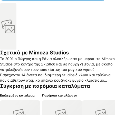
Σχετικά με Mimoza Studios
Το 2001 ο Γιώργος και η Ράνια ολοκλήρωσαν με μεράκι τα Mimoza
Studios στο κέντρο της Σκιάθου και σε ήσυχη γειτονιά, με σκοπό
να φιλοξενήσουν τους επισκέπτες του μαγικού νησιού.
Παρέχονται 14 άνετα και διαμπερή Studios δίκλινα και τρίκλινα
που διαθέτουν ατομικό μπάνιο κουζινάκι ψυγείο κλιματισμό
Σύγκριση με παρόμοια καταλύματα
τηλεόραση με δικό τους μπαλκόνι με θέα στην παλιά πόλη της
Σκιάθου. Στο χώρο της υποδοχής προφέρεται καφές-νερό
Επιλεγμένο κατάλυμα
Παρόμοια καταλύματα
(καλωσόρισμα) κατά την άφιξη ή αναχώρησή σας. Υπάρχουν
διαθέσιμες θυρίδες ασφαλείας καθώς Internet WiFi. H κ. Ράνια
προσφέρει καθημερινή καθαριότητα αλλαγές σε σεντόνια
πετσέτες ανά 3ημέρες και φροντίζει διαρκώς για την καλύτερη