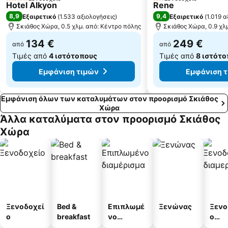
4 Αστέρια
2 Αστέρια
Hotel Alkyon
Rene
Τσοκαΐτη
Νησιώτισσα
8,9
9,4
Εξαιρετικό
(
1.533 αξιολογήσεις
)
Εξαιρετικό
(
1.019 α
Σκιάθος Χώρα, 0.5 χλμ. από: Κέντρο πόλης
Σκιάθος Χώρα, 0.9 χλ
134 €
249 €
από
από
Τιμές από
4 ιστότοπους
Τιμές από
8 ιστότ
Εμφάνιση τιμών
Εμφάνιση 
Εμφάνιση όλων των καταλυμάτων στον προορισμό Σκιάθος
Χώρα
Άλλα καταλύματα στον προορισμό Σκιάθος
Χώρα
Ξενοδοχεί
Bed &
Επιπλωμέ
Ξενώνας
Ξενο
ο
breakfast
νο
ο
διαμέρισμ
διαμ