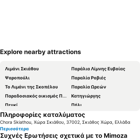
Explore nearby attractions
Ανάπτυξη χάρτη
Λιμάνι Σκιάθου
Παράλια Λίμνης Ευβοίας
Ψαροπούλι
Παραλία Ροβιές
Το Λιμάνι της Σκοπέλου
Παραλία Ωρεών
Παραδοσιακός οικισμός Παλαιό Τρίκερι-Παναγία
Κατηγιώργης
Πευκί
Πήλι
Πληροφορίες καταλύματος
Χόρτο
Αγκάλη
Chora Skiathou, Χώρα Σκιάθου, 37002, Σκιάθος Χώρα, Ελλάδα
Μικρό
Skiathos Town
Περισσότερα
Ήλια
Καλά Νερά
Συχνές Ερωτήσεις σχετικά με το Mimoza