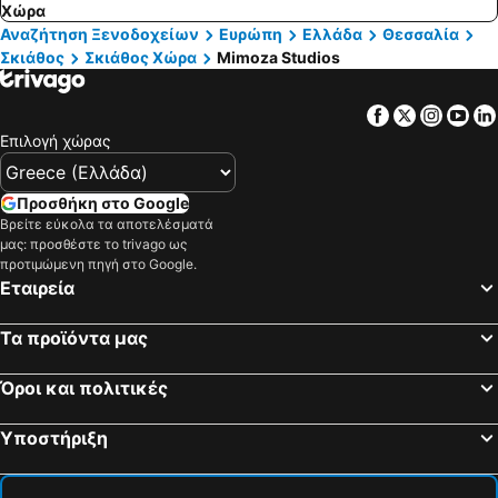
Χώρα
Αναζήτηση Ξενοδοχείων
Ευρώπη
Ελλάδα
Θεσσαλία
Σκιάθος
Σκιάθος Χώρα
Mimoza Studios
Facebook
Twitter
Insta
Yo
Επιλογή χώρας
Προσθήκη στο Google
Βρείτε εύκολα τα αποτελέσματά
μας: προσθέστε το trivago ως
προτιμώμενη πηγή στο Google.
Εταιρεία
Τα προϊόντα μας
Όροι και πολιτικές
Υποστήριξη