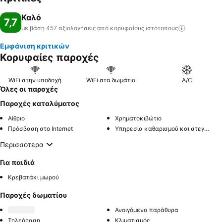
Καλό
7,7
με βάση 457 αξιολογήσεις από κορυφαίους
ιστότοπους
Εμφάνιση κριτικών
Κορυφαίες παροχές
WiFi στην υποδοχή
WiFi στα δωμάτια
A/C
Όλες οι παροχές
Παροχές καταλύματος
Αίθριο
Χρηματοκιβώτιο
Πρόσβαση στο Internet
Υπηρεσία καθαρισμού και στεγνώματος ρούχων
Περισσότερα
Για παιδιά
Κρεβατάκι μωρού
Παροχές δωματίου
Ανοιγόμενα παράθυρα
Τηλεόραση
Κλιματισμός