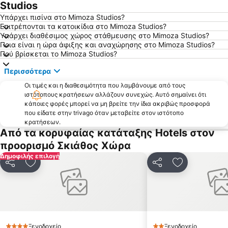
Αλόννησος
Άγιοι Σαράντα
Studios
Άγιος Ιωάννης
Κανατάδικα
Υπάρχει πισίνα στο Mimoza Studios?
Επιτρέπονται τα κατοικίδια στο Mimoza Studios?
Παραδοσιακός οικισμός Αγίας Κυριακής
Το Σπίτι του Παπαδιαμάντη
Υπάρχει διαθέσιμος χώρος στάθμευσης στο Mimoza Studios?
Ποια είναι η ώρα άφιξης και αναχώρησης στο Mimoza Studios?
Χορευτό
Αχλάδι - Φραγκάκη
Πού βρίσκεται το Mimoza Studios?
Μυλοπόταμος
Πήλιο Χιονοδρομικό Κέντρο
Περισσότερα
Ιερά Μονή Οσίου Δαυίδ
Μπούφα
Οι τιμές και η διαθεσιμότητα που λαμβάνουμε από τους
Αγριά
Ταύρος Ωρεών
ιστότοπους κρατήσεων αλλάζουν συνεχώς. Αυτό σημαίνει ότι
κάποιες φορές μπορεί να μη βρείτε την ίδια ακριβώς προσφορά
Νέο Κλίμα
Λουτράκι
που είδατε στην trivago όταν μεταβείτε στον ιστότοπο
Ιερό Αρτέμιδας Προσηώας
Σάρρες
κρατήσεων.
Από τα κορυφαίας κατάταξης Hotels στον
Κυμάσι
Κοχύλι
προορισμό Σκιάθος Χώρα
Δημοτικό Στάδιο Βόλου
Κάτω Λεχώνια
Δημοφιλής επιλογή
Kρύα Βρύση
Παραλία Ρουσούμ Γιαλός
Κοινοποίηση
Προσθήκη στα αγαπημένα
Κοινοποίηση
Προσθήκη σ
Παραδοσιακός οικισμός Τρικερίου
Pilion
ΚΤΕΛ Σκιάθου
Καστρί
Άναυρος
Φακίστρα
Πτελεός
Παραδοσιακός Οικισμός Τσαγκαράδας
Ξενοδοχείο
Ξενοδοχείο