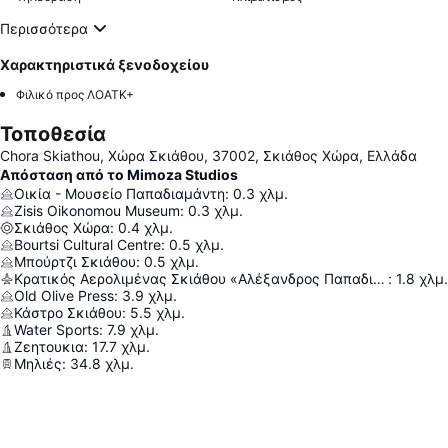
Περισσότερα
Χαρακτηριστικά ξενοδοχείου
Φιλικό προς ΛΟΑΤΚ+
Τοποθεσία
Chora Skiathou, Χώρα Σκιάθου, 37002, Σκιάθος Χώρα, Ελλάδα
Απόσταση από το Mimoza Studios
Οικία - Μουσείο Παπαδιαμάντη
:
0.3
χλμ.
Zisis Oikonomou Museum
:
0.3
χλμ.
Σκιάθος Χώρα
:
0.4
χλμ.
Bourtsi Cultural Centre
:
0.5
χλμ.
Μπούρτζι Σκιάθου
:
0.5
χλμ.
Κρατικός Αερολιμένας Σκιάθου «Αλέξανδρος Παπαδιαμάντης»
:
1.8
χλμ.
Old Olive Press
:
3.9
χλμ.
Κάστρο Σκιάθου
:
5.5
χλμ.
Water Sports
:
7.9
χλμ.
Ζεητουκια
:
17.7
χλμ.
Μηλιές
:
34.8
χλμ.