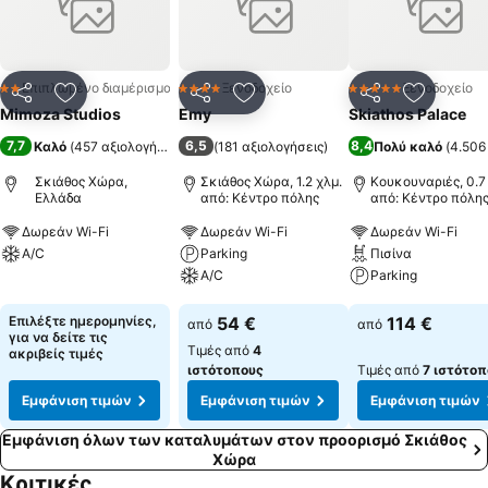
εξυπηρέτησή σας. Βρίσκεται μόλις πέντε λεπτά με τα πόδια από
την είσοδο του λιμανιού, οκτώ λεπτά από την πρώτη παραλία του
νησιού "Μεγάλη Άμμος" και μόλις τέσσερα λεπτά από την
αφετηρία των αστικών λεωφορείων.
Επιπλωμένο διαμέρισμα
Ξενοδοχείο
Ξενοδοχείο
2 Αστέρια
4 Αστέρια
5 Αστέρια
Κοινοποίηση
Προσθήκη στα αγαπημένα
Κοινοποίηση
Προσθήκη στα αγαπημένα
Κοινοποίηση
Προσθήκ
Mimoza Studios
Emy
Skiathos Palace
7,7
6,5
8,4
Καλό
(
457 αξιολογήσεις
)
(
181 αξιολογήσεις
)
Πολύ καλό
(
4.506
Σκιάθος Χώρα,
Σκιάθος Χώρα, 1.2 χλμ.
Κουκουναριές, 0.7
Ελλάδα
από: Κέντρο πόλης
από: Κέντρο πόλη
Δωρεάν Wi-Fi
Δωρεάν Wi-Fi
Δωρεάν Wi-Fi
A/C
Parking
Πισίνα
A/C
Parking
Εμφάνιση τιμών
Εμφάνιση τιμών
Εμφάνιση τιμών
Επιλέξτε ημερομηνίες,
54 €
114 €
από
από
για να δείτε τις
Τιμές από
4
ακριβείς τιμές
ιστότοπους
Τιμές από
7 ιστότοπ
Εμφάνιση τιμών
Εμφάνιση τιμών
Εμφάνιση τιμών
Εμφάνιση όλων των καταλυμάτων στον προορισμό Σκιάθος
Χώρα
Κριτικές