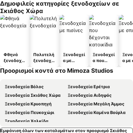
Δημοφιλείς κατηγορίες ξενοδοχείων σε
α
άτω
Σκιάθος Χώρα
Φθηνά
Πολυτελή
Ξενοδοχεί
Ξενοδοχεί
Ξενο
ξενοδοχεί
ξενοδοχεί
α με
α που
α με
α
α
πισίνες
δέχονται
Προορισμοί κοντά στο Mimoza Studios
κατοικίδι
α
Ξενοδοχεία Βόλος
Ξενοδοχεία Ερέτρια
Ξενοδοχεία Σκιάθος Χώρα
Ξενοδοχεία Αιδηψός
Ξενοδοχεία Κρυοπηγή
Ξενοδοχεία Μεγάλη Άμμος
Ξενοδοχεία Πευκοχώρι
Ξενοδοχεία Καμένα Βούρλα
Ξενοδοχεία Χαλκίδα
Εμφάνιση όλων των καταλυμάτων στον προορισμό Σκιάθος