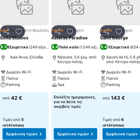
καθαριότητα.Το νησί της Νάξου είναι ένας δημοφιλής προορισμός
με πλούσια ιστορία ως ένα σημαντικό εμπορικό λιμάνι καθώς και
ένας τόπος γεμάτος θρύλους και ιστορίες από την ελληνική
μυθολογία. Η Αγία Άννα με την πανέμορφη παραλία και τα
καταγάλανα νερά της, είναι ένας από τους πλέον δημοφιλείς
Επιπλωμένο διαμέρισμα
Ξενοδοχείο
Ξενοδοχείο
3 Αστέρια
4 Αστέρια
4 Αστέρια
Κοινοποίηση
Προσθήκη στα αγαπημένα
Κοινοποίηση
Προσθήκη στα αγαπημένα
Κοινοποίηση
Προσθήκ
προορισμούς στη Νάξο που προσελκύει έπισκέπτες οι οποίοι την
Sofia Studios
Asteras Paradise
Saint George
προτιμούν για την ησυχία της και την κοντινή της απόσταση από
8,5
8,4
9,4
Εξαιρετικό
(
249 αξιολογήσεις
Πολύ καλό
)
(
1.046 αξιολογήσεις
Εξαιρετικό
)
(
634 
την Χώρα και άλλους προορισμούς του νησιού. Στην περιοχή
υπάρχουν πολλές ταβέρνες, clubs, mini-markets, ΑΤΜ και έχετε
Αγία Άννα, Ελλάδα
Νάουσα, 5.6 χλμ. από:
Χρυσή Ακτή, 0.6 χλ
την ευκαιρία να κάνετε τις περιηγήσεις σας με άλογο.
Κέντρο πόλης
από: Κέντρο πόλη
Δωρεάν Wi-Fi
Δωρεάν Wi-Fi
Δωρεάν Wi-Fi
Πισίνα
Πισίνα
Πισίνα
Parking
Spa
Parking
42 €
Επιλέξτε ημερομηνίες,
143 €
από
από
για να δείτε τις
ακριβείς τιμές
Τιμές από
5
Τιμές από
6
ιστότοπους
ιστότοπους
Εμφάνιση τιμών
Εμφάνιση τιμών
Εμφάνιση τιμών