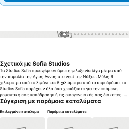
1 / 77
Σχετικά με Sofia Studios
Τα Studios Sofia προσφέρουν άριστη φιλοξενία λίγα μέτρα από
την παραλία της Αγίας Άννας στο νησί της Νάξου. Μόλις 6
χιλιόμετρα από το λιμάνι και 5 χιλιόμετρα από το αεροδρόμιο, τα
Studios Sofia παρέχουν όλα όσα χρειάζεστε για την επόμενη
ρομαντική σας «απόδραση» ή τις οικογενειακές σας διακοπές. Τα
Σύγκριση με παρόμοια καταλύματα
Studios Sofia είναι μια οικογενειακή επιχείρηση που προσφέρει
άνετα και φιλόξενα στούντιο μόλις 250 μέτρα από την αμμουδιά
Επιλεγμένο κατάλυμα
Παρόμοια καταλύματα
και τα καθαρά γαλάζια νερά της Αγίας Άννας. Όλα μας τα
στούντιος είναι πλήρως εξοπλισμένα με air condition, τηλεόραση,
φούρνο μικροκυμάτων και ψυγείο, ενώ παρέχεται και καθημερινή