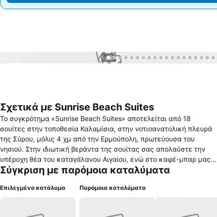
1 / 99
Σχετικά με Sunrise Beach Suites
Το συγκρότημα «Sunrise Beach Suites» αποτελείται από 18
σουίτες στην τοποθεσία Καλαμίσια, στην νοτιοανατολική πλευρά
της Σύρου, μόλις 4 χμ από την Ερμούπολη, πρωτεύουσα του
νησιού. Στην ιδιωτική βεράντα της σουίτας σας απολαύστε την
υπέροχη θέα του καταγάλανου Αιγαίου, ενώ στο καφέ-μπαρ μας
Σύγκριση με παρόμοια καταλύματα
δίπλα στην πισίνα χαλαρώστε στο ήρεμο περιβάλλον που έχει
διαμορφωθεί για σας και γευτείτε παραδοσιακούς μεζέδες και
Επιλεγμένο κατάλυμα
Παρόμοια καταλύματα
σπιτικά ποτά. Η Σύρος αρχόντισσα των Κυκλάδων, πέρα από
έντονη νυχτερινή ζωή διαθέτει ιστορικά αξιοθέατα, καλό φαγητό,
εμπορικά καταστήματα και για όσους επιθυμούν να δοκιμάσουν