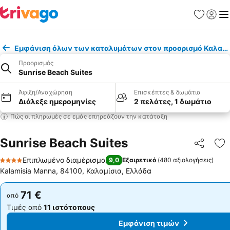
Αγαπημέν
Σύνδε
Με
Εμφάνιση όλων των καταλυμάτων στον προορισμό Καλαμί
Προορισμός
Sunrise Beach Suites
Άφιξη/Αναχώρηση
Επισκέπτες & δωμάτια
Διάλεξε ημερομηνίες
2 πελάτες, 1 δωμάτιο
Πώς οι πληρωμές σε εμάς επηρεάζουν την κατάταξη
Sunrise Beach Suites
Κοινοποί
Πρ
Επιπλωμένο διαμέρισμα
9,0
Εξαιρετικό
(
480 αξιολογήσεις
)
4 Αστέρια
Kalamisia Manna, 84100, Καλαμίσια, Ελλάδα
71 €
71 €
από
από
Τιμές από
11 ιστότοπους
Τιμές από
11 ιστότοπους
Εμφάνιση τιμών
Εμφάνιση τιμών