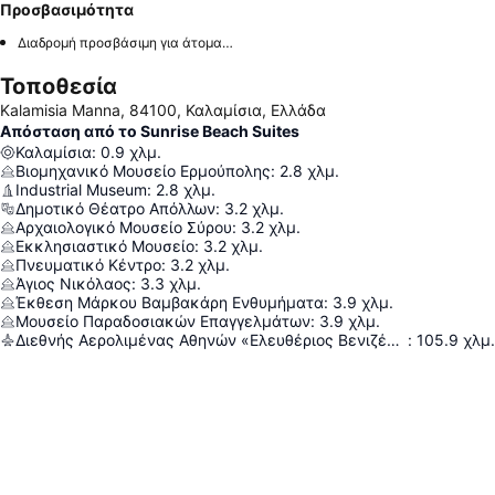
Προσβασιμότητα
Διαδρομή προσβάσιμη για άτομα με αναπηρία
Τοποθεσία
Kalamisia Manna, 84100, Καλαμίσια, Ελλάδα
Απόσταση από το Sunrise Beach Suites
Καλαμίσια
:
0.9
χλμ.
Βιομηχανικό Μουσείο Ερμούπολης
:
2.8
χλμ.
Industrial Museum
:
2.8
χλμ.
Δημοτικό Θέατρο Απόλλων
:
3.2
χλμ.
Αρχαιολογικό Μουσείο Σύρου
:
3.2
χλμ.
Εκκλησιαστικό Μουσείο
:
3.2
χλμ.
Πνευματικό Κέντρο
:
3.2
χλμ.
Άγιος Νικόλαος
:
3.3
χλμ.
Έκθεση Μάρκου Βαμβακάρη Ενθυμήματα
:
3.9
χλμ.
Μουσείο Παραδοσιακών Επαγγελμάτων
:
3.9
χλμ.
Διεθνής Αερολιμένας Αθηνών «Ελευθέριος Βενιζέλος»
:
105.9
χλμ.