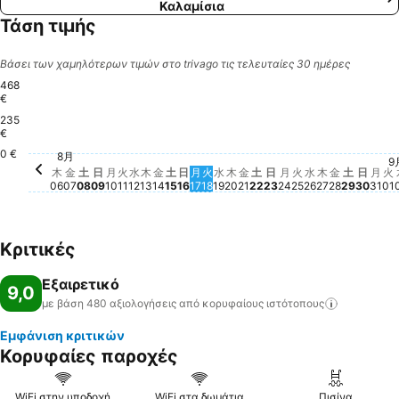
Καλαμίσια
Τάση τιμής
Βάσει των χαμηλότερων τιμών στο trivago τις τελευταίες 30 ημέρες
468
€
235
木, 8月 13
468 €
€
0 €
月, 8月 10
194 €
金, 8月 14
193 €
土, 8月 15
196 €
水, 8月 19
193 €
木, 8月 20
194 €
土, 8月 22
194 €
8月
金, 8月 21
179 €
木, 8月 06
176 €
日, 8月 23
171 €
金, 8月 2
168 €
土, 8月 
168 €
月,
167
水, 8月 12
150 €
火, 8月 18
150 €
日, 8月 09
144 €
火, 8月 11
145 €
金, 8月 07
138 €
土, 8月 08
136 €
月, 8月 24
138 €
木, 8月 27
136 €
日, 8
138 
火, 8月 25
135 €
水, 8月 26
134 €
9
日, 8月 16
126 €
月, 8月 17
124 €
火
1
木
金
土
日
月
火
水
木
金
土
日
月
火
水
木
金
土
日
月
火
水
木
金
土
日
月
火
06
07
08
09
10
11
12
13
14
15
16
17
18
19
20
21
22
23
24
25
26
27
28
29
30
31
01
Κριτικές
Εξαιρετικό
9,0
με βάση 480 αξιολογήσεις από κορυφαίους
ιστότοπους
Εμφάνιση κριτικών
Κορυφαίες παροχές
WiFi στην υποδοχή
WiFi στα δωμάτια
Πισίνα