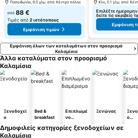
Ποσειδωνία, 6.5 χλμ. από: Κέντρο πόλης
Κίνι, 0.1 χλμ. από: Κέ
Επιλέξτε ημερομηνί
88 €
από
δείτε τις ακριβείς τ
Τιμές από
2 ιστότοπους
Εμφάνιση τ
Εμφάνιση τιμών
Εμφάνιση όλων των καταλυμάτων στον προορισμό
Καλαμίσια
Άλλα καταλύματα στον προορισμό
Καλαμίσια
Ξενοδοχεί
Bed &
Επιπλωμέ
Ξενώνας
Ξενο
ο
breakfast
νο
ο
διαμέρισμ
διαμ
Δημοφιλείς κατηγορίες ξενοδοχείων σε
α
άτω
Καλαμίσια