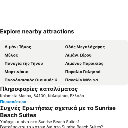
Explore nearby attractions
Ανάπτυξη χάρτη
Λιμάνι Τήνος
Οδός Μεγαλόχαρης
Μύλος
Λιμάνι Σύρου
Παναγία της Τήνου
Λιμένας Παροικιάς
Μαρτινάκια
Παραλία Γαλησσά
Παραδοσιακός Οικισμός Καρδιανής
Παραλία Μέριχα
Πληροφορίες καταλύματος
Λιμάνι Νάουσας
Απόκρουση
Kalamisia Manna, 84100, Καλαμίσια, Ελλάδα
Παραδοσιακός Οικισμός Πύργου
Νημποριό
Περισσότερα
Μεγάλη Άμμος Κανάλας
Νέο Λιμάνι Μυκόνου
Συχνές Ερωτήσεις σχετικά με το Sunrise
Αγκαθωπές
Παραλία Αγίου Φωκά
Beach Suites
Βαπόρια
Συνετί
Υπάρχει πισίνα στο Sunrise Beach Suites?
Επιτρέπονται τα κατοικίδια στο Sunrise Beach Suites?