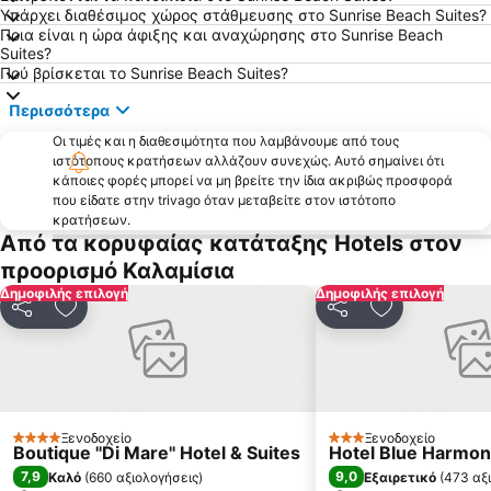
Γλύφα
Επισκοπή
Υπάρχει διαθέσιμος χώρος στάθμευσης στο Sunrise Beach Suites?
Ποια είναι η ώρα άφιξης και αναχώρησης στο Sunrise Beach
Χαλανδριανή
Παλαιό Λιμάνι Μυκόνου
Suites?
Παραλία Βάρης
Παραδοσιακός Οικισμός Ερμούπολης
Πού βρίσκεται το Sunrise Beach Suites?
Μαρτσέλο
Νάουσα
Περισσότερα
Περιβαλλοντικό και Πολιτιστικό Πάρκο Πάρου Αϊ Γιάννης Δέτης
Ρόχαρη
Οι τιμές και η διαθεσιμότητα που λαμβάνουμε από τους
ιστότοπους κρατήσεων αλλάζουν συνεχώς. Αυτό σημαίνει ότι
Εθνικό Αεροδρόμιο Μυκόνου
Παραδοσιακός οικισμός Φαλατάδος
κάποιες φορές μπορεί να μη βρείτε την ίδια ακριβώς προσφορά
Παναγία Κανάλα
Παραπόρτι
που είδατε στην trivago όταν μεταβείτε στον ιστότοπο
κρατήσεων.
Όρμος Γιαννάκη
Ρήνεια
Από τα κορυφαίας κατάταξης Hotels στον
Όρνος
Μέγας Γυαλός
προορισμό Καλαμίσια
Κίνι
Αγία Μαρίνα
Δημοφιλής επιλογή
Δημοφιλής επιλογή
Κοινοποίηση
Προσθήκη στα αγαπημένα
Κοινοποίηση
Προσθήκη στ
Φοίνικας
Απηγανιά
Αγροτομουσείο-Μύλος του Μπονή
Παραδοσιακός Οικισμός Αντιπάρου
Ελιά
Καλό Λιβάδι
Κιόνια
Καζίνο Σύρου
Ξενοδοχείο
Ξενοδοχείο
4 Αστέρια
3 Αστέρια
Boutique ''Di Mare'' Hotel & Suites
Καλύβια
Κάτω Μύλοι
Hotel Blue Harmo
7,9
9,0
Καλό
(
660 αξιολογήσεις
)
Εξαιρετικό
(
473 αξ