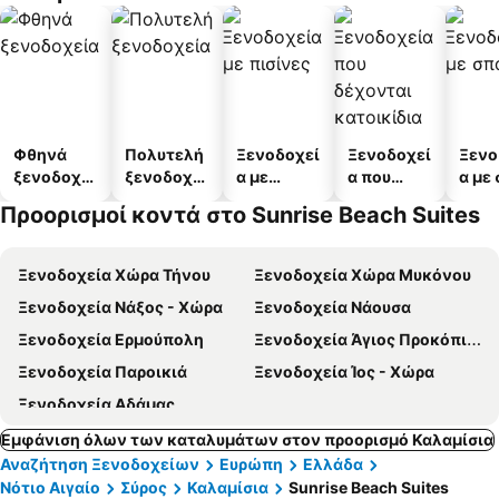
Φθηνά
Πολυτελή
Ξενοδοχεί
Ξενοδοχεί
Ξενο
ξενοδοχεί
ξενοδοχεί
α με
α που
α με
α
α
πισίνες
δέχονται
Προορισμοί κοντά στο Sunrise Beach Suites
κατοικίδι
α
Ξενοδοχεία Χώρα Τήνου
Ξενοδοχεία Χώρα Μυκόνου
Ξενοδοχεία Νάξος - Χώρα
Ξενοδοχεία Νάουσα
Ξενοδοχεία Ερμούπολη
Ξενοδοχεία Άγιος Προκόπιος
Ξενοδοχεία Παροικιά
Ξενοδοχεία Ίος - Χώρα
Ξενοδοχεία Αδάμας
Εμφάνιση όλων των καταλυμάτων στον προορισμό Καλαμίσια
Αναζήτηση Ξενοδοχείων
Ευρώπη
Ελλάδα
Νότιο Αιγαίο
Σύρος
Καλαμίσια
Sunrise Beach Suites