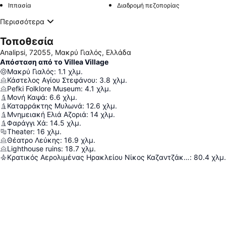
Ιππασία
Διαδρομή πεζοπορίας
Περισσότερα
Τοποθεσία
Analipsi, 72055, Μακρύ Γιαλός, Ελλάδα
Απόσταση από το Villea Village
Μακρύ Γιαλός
:
1.1
χλμ.
Κάστελος Αγίου Στεφάνου
:
3.8
χλμ.
Pefki Folklore Museum
:
4.1
χλμ.
Μονή Καψά
:
6.6
χλμ.
Καταρράκτης Μυλωνά
:
12.6
χλμ.
Μνημειακή Ελιά Αζοριά
:
14
χλμ.
Φαράγγι Χά
:
14.5
χλμ.
Theater
:
16
χλμ.
Θέατρο Λεύκης
:
16.9
χλμ.
Lighthouse ruins
:
18.7
χλμ.
Κρατικός Αερολιμένας Ηρακλείου Νίκος Καζαντζάκης
:
80.4
χλμ.