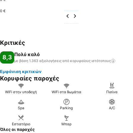
0 €
Κριτικές
Πολύ καλό
8,3
με βάση 1.363 αξιολογήσεις από κορυφαίους
ιστότοπους
Εμφάνιση κριτικών
Κορυφαίες παροχές
WiFi στην υποδοχή
WiFi στα δωμάτια
Πισίνα
Spa
Parking
A/C
Εστιατόριο
Μπαρ
Όλες οι παροχές