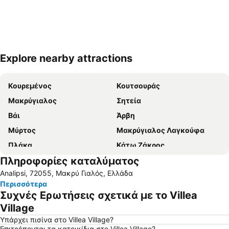
Explore nearby attractions
Ανάπτυξη χάρτη
Κουρεμένος
Κουτσουράς
Μακρύγιαλος
Σητεία
Βάι
Άρβη
Μύρτος
Μακρύγιαλος Λαγκούφα
Πλάκα
Κάτω Ζάκρος
Πληροφορίες καταλύματος
Χιόνα
Λιμένας Σητείας
Analipsi, 72055, Μακρύ Γιαλός, Ελλάδα
Άγιος Νικόλαος
Βούλισμα
Περισσότερα
Πηλός
Βούλισμα
Συχνές Ερωτήσεις σχετικά με το Villea
Αμμούδι
Παραλία Αγιάς Φωτιάς
Village
Ερημούπολη - Ίτανος
Κιτροπλατεία
Υπάρχει πισίνα στο Villea Village?
Επιτρέπονται τα κατοικίδια στο Villea Village?