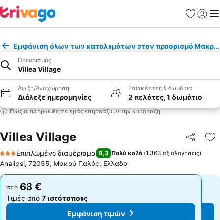
Αγαπημέν
Σύνδε
Με
Εμφάνιση όλων των καταλυμάτων στον προορισμό Μακρύ 
Προορισμός
Villea Village
Άφιξη/Αναχώρηση
Επισκέπτες & δωμάτια
Διάλεξε ημερομηνίες
2 πελάτες, 1 δωμάτιο
Πώς οι πληρωμές σε εμάς επηρεάζουν την κατάταξη
Villea Village
Κοινοποί
Πρ
Επιπλωμένο διαμέρισμα
8,3
Πολύ καλό
(
1.363 αξιολογήσεις
)
3 Αστέρια
Analipsi, 72055, Μακρύ Γιαλός, Ελλάδα
68 €
68 €
από
από
Τιμές από
7 ιστότοπους
Τιμές από
7 ιστότοπους
Εμφάνιση τιμών
Εμφάνιση τιμών