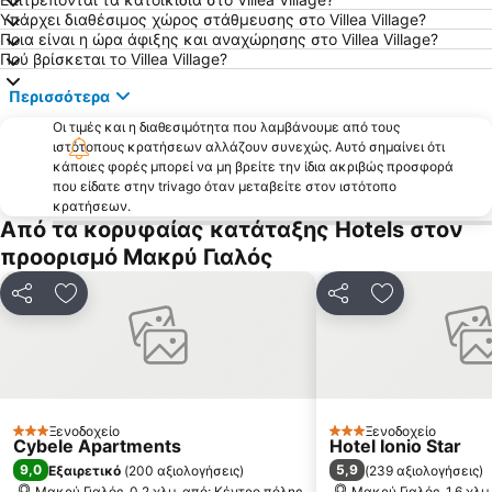
Δημοτική Πλαζ Ελούντας
Κουτσουνάρι - Άγιος Ιωάννης
Υπάρχει διαθέσιμος χώρος στάθμευσης στο Villea Village?
Ποια είναι η ώρα άφιξης και αναχώρησης στο Villea Village?
Λίμνη Βουλισμένη
Αερολιμένας Σητείας
Πού βρίσκεται το Villea Village?
Σχίσμα
Γούδουρας
Περισσότερα
Μαρίνα Αγίου Νικολάου
'Αμμος
Οι τιμές και η διαθεσιμότητα που λαμβάνουμε από τους
Δυτική Παραλία της Ιεράπετρας
Xerocambos
ιστότοπους κρατήσεων αλλάζουν συνεχώς. Αυτό σημαίνει ότι
κάποιες φορές μπορεί να μη βρείτε την ίδια ακριβώς προσφορά
Ανατολική παραλία Ιεράπετρας
Αλμυρός
που είδατε στην trivago όταν μεταβείτε στον ιστότοπο
Παναγία Κερά Κριτσάς
Domes of Elounda - Gourmet Festival
κρατήσεων.
Από τα κορυφαίας κατάταξης Hotels στον
Άγιος Νικόλαος
Αρχαιολογικό Μουσείο Σητείας
προορισμό Μακρύ Γιαλός
Κολοκύθα
Σπιναλόγκα
Του Ληστή ο Σπήλιος
Πόρος 1 ή Χιώνα
Κοινοποίηση
Προσθήκη στα αγαπημένα
Κοινοποίηση
Προσθήκη στ
Casa dei Mezzo Music Festival
Πλαζ EOT
Ανεμόμυλοι στην Ελούντα
Μαριδάτη
Ξενοδοχείο
Ξενοδοχείο
3 Αστέρια
3 Αστέρια
Cybele Apartments
Hotel Ionio Star
9,0
5,9
Εξαιρετικό
(
200 αξιολογήσεις
)
(
239 αξιολογήσεις
)
Μακρύ Γιαλός, 0.2 χλμ. από: Κέντρο πόλης
Μακρύ Γιαλός, 1.6 χλμ