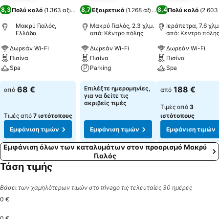
8,3
8,7
8,4
Πολύ καλό
(
1.363 αξιολογήσεις
Εξαιρετικό
)
(
1.268 αξιολογήσεις
Πολύ καλό
)
(
2.603
Μακρύ Γιαλός,
Μακρύ Γιαλός, 2.3 χλμ.
Ιεράπετρα, 7.6 χλμ
Ελλάδα
από: Κέντρο πόλης
από: Κέντρο πόλη
Δωρεάν Wi-Fi
Δωρεάν Wi-Fi
Δωρεάν Wi-Fi
Πισίνα
Πισίνα
Πισίνα
Spa
Parking
Spa
Εμφάνιση τιμών
Εμφάνιση τιμών
Εμφάνιση τιμών
68 €
Επιλέξτε ημερομηνίες,
188 €
από
από
για να δείτε τις
ακριβείς τιμές
Τιμές από
3
Τιμές από
7 ιστότοπους
ιστότοπους
Εμφάνιση τιμών
Εμφάνιση τιμών
Εμφάνιση τιμών
Εμφάνιση όλων των καταλυμάτων στον προορισμό Μακρύ
Γιαλός
Τάση τιμής
Βάσει των χαμηλότερων τιμών στο trivago τις τελευταίες 30 ημέρες
0 €
0 €