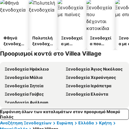
Φθηνά
Πολυτελή
Ξενοδοχεί
Ξενοδοχεί
Ξενο
ξενοδοχεί
ξενοδοχεί
α με
α που
α με
α
α
πισίνες
δέχονται
Προορισμοί κοντά στο Villea Village
κατοικίδι
α
Ξενοδοχεία Ηράκλειο
Ξενοδοχεία Άγιος Νικόλαος
Ξενοδοχεία Μάλια
Ξενοδοχεία Χερσόνησος
Ξενοδοχεία Σητεία
Ξενοδοχεία Ιεράπετρα
Ξενοδοχεία Γούβες
Ξενοδοχεία Ελούντα
Ξενοδοχεία Ανάληψη
Εμφάνιση όλων των καταλυμάτων στον προορισμό Μακρύ
Γιαλός
Αναζήτηση Ξενοδοχείων
Ευρώπη
Ελλάδα
Κρήτη
Μακρύ Γιαλός
Villea Village