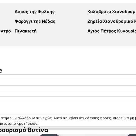
Δάσος της Φολόης
Καλάβρυτα Χιονοδρομικ
Φαράγγι της Νέδας
Ζηρεία Χιονοδρομικό 
έντρο
Πινακωτή
Άγιος Πέτρος Κυνουρί
e
κρατήσεων αλλάζουν συνεχώς. Αυτό σημαίνει ότι κάποιες φορές μπορεί να μη 
ν ιστότοπο κρατήσεων.
ροορισμό Βυτίνα