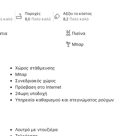
Παροχές
Αξίζει το κόστος
ύ καλό
8,0
Πολύ καλό
8,2
Πολύ καλό
άτια
Πισίνα
Μπαρ
Χώρος στάθμευσης
Μπαρ
Συνεδριακός χώρος
Πρόσβαση στο Internet
24ωρη υποδοχή
Υπηρεσία καθαρισμού και στεγνώματος ρούχων
Λουτρό με ντουζιέρα
Τηλεόραση