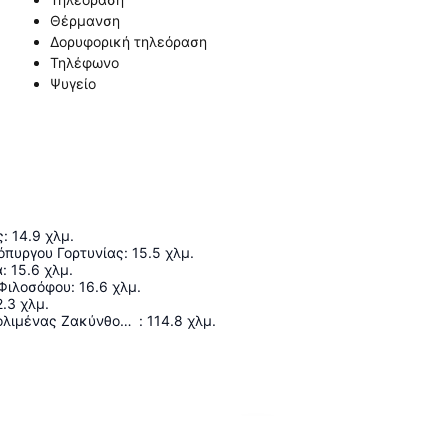
Θέρμανση
Δορυφορική τηλεόραση
Τηλέφωνο
Ψυγείο
ς
:
14.9
χλμ.
όπυργου Γορτυνίας
:
15.5
χλμ.
α
:
15.6
χλμ.
Φιλοσόφου
:
16.6
χλμ.
2.3
χλμ.
Κρατικός Αερολιμένας Ζακύνθου «Διονύσιος Σολωμός»
:
114.8
χλμ.
Ανάπτυξη χάρτη