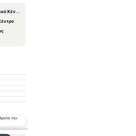
ό Κέντρο
Κέντρο
ας
βρείτε την