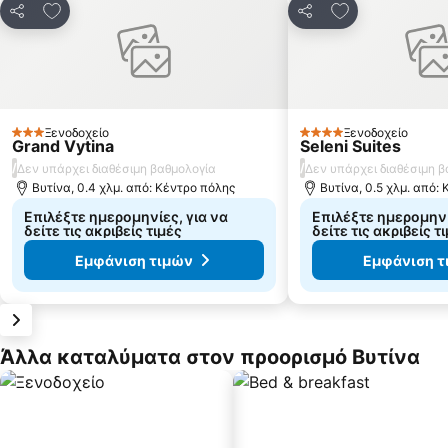
Προσθήκη στα αγαπημένα
Προσθήκη στα
Κοινοποίηση
Κοινοποίηση
Ξενοδοχείο
Ξενοδοχείο
3 Αστέρια
4 Αστέρια
Grand Vytina
Seleni Suites
/
/
Δεν υπάρχει διαθέσιμη βαθμολογία
Δεν υπάρχει διαθέσιμη 
Βυτίνα, 0.4 χλμ. από: Κέντρο πόλης
Βυτίνα, 0.5 χλμ. από:
Επιλέξτε ημερομηνίες, για να
Επιλέξτε ημερομηνί
δείτε τις ακριβείς τιμές
δείτε τις ακριβείς τ
Εμφάνιση τιμών
Εμφάνιση τ
Άλλα καταλύματα στον προορισμό Βυτίνα