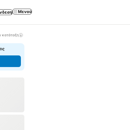
Μενού
νδεση
ν κατάταξη
τις