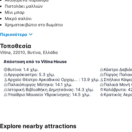
Πιστολάκι μαλλιών
Μίνι μπαρ
Μικρό σαλόνι
Χρηματοκιβώτιο στο δωμάτιο
Περισσότερα
Τοποθεσία
Vitina, 22010, Βυτίνα, Ελλάδα
Απόσταση από το Vitina House
Βυτίνα
:
1.4
χλμ.
Κάστρο Δαβιά
Αργυρόκαστρο
:
5.3
χλμ.
Πύργος Παλαι
Αρχαίο Θέατρο Αρκαδικού Ορχομενού
:
13.9
χλμ.
Σπήλαιο Κάψι
Παλαιόπυργος Μύτηκα
:
14.1
χλμ.
Παλαιά Μονή 
Ιστορική Βιβλιοθήκη Δημητσάνας
:
14.3
χλμ.
Καλάβρυτα
:
4
Υπαίθριο Μουσείο Υδροκίνησης
:
14.5
χλμ.
Explore nearby attractions