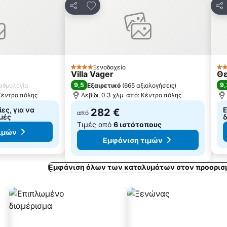
 αγαπημένα
Προσθήκη στα αγαπημένα
Κοινοποίηση
Κο
Ξενοδοχείο
4 Αστέρια
3 
Villa Vager
Θε
9,5
9,
βαθμολογία
Εξαιρετικό
(
665 αξιολογήσεις
)
 Κέντρο πόλης
Λεβίδι, 0.3 χλμ. από: Κέντρο πόλης
ες, για να
Ε
282 €
από
ιμές
δ
Τιμές από
6 ιστότοπους
ιμών
Εμφάνιση τιμών
Εμφάνιση όλων των καταλυμάτων στον προορισμ