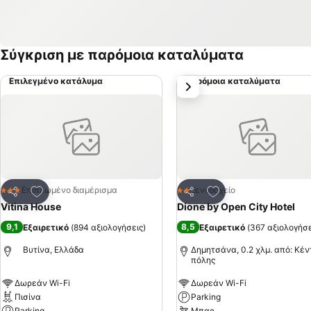
Σύγκριση με παρόμοια καταλύματα
Επιλεγμένο κατάλυμα
Παρόμοια καταλύματα
επόμενο
Προσθήκη στα αγαπημένα
Προσθήκη στα αγα
Επιπλωμένο διαμέρισμα
Ξενοδοχείο
3 Αστέρια
2 Αστέρια
Κοινοποίηση
Κοινοποίηση
Vitina House
Dione by Open City Hotel
9,1
8,5
Εξαιρετικό
(
894 αξιολογήσεις
)
Εξαιρετικό
(
367 αξιολογήσε
Βυτίνα, Ελλάδα
Δημητσάνα, 0.2 χλμ. από: Κέν
πόλης
Δωρεάν Wi-Fi
Δωρεάν Wi-Fi
Πισίνα
Parking
Parking
Μπαρ