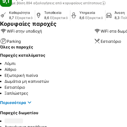
9,1
με βάση 894 αξιολογήσεις από κορυφαίους
ιστότοπους
Καθαριότητα
Τοποθεσία
Υπηρεσία
Άνεση
8,7
Εξαιρετικό
8,6
Εξαιρετικό
8,6
Εξαιρετικό
8,3
Πολ
Κορυφαίες παροχές
WiFi στην υποδοχή
WiFi στα δωμ
Parking
Εστιατόριο
Όλες οι παροχές
Παροχές καταλύματος
Λόμπι
Αίθριο
Εξωτερική πισίνα
Δωμάτια μη καπνιστών
Εστιατόριο
Ξαπλώστρες
Περισσότερα
Παροχές δωματίου
Ανοιγόμενα παράθυρα