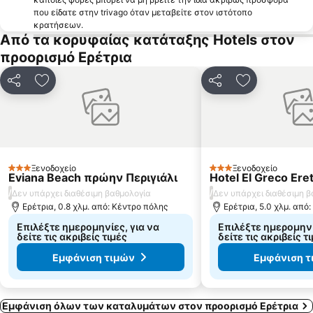
που είδατε στην trivago όταν μεταβείτε στον ιστότοπο
Πλατεία Αγίας Παρασκευής
Μελίσσια
κρατήσεων.
Από τα κορυφαίας κατάταξης Hotels στον
Κάλαμος
Λιμνιώνα Μεσοχωρίου
προορισμό Ερέτρια
Αττικό Άλσος Γαλατσίου
Άγιοι Απόστολοι
Πλατεία Μητροπόλεως
Αγία Παρασκευή
Κοινοποίηση
Προσθήκη στα αγαπημένα
Κοινοποίηση
Προσθήκη στ
Άνω Λιόσια
Aλυκές
ΚΤΕΛ Αττικής
Παναθηναϊκό Στάδιο
Μέγαρο Μουσικής Αθηνών
Πάρκο στου Γουδή
Egaleo
Πλατάνα
Ξενοδοχείο
Ξενοδοχείο
3 Αστέρια
3 Αστέρια
Eviana Beach πρώην Περιγιάλι
Hotel El Greco Eret
/
/
Δεν υπάρχει διαθέσιμη βαθμολογία
Δεν υπάρχει διαθέσιμη 
Ερέτρια, 0.8 χλμ. από: Κέντρο πόλης
Ερέτρια, 5.0 χλμ. από
Επιλέξτε ημερομηνίες, για να
Επιλέξτε ημερομηνί
δείτε τις ακριβείς τιμές
δείτε τις ακριβείς τ
Εμφάνιση τιμών
Εμφάνιση τ
Εμφάνιση όλων των καταλυμάτων στον προορισμό Ερέτρια