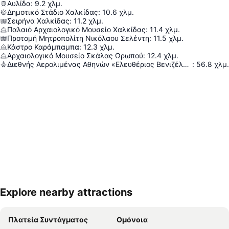
Αυλίδα
:
9.2
χλμ.
Δημοτικό Στάδιο Χαλκίδας
:
10.6
χλμ.
Σειρήνα Χαλκίδας
:
11.2
χλμ.
Παλαιό Αρχαιολογικό Μουσείο Χαλκίδας
:
11.4
χλμ.
Προτομή Μητροπολίτη Νικόλαου Σελέντη
:
11.5
χλμ.
Κάστρο Καράμπαμπα
:
12.3
χλμ.
Αρχαιολογικό Μουσείο Σκάλας Ωρωπού
:
12.4
χλμ.
Διεθνής Αερολιμένας Αθηνών «Ελευθέριος Βενιζέλος»
:
56.8
χλμ.
Explore nearby attractions
Ανάπτυξη χάρτη
Πλατεία Συντάγματος
Ομόνοια