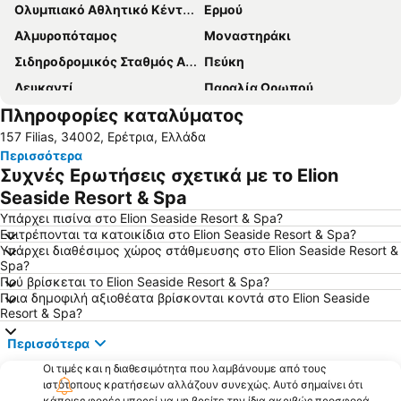
Ολυμπιακό Αθλητικό Κέντρο Αθηνών 'Σπύρος Λούης'
Ερμού
Αλμυροπόταμος
Μοναστηράκι
Σιδηροδρομικός Σταθμός Αθήνας - Σταθμός Λαρίσης
Πεύκη
Λευκαντί
Παραλία Ωρωπού
Πληροφορίες καταλύματος
Βριλήσσια
Άλσος Νέας Φιλαδέλφειας
157 Filias, 34002, Ερέτρια, Ελλάδα
Κολωνάκι
Χαϊδάρι
Περισσότερα
Νέο Ηράκλειο Αττικής
Αιγάλεω
Συχνές Ερωτήσεις σχετικά με το Elion
Ψυρρή
Το μετρό της Αθήνας
Seaside Resort & Spa
Παραλία Κύμης
Ακρόπολη Αθηνών
Υπάρχει πισίνα στο Elion Seaside Resort & Spa?
Επιτρέπονται τα κατοικίδια στο Elion Seaside Resort & Spa?
Ηλιούπολη
Ampelokipoi
Υπάρχει διαθέσιμος χώρος στάθμευσης στο Elion Seaside Resort &
Spa?
Παραδοσιακός Οικισμός Πλάκας
Θησείο
Πού βρίσκεται το Elion Seaside Resort & Spa?
χολαργος
κουκακι
Ποια δημοφιλή αξιοθέατα βρίσκονται κοντά στο Elion Seaside
Resort & Spa?
Ιερά Οδός
Πήλι
Περισσότερα
Παραλία Νέας Αρτάκης
Παραλία Αμαρύνθου
Οι τιμές και η διαθεσιμότητα που λαμβάνουμε από τους
Παραλία της Ερέτριας
Μέγαρο Μουσικής Αθηνών
ιστότοπους κρατήσεων αλλάζουν συνεχώς. Αυτό σημαίνει ότι
Άγιοι Ανάργυροι
Πεδίον του Άρεως
κάποιες φορές μπορεί να μη βρείτε την ίδια ακριβώς προσφορά