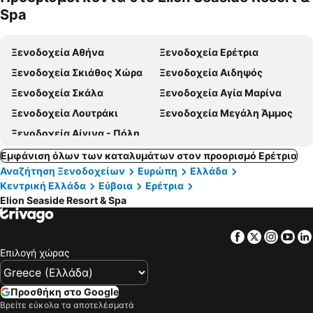
κατοικίδι
α
Spa
α
Ξενοδοχεία Αθήνα
Ξενοδοχεία Ερέτρια
Ξενοδοχεία Σκιάθος Χώρα
Ξενοδοχεία Αιδηψός
Ξενοδοχεία Σκάλα
Ξενοδοχεία Αγία Μαρίνα
Ξενοδοχεία Λουτράκι
Ξενοδοχεία Μεγάλη Άμμος
Ξενοδοχεία Αίγινα - Πόλη
Εμφάνιση όλων των καταλυμάτων στον προορισμό Ερέτρια
Αναζήτηση Ξενοδοχείων
Ευρώπη
Ελλάδα
Κεντρική Ελλάδα
Εύβοια
Ερέτρια
Elion Seaside Resort & Spa
Facebook
Twitter
Insta
Yo
Επιλογή χώρας
Προσθήκη στο Google
Βρείτε εύκολα τα αποτελέσματά