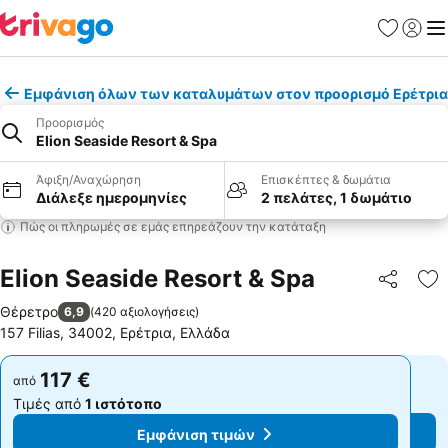
Αγαπημέν
Σύνδε
Με
Εμφάνιση όλων των καταλυμάτων στον προορισμό Ερέτρια
Προορισμός
Elion Seaside Resort & Spa
Άφιξη/Αναχώρηση
Επισκέπτες & δωμάτια
Διάλεξε ημερομηνίες
2 πελάτες, 1 δωμάτιο
Πώς οι πληρωμές σε εμάς επηρεάζουν την κατάταξη
Elion Seaside Resort & Spa
Κοινοποί
Πρ
Θέρετρο
6,9
(
420 αξιολογήσεις
)
157 Filias, 34002, Ερέτρια, Ελλάδα
117 €
117 €
από
από
Τιμές από
1 ιστότοπο
Τιμές από
1 ιστότοπο
Εμφάνιση τιμών
Εμφάνιση τιμών