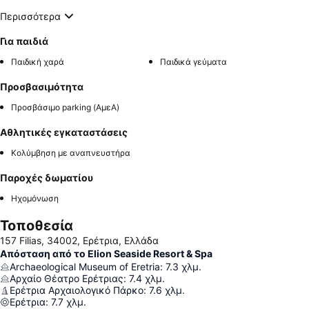
Περισσότερα
Για παιδιά
Παιδική χαρά
Παιδικά γεύματα
Προσβασιμότητα
Προσβάσιμο parking (ΑμεΑ)
Αθλητικές εγκαταστάσεις
Κολύμβηση με αναπνευστήρα
Παροχές δωματίου
Ηχομόνωση
Τοποθεσία
157 Filias, 34002, Ερέτρια, Ελλάδα
Απόσταση από το Elion Seaside Resort & Spa
Archaeological Museum of Eretria
:
7.3
χλμ.
Αρχαίο Θέατρο Ερέτριας
:
7.4
χλμ.
Ερέτρια Αρχαιολογικό Πάρκο
:
7.6
χλμ.
Ερέτρια
:
7.7
χλμ.