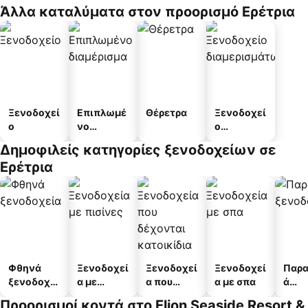
Άλλα καταλύματα στον προορισμό Ερέτρια
Ξενοδοχεί
Επιπλωμέ
Θέρετρα
Ξενοδοχεί
ο
νο
ο
διαμέρισμ
διαμερισμ
Δημοφιλείς κατηγορίες ξενοδοχείων σε
α
άτων
Ερέτρια
Φθηνά
Ξενοδοχεί
Ξενοδοχεί
Ξενοδοχεί
Παρα
ξενοδοχεί
α με
α που
α με σπα
ά
α
πισίνες
δέχονται
ξενο
Προορισμοί κοντά στο Elion Seaside Resort &