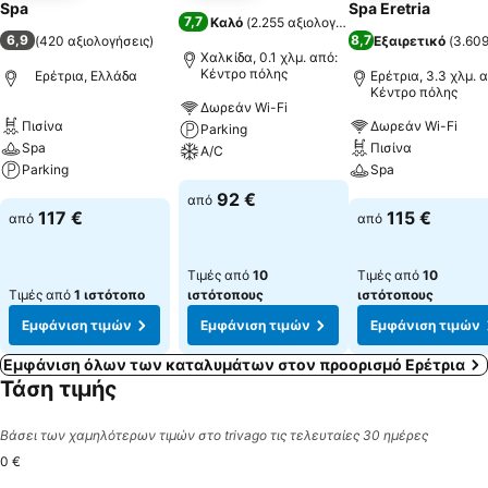
Spa
Spa Eretria
7,7
Καλό
(
2.255 αξιολογήσεις
)
6,9
8,7
(
420 αξιολογήσεις
)
Εξαιρετικό
(
3.609
Χαλκίδα, 0.1 χλμ. από:
Κέντρο πόλης
Ερέτρια, Ελλάδα
Ερέτρια, 3.3 χλμ. 
Κέντρο πόλης
Δωρεάν Wi-Fi
Πισίνα
Δωρεάν Wi-Fi
Parking
Spa
Πισίνα
A/C
Parking
Spa
Εμφάνιση τιμών
92 €
από
Εμφάνιση τιμών
Εμφάνιση τιμών
117 €
115 €
από
από
Τιμές από
10
Τιμές από
10
Τιμές από
1 ιστότοπο
ιστότοπους
ιστότοπους
Εμφάνιση τιμών
Εμφάνιση τιμών
Εμφάνιση τιμών
Εμφάνιση όλων των καταλυμάτων στον προορισμό Ερέτρια
Τάση τιμής
Βάσει των χαμηλότερων τιμών στο trivago τις τελευταίες 30 ημέρες
0 €