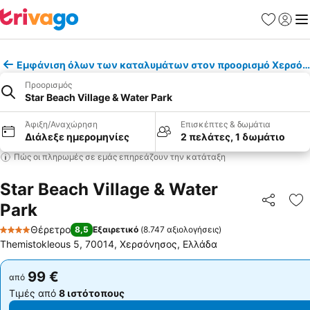
Αγαπημέν
Σύνδε
Με
Εμφάνιση όλων των καταλυμάτων στον προορισμό Χερσόν
Προορισμός
Star Beach Village & Water Park
Άφιξη/Αναχώρηση
Επισκέπτες & δωμάτια
Διάλεξε ημερομηνίες
2 πελάτες, 1 δωμάτιο
Πώς οι πληρωμές σε εμάς επηρεάζουν την κατάταξη
Star Beach Village & Water
Park
Κοινοποί
Πρ
Θέρετρο
8,5
Εξαιρετικό
(
8.747 αξιολογήσεις
)
4 Αστέρια
Themistokleous 5, 70014, Χερσόνησος, Ελλάδα
99 €
99 €
από
από
Τιμές από
8 ιστότοπους
Τιμές από
8 ιστότοπους