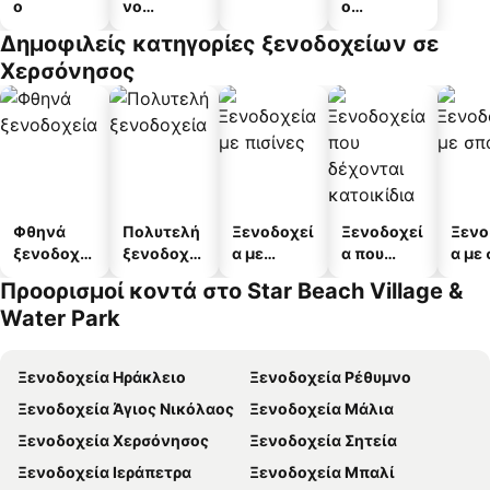
ο
νο
ο
διαμέρισμ
διαμερισμ
Δημοφιλείς κατηγορίες ξενοδοχείων σε
α
άτων
Χερσόνησος
Φθηνά
Πολυτελή
Ξενοδοχεί
Ξενοδοχεί
Ξενο
ξενοδοχεί
ξενοδοχεί
α με
α που
α με
α
α
πισίνες
δέχονται
Προορισμοί κοντά στο Star Beach Village &
κατοικίδι
Water Park
α
Ξενοδοχεία Ηράκλειο
Ξενοδοχεία Ρέθυμνο
Ξενοδοχεία Άγιος Νικόλαος
Ξενοδοχεία Μάλια
Ξενοδοχεία Χερσόνησος
Ξενοδοχεία Σητεία
Ξενοδοχεία Ιεράπετρα
Ξενοδοχεία Μπαλί