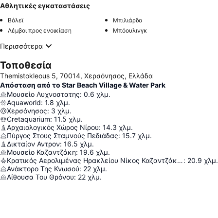
Αθλητικές εγκαταστάσεις
Βόλεϊ
Μπιλιάρδο
Λέμβοι προς ενοικίαση
Μπόουλινγκ
Περισσότερα
Τοποθεσία
Themistokleous 5, 70014, Χερσόνησος, Ελλάδα
Απόσταση από το Star Beach Village & Water Park
Μουσείο Λυχνοστατης
:
0.6
χλμ.
Aquaworld
:
1.8
χλμ.
Χερσόνησος
:
3
χλμ.
Cretaquarium
:
11.5
χλμ.
Αρχαιολογικός Χώρος Νίρου
:
14.3
χλμ.
Πύργος Στους Σταμνούς Πεδιάδας
:
15.7
χλμ.
Δικταίον Αντρον
:
16.5
χλμ.
Μουσείο Καζαντζάκη
:
19.6
χλμ.
Κρατικός Αερολιμένας Ηρακλείου Νίκος Καζαντζάκης
:
20.9
χλμ.
Ανάκτορο Της Κνωσού
:
22
χλμ.
Αίθουσα Του Θρόνου
:
22
χλμ.