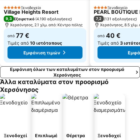
Παναγία Κερά Κριτσάς
Domes of Elounda - Gourmet Festival
Ξενοδοχείο
Ξενοδοχείο
5 Αστέρια
4 Αστέρια
Village Heights Resort
PEARL BOUTIQUE 
9,3
7,2
Εξαιρετικό
(
4.190 αξιολογήσεις
)
(
131 αξιολογήσεις
)
Χερσόνησος, 2.1 χλμ. από: Κέντρο πόλης
Χερσόνησος, 8.5 χλμ.
77 €
40 €
από
από
Τιμές από
10 ιστότοπους
Τιμές από
3 ιστότο
Εμφάνιση τιμών
Εμφά
Εμφάνιση όλων των καταλυμάτων στον προορισμό
Χερσόνησος
Άλλα καταλύματα στον προορισμό
Χερσόνησος
Ξενοδοχεί
Επιπλωμέ
Θέρετρα
Ξενοδοχεί