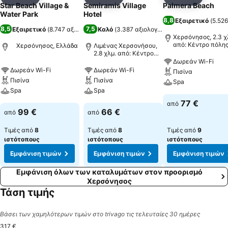
Κοινοποίηση
Προσθήκη στα αγαπημένα
Κοινοποίηση
Προσθήκη στα αγαπημένα
Κοινοποίηση
Προσθήκ
Star Beach Village &
Semiramis Village
Palmera Beach
Water Park
Hotel
8,8
Εξαιρετικό
(
5.526
8,5
7,5
Εξαιρετικό
(
8.747 αξιολογήσεις
Καλό
)
(
3.387 αξιολογήσεις
)
Χερσόνησος, 2.3 χ
από: Κέντρο πόλη
Χερσόνησος, Ελλάδα
Λιμένας Χερσονήσου,
2.8 χλμ. από: Κέντρο
πόλης
Δωρεάν Wi-Fi
Δωρεάν Wi-Fi
Δωρεάν Wi-Fi
Πισίνα
Πισίνα
Πισίνα
Spa
Spa
Spa
77 €
από
99 €
66 €
από
από
Τιμές από
8
Τιμές από
8
Τιμές από
9
ιστότοπους
ιστότοπους
ιστότοπους
Εμφάνιση τιμών
Εμφάνιση τιμών
Εμφάνιση τιμών
Εμφάνιση όλων των καταλυμάτων στον προορισμό
Χερσόνησος
Τάση τιμής
Βάσει των χαμηλότερων τιμών στο trivago τις τελευταίες 30 ημέρες
317 €