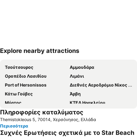
Explore nearby attractions
Ανάπτυξη χάρτη
Τσούτσουρος
Αμμουδάρα
Οροπέδιο Λασιθίου
Λιμάνι
Port of Hersonissos
Διεθνές Αεροδρόμιο Νίκος Καζαντζάκης
Κάτω Γούβες
Άρβη
Μύρτος
ΚΤΕΛ Ηρακλείου
Πληροφορίες καταλύματος
Πλάκα
Πλατεία Ελευθερίας
Themistokleous 5, 70014, Χερσόνησος, Ελλάδα
Ιστορικό Μουσείο Κρήτης
Άγιος Νικόλαος
Περισσότερα
Κοκκίνη Χάνι
Βούλισμα
Συχνές Ερωτήσεις σχετικά με το Star Beach