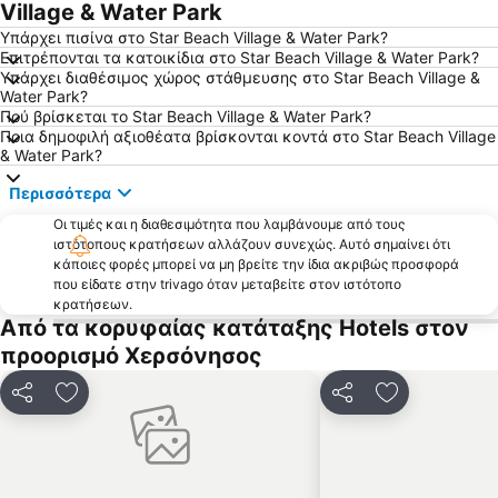
Παλαιά Πόλη του Ηρακλείου
Σταλίδα
Village & Water Park
Σαραντάρης
Acqua Plus Water Park
Υπάρχει πισίνα στο Star Beach Village & Water Park?
Επιτρέπονται τα κατοικίδια στο Star Beach Village & Water Park?
Πηλός
Βούλισμα
Υπάρχει διαθέσιμος χώρος στάθμευσης στο Star Beach Village &
Water Park?
Παγκρήτιο Στάδιο
Αμμούδι
Πού βρίσκεται το Star Beach Village & Water Park?
Ανάληψη
Καρτερός
Ποια δημοφιλή αξιοθέατα βρίσκονται κοντά στο Star Beach Village
& Water Park?
Δημοτική Πλαζ Ελούντας
Κιτροπλατεία
Περισσότερα
Μάλια
Αμνισός
Οι τιμές και η διαθεσιμότητα που λαμβάνουμε από τους
Λυγαριά
Λίμνη Βουλισμένη
ιστότοπους κρατήσεων αλλάζουν συνεχώς. Αυτό σημαίνει ότι
Αγία Πελαγία
Παλάτι της Κνωσού
κάποιες φορές μπορεί να μη βρείτε την ίδια ακριβώς προσφορά
που είδατε στην trivago όταν μεταβείτε στον ιστότοπο
ξεροκαμπο
Παραδοσιακός οικισμός Αρχανών
κρατήσεων.
Από τα κορυφαίας κατάταξης Hotels στον
Ανώγεια
Σχίσμα
προορισμό Χερσόνησος
'Αμμος
Μαρίνα Αγίου Νικολάου
Άγιος Τίτος
Οδός 25ης Αυγούστου
Κοινοποίηση
Προσθήκη στα αγαπημένα
Κοινοποίηση
Προσθήκη στ
Δυτική Παραλία της Ιεράπετρας
Διεθνές Εκθεσιακό Κέντρο Κρήτης - ΔΕΚΚ
Η Κρήνη του Μοροζίνι
Υδατόπαρκο το Αστέρι της Ακτής
Παραδοσιακός οικισμός Κουτουλουφαρίου
Απόστολοι