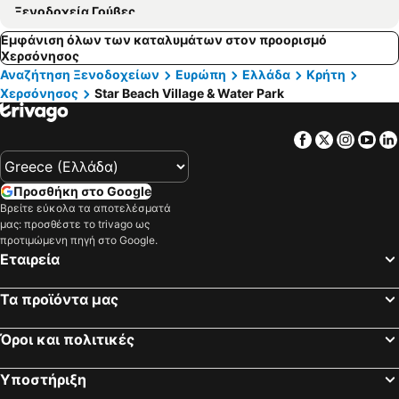
Ξενοδοχεία Γούβες
Εμφάνιση όλων των καταλυμάτων στον προορισμό
Χερσόνησος
Αναζήτηση Ξενοδοχείων
Ευρώπη
Ελλάδα
Κρήτη
Χερσόνησος
Star Beach Village & Water Park
Facebook
Twitter
Insta
Yo
Προσθήκη στο Google
Βρείτε εύκολα τα αποτελέσματά
μας: προσθέστε το trivago ως
προτιμώμενη πηγή στο Google.
Εταιρεία
Τα προϊόντα μας
Όροι και πολιτικές
Υποστήριξη