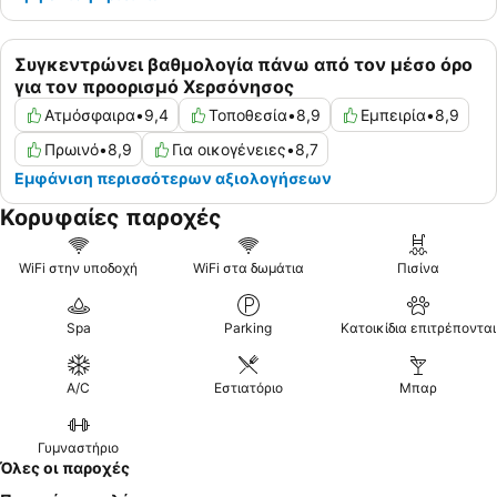
Συγκεντρώνει βαθμολογία πάνω από τον μέσο όρο
για τον προορισμό Χερσόνησος
Ατμόσφαιρα
•
9,4
Τοποθεσία
•
8,9
Εμπειρία
•
8,9
Πρωινό
•
8,9
Για οικογένειες
•
8,7
Εμφάνιση περισσότερων αξιολογήσεων
Κορυφαίες παροχές
WiFi στην υποδοχή
WiFi στα δωμάτια
Πισίνα
Spa
Parking
Κατοικίδια επιτρέπονται
A/C
Εστιατόριο
Μπαρ
Γυμναστήριο
Όλες οι παροχές