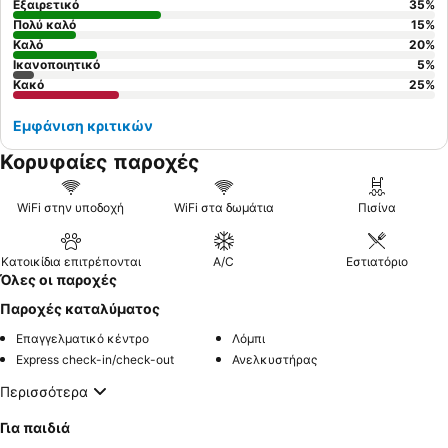
Εξαιρετικό
35
%
Πολύ καλό
15
%
Καλό
20
%
Ικανοποιητικό
5
%
Κακό
25
%
Εμφάνιση κριτικών
Κορυφαίες παροχές
WiFi στην υποδοχή
WiFi στα δωμάτια
Πισίνα
Κατοικίδια επιτρέπονται
A/C
Εστιατόριο
Όλες οι παροχές
Παροχές καταλύματος
Επαγγελματικό κέντρο
Λόμπι
Express check-in/check-out
Ανελκυστήρας
Περισσότερα
Για παιδιά