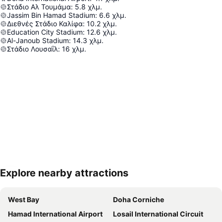
Στάδιο Αλ Τουμάμα
:
5.8
χλμ.
Jassim Bin Hamad Stadium
:
6.6
χλμ.
Διεθνές Στάδιο Καλίφα
:
10.2
χλμ.
Education City Stadium
:
12.6
χλμ.
Al-Janoub Stadium
:
14.3
χλμ.
Στάδιο Λουσαΐλ
:
16
χλμ.
Explore nearby attractions
Ανάπτυξη χάρτη
West Bay
Doha Corniche
Hamad International Airport
Losail International Circuit