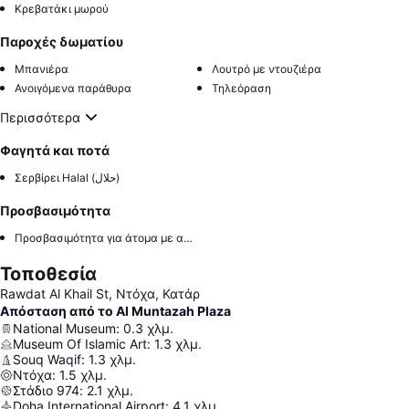
Κρεβατάκι μωρού
Παροχές δωματίου
Μπανιέρα
Λουτρό με ντουζιέρα
Ανοιγόμενα παράθυρα
Τηλεόραση
Περισσότερα
Φαγητά και ποτά
Σερβίρει Halal (حلال)
Προσβασιμότητα
Προσβασιμότητα για άτομα με αναπηρία στο δωμάτιο
Τοποθεσία
Rawdat Al Khail St, Ντόχα, Κατάρ
Απόσταση από το Al Muntazah Plaza
National Museum
:
0.3
χλμ.
Museum Of Islamic Art
:
1.3
χλμ.
Souq Waqif
:
1.3
χλμ.
Ντόχα
:
1.5
χλμ.
Στάδιο 974
:
2.1
χλμ.
Doha International Airport
:
4.1
χλμ.