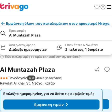
Αγαπημέν
Σύνδε
Με
Εμφάνιση όλων των καταλυμάτων στον προορισμό Ντόχα
Προορισμός
Al Muntazah Plaza
Άφιξη/Αναχώρηση
Επισκέπτες & δωμάτια
Διάλεξε ημερομηνίες
2 πελάτες, 1 δωμάτιο
Πώς οι πληρωμές σε εμάς επηρεάζουν την κατάταξη
Al Muntazah Plaza
Κοινοποί
Πρ
Ξενοδοχείο
6,9
(
466 αξιολογήσεις
)
3 Αστέρια
Rawdat Al Khail St, Ντόχα, Κατάρ
Επιλέξτε ημερομηνίες, για να δείτε τις ακριβείς τιμές
Επιλέξτε ημερομηνίες, για να δείτε τις ακριβείς τιμές
Εμφάνιση τιμών
Εμφάνιση τιμών