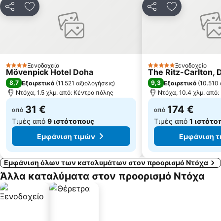
Κοινοποίηση
Προσθήκη στα αγαπημένα
Κοινοποίηση
Προσθήκη στ
Ξενοδοχείο
Ξενοδοχείο
4 Αστέρια
5 Αστέρια
Mövenpick Hotel Doha
The Ritz-Carlton, 
8,7
9,3
Εξαιρετικό
(
11.521 αξιολογήσεις
)
Εξαιρετικό
(
10.510 
Ντόχα, 1.5 χλμ. από: Κέντρο πόλης
Ντόχα, 10.4 χλμ. από:
31 €
174 €
από
από
Τιμές από
9 ιστότοπους
Τιμές από
1 ιστότο
Εμφάνιση τιμών
Εμφάνιση τ
Εμφάνιση όλων των καταλυμάτων στον προορισμό Ντόχα
Άλλα καταλύματα στον προορισμό Ντόχα