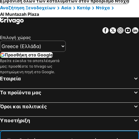
Εμφάνιση όλων των καταλυμάτων στον προορισμό Ντόχα
Αναζήτηση Ξενοδοχείων
Ασία
Κατάρ
Ντόχα
Al Muntazah Plaza
Facebook
Twitter
Insta
Yo
Επιλογή χώρας
Προσθήκη στο Google
Βρείτε εύκολα τα αποτελέσματά
μας: προσθέστε το trivago ως
προτιμώμενη πηγή στο Google.
Εταιρεία
Τα προϊόντα μας
Όροι και πολιτικές
Υποστήριξη