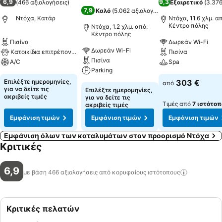
6,9
9,3
(
466 αξιολογήσεις
)
Εξαιρετικό
(
3.376
7,9
Καλό
(
5.062 αξιολογήσεις
)
Ντόχα, Κατάρ
Ντόχα, 11.6 χλμ. α
Κέντρο πόλης
Ντόχα, 1.2 χλμ. από:
Κέντρο πόλης
Πισίνα
Δωρεάν Wi-Fi
Δωρεάν Wi-Fi
Κατοικίδια επιτρέπονται
Πισίνα
Πισίνα
A/C
Spa
Parking
Επιλέξτε ημερομηνίες,
303 €
από
για να δείτε τις
Επιλέξτε ημερομηνίες,
ακριβείς τιμές
για να δείτε τις
Τιμές από
7 ιστότοπ
ακριβείς τιμές
Εμφάνιση τιμών
Εμφάνιση τιμών
Εμφάνιση τιμών
Εμφάνιση όλων των καταλυμάτων στον προορισμό Ντόχα
Κριτικές
6,9
με βάση 466 αξιολογήσεις από κορυφαίους
ιστότοπους
Κριτικές πελατών