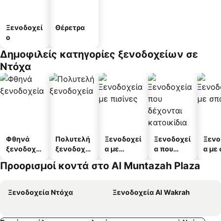
Ξενοδοχεί
Θέρετρα
ο
Δημοφιλείς κατηγορίες ξενοδοχείων σε
Ντόχα
Φθηνά
Πολυτελή
Ξενοδοχεί
Ξενοδοχεί
Ξενο
ξενοδοχεί
ξενοδοχεί
α με
α που
α με
α
α
πισίνες
δέχονται
Προορισμοί κοντά στο Al Muntazah Plaza
κατοικίδι
α
Ξενοδοχεία Ντόχα
Ξενοδοχεία Al Wakrah