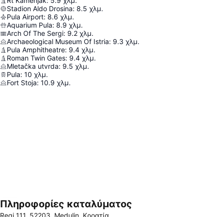
Rt Kamenjak
:
5.9
χλμ.
Stadion Aldo Drosina
:
8.5
χλμ.
Pula Airport
:
8.6
χλμ.
Aquarium Pula
:
8.9
χλμ.
Arch Of The Sergi
:
9.2
χλμ.
Archaeological Museum Of Istria
:
9.3
χλμ.
Pula Amphitheatre
:
9.4
χλμ.
Roman Twin Gates
:
9.4
χλμ.
Mletačka utvrda
:
9.5
χλμ.
Pula
:
10
χλμ.
Fort Stoja
:
10.9
χλμ.
Πληροφορίες καταλύματος
Ανάπτυξη χάρτη
Regi 111, 52203, Medulin, Κροατία