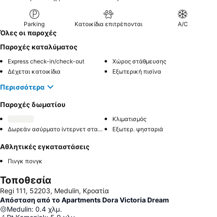
Parking
Κατοικίδια επιτρέπονται
A/C
Όλες οι παροχές
Παροχές καταλύματος
Express check-in/check-out
Χώρος στάθμευσης
Δέχεται κατοικίδια
Εξωτερική πισίνα
Περισσότερα
Παροχές δωματίου
Κλιματισμός
Δωρεάν ασύρματο ίντερνετ στα δωμάτια
Εξωτερ. ψησταριά
Αθλητικές εγκαταστάσεις
Πινγκ πονγκ
Τοποθεσία
Regi 111, 52203, Medulin, Κροατία
Απόσταση από το Apartments Dora Victoria Dream
Medulin
:
0.4
χλμ.