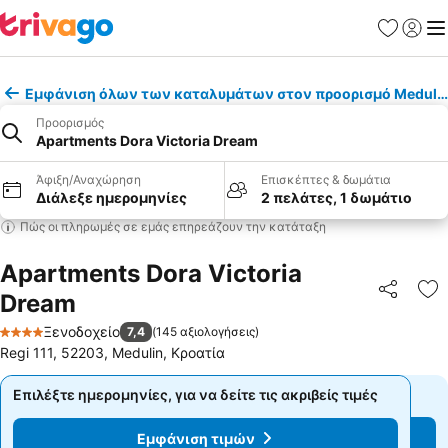
Αγαπημέν
Σύνδε
Με
Εμφάνιση όλων των καταλυμάτων στον προορισμό Meduli
Προορισμός
Apartments Dora Victoria Dream
Άφιξη/Αναχώρηση
Επισκέπτες & δωμάτια
Διάλεξε ημερομηνίες
2 πελάτες, 1 δωμάτιο
Πώς οι πληρωμές σε εμάς επηρεάζουν την κατάταξη
Apartments Dora Victoria
Dream
Κοινοποί
Πρ
Ξενοδοχείο
7,4
(
145 αξιολογήσεις
)
4 Αστέρια
Regi 111, 52203, Medulin, Κροατία
Επιλέξτε ημερομηνίες, για να δείτε τις ακριβείς τιμές
Επιλέξτε ημερομηνίες, για να δείτε τις ακριβείς τιμές
Εμφάνιση τιμών
Εμφάνιση τιμών