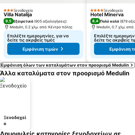
Ξενοδοχείο
Ξενοδοχείο
3 Αστέρια
4 Αστέρια
Villa Natalija
Hotel Minerva
9,5
8,4
Εξαιρετικό
(
905 αξιολογήσεις
)
Πολύ καλό
(
879 αξι
Medulin, 0.2 χλμ. από: Κέντρο πόλης
Medulin, 0.7 χλμ. από
Επιλέξτε ημερομηνίες, για να
Επιλέξτε ημερομηνί
δείτε τις ακριβείς τιμές
δείτε τις ακριβείς τ
Εμφάνιση τιμών
Εμφάνιση τ
Εμφάνιση όλων των καταλυμάτων στον προορισμό Medulin
Άλλα καταλύματα στον προορισμό Medulin
Ξενοδοχεί
ο
Δημοφιλείς κατηγορίες ξενοδοχείων σε