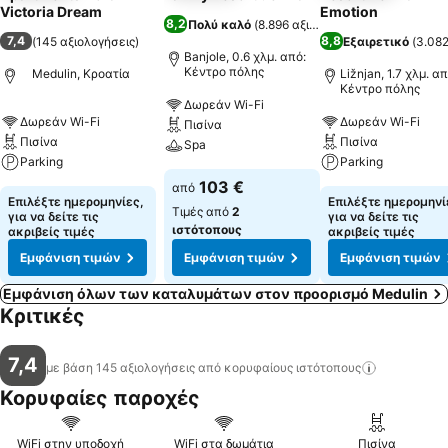
Victoria Dream
Emotion
8,2
Πολύ καλό
(
8.896 αξιολογήσεις
)
7,4
8,8
(
145 αξιολογήσεις
)
Εξαιρετικό
(
3.082
Banjole, 0.6 χλμ. από:
Κέντρο πόλης
Medulin, Κροατία
Ližnjan, 1.7 χλμ. απ
Κέντρο πόλης
Δωρεάν Wi-Fi
Δωρεάν Wi-Fi
Δωρεάν Wi-Fi
Πισίνα
Πισίνα
Πισίνα
Spa
Parking
Parking
103 €
από
Επιλέξτε ημερομηνίες,
Επιλέξτε ημερομηνί
Τιμές από
2
για να δείτε τις
για να δείτε τις
ιστότοπους
ακριβείς τιμές
ακριβείς τιμές
Εμφάνιση τιμών
Εμφάνιση τιμών
Εμφάνιση τιμών
Εμφάνιση όλων των καταλυμάτων στον προορισμό Medulin
Κριτικές
7,4
με βάση 145 αξιολογήσεις από κορυφαίους
ιστότοπους
Κορυφαίες παροχές
WiFi στην υποδοχή
WiFi στα δωμάτια
Πισίνα