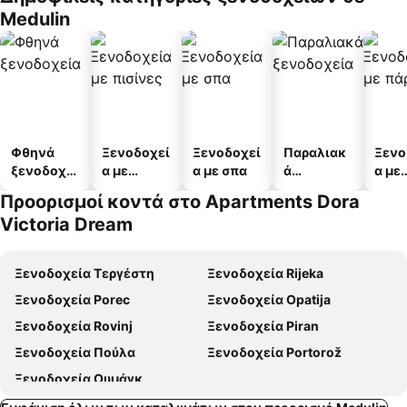
Medulin
Φθηνά
Ξενοδοχεί
Ξενοδοχεί
Παραλιακ
Ξενο
ξενοδοχεί
α με
α με σπα
ά
α με
α
πισίνες
ξενοδοχεί
πάρκ
Προορισμοί κοντά στο Apartments Dora
α
Victoria Dream
Ξενοδοχεία Τεργέστη
Ξενοδοχεία Rijeka
Ξενοδοχεία Porec
Ξενοδοχεία Opatija
Ξενοδοχεία Rovinj
Ξενοδοχεία Piran
Ξενοδοχεία Πούλα
Ξενοδοχεία Portorož
Ξενοδοχεία Ουμάγκ