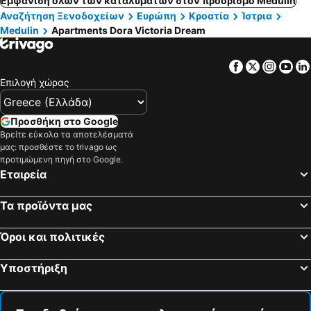
Εμφάνιση όλων των καταλυμάτων στον προορισμό Medulin
Αναζήτηση Ξενοδοχείων
Ευρώπη
Κροατία
Ίστρια
Medulin
Apartments Dora Victoria Dream
Facebook
Twitter
Insta
Yo
Επιλογή χώρας
Προσθήκη στο Google
Βρείτε εύκολα τα αποτελέσματά
μας: προσθέστε το trivago ως
προτιμώμενη πηγή στο Google.
Εταιρεία
Τα προϊόντα μας
Όροι και πολιτικές
Υποστήριξη