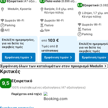
9,5
8,2
Εξαιρετικό
(
47 αξιολογήσεις
Πολύ καλό
)
(
8.896 αξιολογήσεις
)
8,8
Εξαιρετικό
(
3.082
Medulin, Κροατία
Banjole, 0.6 χλμ. από:
Κέντρο πόλης
Ližnjan, 1.7 χλμ. απ
Κέντρο πόλης
Δωρεάν Wi-Fi
Δωρεάν Wi-Fi
Δωρεάν Wi-Fi
Parking
Πισίνα
Πισίνα
A/C
Spa
Parking
Επιλέξτε ημερομηνίες,
103 €
από
για να δείτε τις
Επιλέξτε ημερομηνί
Τιμές από
2
ακριβείς τιμές
για να δείτε τις
ιστότοπους
ακριβείς τιμές
Εμφάνιση τιμών
Εμφάνιση τιμών
Εμφάνιση τιμών
Εμφάνιση όλων των καταλυμάτων στον προορισμό Medulin
Κριτικές
Εξαιρετικό
9,5
100% επαληθευμένες αξιολογήσεις (47 αξιολογήσεις)
Παρέχεται από τη(ν)
Εμφάνιση κριτικών