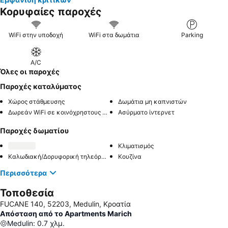
Κορυφαίες παροχές
WiFi στην υποδοχή
WiFi στα δωμάτια
Parking
A/C
Όλες οι παροχές
Παροχές καταλύματος
Χώρος στάθμευσης
Δωμάτια μη καπνιστών
Δωρεάν WiFi σε κοινόχρηστους χώρους
Ασύρματο ίντερνετ
Παροχές δωματίου
Κλιματισμός
Καλωδιακή/Δορυφορική τηλεόραση
Κουζίνα
Περισσότερα
Τοποθεσία
FUCANE 140, 52203, Medulin, Κροατία
Απόσταση από το Apartments Marich
Medulin
:
0.7
χλμ.