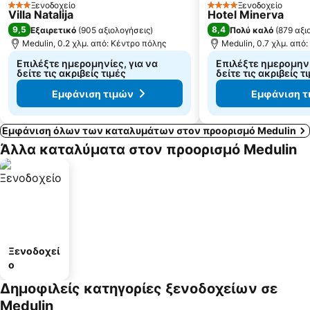
Ξενοδοχείο
Ξενοδοχείο
3 Αστέρια
4 Αστέρια
Villa Natalija
Hotel Minerva
9,5
8,4
Εξαιρετικό
(
905 αξιολογήσεις
)
Πολύ καλό
(
879 αξι
Medulin, 0.2 χλμ. από: Κέντρο πόλης
Medulin, 0.7 χλμ. από
Επιλέξτε ημερομηνίες, για να
Επιλέξτε ημερομηνί
δείτε τις ακριβείς τιμές
δείτε τις ακριβείς τ
Εμφάνιση τιμών
Εμφάνιση τ
Εμφάνιση όλων των καταλυμάτων στον προορισμό Medulin
Άλλα καταλύματα στον προορισμό Medulin
Ξενοδοχεί
ο
Δημοφιλείς κατηγορίες ξενοδοχείων σε
Medulin