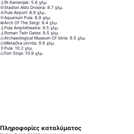
Rt Kamenjak
:
5.6
χλμ.
Stadion Aldo Drosina
:
8.7
χλμ.
Pula Airport
:
8.9
χλμ.
Aquarium Pula
:
8.9
χλμ.
Arch Of The Sergi
:
9.4
χλμ.
Pula Amphitheatre
:
9.5
χλμ.
Roman Twin Gates
:
9.5
χλμ.
Archaeological Museum Of Istria
:
9.5
χλμ.
Mletačka utvrda
:
9.6
χλμ.
Pula
:
10.2
χλμ.
Fort Stoja
:
10.9
χλμ.
Πληροφορίες καταλύματος
Ανάπτυξη χάρτη