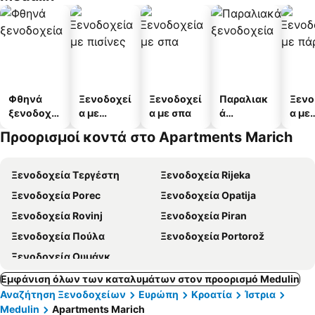
Φθηνά
Ξενοδοχεί
Ξενοδοχεί
Παραλιακ
Ξενο
ξενοδοχεί
α με
α με σπα
ά
α με
α
πισίνες
ξενοδοχεί
πάρκ
Προορισμοί κοντά στο Apartments Marich
α
Ξενοδοχεία Τεργέστη
Ξενοδοχεία Rijeka
Ξενοδοχεία Porec
Ξενοδοχεία Opatija
Ξενοδοχεία Rovinj
Ξενοδοχεία Piran
Ξενοδοχεία Πούλα
Ξενοδοχεία Portorož
Ξενοδοχεία Ουμάγκ
Εμφάνιση όλων των καταλυμάτων στον προορισμό Medulin
Αναζήτηση Ξενοδοχείων
Ευρώπη
Κροατία
Ίστρια
Medulin
Apartments Marich