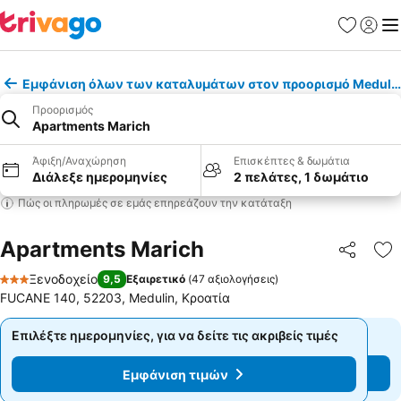
Αγαπημέν
Σύνδε
Με
Εμφάνιση όλων των καταλυμάτων στον προορισμό Meduli
Προορισμός
Apartments Marich
Άφιξη/Αναχώρηση
Επισκέπτες & δωμάτια
Διάλεξε ημερομηνίες
2 πελάτες, 1 δωμάτιο
Πώς οι πληρωμές σε εμάς επηρεάζουν την κατάταξη
Apartments Marich
Κοινοποί
Πρ
Ξενοδοχείο
9,5
Εξαιρετικό
(
47 αξιολογήσεις
)
3 Αστέρια
FUCANE 140, 52203, Medulin, Κροατία
Επιλέξτε ημερομηνίες, για να δείτε τις ακριβείς τιμές
Επιλέξτε ημερομηνίες, για να δείτε τις ακριβείς τιμές
Εμφάνιση τιμών
Εμφάνιση τιμών