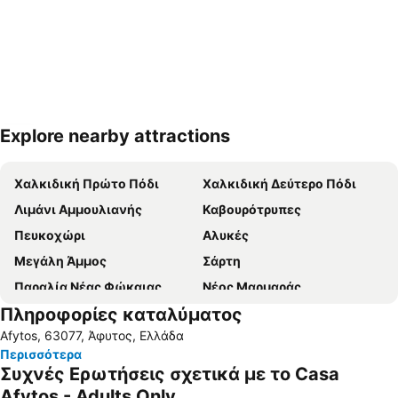
Explore nearby attractions
Ανάπτυξη χάρτη
Χαλκιδική Πρώτο Πόδι
Χαλκιδική Δεύτερο Πόδι
Λιμάνι Αμμουλιανής
Καβουρότρυπες
Πευκοχώρι
Αλυκές
Μεγάλη Άμμος
Σάρτη
Παραλία Νέας Φώκαιας
Νέος Μαρμαράς
Πληροφορίες καταλύματος
Νέα Ποτίδαια
Νικήτη
Afytos, 63077, Άφυτος, Ελλάδα
Τριστινίκα
Αγιος Γεώργιος
Περισσότερα
Πόρτο Καρράς 1
Πολύχρονο
Συχνές Ερωτήσεις σχετικά με το Casa
Καρύδι
Παραλία Καλογριάς
Afytos - Adults Only