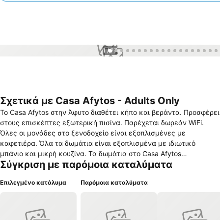
1 / 77
Σχετικά με Casa Afytos - Adults Only
Το Casa Afytos στην Άφυτο διαθέτει κήπο και βεράντα. Προσφέρει
στους επισκέπτες εξωτερική πισίνα. Παρέχεται δωρεάν WiFi.
Όλες οι μονάδες στο ξενοδοχείο είναι εξοπλισμένες με
καφετιέρα. Όλα τα δωμάτια είναι εξοπλισμένα με ιδιωτικό
μπάνιο και μικρή κουζίνα. Τα δωμάτια στο Casa Afytos
Σύγκριση με παρόμοια καταλύματα
περιλαμβάνουν ντουλάπα και τηλεόραση επίπεδης οθόνης.
Ορισμένα από τα δωμάτια είναι εξοπλισμένα με υδρομασάζ. Όλα
Επιλεγμένο κατάλυμα
Παρόμοια καταλύματα
τα δωμάτια έχουν έπιπλα εξωτερικού χώρου με θέα στην πισίνα.
Καθημερινά σερβίρεται δωρεάν ευρωπαϊκό πρωινό σε εστιατόριο
κοντά στην ιδιοκτησία. Η παραλία απέχει 15 λεπτά με τα πόδια
από το κατάλυμα. Το ξενοδοχείο είναι νεόδμητο και θα ανοίξει