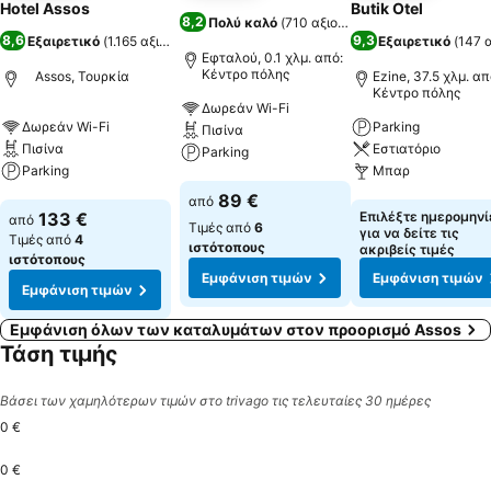
Hotel Assos
Butik Otel
8,2
Πολύ καλό
(
710 αξιολογήσεις
)
8,6
9,3
Εξαιρετικό
(
1.165 αξιολογήσεις
)
Εξαιρετικό
(
147 
Εφταλού, 0.1 χλμ. από:
Κέντρο πόλης
Assos, Τουρκία
Ezine, 37.5 χλμ. απ
Κέντρο πόλης
Δωρεάν Wi-Fi
Δωρεάν Wi-Fi
Parking
Πισίνα
Πισίνα
Εστιατόριο
Parking
Parking
Μπαρ
Εμφάνιση τιμών
89 €
από
Εμφάνιση τιμών
Εμφάνιση τιμών
133 €
Επιλέξτε ημερομηνί
από
Τιμές από
6
για να δείτε τις
Τιμές από
4
ιστότοπους
ακριβείς τιμές
ιστότοπους
Εμφάνιση τιμών
Εμφάνιση τιμών
Εμφάνιση τιμών
Εμφάνιση όλων των καταλυμάτων στον προορισμό Assos
Τάση τιμής
Βάσει των χαμηλότερων τιμών στο trivago τις τελευταίες 30 ημέρες
0 €
0 €