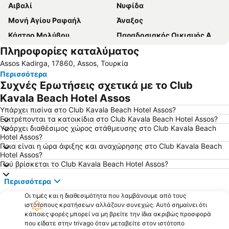
Αιβαλί
Νυφίδα
Μονή Αγίου Ραφαήλ
Άναξος
Κάστρο Μολύβου
Παραδοσιακός Οικισμός Αγιάσου
Πληροφορίες καταλύματος
Παραδοσιακός οικισμός Μολύβου
Μουσείο Ελιάς Λέσβου
Assos Kadirga, 17860, Assos, Τουρκία
Κανόνι
Τσόνια
Περισσότερα
Πανηγύρι Ταξιάρχη Μανταμάδου
Παραδοσιακός Οικισμός Πέτρας
Συχνές Ερωτήσεις σχετικά με το Club
Cunda Island
Παραδοσιακός Οικισμός Παναγιούδας
Kavala Beach Hotel Assos
Ayvacik
Πλαζ Τσαμάκια
Υπάρχει πισίνα στο Club Kavala Beach Hotel Assos?
Επιτρέπονται τα κατοικίδια στο Club Kavala Beach Hotel Assos?
Sarimsakli Beach
Mount Ida
Υπάρχει διαθέσιμος χώρος στάθμευσης στο Club Kavala Beach
Hotel Assos?
Αρχαίο Θέατρο
Gure
Ποια είναι η ώρα άφιξης και αναχώρησης στο Club Kavala Beach
Λιμανάκι Άσσου
Το πανηγύρι των Μιστεγνών
Hotel Assos?
Πού βρίσκεται το Club Kavala Beach Hotel Assos?
Παραδοσιακός Οικισμός Μόριας
Άγιος Ιωάννης Θεράποντας
Περισσότερα
Yesilyurt
Kucukkuyu
Οι τιμές και η διαθεσιμότητα που λαμβάνουμε από τους
Ayvalik Belediye Beach
Babakale
ιστότοπους κρατήσεων αλλάζουν συνεχώς. Αυτό σημαίνει ότι
κάποιες φορές μπορεί να μη βρείτε την ίδια ακριβώς προσφορά
που είδατε στην trivago όταν μεταβείτε στον ιστότοπο