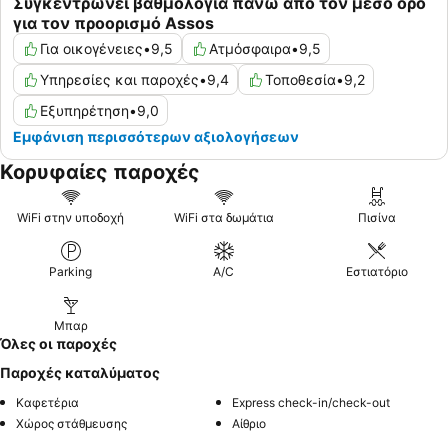
Συγκεντρώνει βαθμολογία πάνω από τον μέσο όρο
για τον προορισμό Assos
Για οικογένειες
•
9,5
Ατμόσφαιρα
•
9,5
Υπηρεσίες και παροχές
•
9,4
Τοποθεσία
•
9,2
Εξυπηρέτηση
•
9,0
Εμφάνιση περισσότερων αξιολογήσεων
Κορυφαίες παροχές
WiFi στην υποδοχή
WiFi στα δωμάτια
Πισίνα
Parking
A/C
Εστιατόριο
Μπαρ
Όλες οι παροχές
Παροχές καταλύματος
Καφετέρια
Express check-in/check-out
Χώρος στάθμευσης
Αίθριο