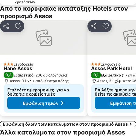
κρατήσεων.
Από τα κορυφαίας κατάταξης Hotels στον
προορισμό Assos
Κοινοποίηση
Προσθήκη στα αγαπημένα
Κοινοποίηση
Προσθήκη στ
Ξενοδοχείο
Ξενοδοχείο
3 Αστέρια
3 Αστέρια
Hane Assos
Assos Park Hotel
9,3
9,1
Εξαιρετικό
(
206 αξιολογήσεις
)
Εξαιρετικό
(
1.724 α
Assos, 0.1 χλμ. από: Κέντρο πόλης
Assos, 3.1 χλμ. από: 
Επιλέξτε ημερομηνίες, για να
Επιλέξτε ημερομηνί
δείτε τις ακριβείς τιμές
δείτε τις ακριβείς τ
Εμφάνιση τιμών
Εμφάνιση τ
Εμφάνιση όλων των καταλυμάτων στον προορισμό Assos
Άλλα καταλύματα στον προορισμό Assos