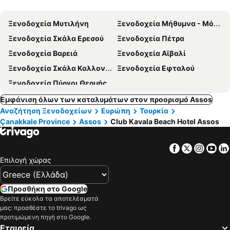
Ξενοδοχεία Μυτιλήνη
Ξενοδοχεία Μήθυμνα - Μόλυβος
Ξενοδοχεία Σκάλα Ερεσού
Ξενοδοχεία Πέτρα
Ξενοδοχεία Βαρειά
Ξενοδοχεία Αϊβαλί
Ξενοδοχεία Σκάλα Καλλονής
Ξενοδοχεία Εφταλού
Ξενοδοχεία Πύργοι Θερμής
Εμφάνιση όλων των καταλυμάτων στον προορισμό Assos
Αναζήτηση Ξενοδοχείων
Ευρώπη
Τουρκία
Çanakkale Province
Assos
Club Kavala Beach Hotel Assos
Facebook
Twitter
Insta
Yo
Επιλογή χώρας
Προσθήκη στο Google
Βρείτε εύκολα τα αποτελέσματά
μας: προσθέστε το trivago ως
προτιμώμενη πηγή στο Google.
Εταιρεία