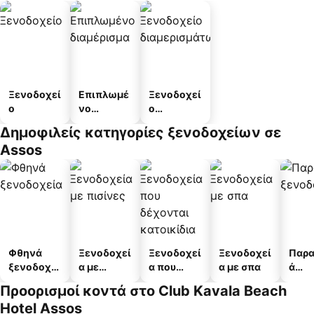
Ξενοδοχεί
Επιπλωμέ
Ξενοδοχεί
ο
νο
ο
διαμέρισμ
διαμερισμ
Δημοφιλείς κατηγορίες ξενοδοχείων σε
α
άτων
Assos
Φθηνά
Ξενοδοχεί
Ξενοδοχεί
Ξενοδοχεί
Παρα
ξενοδοχεί
α με
α που
α με σπα
ά
α
πισίνες
δέχονται
ξενο
Προορισμοί κοντά στο Club Kavala Beach
κατοικίδι
α
Hotel Assos
α