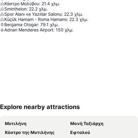
Κάστρο Μολύβου
:
21.4
χλμ.
Smintheion
:
22.2
χλμ.
Spor Alanı ve Yazıtlar Salonu
:
22.3
χλμ.
Küçük Hamam - Roma Hamamı
:
22.3
χλμ.
Bergama Otogar
:
79.1
χλμ.
Adnan Menderes Airport
:
150
χλμ.
Explore nearby attractions
Ανάπτυξη χάρτη
Μυτιλήνη
Μονή Ταξιάρχη
Κάστρο της Μυτιλήνης
Εφταλού