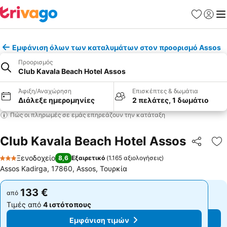
Αγαπημέν
Σύνδε
Με
Εμφάνιση όλων των καταλυμάτων στον προορισμό Assos
Προορισμός
Club Kavala Beach Hotel Assos
Άφιξη/Αναχώρηση
Επισκέπτες & δωμάτια
Διάλεξε ημερομηνίες
2 πελάτες, 1 δωμάτιο
Πώς οι πληρωμές σε εμάς επηρεάζουν την κατάταξη
Club Kavala Beach Hotel Assos
Κοινοποί
Πρ
Ξενοδοχείο
8,6
Εξαιρετικό
(
1.165 αξιολογήσεις
)
3 Αστέρια
Assos Kadirga, 17860, Assos, Τουρκία
133 €
133 €
από
από
Τιμές από
4 ιστότοπους
Τιμές από
4 ιστότοπους
Εμφάνιση τιμών
Εμφάνιση τιμών