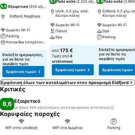
8,1
8,4
Πολύ καλό
(
2.324 αξιολογήσεις
Πολύ καλό
)
(
3.869
8,6
Εξαιρετικό
(
454 αξιολογήσεις
)
Ulvik, 0.5 χλμ. από:
Eidfjord, 0.2 χλμ. α
Κέντρο πόλης
Κέντρο πόλης
Eidfjord, Νορβηγία
Δωρεάν Wi-Fi
Δωρεάν Wi-Fi
Δωρεάν Wi-Fi
Πισίνα
Spa
Parking
Spa
Parking
Κατοικίδια επιτρέπονται
Εμφάνιση τιμών
Εμφάνιση τιμών
175 €
Επιλέξτε ημερομηνί
από
Εμφάνιση τιμών
για να δείτε τις
Επιλέξτε ημερομηνίες,
Τιμές από
4
ακριβείς τιμές
για να δείτε τις
ιστότοπους
ακριβείς τιμές
Εμφάνιση τιμών
Εμφάνιση τιμών
Εμφάνιση τιμών
Εμφάνιση όλων των καταλυμάτων στον προορισμό Eidfjord
Κριτικές
Εξαιρετικό
8,6
με βάση 454 αξιολογήσεις από κορυφαίους
ιστότοπους
Κορυφαίες παροχές
WiFi στην υποδοχή
WiFi στα δωμάτια
Parking