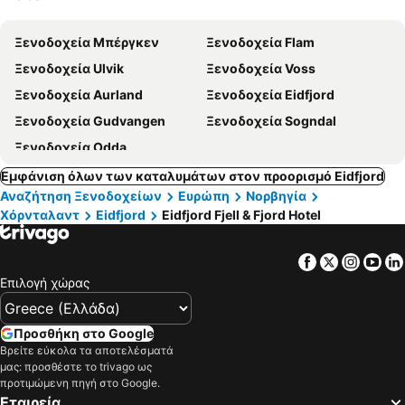
Ξενοδοχεία Μπέργκεν
Ξενοδοχεία Flam
Ξενοδοχεία Ulvik
Ξενοδοχεία Voss
Ξενοδοχεία Aurland
Ξενοδοχεία Eidfjord
Ξενοδοχεία Gudvangen
Ξενοδοχεία Sogndal
Ξενοδοχεία Odda
Εμφάνιση όλων των καταλυμάτων στον προορισμό Eidfjord
Αναζήτηση Ξενοδοχείων
Ευρώπη
Νορβηγία
Χόρνταλαντ
Eidfjord
Eidfjord Fjell & Fjord Hotel
Facebook
Twitter
Insta
Yo
Επιλογή χώρας
Προσθήκη στο Google
Βρείτε εύκολα τα αποτελέσματά
μας: προσθέστε το trivago ως
προτιμώμενη πηγή στο Google.
Εταιρεία