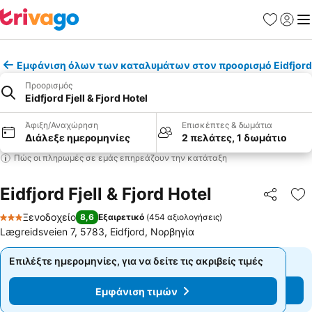
Αγαπημέν
Σύνδε
Με
Εμφάνιση όλων των καταλυμάτων στον προορισμό Eidfjord
Προορισμός
Eidfjord Fjell & Fjord Hotel
Άφιξη/Αναχώρηση
Επισκέπτες & δωμάτια
Διάλεξε ημερομηνίες
2 πελάτες, 1 δωμάτιο
Πώς οι πληρωμές σε εμάς επηρεάζουν την κατάταξη
Eidfjord Fjell & Fjord Hotel
Κοινοποί
Πρ
Ξενοδοχείο
8,6
Εξαιρετικό
(
454 αξιολογήσεις
)
3 Αστέρια
Lægreidsveien 7, 5783, Eidfjord, Νορβηγία
Επιλέξτε ημερομηνίες, για να δείτε τις ακριβείς τιμές
Επιλέξτε ημερομηνίες, για να δείτε τις ακριβείς τιμές
Εμφάνιση τιμών
Εμφάνιση τιμών