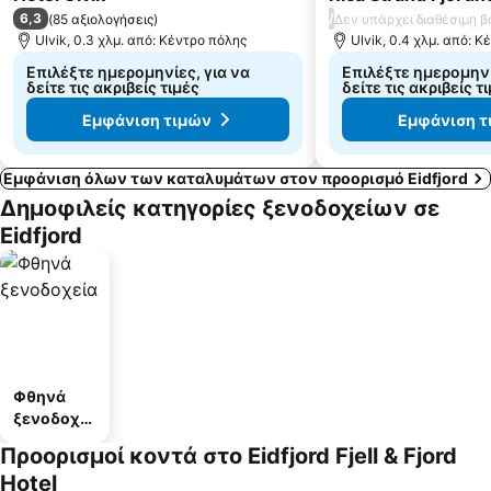
6,3
/
(
85 αξιολογήσεις
)
Δεν υπάρχει διαθέσιμη 
Ulvik, 0.3 χλμ. από: Κέντρο πόλης
Ulvik, 0.4 χλμ. από: 
Επιλέξτε ημερομηνίες, για να
Επιλέξτε ημερομηνί
δείτε τις ακριβείς τιμές
δείτε τις ακριβείς τ
Εμφάνιση τιμών
Εμφάνιση τ
Εμφάνιση όλων των καταλυμάτων στον προορισμό Eidfjord
Δημοφιλείς κατηγορίες ξενοδοχείων σε
Eidfjord
Φθηνά
ξενοδοχεί
α
Προορισμοί κοντά στο Eidfjord Fjell & Fjord
Hotel