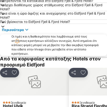
Επιτρέπονται τα κατοικίδια στο Eidfjord Fjell & Fjord Hotel?
Υπάρχει διαθέσιμος χώρος στάθμευσης στο Eidfjord Fjell & Fjord
Hotel?
Ποια είναι η ώρα άφιξης και αναχώρησης στο Eidfjord Fjell & Fjord
Hotel?
Πού βρίσκεται το Eidfjord Fjell & Fjord Hotel?
Περισσότερα
Οι τιμές και η διαθεσιμότητα που λαμβάνουμε από τους
ιστότοπους κρατήσεων αλλάζουν συνεχώς. Αυτό σημαίνει ότι
κάποιες φορές μπορεί να μη βρείτε την ίδια ακριβώς προσφορά
που είδατε στην trivago όταν μεταβείτε στον ιστότοπο
κρατήσεων.
Από τα κορυφαίας κατάταξης Hotels στον
προορισμό Eidfjord
Κοινοποίηση
Προσθήκη στα αγαπημένα
Κοινοποίηση
Προσθήκη στ
Ξενοδοχείο
Ξενοδοχείο
3 Αστέρια
3 Αστέρια
Hotel Ulvik
Rica Strand Fjordh