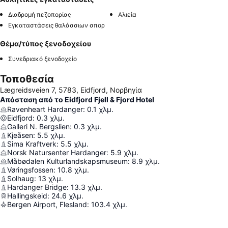
Διαδρομή πεζοπορίας
Αλιεία
Εγκαταστάσεις θαλάσσιων σπορ
Θέμα/τύπος ξενοδοχείου
Συνεδριακό ξενοδοχείο
Τοποθεσία
Lægreidsveien 7, 5783, Eidfjord, Νορβηγία
Απόσταση από το Eidfjord Fjell & Fjord Hotel
Ravenheart Hardanger
:
0.1
χλμ.
Eidfjord
:
0.3
χλμ.
Galleri N. Bergslien
:
0.3
χλμ.
Kjeåsen
:
5.5
χλμ.
Sima Kraftverk
:
5.5
χλμ.
Norsk Natursenter Hardanger
:
5.9
χλμ.
Måbødalen Kulturlandskapsmuseum
:
8.9
χλμ.
Vøringsfossen
:
10.8
χλμ.
Solhaug
:
13
χλμ.
Hardanger Bridge
:
13.3
χλμ.
Hallingskeid
:
24.6
χλμ.
Bergen Airport, Flesland
:
103.4
χλμ.