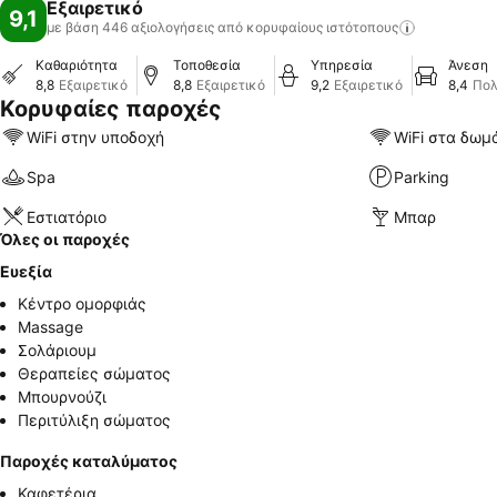
Εξαιρετικό
9,1
με βάση 446 αξιολογήσεις από κορυφαίους
ιστότοπους
Καθαριότητα
Τοποθεσία
Υπηρεσία
Άνεση
8,8
Εξαιρετικό
8,8
Εξαιρετικό
9,2
Εξαιρετικό
8,4
Πολ
Κορυφαίες παροχές
WiFi στην υποδοχή
WiFi στα δωμ
Spa
Parking
Εστιατόριο
Μπαρ
Όλες οι παροχές
Ευεξία
Κέντρο ομορφιάς
Massage
Σολάριουμ
Θεραπείες σώματος
Μπουρνούζι
Περιτύλιξη σώματος
Παροχές καταλύματος
Καφετέρια