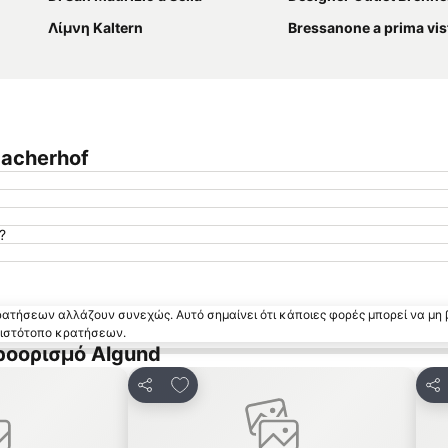
Λίμνη Kaltern
Bressanone a prima vis
bacherhof
?
κρατήσεων αλλάζουν συνεχώς. Αυτό σημαίνει ότι κάποιες φορές μπορεί να μη 
ν ιστότοπο κρατήσεων.
ροορισμό Algund
 αγαπημένα
Προσθήκη στα αγαπημένα
Κοινοποίηση
Κο