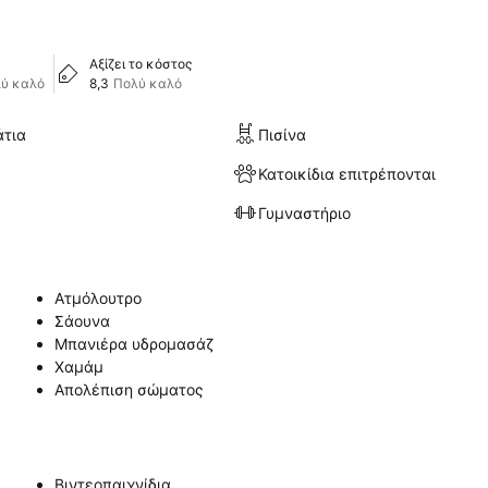
Αξίζει το κόστος
ύ καλό
8,3
Πολύ καλό
άτια
Πισίνα
Κατοικίδια επιτρέπονται
Γυμναστήριο
Ατμόλουτρο
Σάουνα
Μπανιέρα υδρομασάζ
Χαμάμ
Απολέπιση σώματος
Βιντεοπαιχνίδια