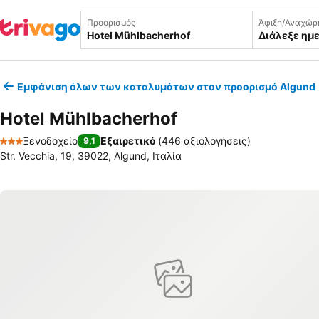
Προορισμός
Άφιξη/Αναχώρ
Διάλεξε ημ
Εμφάνιση όλων των καταλυμάτων στον προορισμό Algund
Hotel Mühlbacherhof
Ξενοδοχείο
Εξαιρετικό
(
446 αξιολογήσεις
)
9,1
3 Αστέρια
Str. Vecchia, 19, 39022, Algund, Ιταλία