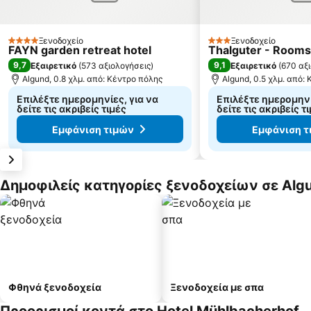
Ξενοδοχείο
Ξενοδοχείο
4 Αστέρια
3 Αστέρια
FAYN garden retreat hotel
Thalguter - Rooms
9,7
9,1
Εξαιρετικό
(
573 αξιολογήσεις
)
Εξαιρετικό
(
670 αξ
Algund, 0.8 χλμ. από: Κέντρο πόλης
Algund, 0.5 χλμ. από:
Επιλέξτε ημερομηνίες, για να
Επιλέξτε ημερομηνί
δείτε τις ακριβείς τιμές
δείτε τις ακριβείς τ
Εμφάνιση τιμών
Εμφάνιση τ
Δημοφιλείς κατηγορίες ξενοδοχείων σε Alg
Φθηνά ξενοδοχεία
Ξενοδοχεία με σπα