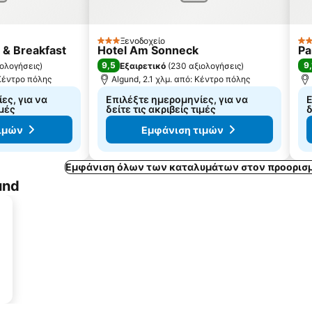
Ξενοδοχείο
3 Αστέρια
3 
 & Breakfast
Hotel Am Sonneck
Pa
9,5
9,
ιολογήσεις
)
Εξαιρετικό
(
230 αξιολογήσεις
)
 Κέντρο πόλης
Algund, 2.1 χλμ. από: Κέντρο πόλης
ες, για να
Επιλέξτε ημερομηνίες, για να
Ε
ιμές
δείτε τις ακριβείς τιμές
δ
ιμών
Εμφάνιση τιμών
Εμφάνιση όλων των καταλυμάτων στον προορισμ
und