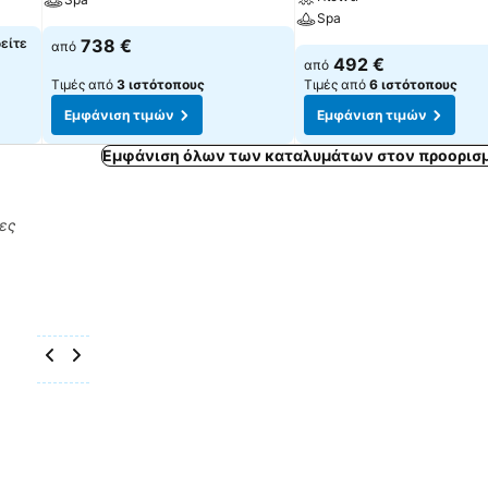
Spa
δείτε
738 €
από
492 €
από
Τιμές από
3 ιστότοπους
Τιμές από
6 ιστότοπους
Εμφάνιση τιμών
Εμφάνιση τιμών
Εμφάνιση όλων των καταλυμάτων στον προορισμ
ρες