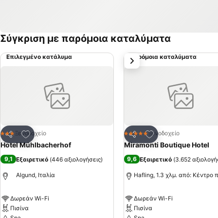
Σύγκριση με παρόμοια καταλύματα
Επιλεγμένο κατάλυμα
Παρόμοια καταλύματα
επόμενο
Προσθήκη στα αγαπημένα
Προσθήκη στα αγα
Ξενοδοχείο
Ξενοδοχείο
3 Αστέρια
5 Αστέρια
Κοινοποίηση
Κοινοποίηση
Hotel Mühlbacherhof
Miramonti Boutique Hotel
9,1
9,6
Εξαιρετικό
(
446 αξιολογήσεις
)
Εξαιρετικό
(
3.652 αξιολογή
Algund, Ιταλία
Hafling, 1.3 χλμ. από: Κέντρο 
Δωρεάν Wi-Fi
Δωρεάν Wi-Fi
Πισίνα
Πισίνα
Spa
Spa