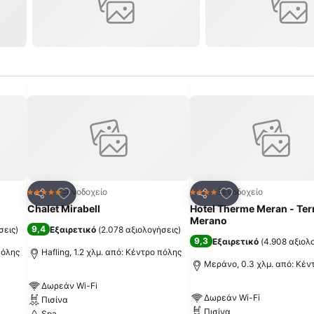
πημένα
Προσθήκη στα αγαπημένα
Προσθήκη στα α
Ξενοδοχείο
Ξενοδοχείο
5 Αστέρια
4 Αστέρια
Κοινοποίηση
Κοινοποίηση
Chalet Mirabell
Hotel Therme Meran - Te
Merano
9,4
σεις
)
Εξαιρετικό
(
2.078 αξιολογήσεις
)
9,3
Εξαιρετικό
(
4.908 αξιολ
πόλης
Hafling, 1.2 χλμ. από: Κέντρο πόλης
Μεράνο, 0.3 χλμ. από: Κέν
Δωρεάν Wi-Fi
Δωρεάν Wi-Fi
Πισίνα
Πισίνα
Spa