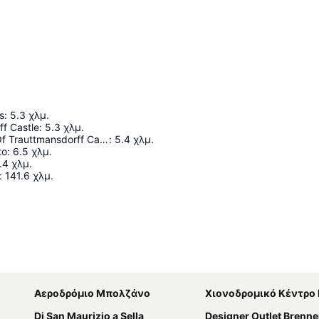
s
:
5.3
χλμ.
ff Castle
:
5.3
χλμ.
The Gardens Of Trauttmansdorff Castle
:
5.4
χλμ.
to
:
6.5
χλμ.
.4
χλμ.
:
141.6
χλμ.
Ανάπτυξη χάρτη
Αεροδρόμιο Μπολζάνο
Χιονοδρομικό Κέντρο Funivie Ghiacciai
Di San Maurizio a Sella
Designer Outlet Brenne