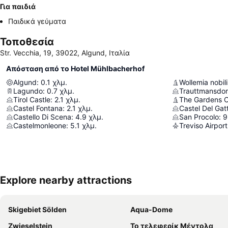
Για παιδιά
Παιδικά γεύματα
Τοποθεσία
Str. Vecchia, 19, 39022, Algund, Ιταλία
Απόσταση από το Hotel Mühlbacherhof
Algund
:
0.1
χλμ.
Wollemia nobili
Lagundo
:
0.7
χλμ.
Trauttmansdor
Tirol Castle
:
2.1
χλμ.
Castel Fontana
:
2.1
χλμ.
Castel Del Gat
Castello Di Scena
:
4.9
χλμ.
San Procolo
:
9
Castelmonleone
:
5.1
χλμ.
Treviso Airport
Explore nearby attractions
Skigebiet Sölden
Aqua-Dome
Zwieselstein
Το τελεφερίκ Μέντολα