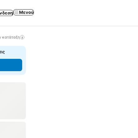
Μενού
νδεση
ν κατάταξη
τις