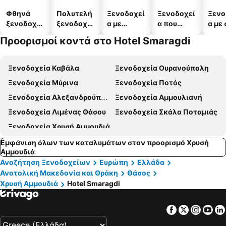
Φθηνά
Πολυτελή
Ξενοδοχεί
Ξενοδοχεί
Ξενο
ξενοδοχεί
ξενοδοχεί
α με
α που
α με
α
α
πισίνες
δέχονται
Προορισμοί κοντά στο Hotel Smaragdi
κατοικίδι
α
Ξενοδοχεία Καβάλα
Ξενοδοχεία Ουρανούπολη
Ξενοδοχεία Μύρινα
Ξενοδοχεία Ποτός
Ξενοδοχεία Αλεξανδρούπολη
Ξενοδοχεία Αμμουλιανή
Ξενοδοχεία Λιμένας Θάσου
Ξενοδοχεία Σκάλα Ποταμιάς
Ξενοδοχεία Χρυσή Αμμουδιά
Εμφάνιση όλων των καταλυμάτων στον προορισμό Χρυσή
Αμμουδιά
Αναζήτηση Ξενοδοχείων
Ευρώπη
Ελλάδα
Ανατολική Μακεδονία και Θράκη
Θάσος
Χρυσή Αμμουδιά
Hotel Smaragdi
Facebook
Twitter
Insta
Yo