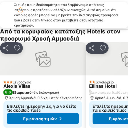
Οι τιμές και η διαθεσιμότητα που λαμβάνουμε από τους
Σαρακίνα
Αλυκή
ιστότοπους κρατήσεων αλλάζουν συνεχώς. Αυτό σημαίνει ότι
κάποιες φορές μπορεί να μη βρείτε την ίδια ακριβώς προσφορά
Σκάλα Μαριών
Λίμνη Βιστωνίδα
που είδατε στην trivago όταν μεταβείτε στον ιστότοπο
Πλαζ Γλάστρες
Παραλία Σαλιάρα
κρατήσεων.
Από τα κορυφαίας κατάταξης Hotels στον
Αμμόγλωσσα - Κεραμωτή
Aρωγή
προορισμό Χρυσή Αμμουδιά
Ψιλή Άμμος
Παραλία Πευκάρι
Εμπορικό Κέντρο Καβάλας
Tίμιος Σταυρός
Κοινοποίηση
Προσθήκη στα αγαπημένα
Κοινοποίηση
Προσθήκη 
Βύρωνας
Μεταλλεία Θάσου
Ξανθίππη
Νέστος
Παχύς
Το Βυζαντινό Κάστρο Της Καβάλας
'Αγιος Γιάννης
Παραδοσιακός Οικισμός Παναγιάς
Ξενοδοχείο
Ξενοδοχείο
3 Αστέρια
2 Αστέρια
Alexis Villas
Ellinas Hotel
Παραλία Ραχωνίου
Άβδηρα Πόρτο Μόλο
8,6
/
Εξαιρετικό
(
6 αξιολογήσεις
)
Δεν υπάρχει διαθέσιμη
Χρυσή Αμμουδιά, 0.5 χλμ. από: Κέντρο πόλης
Χρυσή Αμμουδιά, 0.7
Επιλέξτε ημερομηνίες, για να δείτε
Επιλέξτε ημερομην
τις ακριβείς τιμές
τις ακριβείς τιμές
Εμφάνιση τιμών
Εμφάνισ