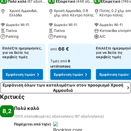
8,2
9,0
8,9
Πολύ καλό
(
67 αξιολογήσεις
)
Εξαιρετικό
(
446 αξιολογήσεις
Εξαιρετικό
)
(
749 
Χρυσή Αμμουδιά,
Χρυσή Αμμουδιά, 0.8
Ποτός, 0.2 χλμ. απ
Ελλάδα
χλμ. από: Κέντρο πόλης
Κέντρο πόλης
Δωρεάν Wi-Fi
Δωρεάν Wi-Fi
Δωρεάν Wi-Fi
Πισίνα
Πισίνα
Κατοικίδια επιτρέ
Parking
Parking
A/C
Επιλέξτε ημερομηνίες,
66 €
Επιλέξτε ημερομηνί
από
για να δείτε τις
για να δείτε τις
ακριβείς τιμές
ακριβείς τιμές
Τιμές από
6
ιστότοπους
Εμφάνιση τιμών
Εμφάνιση τιμών
Εμφάνιση τιμών
Εμφάνιση όλων των καταλυμάτων στον προορισμό Χρυσή
Αμμουδιά
Κριτικές
Πολύ καλό
8,2
100% επαληθευμένες αξιολογήσεις (67 αξιολογήσεις)
Παρέχεται από τη(ν)