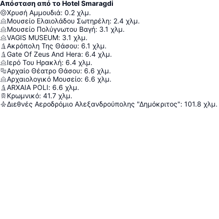
Απόσταση από το Hotel Smaragdi
Χρυσή Αμμουδιά
:
0.2
χλμ.
Μουσείο Ελαιολάδου Σωτηρέλη
:
2.4
χλμ.
Μουσείο Πολύγνωτου Βαγή
:
3.1
χλμ.
VAGIS MUSEUM
:
3.1
χλμ.
Ακρόπολη Της Θάσου
:
6.1
χλμ.
Gate Of Zeus And Hera
:
6.4
χλμ.
Ιερό Του Ηρακλή
:
6.4
χλμ.
Αρχαίο Θέατρο Θάσου
:
6.6
χλμ.
Αρχαιολογικό Μουσείο
:
6.6
χλμ.
ARXAIA POLI
:
6.6
χλμ.
Κρωμνικό
:
41.7
χλμ.
Διεθνές Αεροδρόμιο Αλεξανδρούπολης "Δημόκριτος"
:
101.8
χλμ.