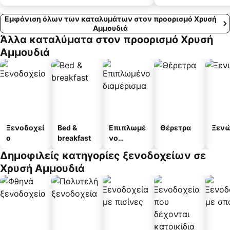
Εμφάνιση όλων των καταλυμάτων στον προορισμό Χρυσή
Αμμουδιά
Άλλα καταλύματα στον προορισμό Χρυσή
Αμμουδιά
Ξενοδοχεί
Bed &
Επιπλωμέ
Θέρετρα
Ξεν
ο
breakfast
νο
διαμέρισμ
Δημοφιλείς κατηγορίες ξενοδοχείων σε
α
Χρυσή Αμμουδιά