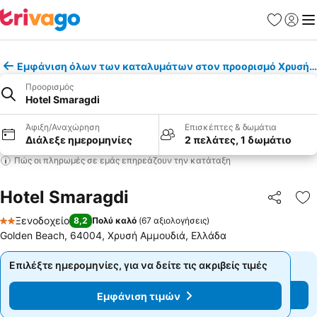
Αγαπημέν
Σύνδε
Με
Εμφάνιση όλων των καταλυμάτων στον προορισμό Χρυσή 
Προορισμός
Hotel Smaragdi
Άφιξη/Αναχώρηση
Επισκέπτες & δωμάτια
Διάλεξε ημερομηνίες
2 πελάτες, 1 δωμάτιο
Πώς οι πληρωμές σε εμάς επηρεάζουν την κατάταξη
Hotel Smaragdi
Κοινοποί
Πρ
Ξενοδοχείο
8,2
Πολύ καλό
(
67 αξιολογήσεις
)
2 Αστέρια
Golden Beach, 64004, Χρυσή Αμμουδιά, Ελλάδα
Επιλέξτε ημερομηνίες, για να δείτε τις ακριβείς τιμές
Επιλέξτε ημερομηνίες, για να δείτε τις ακριβείς τιμές
Εμφάνιση τιμών
Εμφάνιση τιμών