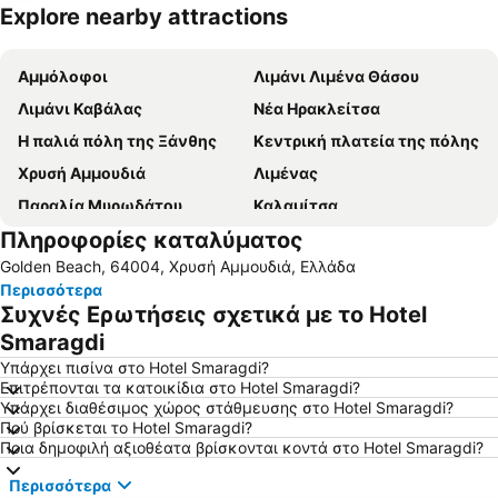
Explore nearby attractions
Ανάπτυξη χάρτη
Αμμόλοφοι
Λιμάνι Λιμένα Θάσου
Λιμάνι Καβάλας
Nέα Ηρακλείτσα
Η παλιά πόλη της Ξάνθης
Κεντρική πλατεία της πόλης
Χρυσή Αμμουδιά
Λιμένας
Παραλία Μυρωδάτου
Καλαμίτσα
Πληροφορίες καταλύματος
Νέα Πέραμος
Δασύλλιο Πρίνου
Golden Beach, 64004, Χρυσή Αμμουδιά, Ελλάδα
Λιμάνι Όρμος Πρίνου
Κεραμωτή
Περισσότερα
Ηρακλείτσα Αλάνα
Λιμενάρια
Συχνές Ερωτήσεις σχετικά με το Hotel
'Αγιος Αντώνιος
ΚΤΕΛ Ν Καβάλας Σταθμός Λεωφορείων
Smaragdi
H πλαζ Ραψάνη
Καρναβάλι Ξάνθης
Υπάρχει πισίνα στο Hotel Smaragdi?
Επιτρέπονται τα κατοικίδια στο Hotel Smaragdi?
Ατσπάς
Αρχαία Αγορά
Υπάρχει διαθέσιμος χώρος στάθμευσης στο Hotel Smaragdi?
Πού βρίσκεται το Hotel Smaragdi?
Σκάλα Καλλιράχης
Τρυπητή
Ποια δημοφιλή αξιοθέατα βρίσκονται κοντά στο Hotel Smaragdi?
Μάγγανα
Περιγιάλι
Περισσότερα
Η Συνοικία της Παναγίας
Μέση