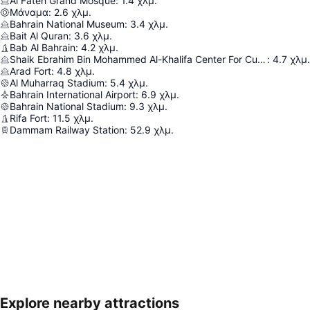
Al Fateh Grand Mosque
:
1.4
χλμ.
Μάναμα
:
2.6
χλμ.
Bahrain National Museum
:
3.4
χλμ.
Bait Al Quran
:
3.6
χλμ.
Bab Al Bahrain
:
4.2
χλμ.
Shaik Ebrahim Bin Mohammed Al-Khalifa Center For Culture And Research
:
4.7
χλμ.
Arad Fort
:
4.8
χλμ.
Al Muharraq Stadium
:
5.4
χλμ.
Bahrain International Airport
:
6.9
χλμ.
Bahrain National Stadium
:
9.3
χλμ.
Rifa Fort
:
11.5
χλμ.
Dammam Railway Station
:
52.9
χλμ.
Explore nearby attractions