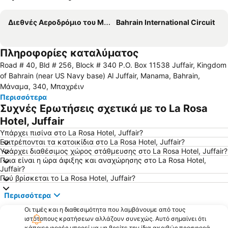
Ανάπτυξη χάρτη
Διεθνές Αεροδρόμιο του Μπαχρέιν
Bahrain International Circuit
Πληροφορίες καταλύματος
Road # 40, Bld # 256, Block # 340 P.O. Box 11538 Juffair, Kingdom
of Bahrain (near US Navy base) Al Juffair, Manama, Bahrain,
Μάναμα, 340, Μπαχρέιν
Περισσότερα
Συχνές Ερωτήσεις σχετικά με το La Rosa
Hotel, Juffair
Υπάρχει πισίνα στο La Rosa Hotel, Juffair?
Επιτρέπονται τα κατοικίδια στο La Rosa Hotel, Juffair?
Υπάρχει διαθέσιμος χώρος στάθμευσης στο La Rosa Hotel, Juffair?
Ποια είναι η ώρα άφιξης και αναχώρησης στο La Rosa Hotel,
Juffair?
Πού βρίσκεται το La Rosa Hotel, Juffair?
Περισσότερα
Οι τιμές και η διαθεσιμότητα που λαμβάνουμε από τους
ιστότοπους κρατήσεων αλλάζουν συνεχώς. Αυτό σημαίνει ότι
κάποιες φορές μπορεί να μη βρείτε την ίδια ακριβώς προσφορά