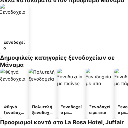
Άλλα καταλύματα στον προορισμό Μάναμα
Ξενοδοχεί
ο
Δημοφιλείς κατηγορίες ξενοδοχείων σε
Μάναμα
Φθηνά
Πολυτελή
Ξενοδοχεί
Ξενοδοχεί
Ξενο
ξενοδοχεί
ξενοδοχεί
α με
α με σπα
α με
α
α
πισίνες
πάρκ
Προορισμοί κοντά στο La Rosa Hotel, Juffair