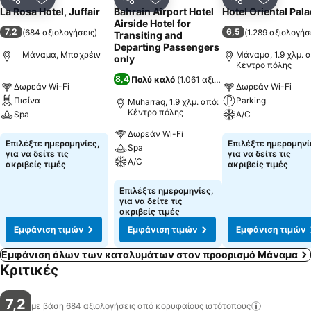
Κοινοποίηση
Προσθήκη στα αγαπημένα
Κοινοποίηση
Προσθήκη στα αγαπημένα
Κοινοποίηση
Προσθήκ
La Rosa Hotel, Juffair
Bahrain Airport Hotel
Hotel Oriental Pal
Airside Hotel for
7,2
6,5
(
684 αξιολογήσεις
)
(
1.289 αξιολογήσ
Transiting and
Departing Passengers
Μάναμα, Μπαχρέιν
Μάναμα, 1.9 χλμ. α
only
Κέντρο πόλης
8,4
Πολύ καλό
(
1.061 αξιολογήσεις
)
Δωρεάν Wi-Fi
Δωρεάν Wi-Fi
Πισίνα
Parking
Muharraq, 1.9 χλμ. από:
Κέντρο πόλης
Spa
A/C
Δωρεάν Wi-Fi
Εμφάνιση τιμών
Εμφάνιση τιμών
Επιλέξτε ημερομηνίες,
Επιλέξτε ημερομηνί
Spa
για να δείτε τις
για να δείτε τις
A/C
ακριβείς τιμές
ακριβείς τιμές
Εμφάνιση τιμών
Επιλέξτε ημερομηνίες,
για να δείτε τις
ακριβείς τιμές
Εμφάνιση τιμών
Εμφάνιση τιμών
Εμφάνιση τιμών
Εμφάνιση όλων των καταλυμάτων στον προορισμό Μάναμα
Κριτικές
7,2
με βάση 684 αξιολογήσεις από κορυφαίους
ιστότοπους