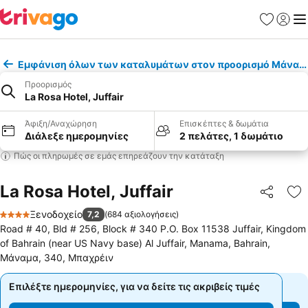
Αγαπημέν
Σύνδε
Με
Εμφάνιση όλων των καταλυμάτων στον προορισμό Μάναμ
Προορισμός
La Rosa Hotel, Juffair
Άφιξη/Αναχώρηση
Επισκέπτες & δωμάτια
Διάλεξε ημερομηνίες
2 πελάτες, 1 δωμάτιο
Πώς οι πληρωμές σε εμάς επηρεάζουν την κατάταξη
La Rosa Hotel, Juffair
Κοινοποί
Πρ
Ξενοδοχείο
7,2
(
684 αξιολογήσεις
)
4 Αστέρια
Road # 40, Bld # 256, Block # 340 P.O. Box 11538 Juffair, Kingdom
of Bahrain (near US Navy base) Al Juffair, Manama, Bahrain,
Μάναμα, 340, Μπαχρέιν
Επιλέξτε ημερομηνίες, για να δείτε τις ακριβείς τιμές
Επιλέξτε ημερομηνίες, για να δείτε τις ακριβείς τιμές