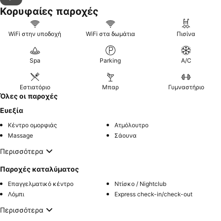
Κορυφαίες παροχές
WiFi στην υποδοχή
WiFi στα δωμάτια
Πισίνα
Spa
Parking
A/C
Εστιατόριο
Μπαρ
Γυμναστήριο
Όλες οι παροχές
Ευεξία
Κέντρο ομορφιάς
Ατμόλουτρο
Massage
Σάουνα
Περισσότερα
Παροχές καταλύματος
Επαγγελματικό κέντρο
Ντίσκο / Nightclub
Λόμπι
Express check-in/check-out
Περισσότερα