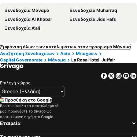
Ξενοδοχεία Μάναμα
Ξενοδοχεία Muharraq
Ξενοδοχεία Al Khobar
Ξενοδοχεία Jidd Hafs
Ξενοδοχεία A'ali
Εμφάνιση όλων των καταλυμάτων στον προορισμό Μάναμα
Αναζήτηση Ξενοδοχείων
Ασία
Μπαχρέιν
Capital Governorate
Μάναμα
La Rosa Hotel, Juffair
Facebook
Twitter
Insta
Yo
Επιλογή χώρας
Προσθήκη στο Google
Βρείτε εύκολα τα αποτελέσματά
μας: προσθέστε το trivago ως
προτιμώμενη πηγή στο Google.
Εταιρεία
Τα προϊόντα μας