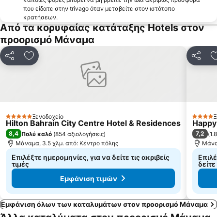
που είδατε στην trivago όταν μεταβείτε στον ιστότοπο
κρατήσεων.
Από τα κορυφαίας κατάταξης Hotels στον
προορισμό Μάναμα
Κοινοποίηση
Προσθήκη στα αγαπημένα
Κοινοπ
Ξενοδοχείο
Ξ
5 Αστέρια
4 Αστέ
Hilton Bahrain City Centre Hotel & Residences
Happy
8,4
7,2
Πολύ καλό
(
854 αξιολογήσεις
)
(
1.
Μάναμα, 3.5 χλμ. από: Κέντρο πόλης
Μάνα
Επιλέξτε ημερομηνίες, για να δείτε τις ακριβείς
Επιλέ
τιμές
δείτε
Εμφάνιση τιμών
Εμφάνιση όλων των καταλυμάτων στον προορισμό Μάναμα