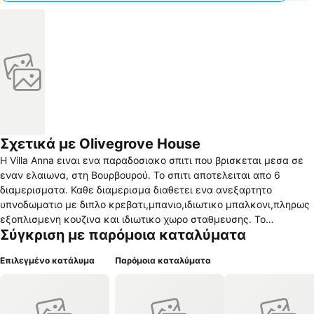
Σχετικά με Olivegrove House
Η Villa Anna ειναι ενα παραδοσιακο σπιτι που βρισκεται μεσα σε
εναν ελαιωνα, στη Βουρβουρού. Το σπιτι αποτελειται απο 6
διαμερισματα. Καθε διαμερισμα διαθετει ενα ανεξαρτητο
υπνοδωματιο με διπλο κρεβατι,μπανιο,ιδιωτικο μπαλκονι,πληρως
εξοπλισμενη κουζινα και ιδιωτικο χωρο σταθμευσης. Το
Σύγκριση με παρόμοια καταλύματα
υπνοδωματιο ειναι τοσο ευρυχωρο ωστε ενα ακομη ατομο μπορει
να φιλοξενηθει με ενα επιπλεον κρεβατι. Παρέχεται καθημερινη
Επιλεγμένο κατάλυμα
Παρόμοια καταλύματα
καθαριοτητα δωματιων,κρουαζιερες στο Αγιο Ορος και ημερησιες
εκδρομες με σκαφος (κατοπιν αιτηματος). Στις εγκαταστασεις
περιλαμβάνεται πληρως εξοπλισμενη κουζινα , κλιματιστικο ,
τηλεοραση LCD ,δωρεαν Wi Fi ιντερνετ. Η Βουρβουρου, στη