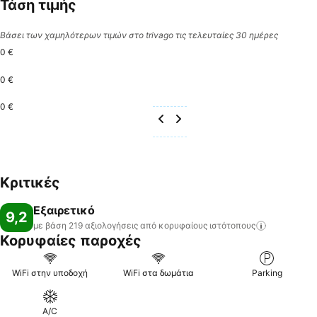
Τάση τιμής
Βάσει των χαμηλότερων τιμών στο trivago τις τελευταίες 30 ημέρες
0 €
0 €
0 €
Κριτικές
Εξαιρετικό
9,2
με βάση 219 αξιολογήσεις από κορυφαίους
ιστότοπους
Κορυφαίες παροχές
WiFi στην υποδοχή
WiFi στα δωμάτια
Parking
A/C