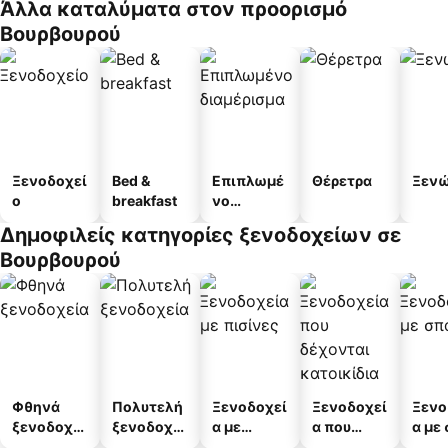
Άλλα καταλύματα στον προορισμό
Βουρβουρού
Ξενοδοχεί
Bed &
Επιπλωμέ
Θέρετρα
Ξεν
ο
breakfast
νο
διαμέρισμ
Δημοφιλείς κατηγορίες ξενοδοχείων σε
α
Βουρβουρού
Φθηνά
Πολυτελή
Ξενοδοχεί
Ξενοδοχεί
Ξενο
ξενοδοχεί
ξενοδοχεί
α με
α που
α με
α
α
πισίνες
δέχονται