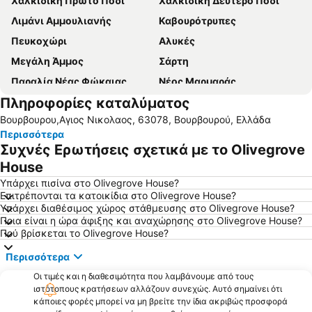
Χαλκιδική Πρώτο Πόδι
Χαλκιδική Δεύτερο Πόδι
Λιμάνι Αμμουλιανής
Καβουρότρυπες
Πευκοχώρι
Αλυκές
Μεγάλη Άμμος
Σάρτη
Παραλία Νέας Φώκαιας
Νέος Μαρμαράς
Πληροφορίες καταλύματος
Κομίτσα
Νέα Ποτίδαια
Βουρβουρου,Αγιος Νικολαος, 63078, Βουρβουρού, Ελλάδα
Παραλία Ολυμπιάδας
Νέα Ρόδα
Περισσότερα
Παραλία της Ουρανόπολης
Νικήτη
Συχνές Ερωτήσεις σχετικά με το Olivegrove
Λιμάνι Ιερισσού
Τριστινίκα
House
Αγιος Γεώργιος
Πόρτο Καρράς 1
Υπάρχει πισίνα στο Olivegrove House?
Επιτρέπονται τα κατοικίδια στο Olivegrove House?
Πολύχρονο
Καρύδι
Υπάρχει διαθέσιμος χώρος στάθμευσης στο Olivegrove House?
Ποια είναι η ώρα άφιξης και αναχώρησης στο Olivegrove House?
Παραλία Καλογριάς
Καλλιθέα
Πού βρίσκεται το Olivegrove House?
Loutra
'Ορμος Παναγιάς
Περισσότερα
Λιμάνι Όρμος Παναγίας
Ψακούδια
Οι τιμές και η διαθεσιμότητα που λαμβάνουμε από τους
Σίβηρη
Λιμάνι Πυργαδίκια
ιστότοπους κρατήσεων αλλάζουν συνεχώς. Αυτό σημαίνει ότι
κάποιες φορές μπορεί να μη βρείτε την ίδια ακριβώς προσφορά
Χανιώτης
Τορώνη