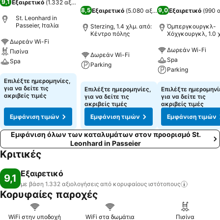
9,1
Εξαιρετικό
(
1.332 αξιολογήσεις
)
8,5
9,0
Εξαιρετικό
(
5.080 αξιολογήσεις
Εξαιρετικό
)
(
990 
St. Leonhard in
Passeier, Ιταλία
Sterzing, 1.4 χλμ. από:
Όμπεργκουργκλ-
Κέντρο πόλης
Χόχγκουργκλ, 1.0 
από: Κέντρο πόλη
Δωρεάν Wi-Fi
Δωρεάν Wi-Fi
Πισίνα
Δωρεάν Wi-Fi
Spa
Spa
Parking
Parking
Επιλέξτε ημερομηνίες,
για να δείτε τις
Επιλέξτε ημερομηνίες,
Επιλέξτε ημερομηνί
ακριβείς τιμές
για να δείτε τις
για να δείτε τις
ακριβείς τιμές
ακριβείς τιμές
Εμφάνιση τιμών
Εμφάνιση τιμών
Εμφάνιση τιμών
Εμφάνιση όλων των καταλυμάτων στον προορισμό St.
Leonhard in Passeier
Κριτικές
Εξαιρετικό
9,1
με βάση 1.332 αξιολογήσεις από κορυφαίους
ιστότοπους
Κορυφαίες παροχές
WiFi στην υποδοχή
WiFi στα δωμάτια
Πισίνα