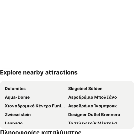
Explore nearby attractions
Ανάπτυξη χάρτη
Dolomites
Skigebiet Sölden
Aqua-Dome
Αεροδρόμιο Μπολζάνο
Χιονοδρομικό Κέντρο Funivie Ghiacciai Val Senales
Αεροδρόμιο Ίνσμπρουκ
Zwieselstein
Designer Outlet Brennero
Lappago
Το τελεφερίκ Μέντολα
Πληροφορίες καταλύματος
Borgo di Vipiteno
Θέρμες Μεράνο