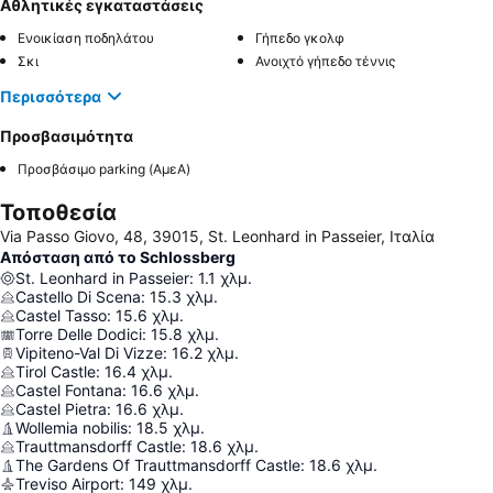
Αθλητικές εγκαταστάσεις
Ενοικίαση ποδηλάτου
Γήπεδο γκολφ
Σκι
Ανοιχτό γήπεδο τέννις
Περισσότερα
Προσβασιμότητα
Προσβάσιμο parking (ΑμεΑ)
Τοποθεσία
Via Passo Giovo, 48, 39015, St. Leonhard in Passeier, Ιταλία
Απόσταση από το Schlossberg
St. Leonhard in Passeier
:
1.1
χλμ.
Castello Di Scena
:
15.3
χλμ.
Castel Tasso
:
15.6
χλμ.
Torre Delle Dodici
:
15.8
χλμ.
Vipiteno-Val Di Vizze
:
16.2
χλμ.
Tirol Castle
:
16.4
χλμ.
Castel Fontana
:
16.6
χλμ.
Castel Pietra
:
16.6
χλμ.
Wollemia nobilis
:
18.5
χλμ.
Trauttmansdorff Castle
:
18.6
χλμ.
The Gardens Of Trauttmansdorff Castle
:
18.6
χλμ.
Treviso Airport
:
149
χλμ.