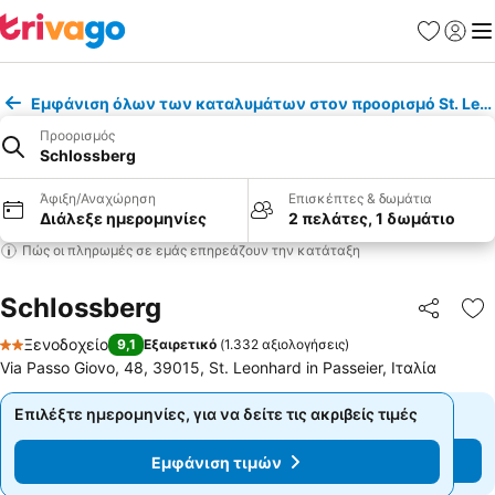
Αγαπημέν
Σύνδε
Με
Εμφάνιση όλων των καταλυμάτων στον προορισμό St. Leonh
Προορισμός
Schlossberg
Άφιξη/Αναχώρηση
Επισκέπτες & δωμάτια
Διάλεξε ημερομηνίες
2 πελάτες, 1 δωμάτιο
Πώς οι πληρωμές σε εμάς επηρεάζουν την κατάταξη
Schlossberg
Κοινοποί
Πρ
Ξενοδοχείο
9,1
Εξαιρετικό
(
1.332 αξιολογήσεις
)
2 Αστέρια
Via Passo Giovo, 48, 39015, St. Leonhard in Passeier, Ιταλία
Επιλέξτε ημερομηνίες, για να δείτε τις ακριβείς τιμές
Επιλέξτε ημερομηνίες, για να δείτε τις ακριβείς τιμές
Εμφάνιση τιμών
Εμφάνιση τιμών