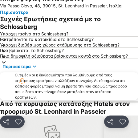
Via Passo Giovo, 48, 39015, St. Leonhard in Passeier, Ιταλία
Bressanone a prima vista
Σέλλα Ρόντα
Περισσότερα
Χιονοδρομικό Κέντρο Gletscher Hintertux
Λίμνη Kaltern
Συχνές Ερωτήσεις σχετικά με το
Schlossberg
Υπάρχει πισίνα στο Schlossberg?
Επιτρέπονται τα κατοικίδια στο Schlossberg?
Υπάρχει διαθέσιμος χώρος στάθμευσης στο Schlossberg?
Πού βρίσκεται το Schlossberg?
Ποια δημοφιλή αξιοθέατα βρίσκονται κοντά στο Schlossberg?
Περισσότερα
Οι τιμές και η διαθεσιμότητα που λαμβάνουμε από τους
ιστότοπους κρατήσεων αλλάζουν συνεχώς. Αυτό σημαίνει ότι
κάποιες φορές μπορεί να μη βρείτε την ίδια ακριβώς προσφορά
που είδατε στην trivago όταν μεταβείτε στον ιστότοπο
κρατήσεων.
Από τα κορυφαίας κατάταξης Hotels στον
προορισμό St. Leonhard in Passeier
Κοινοποίηση
Προσθήκη στα αγαπημένα
Κοινοποίηση
Προσθ