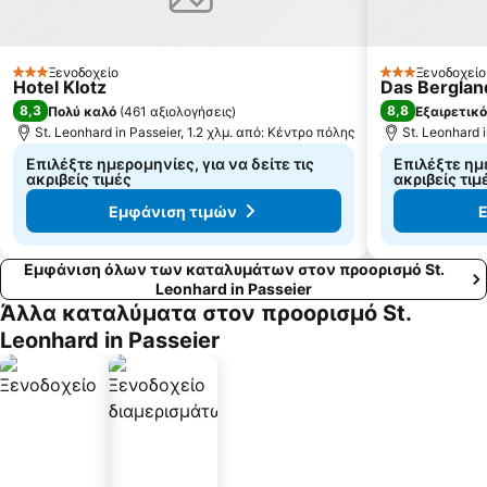
Ξενοδοχείο
Ξενοδοχείο
3 Αστέρια
3 Αστέρια
Hotel Klotz
Das Bergland
8,3
8,8
Πολύ καλό
(
461 αξιολογήσεις
)
Εξαιρετικό
St. Leonhard in Passeier, 1.2 χλμ. από: Κέντρο πόλης
St. Leonhard 
Επιλέξτε ημερομηνίες, για να δείτε τις
Επιλέξτε ημε
ακριβείς τιμές
ακριβείς τιμ
Εμφάνιση τιμών
Ε
Εμφάνιση όλων των καταλυμάτων στον προορισμό St.
Leonhard in Passeier
Άλλα καταλύματα στον προορισμό St.
Leonhard in Passeier