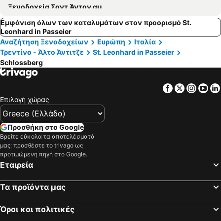
Ξενοδοχεία Σαντ Άντον αμ 'Αρλμπεργκ
Εμφάνιση όλων των καταλυμάτων στον προορισμό St.
Leonhard in Passeier
Αναζήτηση Ξενοδοχείων
Ευρώπη
Ιταλία
Τρεντίνο - Άλτο Άντιτζε
St. Leonhard in Passeier
Schlossberg
Facebook
Twitter
Insta
Yo
Επιλογή χώρας
Προσθήκη στο Google
Βρείτε εύκολα τα αποτελέσματά
μας: προσθέστε το trivago ως
προτιμώμενη πηγή στο Google.
Εταιρεία
Τα προϊόντα μας
Όροι και πολιτικές