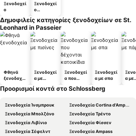
Ξενοδοχεί
Ξενοδοχεί
ο
ο
διαμερισμ
Δημοφιλείς κατηγορίες ξενοδοχείων σε St.
άτων
Leonhard in Passeier
Φθηνά
Ξενοδοχεί
Ξενοδοχεί
Ξενοδοχεί
Ξενο
ξενοδοχεί
α με
α που
α με σπα
α με
α
πισίνες
δέχονται
πάρκ
Προορισμοί κοντά στο Schlossberg
κατοικίδι
α
Ξενοδοχεία Ίνσμπρουκ
Ξενοδοχεία Cortina d'Ampezzo
Ξενοδοχεία Μπολζάνο
Ξενοδοχεία Τρέντο
Ξενοδοχεία Λιβίνιο
Ξενοδοχεία Φίσσεν
Ξενοδοχεία Σέφελντ
Ξενοδοχεία Ampass