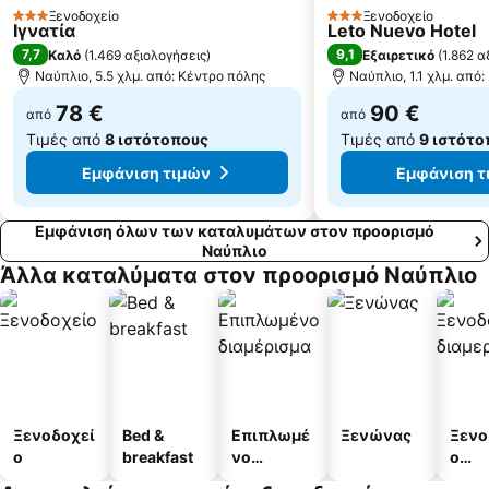
Ίρια
ΚΤΕΛ Αργολίδας - Ναυπλίου
Ξενοδοχείο
Ξενοδοχείο
3 Αστέρια
3 Αστέρια
Ιγνατία
Leto Nuevo Hotel
Λίμνη Στυμφαλία
Αρχαιολογικός χώρος Τροιζήνας
7,7
9,1
Καλό
(
1.469 αξιολογήσεις
)
Εξαιρετικό
(
1.862 α
Πανηγύρι Τεγέας - Επισκοπής
Κοκκώνι
Ναύπλιο, 5.5 χλμ. από: Κέντρο πόλης
Ναύπλιο, 1.1 χλμ. από
78 €
90 €
από
από
Τιμές από
8 ιστότοπους
Τιμές από
9 ιστότο
Εμφάνιση τιμών
Εμφάνιση τ
Εμφάνιση όλων των καταλυμάτων στον προορισμό
Ναύπλιο
Άλλα καταλύματα στον προορισμό Ναύπλιο
Ξενοδοχεί
Bed &
Επιπλωμέ
Ξενώνας
Ξενο
ο
breakfast
νο
ο
διαμέρισμ
διαμ