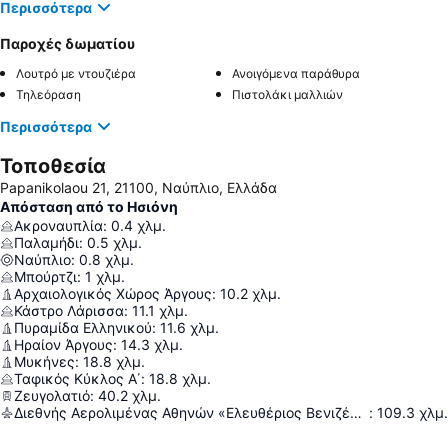
Περισσότερα
Παροχές δωματίου
Λουτρό με ντουζιέρα
Ανοιγόμενα παράθυρα
Τηλεόραση
Πιστολάκι μαλλιών
Περισσότερα
Τοποθεσία
Papanikolaou 21, 21100, Ναύπλιο, Ελλάδα
Απόσταση από το Ησιόνη
Ακροναυπλία
:
0.4
χλμ.
Παλαμήδι
:
0.5
χλμ.
Ναύπλιο
:
0.8
χλμ.
Μπούρτζι
:
1
χλμ.
Αρχαιολογικός Χώρος Άργους
:
10.2
χλμ.
Κάστρο Λάρισσα
:
11.1
χλμ.
Πυραμίδα Ελληνικού
:
11.6
χλμ.
Ηραίον Άργους
:
14.3
χλμ.
Μυκήνες
:
18.8
χλμ.
Ταφικός Κύκλος Α΄
:
18.8
χλμ.
Ζευγολατιό
:
40.2
χλμ.
Διεθνής Αερολιμένας Αθηνών «Ελευθέριος Βενιζέλος»
:
109.3
χλμ.