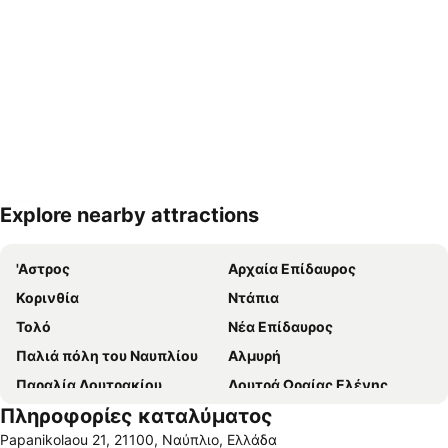
Explore nearby attractions
Ανάπτυξη χάρτη
'Αστρος
Αρχαία Επίδαυρος
Κορινθία
Ντάπια
Τολό
Νέα Επίδαυρος
Παλιά πόλη του Ναυπλίου
Αλμυρή
Παραλία Λουτρακίου
Λουτρά Ωραίας Ελένης
Πληροφορίες καταλύματος
Παραδοσιακός Οικισμός Παράλιου Άστρους
Λιμάνι του Ναυπλίου
Papanikolaou 21, 21100, Ναύπλιο, Ελλάδα
Λιμάνι Τολό
Αρχαίο Θέατρο Επιδαύρου