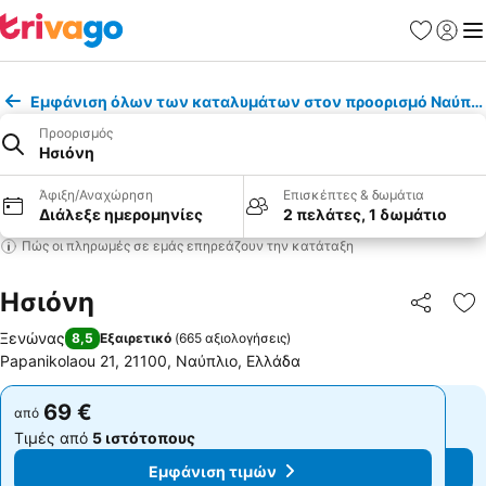
Αγαπημέν
Σύνδε
Με
Εμφάνιση όλων των καταλυμάτων στον προορισμό Ναύπλ
Προορισμός
Ησιόνη
Άφιξη/Αναχώρηση
Επισκέπτες & δωμάτια
Διάλεξε ημερομηνίες
2 πελάτες, 1 δωμάτιο
Πώς οι πληρωμές σε εμάς επηρεάζουν την κατάταξη
Ησιόνη
Κοινοποί
Πρ
Ξενώνας
8,5
Εξαιρετικό
(
665 αξιολογήσεις
)
Papanikolaou 21, 21100, Ναύπλιο, Ελλάδα
69 €
69 €
από
από
Τιμές από
5 ιστότοπους
Τιμές από
5 ιστότοπους
Εμφάνιση τιμών
Εμφάνιση τιμών