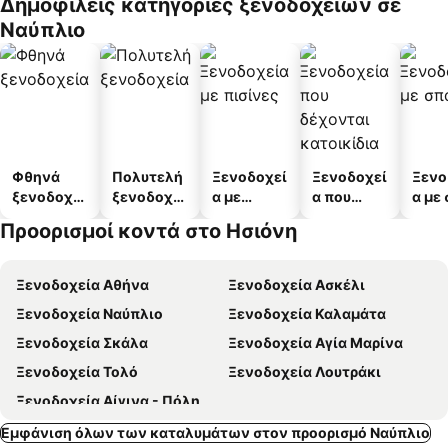
Δημοφιλείς κατηγορίες ξενοδοχείων σε
α
άτω
Ναύπλιο
Φθηνά
Πολυτελή
Ξενοδοχεί
Ξενοδοχεί
Ξενο
ξενοδοχεί
ξενοδοχεί
α με
α που
α με
α
α
πισίνες
δέχονται
Προορισμοί κοντά στο Ησιόνη
κατοικίδι
α
Ξενοδοχεία Αθήνα
Ξενοδοχεία Ασκέλι
Ξενοδοχεία Ναύπλιο
Ξενοδοχεία Καλαμάτα
Ξενοδοχεία Σκάλα
Ξενοδοχεία Αγία Μαρίνα
Ξενοδοχεία Τολό
Ξενοδοχεία Λουτράκι
Ξενοδοχεία Αίγινα - Πόλη
Εμφάνιση όλων των καταλυμάτων στον προορισμό Ναύπλιο