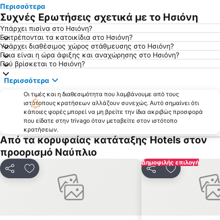
Περισσότερα
Καλάμια
Καλλιστώ
Συχνές Ερωτήσεις σχετικά με το Ησιόνη
Πλάκα
Ερμιόνη
Υπάρχει πισίνα στο Ησιόνη?
Επιτρέπονται τα κατοικίδια στο Ησιόνη?
Ιαματικές Πηγές και Υδροθεραπευτήριο
Ράντζο
Υπάρχει διαθέσιμος χώρος στάθμευσης στο Ησιόνη?
Βραχάτι
Πλατεία Καποδίστρια
Ποια είναι η ώρα άφιξης και αναχώρησης στο Ησιόνη?
Πού βρίσκεται το Ησιόνη?
Καραθώνα
Χηνίτσα
Περισσότερα
Πλατεία Συντάγματος
Απόνησος
Οι τιμές και η διαθεσιμότητα που λαμβάνουμε από τους
Μοναστήρι Παναγίας Μαλεβής
Κάντια
ιστότοπους κρατήσεων αλλάζουν συνεχώς. Αυτό σημαίνει ότι
Sportscamp
Ιαματικά Λουτρά Ωραίας Ελένης
κάποιες φορές μπορεί να μη βρείτε την ίδια ακριβώς προσφορά
που είδατε στην trivago όταν μεταβείτε στον ιστότοπο
Πλατεία Άρεως
Λιμένας Επιδαύρου
κρατήσεων.
Από τα κορυφαίας κατάταξης Hotels στον
Κόστα
Νέα Κίος
προορισμό Ναύπλιο
Μαρίνα Πόρτο Χελίου
Βιβάρι
Δημοφιλής επιλογή
Αναργύρειος Σχολή
Αρκαδικό Χωριό
Κοινοποίηση
Προσθήκη στα αγαπημένα
Κοινοποίηση
Προσθήκη στ
Λουτράκι 2
Νησίδα Κορωνήσι
Ασσίνη
Άγιος Πέτρος Κυνουρίας
Αρβανιτιά
Christmas - New Year Nafplio