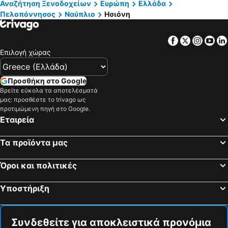
Αναζήτηση Ξενοδοχείων
Ευρώπη
Ελλάδα
Πελοπόννησος
Ναύπλιο
Ησιόνη
Facebook
Twitter
Insta
Yo
Επιλογή χώρας
Προσθήκη στο Google
Βρείτε εύκολα τα αποτελέσματά
μας: προσθέστε το trivago ως
προτιμώμενη πηγή στο Google.
Εταιρεία
Τα προϊόντα μας
Όροι και πολιτικές
Υποστήριξη
Συνδεθείτε για αποκλειστικά προνόμια