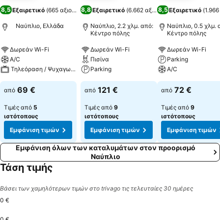
8,5
8,8
8,5
Εξαιρετικό
(
665 αξιολογήσεις
Εξαιρετικό
)
(
6.662 αξιολογήσεις
Εξαιρετικό
)
(
1.966
Ναύπλιο, Ελλάδα
Ναύπλιο, 2.2 χλμ. από:
Ναύπλιο, 0.5 χλμ. 
Κέντρο πόλης
Κέντρο πόλης
Δωρεάν Wi-Fi
Δωρεάν Wi-Fi
Δωρεάν Wi-Fi
A/C
Πισίνα
Parking
Τηλεόραση / Ψυχαγωγία
Parking
A/C
69 €
121 €
72 €
από
από
από
Τιμές από
5
Τιμές από
9
Τιμές από
9
ιστότοπους
ιστότοπους
ιστότοπους
Εμφάνιση τιμών
Εμφάνιση τιμών
Εμφάνιση τιμών
Εμφάνιση όλων των καταλυμάτων στον προορισμό
Ναύπλιο
Τάση τιμής
Βάσει των χαμηλότερων τιμών στο trivago τις τελευταίες 30 ημέρες
0 €
0 €