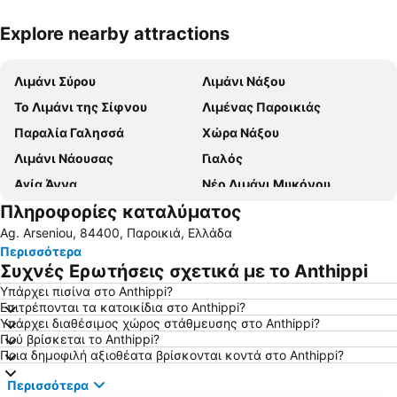
Explore nearby attractions
Ανάπτυξη χάρτη
Λιμάνι Σύρου
Λιμάνι Νάξου
Το Λιμάνι της Σίφνου
Λιμένας Παροικιάς
Παραλία Γαλησσά
Χώρα Νάξου
Λιμάνι Νάουσας
Γιαλός
Αγία Άννα
Νέο Λιμάνι Μυκόνου
Πληροφορίες καταλύματος
Αγκαθωπές
Βαπόρια
Ag. Arseniou, 84400, Παροικιά, Ελλάδα
Άγιος Προκόπιος
Γλύφα
Περισσότερα
Πλατιά Πούντα ή Ιταλίδα
Χαλανδριανή
Συχνές Ερωτήσεις σχετικά με το Anthippi
Βαθύ
Παλαιό Λιμάνι Μυκόνου
Υπάρχει πισίνα στο Anthippi?
Επιτρέπονται τα κατοικίδια στο Anthippi?
Παραλία Βάρης
Παραδοσιακός Οικισμός Ερμούπολης
Υπάρχει διαθέσιμος χώρος στάθμευσης στο Anthippi?
Μαρτσέλο
Τσιγκούρι
Πού βρίσκεται το Anthippi?
Ποια δημοφιλή αξιοθέατα βρίσκονται κοντά στο Anthippi?
Κούρος Aπόλλωνα Νάξου
Αγία Θεοδότη
Περισσότερα
Περιβαλλοντικό και Πολιτιστικό Πάρκο Πάρου Αϊ Γιάννης Δέτης
Πορί