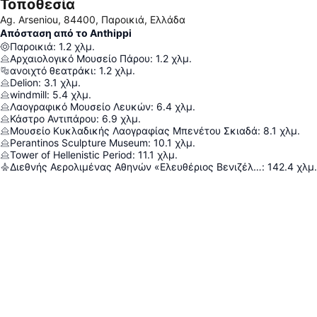
Τοποθεσία
Ag. Arseniou, 84400, Παροικιά, Ελλάδα
Απόσταση από το Anthippi
Παροικιά
:
1.2
χλμ.
Αρχαιολογικό Μουσείο Πάρου
:
1.2
χλμ.
ανοιχτό θεατράκι
:
1.2
χλμ.
Delion
:
3.1
χλμ.
windmill
:
5.4
χλμ.
Λαογραφικό Μουσείο Λευκών
:
6.4
χλμ.
Κάστρο Αντιπάρου
:
6.9
χλμ.
Μουσείο Κυκλαδικής Λαογραφίας Μπενέτου Σκιαδά
:
8.1
χλμ.
Perantinos Sculpture Museum
:
10.1
χλμ.
Tower of Hellenistic Period
:
11.1
χλμ.
Διεθνής Αερολιμένας Αθηνών «Ελευθέριος Βενιζέλος»
:
142.4
χλμ.