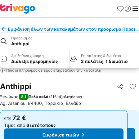
Αγαπημέν
Σύνδε
Με
Εμφάνιση όλων των καταλυμάτων στον προορισμό Παροικ
Προορισμός
Anthippi
Άφιξη/Αναχώρηση
Επισκέπτες & δωμάτια
Διάλεξε ημερομηνίες
2 πελάτες, 1 δωμάτιο
Πώς οι πληρωμές σε εμάς επηρεάζουν την κατάταξη
Anthippi
Κοινοποί
Πρ
Ξενώνας
8,1
Πολύ καλό
(
216 αξιολογήσεις
)
Ag. Arseniou, 84400, Παροικιά, Ελλάδα
72 €
72 €
από
από
Τιμές από
6 ιστότοπους
Τιμές από
6 ιστότοπους
Εμφάνιση τιμών
Εμφάνιση τιμών