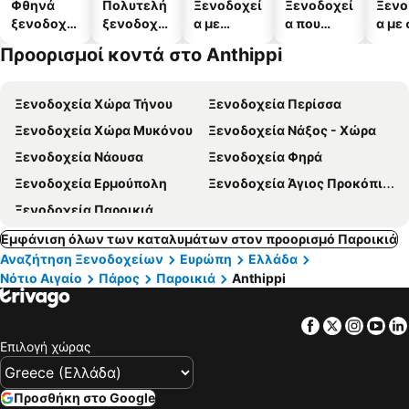
Φθηνά
Πολυτελή
Ξενοδοχεί
Ξενοδοχεί
Ξενο
ξενοδοχεί
ξενοδοχεί
α με
α που
α με
α
α
πισίνες
δέχονται
Προορισμοί κοντά στο Anthippi
κατοικίδι
α
Ξενοδοχεία Χώρα Τήνου
Ξενοδοχεία Περίσσα
Ξενοδοχεία Χώρα Μυκόνου
Ξενοδοχεία Νάξος - Χώρα
Ξενοδοχεία Νάουσα
Ξενοδοχεία Φηρά
Ξενοδοχεία Ερμούπολη
Ξενοδοχεία Άγιος Προκόπιος
Ξενοδοχεία Παροικιά
Εμφάνιση όλων των καταλυμάτων στον προορισμό Παροικιά
Αναζήτηση Ξενοδοχείων
Ευρώπη
Ελλάδα
Νότιο Αιγαίο
Πάρος
Παροικιά
Anthippi
Facebook
Twitter
Insta
Yo
Επιλογή χώρας
Προσθήκη στο Google