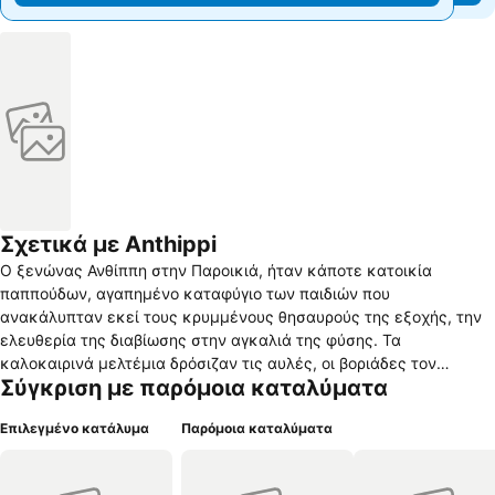
Σχετικά με Anthippi
Ο ξενώνας Ανθίππη στην Παροικιά, ήταν κάποτε κατοικία
παππούδων, αγαπημένο καταφύγιο των παιδιών που
ανακάλυπταν εκεί τους κρυμμένους θησαυρούς της εξοχής, την
ελευθερία της διαβίωσης στην αγκαλιά της φύσης. Τα
καλοκαιρινά μελτέμια δρόσιζαν τις αυλές, οι βοριάδες τον
Σύγκριση με παρόμοια καταλύματα
χειμώνα φούντωναν τη φωτιά στο τζάκι. Ο Αύγουστος μύριζε
ξεραμένο σανό και θαλασσινή αρμύρα, ο Μάης ρίγανη και θυμάρι.
Επιλεγμένο κατάλυμα
Παρόμοια καταλύματα
Κοχύλια, βότσαλα, αστερίες, αγαπημένα λάφυρα από τις
αμέτρητες καλοκαιρινές βουτιές, στοιβάζονταν στις αυλές. Τα
χρόνια πέρασαν, οι παππούδες έφυγαν, τα παιδιά μεγάλωσαν, το