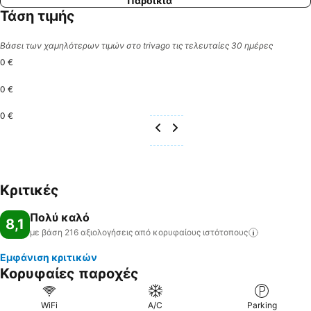
Παροικιά
Τάση τιμής
Βάσει των χαμηλότερων τιμών στο trivago τις τελευταίες 30 ημέρες
0 €
0 €
0 €
Κριτικές
Πολύ καλό
8,1
με βάση 216 αξιολογήσεις από κορυφαίους
ιστότοπους
Εμφάνιση κριτικών
Κορυφαίες παροχές
WiFi
A/C
Parking