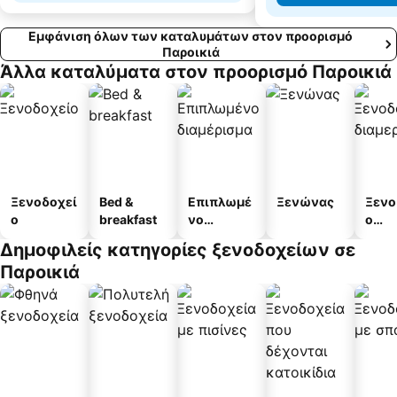
Εμφάνιση όλων των καταλυμάτων στον προορισμό
Παροικιά
Άλλα καταλύματα στον προορισμό Παροικιά
Ξενοδοχεί
Bed &
Επιπλωμέ
Ξενώνας
Ξενο
ο
breakfast
νο
ο
διαμέρισμ
διαμ
Δημοφιλείς κατηγορίες ξενοδοχείων σε
α
άτω
Παροικιά