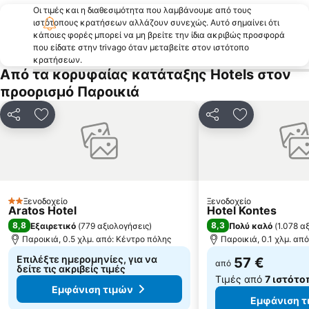
Οι τιμές και η διαθεσιμότητα που λαμβάνουμε από τους
Πλατύς Γυαλός
Εθνικό Αεροδρόμιο Μυκόνου
ιστότοπους κρατήσεων αλλάζουν συνεχώς. Αυτό σημαίνει ότι
Καμάρες
Πλάκα
κάποιες φορές μπορεί να μη βρείτε την ίδια ακριβώς προσφορά
που είδατε στην trivago όταν μεταβείτε στον ιστότοπο
Ρήνεια
Αη Γιάννης
κρατήσεων.
Από τα κορυφαίας κατάταξης Hotels στον
Χρυσή Ακτή
Όρνος
προορισμό Παροικιά
Μέγας Γυαλός
Κίνι
Φοίνικας
Παραδοσιακός Οικισμός Αντιπάρου
Κοινοποίηση
Προσθήκη στα αγαπημένα
Κοινοποίηση
Προσθήκη στ
Αγροτομουσείο-Μύλος του Μπονή
Ελιά
Καστράκι
Λιβάδι
Κάτω Μύλοι
Καζίνο Σύρου
Σεράλια
Άγιος Γεώργιος
Ξενοδοχείο
Ξενοδοχείο
2 Αστέρια
Aratos Hotel
Hotel Kontes
Πουλάτη
Μυλοπότας
8,8
8,3
Εξαιρετικό
(
779 αξιολογήσεις
)
Πολύ καλό
(
1.078 α
Άγιος Στέφανος
Πούντα
Παροικιά, 0.5 χλμ. από: Κέντρο πόλης
Παροικιά, 0.1 χλμ. απ
Επιλέξτε ημερομηνίες, για να
57 €
από
δείτε τις ακριβείς τιμές
Τιμές από
7 ιστότο
Εμφάνιση τιμών
Εμφάνιση τ