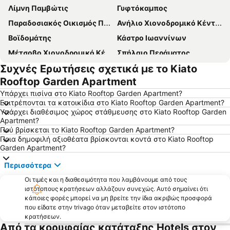
Λίμνη Παμβώτις
Γυφτόκαμπος
Παραδοσιακός Οικισμός Πάπιγκο
Ανήλιο Χιονοδρομικό Κέντρο
Βοϊδομάτης
Κάστρο Ιωαννίνων
Μέτσοβο Χιονοδρομικό Κέντρο
Σπήλαιο Περάματος
Συχνές Ερωτήσεις σχετικά με το Kiato
Τα Μονοπάτια των Τζουμέρκων
Λουτρά Καβασίλων
Rooftop Garden Apartment
Παραδοσιακός Οικισμός Γηρομερίου
Διεθνές Αεροδρόμιο Ιωαννίνων
Υπάρχει πισίνα στο Kiato Rooftop Garden Apartment?
Εθνικό Στάδιο Ζωσιμάδες
Νησί - Ιστορικός και Παραδοσιακός Τόπος
Επιτρέπονται τα κατοικίδια στο Kiato Rooftop Garden Apartment?
Υπάρχει διαθέσιμος χώρος στάθμευσης στο Kiato Rooftop Garden
Κατώγι Αβέρωφ
Ηπειρώτικα
Apartment?
Το Φαράγγι του Βίκου
Παραδοσιακός Οικισμός Καλαρρυτών
Πού βρίσκεται το Kiato Rooftop Garden Apartment?
Ποια δημοφιλή αξιοθέατα βρίσκονται κοντά στο Kiato Rooftop
Γέφυρα Βοϊδομάτη
Σπήλαιο Ανεμότρυπα
Garden Apartment?
Παραδοσιακός Οικισμός Αρίστης
Εθνικός Δρυμός Πίνδου
Περισσότερα
Προκυμαία Λίμνης
Τεχνητή Λίμνη Πηγών Αώου
Οι τιμές και η διαθεσιμότητα που λαμβάνουμε από τους
Αρχαιολογικό Μουσείο Ιωαννίνων
Παραδοσιακός Οικισμός Μονοδενδρίου
ιστότοπους κρατήσεων αλλάζουν συνεχώς. Αυτό σημαίνει ότι
κάποιες φορές μπορεί να μη βρείτε την ίδια ακριβώς προσφορά
Παραδοσιακός Οικισμός Σουλίου
Παραδοσιακός Οικισμός Τσεπελόβου
που είδατε στην trivago όταν μεταβείτε στον ιστότοπο
Φετιχιέ Τζαμί
Παραδοσιακός Οικισμός Συρράκο
κρατήσεων.
Από τα κορυφαίας κατάταξης Hotels στον