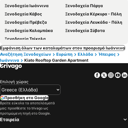
Ξενοδοχεία Ιωάννινα
Ξενοδοχεία Πάργα
Ξενοδοχεία Κάβος
Ξενοδοχεία Κέρκυρα - Πόλη
Ξενοδοχεία Πρέβεζα
Ξενοδοχεία Λευκάδα - Πόλη
Ξενοδοχεία Καλαμπάκα
Ξενοδοχεία Σύβοτα
Ξενοδοχεία Τρίκαλα
Εμφάνιση όλων των καταλυμάτων στον προορισμό Ιωάννινα
Αναζήτηση Ξενοδοχείων
Ευρώπη
Ελλάδα
Ήπειρος
Ιωάννινα
Kiato Rooftop Garden Apartment
Facebook
Twitter
Insta
Yo
Επιλογή χώρας
Προσθήκη στο Google
Βρείτε εύκολα τα αποτελέσματά
μας: προσθέστε το trivago ως
προτιμώμενη πηγή στο Google.
Εταιρεία