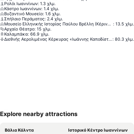
Ρολόι Ιωαννίνων
:
1.3
χλμ.
Κάστρο Ιωαννίνων
:
1.4
χλμ.
Βυζαντινό Μουσείο
:
1.6
χλμ.
Σπήλαιο Περάματος
:
2.4
χλμ.
Μουσείο Ελληνικής Ιστορίας Παύλου Βρέλλη (Κέρινων Ομοιωμάτων)
:
13.5
χλμ.
Αρχαίο Θέατρο
:
15
χλμ.
Καλαμπάκα
:
66.9
χλμ.
Διεθνής Αερολιμένας Κέρκυρας «Ιωάννης Καποδίστριας»
:
80.3
χλμ.
Explore nearby attractions
Ανάπτυξη χάρτη
Βάλια Κάλντα
Ιστορικό Κέντρο Ιωαννίνων