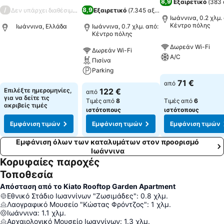
8,9
Εξαιρετικό
(
383 
/
8,9
Δεν υπάρχει διαθέσιμη βαθμολογία
Εξαιρετικό
(
7.345 αξιολογήσεις
)
Ιωάννινα, 0.2 χλμ.
Κέντρο πόλης
Ιωάννινα, Ελλάδα
Ιωάννινα, 0.7 χλμ. από:
Κέντρο πόλης
Δωρεάν Wi-Fi
Δωρεάν Wi-Fi
A/C
Πισίνα
Parking
71 €
από
Επιλέξτε ημερομηνίες,
122 €
από
για να δείτε τις
Τιμές από
8
Τιμές από
6
ακριβείς τιμές
ιστότοπους
ιστότοπους
Εμφάνιση τιμών
Εμφάνιση τιμών
Εμφάνιση τιμών
Εμφάνιση όλων των καταλυμάτων στον προορισμό
Ιωάννινα
Κορυφαίες παροχές
Τοποθεσία
Απόσταση από το Kiato Rooftop Garden Apartment
Εθνικό Στάδιο Ιωαννίνων "Ζωσιμάδες"
:
0.8
χλμ.
Λαογραφικό Μουσείο "Κώστας Φρόντζος"
:
1
χλμ.
Ιωάννινα
:
1.1
χλμ.
Αρχαιολογικό Μουσείο Ιωαννίνων
:
1.3
χλμ.