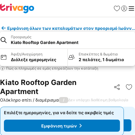
Αγαπημέν
Σύνδε
Με
Εμφάνιση όλων των καταλυμάτων στον προορισμό Ιωάννι
Προορισμός
Kiato Rooftop Garden Apartment
Άφιξη/Αναχώρηση
Επισκέπτες & δωμάτια
Διάλεξε ημερομηνίες
2 πελάτες, 1 δωμάτιο
Πώς οι πληρωμές σε εμάς επηρεάζουν την κατάταξη
Kiato Rooftop Garden
Apartment
Κοινοποί
Πρ
Ολόκληρο σπίτι / διαμέρισμα
/
Δεν υπάρχει διαθέσιμη βαθμολογία
Επιλέξτε ημερομηνίες, για να δείτε τις ακριβείς τιμές
Επιλέξτε ημερομηνίες, για να δείτε τις ακριβείς τιμές
Εμφάνιση τιμών
Εμφάνιση τιμών