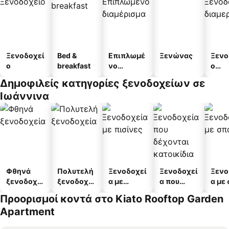
Ξενοδοχεί
Bed &
Επιπλωμέ
Ξενώνας
Ξενο
ο
breakfast
νο
ο
διαμέρισμ
διαμ
Δημοφιλείς κατηγορίες ξενοδοχείων σε
α
άτω
Ιωάννινα
Φθηνά
Πολυτελή
Ξενοδοχεί
Ξενοδοχεί
Ξενο
ξενοδοχεί
ξενοδοχεί
α με
α που
α με
α
α
πισίνες
δέχονται
Προορισμοί κοντά στο Kiato Rooftop Garden
κατοικίδι
Apartment
α