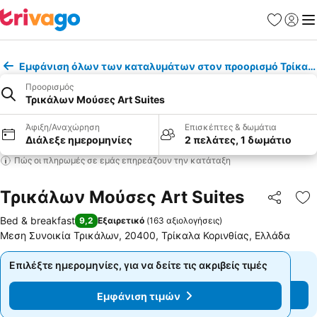
Αγαπημέν
Σύνδε
Με
Εμφάνιση όλων των καταλυμάτων στον προορισμό Τρίκαλα
Προορισμός
Τρικάλων Μούσες Art Suites
Άφιξη/Αναχώρηση
Επισκέπτες & δωμάτια
Διάλεξε ημερομηνίες
2 πελάτες, 1 δωμάτιο
Πώς οι πληρωμές σε εμάς επηρεάζουν την κατάταξη
Τρικάλων Μούσες Art Suites
Κοινοποί
Πρ
Bed & breakfast
9,2
Εξαιρετικό
(
163 αξιολογήσεις
)
Μεση Συνοικία Τρικάλων, 20400, Τρίκαλα Κορινθίας, Ελλάδα
Επιλέξτε ημερομηνίες, για να δείτε τις ακριβείς τιμές
Επιλέξτε ημερομηνίες, για να δείτε τις ακριβείς τιμές
Εμφάνιση τιμών
Εμφάνιση τιμών