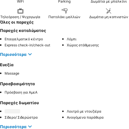
WiFi
Parking
Δωμάτια με μπαλκόνι
Τηλεόραση / Ψυχαγωγία
Πιστολάκι μαλλιών
Δωμάτια μη καπνιστών
Όλες οι παροχές
Παροχές καταλύματος
Επαγγελματικό κέντρο
Λόμπι
Express check-in/check-out
Χώρος στάθμευσης
Περισσότερα
Ευεξία
Massage
Προσβασιμότητα
Πρόσβαση για ΑμεΑ
Παροχές δωματίου
Λουτρό με ντουζιέρα
Σίδερο/ Σιδερώστρα
Ανοιγόμενα παράθυρα
Περισσότερα