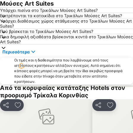
Καμάρι
Ερατεινή
Μούσες Art Suites
Πευκιάς
Άγιοι Πάντες
Υπάρχει πισίνα στο Τρικάλων Μούσες Art Suites?
Επιτρέπονται τα κατοικίδια στο Τρικάλων Μούσες Art Suites?
Βραχάτι
Ζηρεία Χιονοδρομικό Κέντρο
Υπάρχει διαθέσιμος χώρος στάθμευσης στο Τρικάλων Μούσες Art
Suites?
Λιμάνι Κιάτου
Παραλία Διστόμου
Πού βρίσκεται το Τρικάλων Μούσες Art Suites?
Sportscamp
Ιαματικά Λουτρά Ωραίας Ελένης
Ποια δημοφιλή αξιοθέατα βρίσκονται κοντά στο Τρικάλων Μούσες
Art Suites?
Στραβά - Αλκυώνη
Μαίναλος Χιονοδρομικό κέντρο
Περισσότερα
Λιμάνι Ιτέας
Λουτράκι 2
Οι τιμές και η διαθεσιμότητα που λαμβάνουμε από τους
Πινακωτή
Πευκιάς
ιστότοπους κρατήσεων αλλάζουν συνεχώς. Αυτό σημαίνει ότι
Μελίσσι
Βραχάκια Κίρρας
κάποιες φορές μπορεί να μη βρείτε την ίδια ακριβώς προσφορά
που είδατε στην trivago όταν μεταβείτε στον ιστότοπο
Αλυκή
Λίμνη Στυμφαλία
κρατήσεων.
Από τα κορυφαίας κατάταξης Hotels στον
Κοκκώνι
Παραδοσιακός Οικισμός Βυτίνας
προορισμό Τρίκαλα Κορινθίας
Αρχαίο Θέατρο Αιγείρα
Διγελιώτικα
Αντίκυρα
Πευκιάς
Κοινοποίηση
Προσθήκη στα αγαπημένα
Κοινοποίηση
Προσθήκη
Παραδοσιακός Οικισμός Μαγούλιανας
Οδοντωτός σιδηρόδρομος
Σπήλαιο Καστριάς - Σπήλαιο Λιμνών
Ορχομενός Αρκαδίας
Αρχαιολογικός χώρος Αρχαίας Κορίνθου
Παναγία Τρυπητή