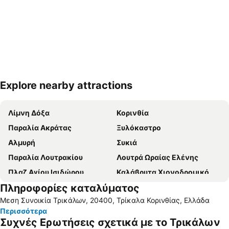
Explore nearby attractions
Ανάπτυξη χάρτη
Λίμνη Δόξα
Κορινθία
Παραλία Ακράτας
Ξυλόκαστρο
Αλμυρή
Συκιά
Παραλία Λουτρακίου
Λουτρά Ωραίας Ελένης
Πλαζ Αγίου Ισιδώρου
Καλάβρυτα Χιονοδρομικό Κέντρο
Πληροφορίες καταλύματος
Καλάβρυτα
Λίμνη Τσιβλού
Μεση Συνοικία Τρικάλων, 20400, Τρίκαλα Κορινθίας, Ελλάδα
Λίμνη Βουλιαγμένης
Καλάμια
Περισσότερα
Δερβένι
Ιαματικές Πηγές και Υδροθεραπευτήριο
Συχνές Ερωτήσεις σχετικά με το Τρικάλων