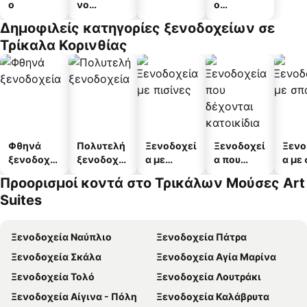
ο
νο
ο
διαμέρισμ
διαμερισμ
Δημοφιλείς κατηγορίες ξενοδοχείων σε
α
άτων
Τρίκαλα Κορινθίας
Φθηνά
Πολυτελή
Ξενοδοχεί
Ξενοδοχεί
Ξενο
ξενοδοχεί
ξενοδοχεί
α με
α που
α με
α
α
πισίνες
δέχονται
Προορισμοί κοντά στο Τρικάλων Μούσες Art
κατοικίδι
Suites
α
Ξενοδοχεία Ναύπλιο
Ξενοδοχεία Πάτρα
Ξενοδοχεία Σκάλα
Ξενοδοχεία Αγία Μαρίνα
Ξενοδοχεία Τολό
Ξενοδοχεία Λουτράκι
Ξενοδοχεία Αίγινα - Πόλη
Ξενοδοχεία Καλάβρυτα