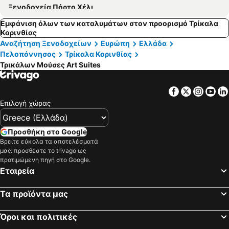
Ξενοδοχεία Πόρτο Χέλι
Εμφάνιση όλων των καταλυμάτων στον προορισμό Τρίκαλα
Κορινθίας
Αναζήτηση Ξενοδοχείων
Ευρώπη
Ελλάδα
Πελοπόννησος
Τρίκαλα Κορινθίας
Τρικάλων Μούσες Art Suites
Facebook
Twitter
Insta
Yo
Επιλογή χώρας
Προσθήκη στο Google
Βρείτε εύκολα τα αποτελέσματά
μας: προσθέστε το trivago ως
προτιμώμενη πηγή στο Google.
Εταιρεία
Τα προϊόντα μας
Όροι και πολιτικές