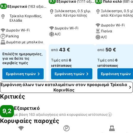
9,1
8,0
Εξαιρετικό
(
1.111 αξιολογήσεις
Πολύ καλό
)
(
681 α
9,2
Εξαιρετικό
(
163 αξιολογήσεις
)
Ξυλόκαστρο, 0.5 χλμ.
Ξυλόκαστρο, 0.5 χ
από: Κέντρο πόλης
από: Κέντρο πόλη
Τρίκαλα Κορινθίας,
Ελλάδα
Δωρεάν Wi-Fi
Δωρεάν Wi-Fi
Δωρεάν Wi-Fi
Πισίνα
A/C
Parking
A/C
Δωμάτια με μπαλκόνι
43 €
50 €
από
από
Επιλέξτε ημερομηνίες,
για να δείτε τις
Τιμές από
6
Τιμές από
6
ακριβείς τιμές
ιστότοπους
ιστότοπους
Εμφάνιση τιμών
Εμφάνιση τιμών
Εμφάνιση τιμών
Εμφάνιση όλων των καταλυμάτων στον προορισμό Τρίκαλα
Κορινθίας
Κριτικές
Εξαιρετικό
9,2
με βάση 163 αξιολογήσεις από κορυφαίους
ιστότοπους
Κορυφαίες παροχές