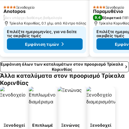
Το Όνειρο της Ζαχλωρούς
Οι καταρράκτες του Λουτρακίου
Ξενοδοχείο
Ξενοδοχείο
4 Αστέρια
4 Αστέρια
Anotopos
Παραμυθένιο
/
9,4
Δεν υπάρχει διαθέσιμη βαθμολογία
Εξαιρετικό
(
181
Τρίκαλα Κορινθίας, 0.1 χλμ. από: Κέντρο πόλης
Τρίκαλα Κορινθίας
Επιλέξτε ημερομηνίες, για να δείτε
Επιλέξτε ημερομη
τις ακριβείς τιμές
ακριβείς τιμές
Εμφάνιση τιμών
Εμφάν
Εμφάνιση όλων των καταλυμάτων στον προορισμό Τρίκαλα
Κορινθίας
Άλλα καταλύματα στον προορισμό Τρίκαλα
Κορινθίας
Ξενοδοχεί
Επιπλωμέ
Ξενώνας
Ξενοδοχεί