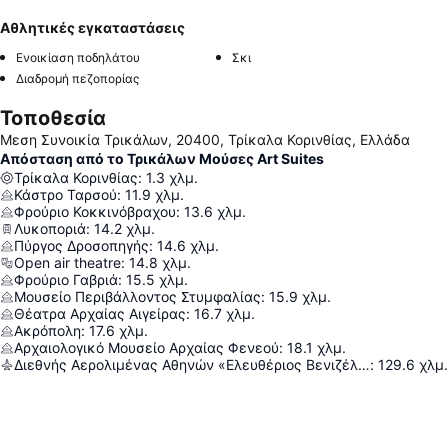
Αθλητικές εγκαταστάσεις
Ενοικίαση ποδηλάτου
Σκι
Διαδρομή πεζοπορίας
Τοποθεσία
Μεση Συνοικία Τρικάλων, 20400, Τρίκαλα Κορινθίας, Ελλάδα
Απόσταση από το Τρικάλων Μούσες Art Suites
Τρίκαλα Κορινθίας
:
1.3
χλμ.
Κάστρο Ταρσού
:
11.9
χλμ.
Φρούριο Κοκκινόβραχου
:
13.6
χλμ.
Λυκοποριά
:
14.2
χλμ.
Πύργος Δροσοπηγής
:
14.6
χλμ.
Open air theatre
:
14.8
χλμ.
Φρούριο Γαβριά
:
15.5
χλμ.
Μουσείο Περιβάλλοντος Στυμφαλίας
:
15.9
χλμ.
Θέατρα Αρχαίας Αιγείρας
:
16.7
χλμ.
Ακρόπολη
:
17.6
χλμ.
Αρχαιολογικό Μουσείο Αρχαίας Φενεού
:
18.1
χλμ.
Διεθνής Αερολιμένας Αθηνών «Ελευθέριος Βενιζέλος»
:
129.6
χλμ.