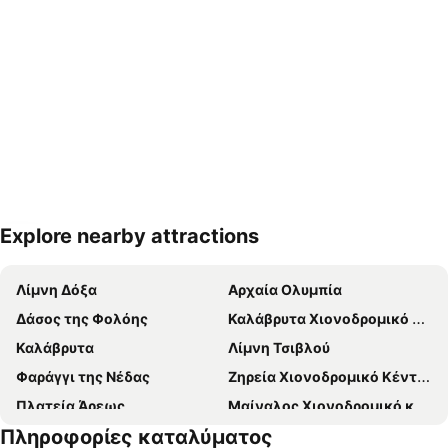
Explore nearby attractions
Ανάπτυξη χάρτη
Λίμνη Δόξα
Αρχαία Ολυμπία
Δάσος της Φολόης
Καλάβρυτα Χιονοδρομικό Κέντρο
Καλάβρυτα
Λίμνη Τσιβλού
Φαράγγι της Νέδας
Ζηρεία Χιονοδρομικό Κέντρο
Πλατεία Άρεως
Μαίναλος Χιονοδρομικό κέντρο
Πληροφορίες καταλύματος
Πινακωτή
Άγιος Πέτρος Κυνουρίας