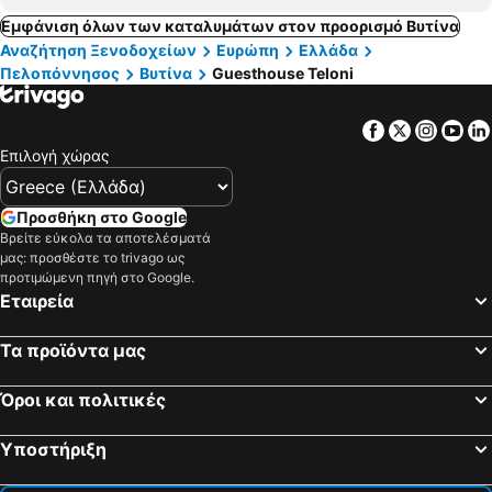
Εμφάνιση όλων των καταλυμάτων στον προορισμό Βυτίνα
Αναζήτηση Ξενοδοχείων
Ευρώπη
Ελλάδα
Πελοπόννησος
Βυτίνα
Guesthouse Teloni
Facebook
Twitter
Insta
Yo
Επιλογή χώρας
Προσθήκη στο Google
Βρείτε εύκολα τα αποτελέσματά
μας: προσθέστε το trivago ως
προτιμώμενη πηγή στο Google.
Εταιρεία
Τα προϊόντα μας
Όροι και πολιτικές
Υποστήριξη