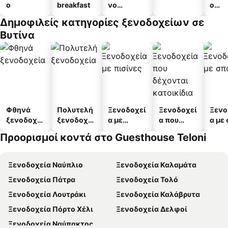
ο
breakfast
νο
ο
διαμέρισμ
διαμ
Δημοφιλείς κατηγορίες ξενοδοχείων σε
α
άτω
Βυτίνα
Φθηνά
Πολυτελή
Ξενοδοχεί
Ξενοδοχεί
Ξενο
ξενοδοχεί
ξενοδοχεί
α με
α που
α με
α
α
πισίνες
δέχονται
Προορισμοί κοντά στο Guesthouse Teloni
κατοικίδι
α
Ξενοδοχεία Ναύπλιο
Ξενοδοχεία Καλαμάτα
Ξενοδοχεία Πάτρα
Ξενοδοχεία Τολό
Ξενοδοχεία Λουτράκι
Ξενοδοχεία Καλάβρυτα
Ξενοδοχεία Πόρτο Χέλι
Ξενοδοχεία Δελφοί
Ξενοδοχεία Ναύπακτος