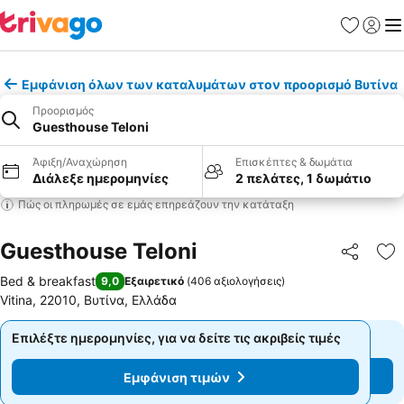
Αγαπημέν
Σύνδε
Με
Εμφάνιση όλων των καταλυμάτων στον προορισμό Βυτίνα
Προορισμός
Guesthouse Teloni
Άφιξη/Αναχώρηση
Επισκέπτες & δωμάτια
Διάλεξε ημερομηνίες
2 πελάτες, 1 δωμάτιο
Πώς οι πληρωμές σε εμάς επηρεάζουν την κατάταξη
Guesthouse Teloni
Κοινοποί
Πρ
Bed & breakfast
9,0
Εξαιρετικό
(
406 αξιολογήσεις
)
Vitina, 22010, Βυτίνα, Ελλάδα
Επιλέξτε ημερομηνίες, για να δείτε τις ακριβείς τιμές
Επιλέξτε ημερομηνίες, για να δείτε τις ακριβείς τιμές
Εμφάνιση τιμών
Εμφάνιση τιμών