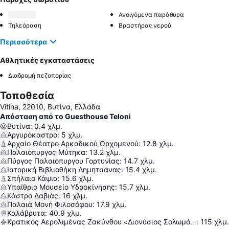
Ανοιγόμενα παράθυρα
Τηλεόραση
Βραστήρας νερού
Περισσότερα
Αθλητικές εγκαταστάσεις
Διαδρομή πεζοπορίας
Τοποθεσία
Vitina, 22010, Βυτίνα, Ελλάδα
Απόσταση από το Guesthouse Teloni
Βυτίνα
:
0.4
χλμ.
Αργυρόκαστρο
:
5
χλμ.
Αρχαίο Θέατρο Αρκαδικού Ορχομενού
:
12.8
χλμ.
Παλαιόπυργος Μύτηκα
:
13.2
χλμ.
Πύργος Παλαιόπυργου Γορτυνίας
:
14.7
χλμ.
Ιστορική Βιβλιοθήκη Δημητσάνας
:
15.4
χλμ.
Σπήλαιο Κάψια
:
15.6
χλμ.
Υπαίθριο Μουσείο Υδροκίνησης
:
15.7
χλμ.
Κάστρο Δαβιάς
:
16
χλμ.
Παλαιά Μονή Φιλοσόφου
:
17.9
χλμ.
Καλάβρυτα
:
40.9
χλμ.
Κρατικός Αερολιμένας Ζακύνθου «Διονύσιος Σολωμός»
:
115
χλμ.