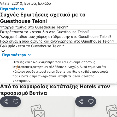
Vitina, 22010, Βυτίνα, Ελλάδα
Λίμνη Στυμφαλία
Πανηγύρι Τεγέας - Επισκοπής
Περισσότερα
Παραδοσιακός Οικισμός Βυτίνας
Παραδοσιακός Οικισμός Μαγούλιανας
Συχνές Ερωτήσεις σχετικά με το
Ποταμός Λάδωνας
Σπήλαιο Καστριάς - Σπήλαιο Λιμνών
Guesthouse Teloni
Ορχομενός Αρκαδίας
Ξενώνας Ολυμπίας
Υπάρχει πισίνα στο Guesthouse Teloni?
Επιτρέπονται τα κατοικίδια στο Guesthouse Teloni?
Το Όνειρο της Ζαχλωρούς
Παραδοσιακός Οικισμός Καρύταινας
Υπάρχει διαθέσιμος χώρος στάθμευσης στο Guesthouse Teloni?
Ποια είναι η ώρα άφιξης και αναχώρησης στο Guesthouse Teloni?
Παραδοσιακός Οικισμός Δημητσάνας
Παραδοσιακός Οικισμός Ζάτουνας
Πού βρίσκεται το Guesthouse Teloni?
Αρχαία Φενεός
Το Αρχοντικό της Παλαιολογίνας
Περισσότερα
Άλσος Αγίου Γεωργίου
Πλατεία Εθνάρχου Μακαρίου
Οι τιμές και η διαθεσιμότητα που λαμβάνουμε από τους
Σπήλαιο Κεφαλαρίου
Η Ταβέρνα του Ταλούμη
ιστότοπους κρατήσεων αλλάζουν συνεχώς. Αυτό σημαίνει ότι
κάποιες φορές μπορεί να μη βρείτε την ίδια ακριβώς προσφορά
Πλατεία Αγίου Βασιλείου
Αγαμέμνων Παλλάς
που είδατε στην trivago όταν μεταβείτε στον ιστότοπο
Τα Παπάκια
Παραδοσιακός Οικισμός Ίσαρη
κρατήσεων.
Από τα κορυφαίας κατάταξης Hotels στον
Παραδοσιακός Οικισμός Λαγκαδίων
Αποστολοπούλειο Πνευματικό Κέντρο
προορισμό Βυτίνα
Καταρράκτης Βρόντου
Παραδοσιακός Οικισμός Στεμνίτσας
Λίμνη Τάκα
Φράγμα Λάδωνα
Κοινοποίηση
Προσθήκη στα αγαπημένα
Κοινοποίηση
Προσθήκη στ
Κοιλάδα της Φλαμπουρίτσας
Αρχαιολογικό μουσείο Ολυμπίας