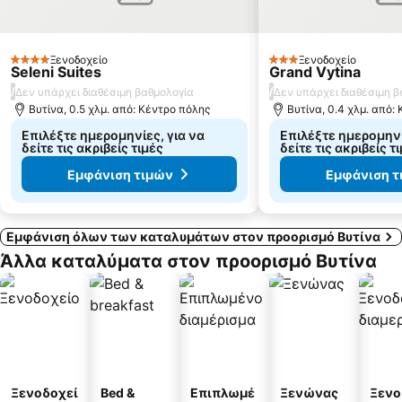
Διαδρομή Αλωνίσταινα - Δάσος Μαινάλου - Λεβίδι
Grand Chalet
Αλφειός Ποταμός
Άλσος Ολυμπίας
Φαράγγι Λούσιου
Ξενοδοχείο
Ξενοδοχείο
4 Αστέρια
3 Αστέρια
Seleni Suites
Grand Vytina
/
/
Δεν υπάρχει διαθέσιμη βαθμολογία
Δεν υπάρχει διαθέσιμη 
Βυτίνα, 0.5 χλμ. από: Κέντρο πόλης
Βυτίνα, 0.4 χλμ. από:
Επιλέξτε ημερομηνίες, για να
Επιλέξτε ημερομηνί
δείτε τις ακριβείς τιμές
δείτε τις ακριβείς τ
Εμφάνιση τιμών
Εμφάνιση τ
Εμφάνιση όλων των καταλυμάτων στον προορισμό Βυτίνα
Άλλα καταλύματα στον προορισμό Βυτίνα
Ξενοδοχεί
Bed &
Επιπλωμέ
Ξενώνας
Ξενο