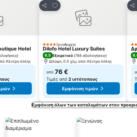
 αγαπημένα
Προσθήκη στα αγαπημένα
Κοινοποίηση
Κο
Ξενοδοχείο
4 Αστέρια
4 
outique Hotel
Dilofo Hotel Luxury Suites
Δρ
9,5
8,
ιολογήσεις
)
Εξαιρετικό
(
784 αξιολογήσεις
)
από: Κέντρο πόλης
Δίλοφο, 0.0 χλμ. από: Κέντρο πόλης
76 €
από
α
πους
Τιμές από
2 ιστότοπους
Τ
ιμών
Εμφάνιση τιμών
Εμφάνιση όλων των καταλυμάτων στον προορισ