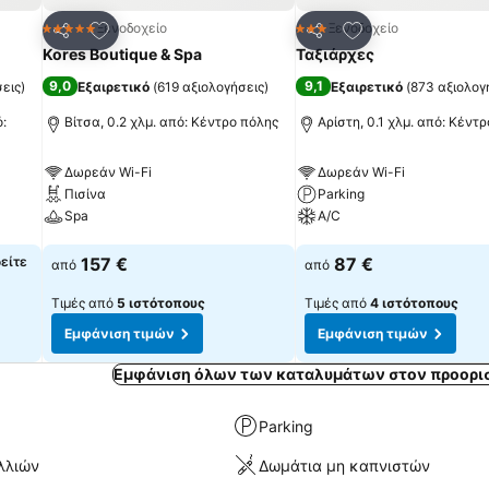
πημένα
Προσθήκη στα αγαπημένα
Προσθήκη στα α
Ξενοδοχείο
Ξενοδοχείο
5 Αστέρια
3 Αστέρια
Κοινοποίηση
Κοινοποίηση
Kores Boutique & Spa
Ταξιάρχες
9,0
9,1
σεις
)
Εξαιρετικό
(
619 αξιολογήσεις
)
Εξαιρετικό
(
873 αξιολογ
:
Βίτσα, 0.2 χλμ. από: Κέντρο πόλης
Αρίστη, 0.1 χλμ. από: Κέντ
Δωρεάν Wi-Fi
Δωρεάν Wi-Fi
Πισίνα
Parking
Spa
A/C
Εμφάνιση τιμών
Εμφάνιση τιμών
δείτε
157 €
87 €
από
από
Τιμές από
5 ιστότοπους
Τιμές από
4 ιστότοπους
Εμφάνιση τιμών
Εμφάνιση τιμών
Εμφάνιση όλων των καταλυμάτων στον προορισ
Parking
λλιών
Δωμάτια μη καπνιστών