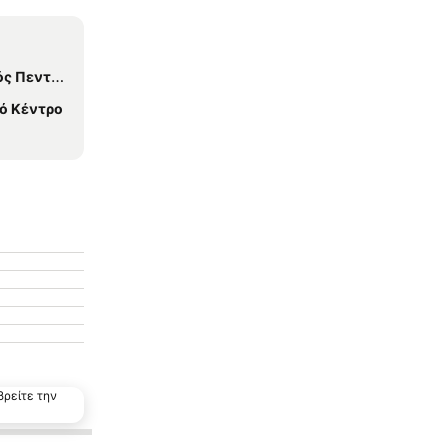
νταλόφου
ό Κέντρο
βρείτε την