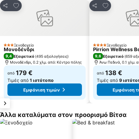
Προσθήκη στα αγαπημένα
Προσθήκη στα
Κοινοποίηση
Κοινοποίηση
Ξενοδοχείο
Ξενοδοχείο
3 Αστέρια
4 Αστέρια
Μονοδένδρι
Pirrion Wellness B
9,4
9,6
Εξαιρετικό
(
495 αξιολογήσεις
)
Εξαιρετικό
(
659 αξ
Μονοδένδρι, 0.2 χλμ. από: Κέντρο πόλης
Άνω Πεδινά, 0.1 χλμ. 
179 €
138 €
από
από
Τιμές από
1 ιστότοπο
Τιμές από
9 ιστότο
Εμφάνιση τιμών
Εμφάνιση τ
Άλλα καταλύματα στον προορισμό Βίτσα