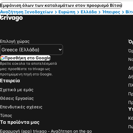
Εμφάνιση όλων των καταλυμάτων στον προορισμό Βίτσα
Αναζήτηση Ξενοδοχείων
Ευρώπη
Ελλάδα
Ήπειρος
Βίτ
Επιλογή χώρας
Ό
Όρ
Προσθήκη στο Google
Νο
Βρείτε εύκολα τα αποτελέσματά
Δή
μας: προσθέστε το trivago ως
προτιμώμενη πηγή στο Google.
Δή
Εταιρεία
Πλ
Σχετικά με εμάς
Πρ
Θέσεις Εργασίας
Πρ
Επενδυτικές σχέσεις
Υ
Τύπος
Κέ
Τα προϊόντα μας
Πώ
Εφαρμογή (app) trivago - Αναζήτηση on the go