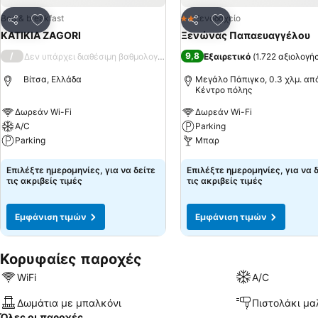
Προσθήκη στα αγαπημένα
Προσθήκη στα αγα
Bed & breakfast
Ξενοδοχείο
2 Αστέρια
Κοινοποίηση
Κοινοποίηση
KATIKIA ZAGORI
Ξενώνας Παπαευαγγέλου
/
9,8
Δεν υπάρχει διαθέσιμη βαθμολογία
Εξαιρετικό
(
1.722 αξιολογή
Βίτσα, Ελλάδα
Μεγάλο Πάπιγκο, 0.3 χλμ. από
Κέντρο πόλης
Δωρεάν Wi-Fi
Δωρεάν Wi-Fi
A/C
Parking
Parking
Μπαρ
Εμφάνιση τιμών
Εμφάνιση τιμών
Επιλέξτε ημερομηνίες, για να δείτε
Επιλέξτε ημερομηνίες, για να 
τις ακριβείς τιμές
τις ακριβείς τιμές
Εμφάνιση τιμών
Εμφάνιση τιμών
Κορυφαίες παροχές
WiFi
A/C
Δωμάτια με μπαλκόνι
Πιστολάκι μα
Όλες οι παροχές