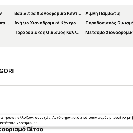
Ανάπτυξη χάρτη
ν
Βασιλίτσα Χιονοδρομικό Κέντρο
Λίμνη Παμβώτις
γκο
Ανήλιο Χιονοδρομικό Κέντρο
Παραδοσιακός Οικισμός Πε
Παραδοσιακός Οικισμός Καλλονής
Μέτσοβο Χιονοδρομικ
AGORI
κρατήσεων αλλάζουν συνεχώς. Αυτό σημαίνει ότι κάποιες φορές μπορεί να μη 
ν ιστότοπο κρατήσεων.
ροορισμό Βίτσα