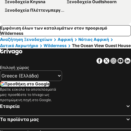
Ξενοδοχεία Knysna
Ξενοδοχεία Oudtshoorn
Ξενοδοχεία Πλέττενμπεργκ Μπέι
Εμφάνιση όλων των καταλυμάτων στον προορισμό
Wilderness
Αναζήτηση Ξενοδοχείων
Αφρική
Νότιος Αφρική
Δυτικό Ακρωτήριο
Wilderness
The Ocean View Guest House
Facebook
Twitter
Insta
Yo
Επιλογή χώρας
Προσθήκη στο Google
Βρείτε εύκολα τα αποτελέσματά
μας: προσθέστε το trivago ως
προτιμώμενη πηγή στο Google.
Εταιρεία
Τα προϊόντα μας