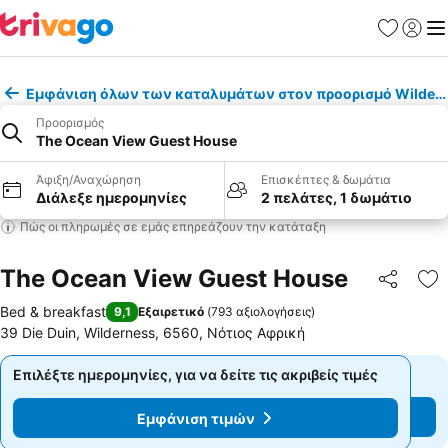
Αγαπημέν
Σύνδε
Με
Εμφάνιση όλων των καταλυμάτων στον προορισμό Wilder
Προορισμός
The Ocean View Guest House
Άφιξη/Αναχώρηση
Επισκέπτες & δωμάτια
Διάλεξε ημερομηνίες
2 πελάτες, 1 δωμάτιο
Πώς οι πληρωμές σε εμάς επηρεάζουν την κατάταξη
The Ocean View Guest House
Κοινοποί
Πρ
Bed & breakfast
9,1
Εξαιρετικό
(
793 αξιολογήσεις
)
39 Die Duin, Wilderness, 6560, Νότιος Αφρική
Επιλέξτε ημερομηνίες, για να δείτε τις ακριβείς τιμές
Επιλέξτε ημερομηνίες, για να δείτε τις ακριβείς τιμές
Εμφάνιση τιμών
Εμφάνιση τιμών