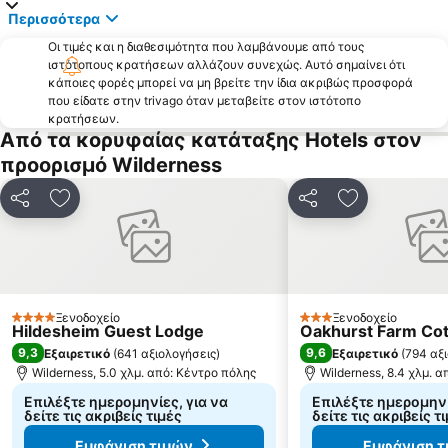
Περισσότερα
Οι τιμές και η διαθεσιμότητα που λαμβάνουμε από τους
ιστότοπους κρατήσεων αλλάζουν συνεχώς. Αυτό σημαίνει ότι
κάποιες φορές μπορεί να μη βρείτε την ίδια ακριβώς προσφορά
που είδατε στην trivago όταν μεταβείτε στον ιστότοπο
κρατήσεων.
Από τα κορυφαίας κατάταξης Hotels στον
προορισμό Wilderness
Κοινοποίηση
Προσθήκη στα αγαπημένα
Κοινοποίηση
Προσθήκη στ
Ξενοδοχείο
Ξενοδοχείο
4 Αστέρια
3 Αστέρια
Hildesheim Guest Lodge
Oakhurst Farm Co
9,3
9,6
Εξαιρετικό
(
641 αξιολογήσεις
)
Εξαιρετικό
(
794 αξ
Wilderness, 5.0 χλμ. από: Κέντρο πόλης
Wilderness, 8.4 χλμ. 
Επιλέξτε ημερομηνίες, για να
Επιλέξτε ημερομηνί
δείτε τις ακριβείς τιμές
δείτε τις ακριβείς τ
Εμφάνιση τιμών
Εμφάνιση τ