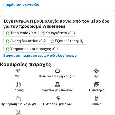
Εμφάνιση κριτικών
Συγκεντρώνει βαθμολογία πάνω από τον μέσο όρο
για τον προορισμό Wilderness
Τοποθεσία
•
9,8
Καθαριότητα
•
9,3
Άνεση δωματίου
•
9,2
Εξυπηρέτηση
•
9,1
Υπηρεσίες και παροχές
•
9,1
Εμφάνιση περισσότερων αξιολογήσεων
Κορυφαίες παροχές
WiFi
Κουζίνα / Μικρή κουζίνα
A/C
Parking
Δωμάτια με μπαλκόνι
Πλυντήριο
Τηλεόραση / Ψυχαγωγία
Πιστολάκι μαλλιών
Πισίνα