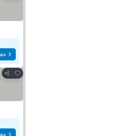
μών
Προσθήκη στα αγαπημένα
Κοινοποίηση
μών