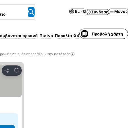
EL · €
Μενού
Σύνδεση
τιο
Προβολή χάρτη
λαμβάνεται πρωινό
Πισίνα
Παραλία
Χώρος στάθμευσης
Ημιδι
ηρωμές σε εμάς επηρεάζουν την κατάταξη
Προσθήκη στα αγαπημένα
Κοινοποίηση