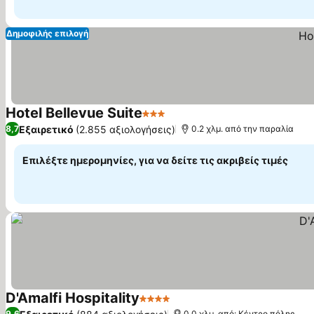
Δημοφιλής επιλογή
Hotel Bellevue Suite
3 Αστέρια
Εξαιρετικό
(2.855 αξιολογήσεις)
8,7
0.2 χλμ. από την παραλία
Επιλέξτε ημερομηνίες, για να δείτε τις ακριβείς τιμές
D'Amalfi Hospitality
4 Αστέρια
9,6
0.0 χλμ. από: Κέντρο πόλης