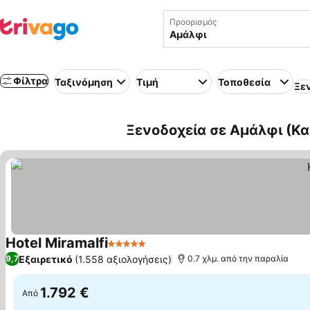
Προορισμός
Φίλτρα
Ταξινόμηση
Τιμή
Τοποθεσία
Ξε
Ξενοδοχεία σε Αμάλφι (Κα
Hotel Miramalfi
5 Αστέρια
Εξαιρετικό
(1.558 αξιολογήσεις)
9,7
0.7 χλμ. από την παραλία
1.792 €
Από