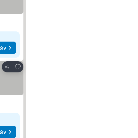
μών
Προσθήκη στα αγαπημένα
Κοινοποίηση
μών