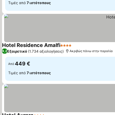
Τιμές από
7 ιστότοπους
Hotel Residence Amalfi
4 Αστέρια
Εξαιρετικό
(1.734 αξιολογήσεις)
9,2
Ακριβώς πάνω στην παραλία
449 €
Από
Τιμές από
7 ιστότοπους