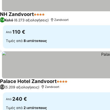
NH Zandvoort
4 Αστέρια
Καλό
(6.273 αξιολογήσεις)
7,8
Zandvoort
110 €
Από
Τιμές από
8 ιστότοπους
Palace Hotel Zandvoort
4 Αστέρια
(5.209 αξιολογήσεις)
7,2
Zandvoort
240 €
Από
Τιμές από
2 ιστότοπους