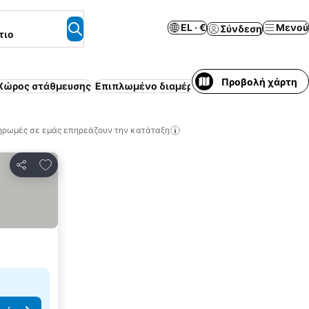
EL · €
Μενού
Σύνδεση
τιο
Προβολή χάρτη
Χώρος στάθμευσης
Επιπλωμένο διαμέρισμα
Πισίνα
Θέρετρο
Δ
ηρωμές σε εμάς επηρεάζουν την κατάταξη
Προσθήκη στα αγαπημένα
Κοινοποίηση