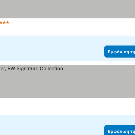
 Αστέρια
Εμφάνιση τ
ρια
Εμφάνιση τ