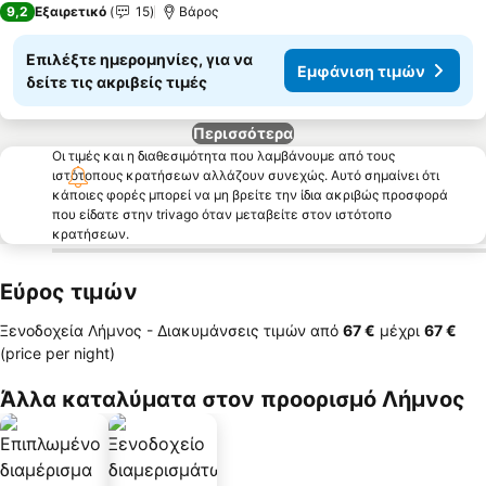
9,2
Εξαιρετικό
15
Βάρος
Επιλέξτε ημερομηνίες, για να
Εμφάνιση τιμών
δείτε τις ακριβείς τιμές
Περισσότερα
Οι τιμές και η διαθεσιμότητα που λαμβάνουμε από τους
ιστότοπους κρατήσεων αλλάζουν συνεχώς. Αυτό σημαίνει ότι
κάποιες φορές μπορεί να μη βρείτε την ίδια ακριβώς προσφορά
που είδατε στην trivago όταν μεταβείτε στον ιστότοπο
κρατήσεων.
Εύρος τιμών
Ξενοδοχεία Λήμνος -
Διακυμάνσεις τιμών
από
‎67 €
μέχρι
‎67 €
(price per night)
Άλλα καταλύματα στον προορισμό Λήμνος