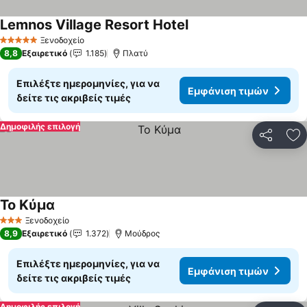
Lemnos Village Resort Hotel
Εμφάνιση τιμών
Ξενοδοχείο
5 Αστέρια
8,8
Εξαιρετικό
1.185
Πλατύ
Επιλέξτε ημερομηνίες, για να
Εμφάνιση τιμών
δείτε τις ακριβείς τιμές
Δημοφιλής επιλογή
Κοινοποί
Πρ
To Kύμα
Εμφάνιση τιμών
Ξενοδοχείο
3 Αστέρια
8,9
Εξαιρετικό
1.372
Μούδρος
Επιλέξτε ημερομηνίες, για να
Εμφάνιση τιμών
δείτε τις ακριβείς τιμές
Δημοφιλής επιλογή