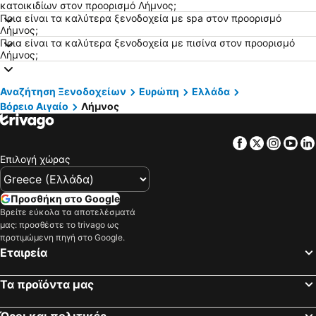
Ξενοδοχεία Ίος - Χώρα
Ξενοδοχεία Κρήτη
κατοικιδίων στον προορισμό Λήμνος;
Ποια είναι τα καλύτερα ξενοδοχεία με spa στον προορισμό
Ξενοδοχεία Εύβοια
Ξενοδοχεία Μύκονος
Λήμνος;
Ποια είναι τα καλύτερα ξενοδοχεία με πισίνα στον προορισμό
Ξενοδοχεία Λευκάδα
Ξενοδοχεία Κεφαλονιά
Λήμνος;
Ξενοδοχεία Σαντορίνη
Ξενοδοχεία Τήνος
Ξενοδοχεία Ρόδος
Ξενοδοχεία Πάρος
Αναζήτηση Ξενοδοχείων
Ευρώπη
Ελλάδα
Ξενοδοχεία Σκιάθος
Ξενοδοχεία Νάξος
Βόρειο Αιγαίο
Λήμνος
Ξενοδοχεία Άνδρος
Ξενοδοχεία Αίγινα
Facebook
Twitter
Insta
Yo
Ξενοδοχεία Πήλιο
Ξενοδοχεία Σύρος
Επιλογή χώρας
Ξενοδοχεία Κύθηρα
Ξενοδοχεία Λήμνος
Ξενοδοχεία Σκόπελος
Ξενοδοχεία Πάφος
Προσθήκη στο Google
Βρείτε εύκολα τα αποτελέσματά
μας: προσθέστε το trivago ως
προτιμώμενη πηγή στο Google.
Εταιρεία
Τα προϊόντα μας
Όροι και πολιτικές