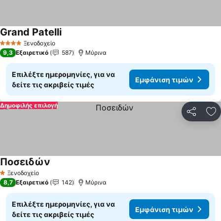
Grand Patelli
Εμφάνιση τιμών
Ξενοδοχείο
4 Αστέρια
9,3
Εξαιρετικό
587
Μύρινα
Επιλέξτε ημερομηνίες, για να
Εμφάνιση τιμών
δείτε τις ακριβείς τιμές
Δημοφιλής επιλογή
Κοινοποί
Πρ
Ποσειδών
Εμφάνιση τιμών
Ξενοδοχείο
1 Αστέρια
8,7
Εξαιρετικό
142
Μύρινα
Επιλέξτε ημερομηνίες, για να
Εμφάνιση τιμών
δείτε τις ακριβείς τιμές