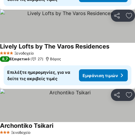
Κοινοποί
Πρ
Lively Lofts by The Varos Residences
Εμφάνιση 
Ξενοδοχείο
4 Αστέρια
8,7
Εξαιρετικό
27
Βάρος
Επιλέξτε ημερομηνίες, για να
Εμφάνιση τιμών
δείτε τις ακριβείς τιμές
Κοινοποί
Πρ
Archontiko Tsikari
Εμφάνιση τιμών
Ξενοδοχείο
3 Αστέρια