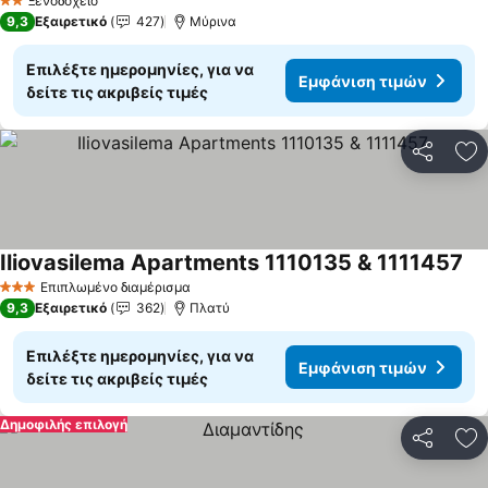
Ξενοδοχείο
2 Αστέρια
9,3
Εξαιρετικό
427
Μύρινα
Επιλέξτε ημερομηνίες, για να
Εμφάνιση τιμών
δείτε τις ακριβείς τιμές
Κοινοποί
Πρ
Iliovasilema Apartments 1110135 & 1111457
Εμ
Επιπλωμένο διαμέρισμα
3 Αστέρια
9,3
Εξαιρετικό
362
Πλατύ
Επιλέξτε ημερομηνίες, για να
Εμφάνιση τιμών
δείτε τις ακριβείς τιμές
Δημοφιλής επιλογή
Κοινοποί
Πρ