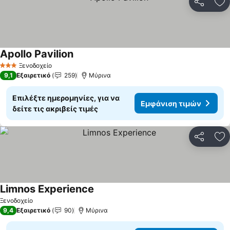
Κοινοποί
Πρ
Apollo Pavilion
Εμφάνιση τιμών
Ξενοδοχείο
3 Αστέρια
9,1
Εξαιρετικό
259
Μύρινα
Επιλέξτε ημερομηνίες, για να
Εμφάνιση τιμών
δείτε τις ακριβείς τιμές
Κοινοποί
Πρ
Limnos Experience
Εμφάνιση τιμών
Ξενοδοχείο
9,4
Εξαιρετικό
90
Μύρινα