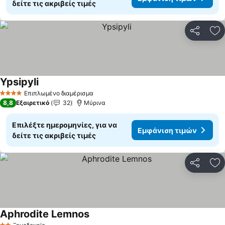
δείτε τις ακριβείς τιμές
Κοινοποί
Πρ
Ypsipyli
Εμφάνιση τιμών
Επιπλωμένο διαμέρισμα
4 Αστέρια
8,8
Εξαιρετικό
32
Μύρινα
Επιλέξτε ημερομηνίες, για να
Εμφάνιση τιμών
δείτε τις ακριβείς τιμές
Κοινοποί
Πρ
Aphrodite Lemnos
Εμφάνιση τιμών