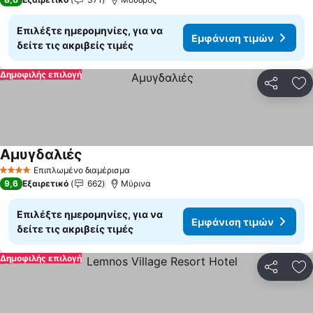
Επιλέξτε ημερομηνίες, για να
Εμφάνιση τιμών
δείτε τις ακριβείς τιμές
Δημοφιλής επιλογή
Κοινοποί
Πρ
Αμυγδαλιές
Εμφάνιση τιμών
Επιπλωμένο διαμέρισμα
4 Αστέρια
9,6
Εξαιρετικό
662
Μύρινα
Επιλέξτε ημερομηνίες, για να
Εμφάνιση τιμών
δείτε τις ακριβείς τιμές
Δημοφιλής επιλογή
Κοινοποί
Πρ