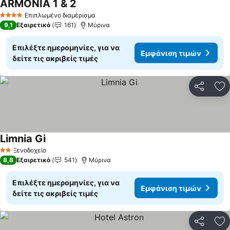
ARMONIA 1 & 2
Εμφάνιση τιμών
Επιπλωμένο διαμέρισμα
4 Αστέρια
9,1
Εξαιρετικό
161
Μύρινα
Επιλέξτε ημερομηνίες, για να
Εμφάνιση τιμών
δείτε τις ακριβείς τιμές
Κοινοποί
Πρ
Limnia Gi
Εμφάνιση τιμών
Ξενοδοχείο
2 Αστέρια
8,8
Εξαιρετικό
541
Μύρινα
Επιλέξτε ημερομηνίες, για να
Εμφάνιση τιμών
δείτε τις ακριβείς τιμές
Κοινοποί
Πρ