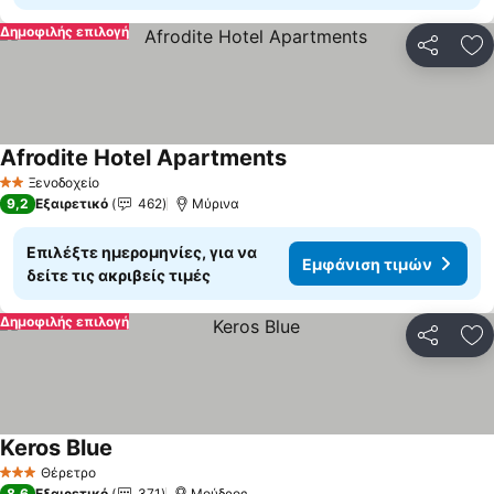
Δημοφιλής επιλογή
Κοινοποί
Πρ
Afrodite Hotel Apartments
Εμφάνιση τιμών
Ξενοδοχείο
2 Αστέρια
9,2
Εξαιρετικό
462
Μύρινα
Επιλέξτε ημερομηνίες, για να
Εμφάνιση τιμών
δείτε τις ακριβείς τιμές
Δημοφιλής επιλογή
Κοινοποί
Πρ
Keros Blue
Εμφάνιση τιμών
Θέρετρο
3 Αστέρια
8,6
Εξαιρετικό
371
Μούδρος