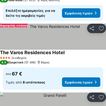
8,4
Πολύ καλό
423
Άγιος Ιωάννης
Επιλέξτε ημερομηνίες, για να
Εμφάνιση τιμών
δείτε τις ακριβείς τιμές
Δημοφιλής επιλογή
Κοινοποί
Πρ
The Varos Residences Hotel
Εμφάνιση τιμών
Ξενοδοχείο
4 Αστέρια
8,5
Εξαιρετικό
566
Βάρος
67 €
Από
Τιμές από
8 ιστότοπους
Εμφάνιση τιμών
Κοινοποί
Πρ