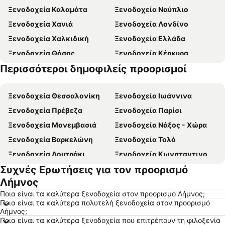
Ξενοδοχεία Καλαμάτα
Ξενοδοχεία Ναύπλιο
Ξενοδοχεία Χανιά
Ξενοδοχεία Λονδίνο
Ξενοδοχεία Χαλκιδική
Ξενοδοχεία Ελλάδα
Ξενοδοχεία Θάσος
Ξενοδοχεία Κέρκυρα
Περισσότεροι δημοφιλείς προορισμοί
Ξενοδοχεία Ζάκυνθος
Ξενοδοχεία Πελοπόννησος
Ξενοδοχεία Θεσσαλονίκη
Ξενοδοχεία Ιωάννινα
Ξενοδοχεία Πρέβεζα
Ξενοδοχεία Παρίσι
Ξενοδοχεία Μονεμβασιά
Ξενοδοχεία Νάξος - Χώρα
Ξενοδοχεία Βαρκελώνη
Ξενοδοχεία Τολό
Ξενοδοχεία Λουτράκι
Ξενοδοχεία Κωνσταντινούπολη
Συχνές Ερωτήσεις για τον προορισμό
Ξενοδοχεία Βιέννη
Ξενοδοχεία Ρώμη
Λήμνος
Ξενοδοχεία Αλεξανδρούπολη
Ξενοδοχεία Πλαταμώνας
Ποια είναι τα καλύτερα ξενοδοχεία στον προορισμό Λήμνος;
Ξενοδοχεία Βουδαπέστη
Ξενοδοχεία Κρακοβία
Ποια είναι τα καλύτερα πολυτελή ξενοδοχεία στον προορισμό
Λήμνος;
Ξενοδοχεία Σύβοτα
Ξενοδοχεία Αγία Νάπα
Ποια είναι τα καλύτερα ξενοδοχεία που επιτρέπουν τη φιλοξενία