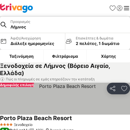
Αγαπημέν
Σύνδε
Με
Προορισμός
Λήμνος
Άφιξη/Αναχώρηση
Επισκέπτες & δωμάτια
Διάλεξε ημερομηνίες
2 πελάτες, 1 δωμάτιο
Ταξινόμηση
Φιλτράρισμα
Χάρτης
Ξενοδοχεία σε Λήμνος (Βόρειο Αιγαίο,
Ελλάδα)
Πώς οι πληρωμές σε εμάς επηρεάζουν την κατάταξη
Δημοφιλής επιλογή
Κοινοποί
Πρ
Porto Plaza Beach Resort
Εμφάνιση τιμών
Ξενοδοχείο
4 Αστέρια