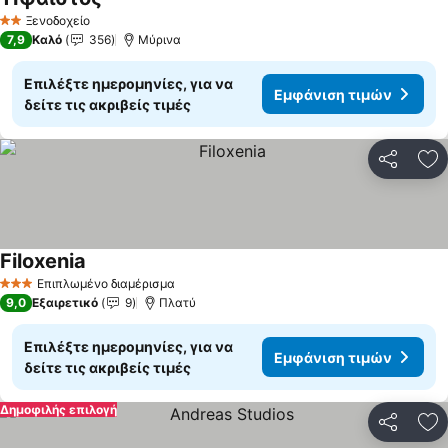
Εμφάνιση τιμών
Ξενοδοχείο
2 Αστέρια
7,9
Καλό
356
Μύρινα
Επιλέξτε ημερομηνίες, για να
Εμφάνιση τιμών
δείτε τις ακριβείς τιμές
Κοινοποί
Πρ
Filoxenia
Εμφάνιση τιμών
Επιπλωμένο διαμέρισμα
3 Αστέρια
9,0
Εξαιρετικό
9
Πλατύ
Επιλέξτε ημερομηνίες, για να
Εμφάνιση τιμών
δείτε τις ακριβείς τιμές
Δημοφιλής επιλογή
Κοινοποί
Πρ