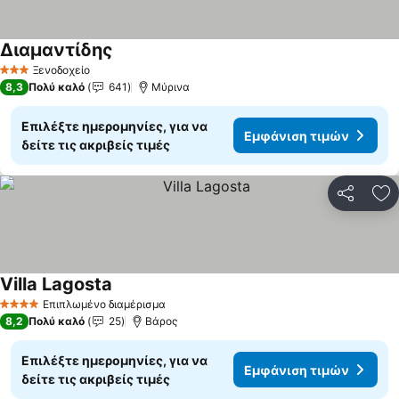
Διαμαντίδης
Εμφάνιση τιμών
Ξενοδοχείο
3 Αστέρια
8,3
Πολύ καλό
641
Μύρινα
Επιλέξτε ημερομηνίες, για να
Εμφάνιση τιμών
δείτε τις ακριβείς τιμές
Κοινοποί
Πρ
Villa Lagosta
Εμφάνιση τιμών
Επιπλωμένο διαμέρισμα
4 Αστέρια
8,2
Πολύ καλό
25
Βάρος
Επιλέξτε ημερομηνίες, για να
Εμφάνιση τιμών
δείτε τις ακριβείς τιμές