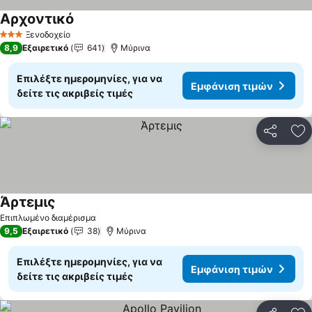
Aρχοντικό
Εμφάνιση τιμών
Ξενοδοχείο
3 Αστέρια
8,9
Εξαιρετικό
641
Μύρινα
Επιλέξτε ημερομηνίες, για να
Εμφάνιση τιμών
δείτε τις ακριβείς τιμές
Κοινοποί
Πρ
Άρτεμις
Εμφάνιση τιμών
Επιπλωμένο διαμέρισμα
9,5
Εξαιρετικό
38
Μύρινα
Επιλέξτε ημερομηνίες, για να
Εμφάνιση τιμών
δείτε τις ακριβείς τιμές