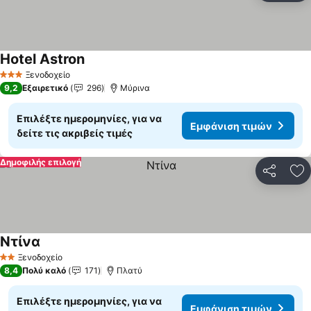
Hotel Astron
Εμφάνιση τιμών
Ξενοδοχείο
3 Αστέρια
9,2
Εξαιρετικό
296
Μύρινα
Επιλέξτε ημερομηνίες, για να
Εμφάνιση τιμών
δείτε τις ακριβείς τιμές
Δημοφιλής επιλογή
Κοινοποί
Πρ
Ντίνα
Εμφάνιση τιμών
Ξενοδοχείο
2 Αστέρια
8,4
Πολύ καλό
171
Πλατύ
Επιλέξτε ημερομηνίες, για να
Εμφάνιση τιμών