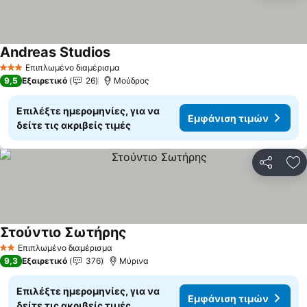
Andreas Studios
Εμφάνιση τιμών
Επιπλωμένο διαμέρισμα
3 Αστέρια
9,5
Εξαιρετικό
26
Μούδρος
Επιλέξτε ημερομηνίες, για να
Εμφάνιση τιμών
δείτε τις ακριβείς τιμές
Κοινοποί
Πρ
Στούντιο Σωτήρης
Εμφάνιση τιμών
Επιπλωμένο διαμέρισμα
2 Αστέρια
9,3
Εξαιρετικό
376
Μύρινα
Επιλέξτε ημερομηνίες, για να
Εμφάνιση τιμών
δείτε τις ακριβείς τιμές