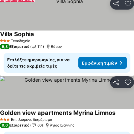
Κοινοποί
Πρ
Villa Sophia
Εμφάνιση τιμών
Ξενοδοχείο
3 Αστέρια
9,8
Εξαιρετικό
111
Βάρος
Επιλέξτε ημερομηνίες, για να
Εμφάνιση τιμών
δείτε τις ακριβείς τιμές
Κοινοποί
Πρ
Golden view apartments Myrina Limnos
Εμφάνισ
Επιπλωμένο διαμέρισμα
3 Αστέρια
9,0
Εξαιρετικό
60
Άγιος Ιωάννης