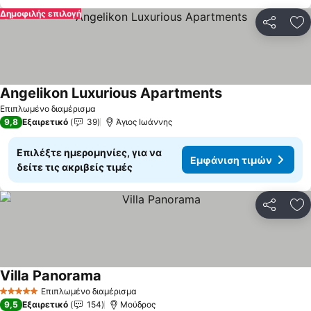
Δημοφιλής επιλογή
Κοινοποί
Πρ
Αngelikon Luxurious Apartments
Εμφάνιση τιμών
Επιπλωμένο διαμέρισμα
9,8
Εξαιρετικό
39
Άγιος Ιωάννης
Επιλέξτε ημερομηνίες, για να
Εμφάνιση τιμών
δείτε τις ακριβείς τιμές
Κοινοποί
Πρ
Villa Panorama
Εμφάνιση τιμών
Επιπλωμένο διαμέρισμα
5 Αστέρια
9,5
Εξαιρετικό
154
Μούδρος