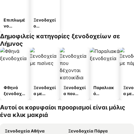
Επιπλωμέ
Ξενοδοχεί
νο
ο
διαμέρισμ
διαμερισμ
Δημοφιλείς κατηγορίες ξενοδοχείων σε
α
άτων
Λήμνος
Φθηνά
Ξενοδοχεί
Ξενοδοχεί
Παραλιακ
Ξενο
ξενοδοχεί
α με
α που
ά
α με
α
πισίνες
δέχονται
ξενοδοχεί
πάρκ
κατοικίδι
α
Αυτοί οι κορυφαίοι προορισμοί είναι μόλις
α
ένα κλικ μακριά
Ξενοδοχεία Αθήνα
Ξενοδοχεία Πάργα