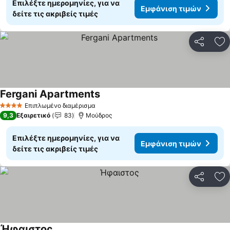
Επιλέξτε ημερομηνίες, για να
Εμφάνιση τιμών
δείτε τις ακριβείς τιμές
Κοινοποί
Πρ
Fergani Apartments
Εμφάνιση τιμών
Επιπλωμένο διαμέρισμα
4 Αστέρια
9,3
Εξαιρετικό
83
Μούδρος
Επιλέξτε ημερομηνίες, για να
Εμφάνιση τιμών
δείτε τις ακριβείς τιμές
Κοινοποί
Πρ
Ήφαιστος