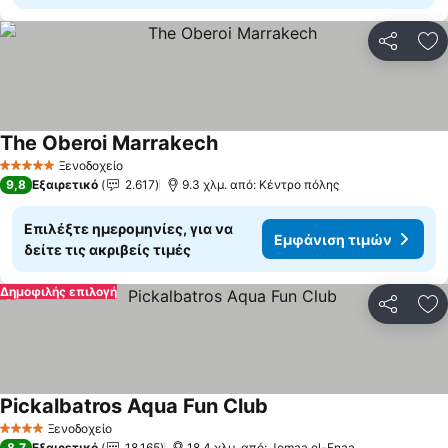
Κοινοποί
Πρ
The Oberoi Marrakech
Ξενοδοχείο
5 Αστέρια
9,8
Εξαιρετικό
2.617
9.3 χλμ. από: Κέντρο πόλης
Επιλέξτε ημερομηνίες, για να
Εμφάνιση τιμών
δείτε τις ακριβείς τιμές
Δημοφιλής επιλογή
Κοινοποί
Πρ
Pickalbatros Aqua Fun Club
Ξενοδοχείο
4 Αστέρια
8,7
Εξαιρετικό
18.165
18.4 χλμ. από: Jemaa el-Fnaa