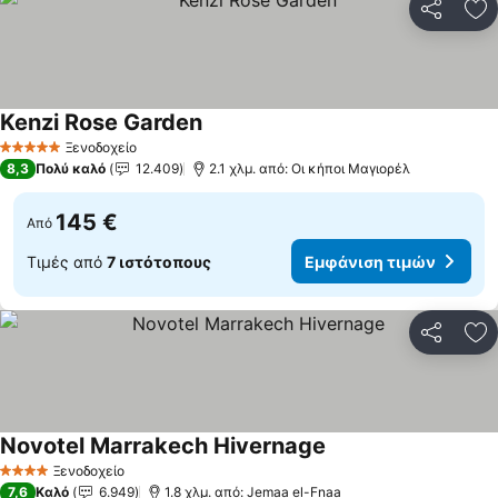
Κοινοποί
Πρ
Kenzi Rose Garden
Ξενοδοχείο
5 Αστέρια
8,3
Πολύ καλό
12.409
2.1 χλμ. από: Οι κήποι Μαγιορέλ
145 €
Από
Τιμές από
7 ιστότοπους
Εμφάνιση τιμών
Κοινοποί
Πρ
Novotel Marrakech Hivernage
Ξενοδοχείο
4 Αστέρια
7,6
Καλό
6.949
1.8 χλμ. από: Jemaa el-Fnaa