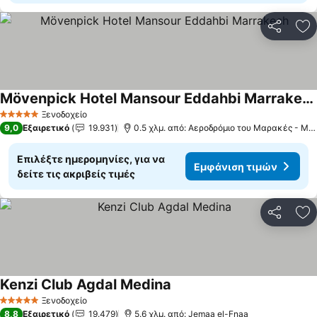
Κοινοποί
Πρ
Mövenpick Hotel Mansour Eddahbi Marrakech
Ξενοδοχείο
5 Αστέρια
9,0
Εξαιρετικό
19.931
0.5 χλμ. από: Αεροδρόμιο του Μαρακές - Μενάρε
Επιλέξτε ημερομηνίες, για να
Εμφάνιση τιμών
δείτε τις ακριβείς τιμές
Κοινοποί
Πρ
Kenzi Club Agdal Medina
Ξενοδοχείο
5 Αστέρια
8,8
Εξαιρετικό
19.479
5.6 χλμ. από: Jemaa el-Fnaa