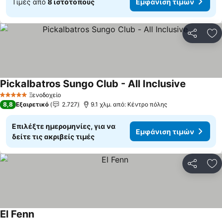
Τιμές από
8 ιστότοπους
Εμφάνιση τιμών
Κοινοποί
Πρ
Pickalbatros Sungo Club - All Inclusive
Ξενοδοχείο
5 Αστέρια
8,8
Εξαιρετικό
2.727
9.1 χλμ. από: Κέντρο πόλης
Επιλέξτε ημερομηνίες, για να
Εμφάνιση τιμών
δείτε τις ακριβείς τιμές
Κοινοποί
Πρ
El Fenn