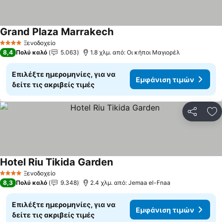
Grand Plaza Marrakech
Ξενοδοχείο
4 Αστέρια
8,4
Πολύ καλό
5.063
1.8 χλμ. από: Οι κήποι Μαγιορέλ
Επιλέξτε ημερομηνίες, για να
Εμφάνιση τιμών
δείτε τις ακριβείς τιμές
Κοινοποί
Πρ
Hotel Riu Tikida Garden
Ξενοδοχείο
4 Αστέρια
8,3
Πολύ καλό
9.348
2.4 χλμ. από: Jemaa el-Fnaa
Επιλέξτε ημερομηνίες, για να
Εμφάνιση τιμών
δείτε τις ακριβείς τιμές