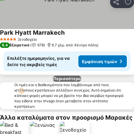
Κοινοποί
Πρ
Park Hyatt Marrakech
Ξενοδοχείο
5 Αστέρια
9,4
Εξαιρετικό
678
6.7 χλμ. από: Κέντρο πόλης
Επιλέξτε ημερομηνίες, για να
Εμφάνιση τιμών
δείτε τις ακριβείς τιμές
Περισσότερα
Οι τιμές και η διαθεσιμότητα που λαμβάνουμε από τους
ιστότοπους κρατήσεων αλλάζουν συνεχώς. Αυτό σημαίνει ότι
κάποιες φορές μπορεί να μη βρείτε την ίδια ακριβώς προσφορά
που είδατε στην trivago όταν μεταβείτε στον ιστότοπο
κρατήσεων.
Άλλα καταλύματα στον προορισμό Μαρακές