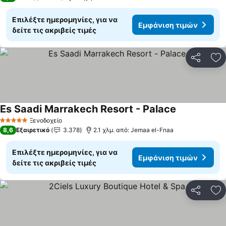
Επιλέξτε ημερομηνίες, για να
Εμφάνιση τιμών
δείτε τις ακριβείς τιμές
Κοινοποί
Πρ
Es Saadi Marrakech Resort - Palace
Ξενοδοχείο
5 Αστέρια
8,6
Εξαιρετικό
3.378
2.1 χλμ. από: Jemaa el-Fnaa
Επιλέξτε ημερομηνίες, για να
Εμφάνιση τιμών
δείτε τις ακριβείς τιμές
Κοινοποί
Πρ