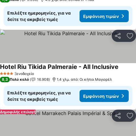
Επιλέξτε ημερομηνίες, για να
Εμφάνιση τιμών
δείτε τις ακριβείς τιμές
Κοινοποί
Πρ
Hotel Riu Tikida Palmeraie - All Inclusive
Ξενοδοχείο
4 Αστέρια
8,3
Πολύ καλό
16.908
1.4 χλμ. από: Οι κήποι Μαγιορέλ
Επιλέξτε ημερομηνίες, για να
Εμφάνιση τιμών
δείτε τις ακριβείς τιμές
Δημοφιλής επιλογή
Κοινοποί
Πρ