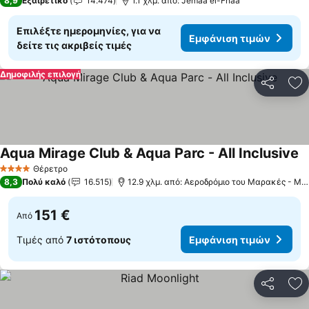
8,9
Εξαιρετικό
14.474
1.1 χλμ. από: Jemaa el-Fnaa
Επιλέξτε ημερομηνίες, για να
Εμφάνιση τιμών
δείτε τις ακριβείς τιμές
Δημοφιλής επιλογή
Κοινοποί
Πρ
Aqua Mirage Club & Aqua Parc - All Inclusive
Θέρετρο
4 Αστέρια
8,3
Πολύ καλό
16.515
12.9 χλμ. από: Αεροδρόμιο του Μαρακές - Μενάρε
151 €
Από
Τιμές από
7 ιστότοπους
Εμφάνιση τιμών
Κοινοποί
Πρ