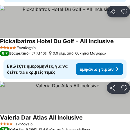
Κοινοποί
Πρ
Pickalbatros Hotel Du Golf - All Inclusive
Ξενοδοχείο
5 Αστέρια
8,7
Εξαιρετικό
7.140
0.9 χλμ. από: Οι κήποι Μαγιορέλ
Επιλέξτε ημερομηνίες, για να
Εμφάνιση τιμών
δείτε τις ακριβείς τιμές
Κοινοποί
Πρ
Valeria Dar Atlas All Inclusive
Ξενοδοχείο
4 Αστέρια
7,9
Καλό
9.396
4.9 χλμ. από: Jemaa el-Fnaa