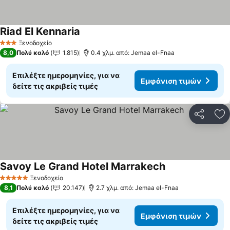
Riad El Kennaria
Ξενοδοχείο
3 Αστέρια
8,0
Πολύ καλό
1.815
0.4 χλμ. από: Jemaa el-Fnaa
Επιλέξτε ημερομηνίες, για να
Εμφάνιση τιμών
δείτε τις ακριβείς τιμές
Κοινοποί
Πρ
Savoy Le Grand Hotel Marrakech
Ξενοδοχείο
5 Αστέρια
8,1
Πολύ καλό
20.147
2.7 χλμ. από: Jemaa el-Fnaa
Επιλέξτε ημερομηνίες, για να
Εμφάνιση τιμών
δείτε τις ακριβείς τιμές