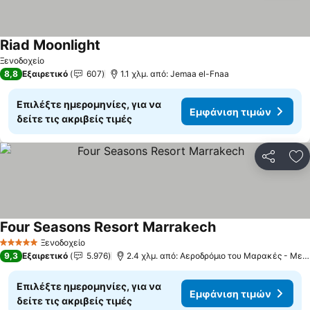
Riad Moonlight
Ξενοδοχείο
8,8
Εξαιρετικό
607
1.1 χλμ. από: Jemaa el-Fnaa
Επιλέξτε ημερομηνίες, για να
Εμφάνιση τιμών
δείτε τις ακριβείς τιμές
Κοινοποί
Πρ
Four Seasons Resort Marrakech
Ξενοδοχείο
5 Αστέρια
9,3
Εξαιρετικό
5.976
2.4 χλμ. από: Αεροδρόμιο του Μαρακές - Μενάρε
Επιλέξτε ημερομηνίες, για να
Εμφάνιση τιμών
δείτε τις ακριβείς τιμές