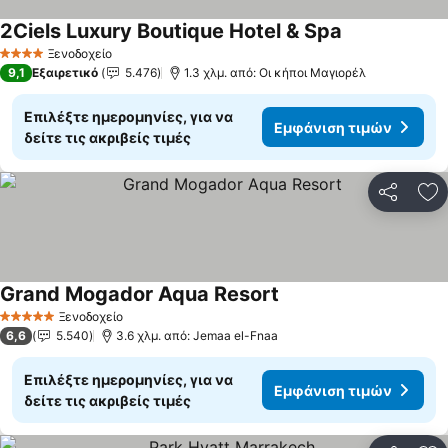
2Ciels Luxury Boutique Hotel & Spa
Ξενοδοχείο
4 Αστέρια
9,1
Εξαιρετικό
5.476
1.3 χλμ. από: Οι κήποι Μαγιορέλ
Επιλέξτε ημερομηνίες, για να
Εμφάνιση τιμών
δείτε τις ακριβείς τιμές
Κοινοποί
Πρ
Grand Mogador Aqua Resort
Ξενοδοχείο
5 Αστέρια
6,6
5.540
3.6 χλμ. από: Jemaa el-Fnaa
Επιλέξτε ημερομηνίες, για να
Εμφάνιση τιμών
δείτε τις ακριβείς τιμές