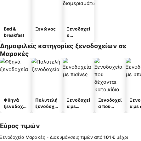
Bed &
Ξενώνας
Ξενοδοχεί
breakfast
ο
διαμερισμ
Δημοφιλείς κατηγορίες ξενοδοχείων σε
άτων
Μαρακές
Φθηνά
Πολυτελή
Ξενοδοχεί
Ξενοδοχεί
Ξενο
ξενοδοχεί
ξενοδοχεί
α με
α που
α με
α
α
πισίνες
δέχονται
κατοικίδι
Εύρος τιμών
α
Ξενοδοχεία Μαρακές -
Διακυμάνσεις τιμών
από
‎101 €
μέχρι