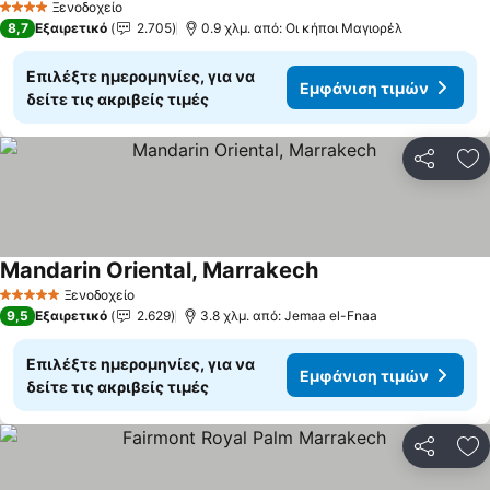
Ξενοδοχείο
4 Αστέρια
8,7
Εξαιρετικό
2.705
0.9 χλμ. από: Οι κήποι Μαγιορέλ
Επιλέξτε ημερομηνίες, για να
Εμφάνιση τιμών
δείτε τις ακριβείς τιμές
Κοινοποί
Πρ
Mandarin Oriental, Marrakech
Ξενοδοχείο
5 Αστέρια
9,5
Εξαιρετικό
2.629
3.8 χλμ. από: Jemaa el-Fnaa
Επιλέξτε ημερομηνίες, για να
Εμφάνιση τιμών
δείτε τις ακριβείς τιμές
Κοινοποί
Πρ