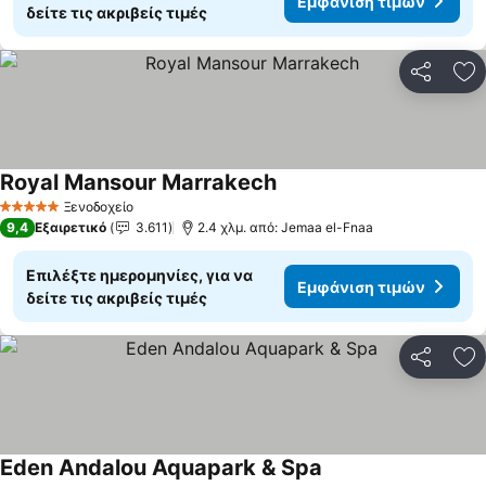
Εμφάνιση τιμών
δείτε τις ακριβείς τιμές
Κοινοποί
Πρ
Royal Mansour Marrakech
Ξενοδοχείο
5 Αστέρια
9,4
Εξαιρετικό
3.611
2.4 χλμ. από: Jemaa el-Fnaa
Επιλέξτε ημερομηνίες, για να
Εμφάνιση τιμών
δείτε τις ακριβείς τιμές
Κοινοποί
Πρ
Eden Andalou Aquapark & Spa