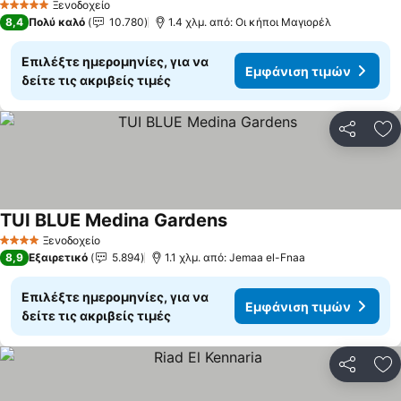
Ξενοδοχείο
5 Αστέρια
8,4
Πολύ καλό
10.780
1.4 χλμ. από: Οι κήποι Μαγιορέλ
Επιλέξτε ημερομηνίες, για να
Εμφάνιση τιμών
δείτε τις ακριβείς τιμές
Κοινοποί
Πρ
TUI BLUE Medina Gardens
Ξενοδοχείο
4 Αστέρια
8,9
Εξαιρετικό
5.894
1.1 χλμ. από: Jemaa el-Fnaa
Επιλέξτε ημερομηνίες, για να
Εμφάνιση τιμών
δείτε τις ακριβείς τιμές
Κοινοποί
Πρ