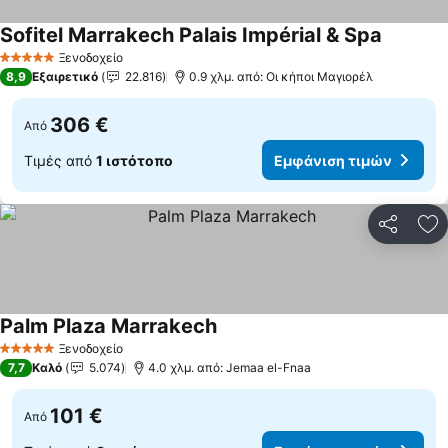
Sofitel Marrakech Palais Impérial & Spa
Ξενοδοχείο
5 Αστέρια
8,9
Εξαιρετικό
22.816
0.9 χλμ. από: Οι κήποι Μαγιορέλ
306 €
Από
Τιμές από
1 ιστότοπο
Εμφάνιση τιμών
Κοινοποί
Πρ
Palm Plaza Marrakech
Ξενοδοχείο
5 Αστέρια
7,7
Καλό
5.074
4.0 χλμ. από: Jemaa el-Fnaa
101 €
Από