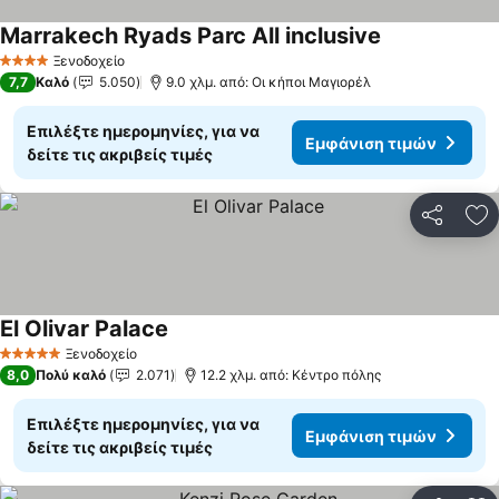
Marrakech Ryads Parc All inclusive
Ξενοδοχείο
4 Αστέρια
7,7
Καλό
5.050
9.0 χλμ. από: Οι κήποι Μαγιορέλ
Επιλέξτε ημερομηνίες, για να
Εμφάνιση τιμών
δείτε τις ακριβείς τιμές
Κοινοποί
Πρ
El Olivar Palace
Ξενοδοχείο
5 Αστέρια
8,0
Πολύ καλό
2.071
12.2 χλμ. από: Κέντρο πόλης
Επιλέξτε ημερομηνίες, για να
Εμφάνιση τιμών
δείτε τις ακριβείς τιμές