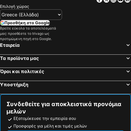
Επιλογή χώρας
Hotel Atlas
Riad Daria Suites & Spa
Riad Bayti
Riad Venezia
Προσθήκη στο Google
Riad Lalla
Grand Mogador Menara
Βρείτε εύκολα τα αποτελέσματά
Riad Eden
Riad Hamdane Rooftop & SPA
μας: προσθέστε το trivago ως
προτιμώμενη πηγή στο Google.
Εταιρεία
Τα προϊόντα μας
Όροι και πολιτικές
Υποστήριξη
Συνδεθείτε για αποκλειστικά προνόμια
μελών
Εξατομίκευσε την εμπειρία σου
Προσφορές για μέλη και τιμές μελών