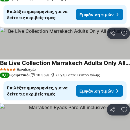
Επιλέξτε ημερομηνίες, για να
Εμφάνιση τιμών
δείτε τις ακριβείς τιμές
Κοινοποί
Πρ
Be Live Collection Marrakech Adults Only All inclusive
Ξενοδοχείο
5 Αστέρια
9,0
Εξαιρετικό
10.359
7.1 χλμ. από: Κέντρο πόλης
Επιλέξτε ημερομηνίες, για να
Εμφάνιση τιμών
δείτε τις ακριβείς τιμές
Κοινοποί
Πρ