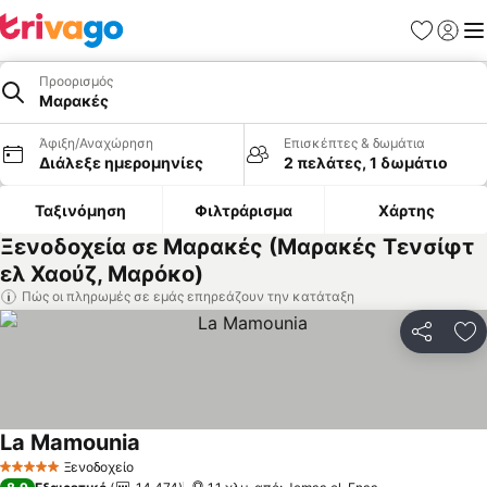
Αγαπημέν
Σύνδε
Με
Προορισμός
Μαρακές
Άφιξη/Αναχώρηση
Επισκέπτες & δωμάτια
Διάλεξε ημερομηνίες
2 πελάτες, 1 δωμάτιο
Ταξινόμηση
Φιλτράρισμα
Χάρτης
Ξενοδοχεία σε Μαρακές (Μαρακές Τενσίφτ
ελ Χαούζ, Μαρόκο)
Πώς οι πληρωμές σε εμάς επηρεάζουν την κατάταξη
Κοινοποί
Πρ
La Mamounia
Ξενοδοχείο
5 Αστέρια