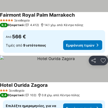
Fairmont Royal Palm Marrakech
Ξενοδοχείο
5 Αστέρια
9,3
Εξαιρετικό
4.412
14.1 χλμ. από: Κέντρο πόλης
566 €
Από
Τιμές από
9 ιστότοπους
Εμφάνιση τιμών
Κοινοποί
Πρ
Hotel Ourida Zagora
Ξενοδοχείο
3 Αστέρια
9,4
Εξαιρετικό
102
0.8 χλμ. από: Κέντρο πόλης
Επιλέξτε ημερομηνίες, για να