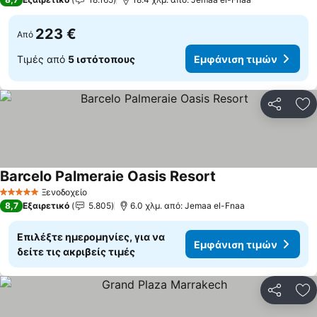
223 €
Από
Τιμές από
5 ιστότοπους
Εμφάνιση τιμών
Κοινοποί
Πρ
Barcelo Palmeraie Oasis Resort
Ξενοδοχείο
5 Αστέρια
8,7
Εξαιρετικό
5.805
6.0 χλμ. από: Jemaa el-Fnaa
Επιλέξτε ημερομηνίες, για να
Εμφάνιση τιμών
δείτε τις ακριβείς τιμές
Κοινοποί
Πρ