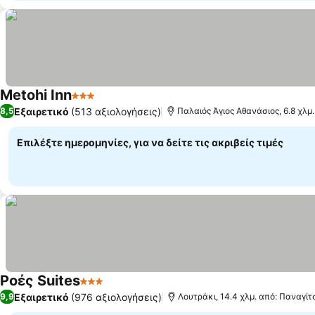
Metohi Inn
3 Αστέρια
Εμφάνιση τιμών
Εξαιρετικό
(513 αξιολογήσεις)
8,5
Παλαιός Άγιος Αθανάσιος, 6.8 χλμ
Επιλέξτε ημερομηνίες, για να δείτε τις ακριβείς τιμές
Ροές Suites
3 Αστέρια
Εμφάνιση τιμών
Εξαιρετικό
(976 αξιολογήσεις)
9,9
Λουτράκι, 14.4 χλμ. από: Παναγίτ