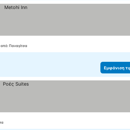
. από: Παναγίτσα
Εμφάνιση τ
σα