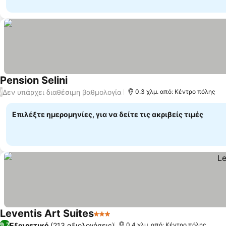
Pension Selini
Εμφάνιση τιμών
Δεν υπάρχει διαθέσιμη βαθμολογία
/
0.3 χλμ. από: Κέντρο πόλης
Επιλέξτε ημερομηνίες, για να δείτε τις ακριβείς τιμές
Leventis Art Suites
3 Αστέρια
Εμφάνιση τιμών
Εξαιρετικό
(213 αξιολογήσεις)
9,7
0.4 χλμ. από: Κέντρο πόλης