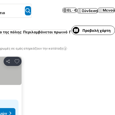
EL · €
Μενού
Σύνδεση
τιο
Προβολή χάρτη
ο της πόλης
Περιλαμβάνεται πρωινό
Πισίνα
Χώρος στάθμευσ
ηρωμές σε εμάς επηρεάζουν την κατάταξη
Προσθήκη στα αγαπημένα
Κοινοποίηση
ιμών