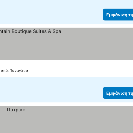
Εμφάνιση τ
ια
φάνιση τιμών
. από: Παναγίτσα
Εμφάνιση τ