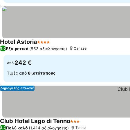
Hotel Astoria
4 Αστέρια
Εξαιρετικό
(853 αξιολογήσεις)
9,0
Canazei
242 €
Από
Τιμές από
8 ιστότοπους
Δημοφιλής επιλογή
Club Hotel Lago di Tenno
3 Αστέρια
Πολύ καλό
(1.414 αξιολογήσεις)
8,2
Tenno