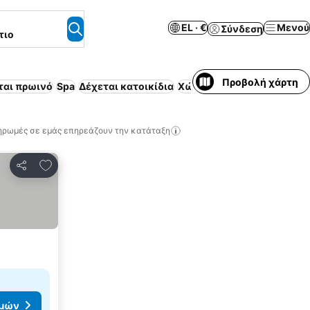
EL · €
Μενού
Σύνδεση
τιο
Προβολή χάρτη
ται πρωινό
Spa
Δέχεται κατοικίδια
Χώρος στάθμευσης
Επιπλ
ηρωμές σε εμάς επηρεάζουν την κατάταξη
Προσθήκη στα αγαπημένα
Κοινοποίηση
ιμών