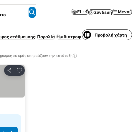
EL · €
Μενού
Σύνδεση
τιο
Προβολή χάρτη
ώρος στάθμευσης
Παραλία
Ημιδιατροφή
Επιπλωμένο διαμέρισ
ηρωμές σε εμάς επηρεάζουν την κατάταξη
Προσθήκη στα αγαπημένα
Κοινοποίηση