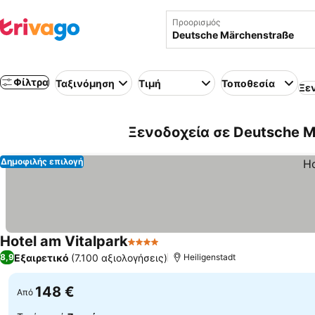
Προορισμός
Φίλτρα
Ταξινόμηση
Τιμή
Τοποθεσία
Ξε
Ξενοδοχεία σε Deutsche M
Δημοφιλής επιλογή
Hotel am Vitalpark
4 Αστέρια
Εξαιρετικό
(7.100 αξιολογήσεις)
8,9
Heiligenstadt
148 €
Από