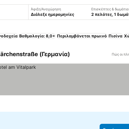
Άφιξη/Αναχώρηση
Επισκέπτες & δωμάτια
Διάλεξε ημερομηνίες
2 πελάτες, 1 δωμά
νοδοχεία
Βαθμολογία: 8,0+
Περιλαμβάνεται πρωινό
Πισίνα
Χ
ärchenstraße (Γερμανία)
Πώς οι πλ