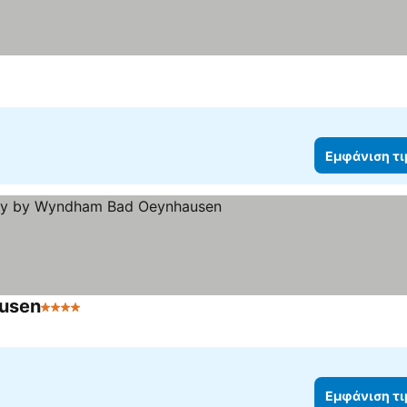
Εμφάνιση τ
usen
4 Αστέρια
Εμφάνιση τ