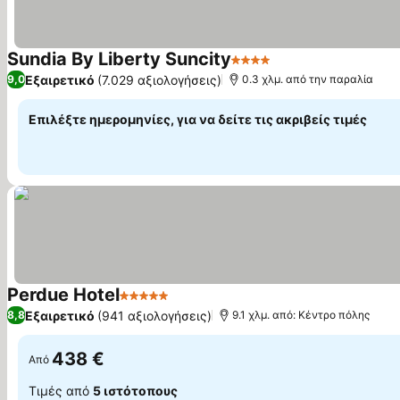
Sundia By Liberty Suncity
4 Αστέρια
Εξαιρετικό
(7.029 αξιολογήσεις)
9,0
0.3 χλμ. από την παραλία
Επιλέξτε ημερομηνίες, για να δείτε τις ακριβείς τιμές
Perdue Hotel
5 Αστέρια
Εξαιρετικό
(941 αξιολογήσεις)
8,8
9.1 χλμ. από: Κέντρο πόλης
438 €
Από
Τιμές από
5 ιστότοπους