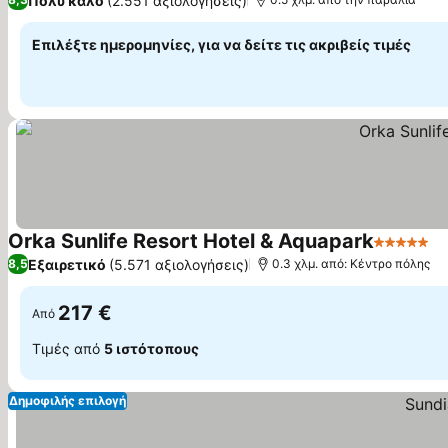
Πολύ καλό
(2.551 αξιολογήσεις)
Επιλέξτε ημερομηνίες, για να δείτε τις ακριβείς τιμές
Orka Sunlife Resort Hotel & Aquapark
5 Αστέρι
Εξαιρετικό
(5.571 αξιολογήσεις)
8,5
0.3 χλμ. από: Κέντρο πόλης
217 €
Από
Τιμές από
5 ιστότοπους
Δημοφιλής επιλογή