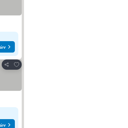
μών
Προσθήκη στα αγαπημένα
Κοινοποίηση
μών