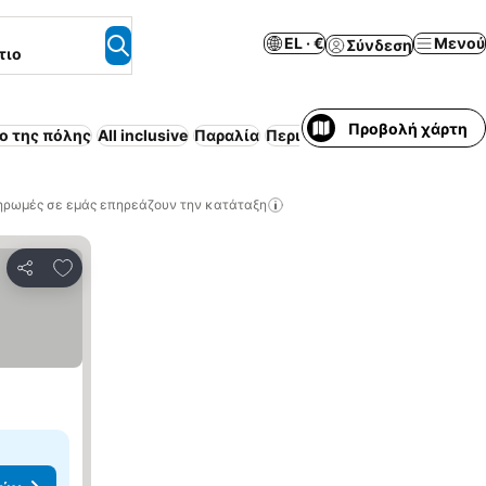
EL · €
Μενού
Σύνδεση
τιο
Προβολή χάρτη
ο της πόλης
All inclusive
Παραλία
Περιλαμβάνεται πρωινό
Πλ
ηρωμές σε εμάς επηρεάζουν την κατάταξη
Προσθήκη στα αγαπημένα
Κοινοποίηση