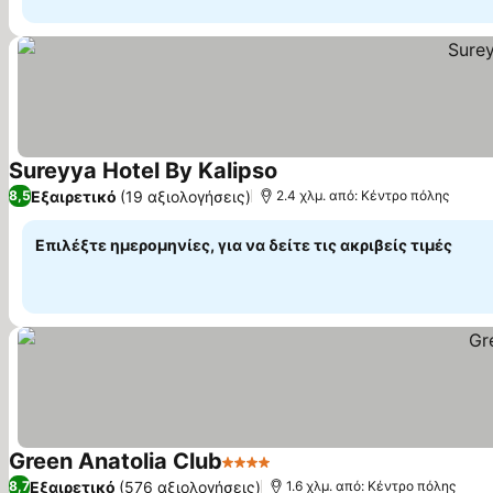
Sureyya Hotel By Kalipso
Εξαιρετικό
(19 αξιολογήσεις)
8,5
2.4 χλμ. από: Κέντρο πόλης
Επιλέξτε ημερομηνίες, για να δείτε τις ακριβείς τιμές
Green Anatolia Club
4 Αστέρια
Εξαιρετικό
(576 αξιολογήσεις)
8,7
1.6 χλμ. από: Κέντρο πόλης