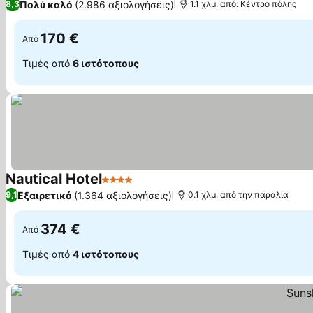
Πολύ καλό
(2.986 αξιολογήσεις)
8,3
1.1 χλμ. από: Κέντρο πόλης
170 €
Από
Τιμές από
6 ιστότοπους
Nautical Hotel
4 Αστέρια
Εξαιρετικό
(1.364 αξιολογήσεις)
9,1
0.1 χλμ. από την παραλία
374 €
Από
Τιμές από
4 ιστότοπους