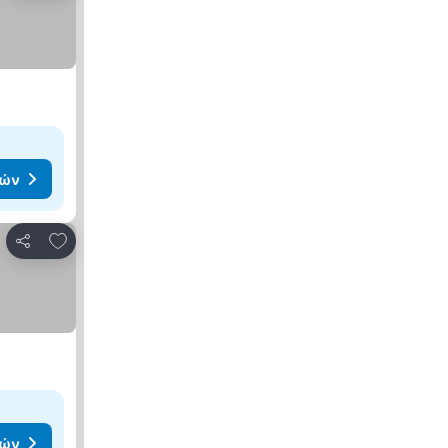
μών
Προσθήκη στα αγαπημένα
Κοινοποίηση
μών