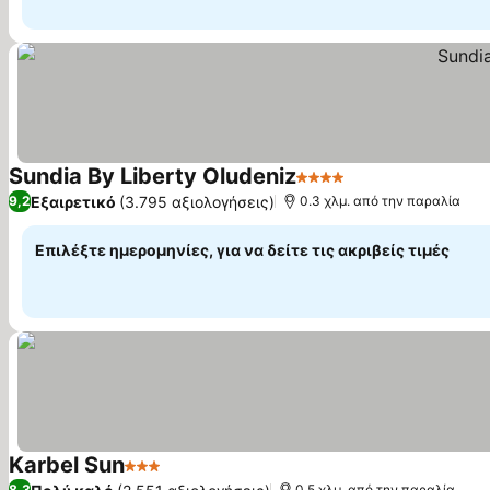
Sundia By Liberty Oludeniz
4 Αστέρια
Εξαιρετικό
(3.795 αξιολογήσεις)
9,2
0.3 χλμ. από την παραλία
Επιλέξτε ημερομηνίες, για να δείτε τις ακριβείς τιμές
Karbel Sun
3 Αστέρια
8,3
0.5 χλμ. από την παραλία