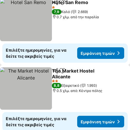
Hotel San Remo
Κοινοποίηση
Προσθήκη στα αγαπημένα
1 Αστέρια
7,9
Καλό
2.669
0.7 χλμ. από την παραλία
Επιλέξτε ημερομηνίες, για να
Εμφάνιση τιμών
δείτε τις ακριβείς τιμές
The Market Hostel
Κοινοποίηση
Προσθήκη στα αγαπημένα
Alicante
2 Αστέρια
8,8
Εξαιρετικό
1.993
0.5 χλμ. από: Κέντρο πόλης
Επιλέξτε ημερομηνίες, για να
Εμφάνιση τιμών
δείτε τις ακριβείς τιμές