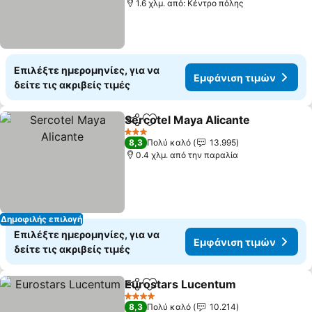
1.6 χλμ. από: Κέντρο πόλης
Επιλέξτε ημερομηνίες, για να
Εμφάνιση τιμών
δείτε τις ακριβείς τιμές
Sercotel Maya Alicante
Κοινοποίηση
Προσθήκη στα αγαπημένα
3 Αστέρια
8,3
Πολύ καλό
13.995
0.4 χλμ. από την παραλία
Δημοφιλής επιλογή
Επιλέξτε ημερομηνίες, για να
Εμφάνιση τιμών
δείτε τις ακριβείς τιμές
Eurostars Lucentum
Κοινοποίηση
Προσθήκη στα αγαπημένα
4 Αστέρια
8,3
Πολύ καλό
10.214