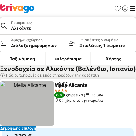
Αγαπημέν
Σύνδε
Με
Προορισμός
Αλικάντε
Άφιξη/Αναχώρηση
Επισκέπτες & δωμάτια
Διάλεξε ημερομηνίες
2 πελάτες, 1 δωμάτιο
Ταξινόμηση
Φιλτράρισμα
Χάρτης
Ξενοδοχεία σε Αλικάντε (Βαλένθια, Ισπανία)
Πώς οι πληρωμές σε εμάς επηρεάζουν την κατάταξη
Melia Alicante
Κοινοποίηση
Προσθήκη στα αγαπημένα
4 Αστέρια
8,5
Εξαιρετικό
23.384
0.1 χλμ. από την παραλία
Δημοφιλής επιλογή