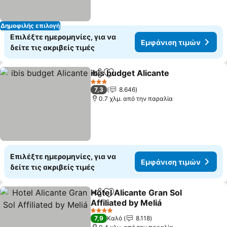
Δημοφιλής επιλογή
Επιλέξτε ημερομηνίες, για να
Εμφάνιση τιμών
δείτε τις ακριβείς τιμές
ibis budget Alicante
Κοινοποίηση
Προσθήκη στα αγαπημένα
3 Αστέρια
7,3
8.646
0.7 χλμ. από την παραλία
Επιλέξτε ημερομηνίες, για να
Εμφάνιση τιμών
δείτε τις ακριβείς τιμές
Hotel Alicante Gran Sol
Κοινοποίηση
Προσθήκη στα αγαπημένα
Affiliated by Meliá
4 Αστέρια
7,9
Καλό
8.118