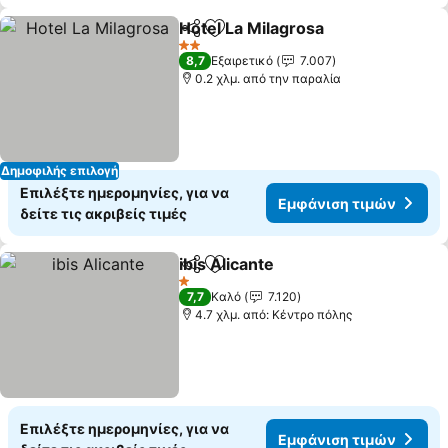
Hotel La Milagrosa
Κοινοποίηση
Προσθήκη στα αγαπημένα
2 Αστέρια
8,7
Εξαιρετικό
7.007
0.2 χλμ. από την παραλία
Δημοφιλής επιλογή
Επιλέξτε ημερομηνίες, για να
Εμφάνιση τιμών
δείτε τις ακριβείς τιμές
ibis Alicante
Κοινοποίηση
Προσθήκη στα αγαπημένα
1 Αστέρια
7,7
Καλό
7.120
4.7 χλμ. από: Κέντρο πόλης
Επιλέξτε ημερομηνίες, για να
Εμφάνιση τιμών