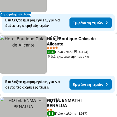
Δημοφιλής επιλογή
Επιλέξτε ημερομηνίες, για να
Εμφάνιση τιμών
δείτε τις ακριβείς τιμές
Hotel Boutique Calas de
Κοινοποίηση
Προσθήκη στα αγαπημένα
Alicante
4 Αστέρια
8,4
Πολύ καλό
4.474
0.3 χλμ. από την παραλία
Επιλέξτε ημερομηνίες, για να
Εμφάνιση τιμών
δείτε τις ακριβείς τιμές
HOTEL ENMATHI
Κοινοποίηση
Προσθήκη στα αγαπημένα
BENALUA
2 Αστέρια
8,3
Πολύ καλό
1.987