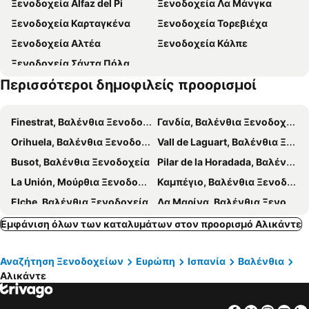
Ξενοδοχεία Alfaz del Pi
Ξενοδοχεία Λα Μάνγκα
Casino Mediterráneo
Θαλάσσιο πάρκο Μουντομάρ
Ξενοδοχεία Καρταγκένα
Ξενοδοχεία Τορεβιέχα
El Palmeral
Παραλία του Σαν Χουάν
Ξενοδοχεία Αλτέα
Ξενοδοχεία Κάλπε
Pla-Hospital
Calas Santa Pola del Este
Ξενοδοχεία Σάντα Πόλα
Bancal de la Arena
El Amerador
Περισσότεροι δημοφιλείς προορισμοί
Poblat Ibèric del Tossal de la Cala
Finestrat, Βαλένθια Ξενοδοχεία
Γανδία, Βαλένθια Ξενοδοχεία
Orihuela, Βαλένθια Ξενοδοχεία
Vall de Laguart, Βαλένθια Ξενοδοχεία
Busot, Βαλένθια Ξενοδοχεία
Pilar de la Horadada, Βαλένθια Ξενοδοχεία
La Unión, Μούρθια Ξενοδοχεία
Καμπέγιο, Βαλένθια Ξενοδοχεία
Elche, Βαλένθια Ξενοδοχεία
Λα Μαρίνα, Βαλένθια Ξενοδοχεία
Γκουαρδαμάρ ντελ Σεγκούρα, Βαλένθια Ξενοδοχεία
San Fulgencio, Βαλένθια Ξενοδοχεία
Εμφάνιση όλων των καταλυμάτων στον προορισμό Αλικάντε
Rojales, Βαλένθια Ξενοδοχεία
Granja de Rocamora, Βαλένθια Ξενοδοχεία
Αναζήτηση Ξενοδοχείων
Ευρώπη
Ισπανία
Βαλένθια
Benimantell, Βαλένθια Ξενοδοχεία
Villena, Βαλένθια Ξενοδοχεία
Αλικάντε
San Pedro del Pinatar, Μούρθια Ξενοδοχεία
Moraira, Βαλένθια Ξενοδοχεία
Oliva, Βαλένθια Ξενοδοχεία
Játiva, Βαλένθια Ξενοδοχεία