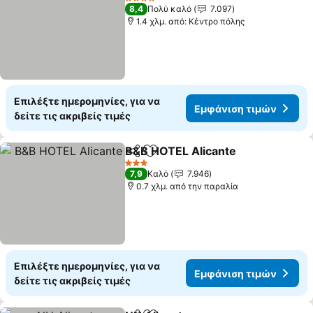
4 Αστέρια
8,4
Πολύ καλό
7.097
1.4 χλμ. από: Κέντρο πόλης
Επιλέξτε ημερομηνίες, για να
Εμφάνιση τιμών
δείτε τις ακριβείς τιμές
B&B HOTEL Alicante
Κοινοποίηση
Προσθήκη στα αγαπημένα
3 Αστέρια
7,9
Καλό
7.946
0.7 χλμ. από την παραλία
Επιλέξτε ημερομηνίες, για να
Εμφάνιση τιμών
δείτε τις ακριβείς τιμές