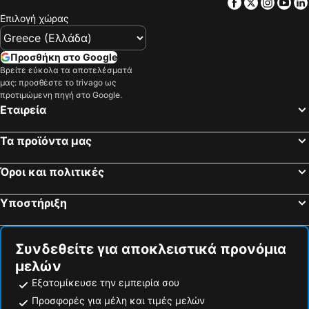
Facebook
Twitter
Insta
Yo
Βαλένθια, Βαλένθια Ξενοδοχεία
Oropesa del Mar, Βαλένθια Ξενοδοχεία
Επιλογή χώρας
Manises, Βαλένθια Ξενοδοχεία
Castellón de la Plana, Βαλένθια Ξενοδοχεία
Κάλπε, Βαλένθια Ξενοδοχεία
Masalfasar, Βαλένθια Ξενοδοχεία
Προσθήκη στο Google
Βρείτε εύκολα τα αποτελέσματά
Ντένια, Βαλένθια Ξενοδοχεία
Sagunto, Βαλένθια Ξενοδοχεία
μας: προσθέστε το trivago ως
Βαρκελώνη, Καταλονία Ξενοδοχεία
Μαδρίτη, Μαδρίτη Ξενοδοχεία
προτιμώμενη πηγή στο Google.
Εταιρεία
Σεβίλλη, Ανδαλουσία Ξενοδοχεία
Πάλμα ντε Μαγιόρκα, Βαλεαρίδες Νήσοι Ξενοδοχεία
Μάλαγα, Ανδαλουσία Ξενοδοχεία
Μπιλμπάο, Χώρα των Βάσκων Ξενοδοχεία
Τα προϊόντα μας
Πλάγια ντε Ινγκλές, Κανάριοι Νήσοι Ξενοδοχεία
Μπενιδόρμ, Βαλένθια Ξενοδοχεία
Όροι και πολιτικές
Υποστήριξη
Συνδεθείτε για αποκλειστικά προνόμια
μελών
Εξατομίκευσε την εμπειρία σου
Προσφορές για μέλη και τιμές μελών