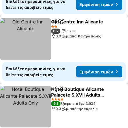
Επιλέξτε ημερομηνίες, για να
Εμφάνιση τιμών
δείτε τις ακριβείς τιμές
Old Centre Inn Alicante
Κοινοποίηση
Προσθήκη στα αγαπημένα
2 Αστέρια
6,7
1.769
0.0 χλμ. από: Κέντρο πόλης
Επιλέξτε ημερομηνίες, για να
Εμφάνιση τιμών
δείτε τις ακριβείς τιμές
Hotel Boutique Alicante
Κοινοποίηση
Προσθήκη στα αγαπημένα
Palacete S.XVII Adults
Only
4 Αστέρια
9,1
Εξαιρετικό
3.934
0.3 χλμ. από την παραλία