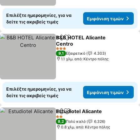
Επιλέξτε ημερομηνίες, για να
Εμφάνιση τιμών
δείτε τις ακριβείς τιμές
B&B HOTEL Alicante
Κοινοποίηση
Προσθήκη στα αγαπημένα
Centro
3 Αστέρια
9,1
Εξαιρετικό
4.303
1.1 χλμ. από: Κέντρο πόλης
Επιλέξτε ημερομηνίες, για να
Εμφάνιση τιμών
δείτε τις ακριβείς τιμές
Estudiotel Alicante
Κοινοποίηση
Προσθήκη στα αγαπημένα
2 Αστέρια
8,2
Πολύ καλό
6.326
0.8 χλμ. από: Κέντρο πόλης