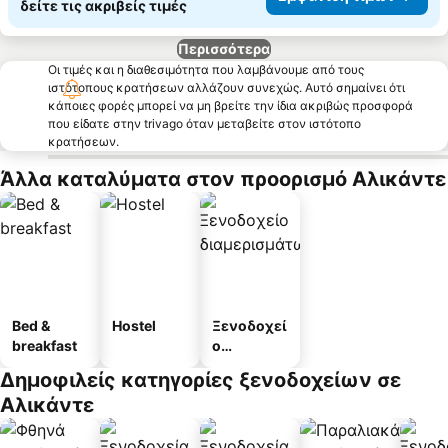
δείτε τις ακριβείς τιμές
Περισσότερα
Οι τιμές και η διαθεσιμότητα που λαμβάνουμε από τους
ιστότοπους κρατήσεων αλλάζουν συνεχώς. Αυτό σημαίνει ότι
κάποιες φορές μπορεί να μη βρείτε την ίδια ακριβώς προσφορά
που είδατε στην trivago όταν μεταβείτε στον ιστότοπο
κρατήσεων.
Άλλα καταλύματα στον προορισμό Αλικάντε
Bed &
Hostel
Ξενοδοχεί
breakfast
ο
διαμερισμ
Δημοφιλείς κατηγορίες ξενοδοχείων σε
άτων
Αλικάντε