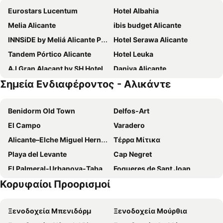
Eurostars Lucentum
Hotel Albahia
Melia Alicante
ibis budget Alicante
INNSiDE by Meliá Alicante Porta Maris
Hotel Serawa Alicante
Tandem Pórtico Alicante
Hotel Leuka
AJ Gran Alacant by SH Hoteles
Daniya Alicante
Σημεία Ενδιαφέροντος - Αλικάντε
B&B HOTEL Alicante Centro
AC Hotel Alicante
Travelodge Alicante Puerto
Sercotel Maya Alicante
Benidorm Old Town
Delfos-Art
Hotel Almirante
Eurostars Centrum Alicante
El Campo
Varadero
Pension La Lambra Azul
Boutique Hotel Sierra de Alicante
Alicante–Elche Miguel Hernández Airport
Τέρρα Μίτικα
Utopía Alicante - Hotel Boutique para adultos
B&B HOTEL Alicante
Playa del Levante
Cap Negret
ibis Alicante
Occidental Alicante
El Palmeral-Urbanova-Tabarca
Fogueres de Sant Joan
Hotel La City Estación
Hotel Rambla Alicante
Κορυφαίοι Προορισμοί
Ayuntamiento de Alicante
Semana Santa alicantina
Hospes Amerigo
Eurostars Mediterranea Plaza
Museo de Arte Contemporáneo
Museo Bellas Artes Gravina
Ξενοδοχεία Μπενιδόρμ
Ξενοδοχεία Μούρθια
Casco Antiguo-Santa Cruz
Explanada de España