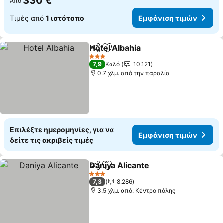
330 €
Από
Τιμές από
1 ιστότοπο
Εμφάνιση τιμών
Hotel Albahia
Κοινοποίηση
Προσθήκη στα αγαπημένα
3 Αστέρια
7,9
Καλό
10.121
0.7 χλμ. από την παραλία
Επιλέξτε ημερομηνίες, για να
Εμφάνιση τιμών
δείτε τις ακριβείς τιμές
Daniya Alicante
Κοινοποίηση
Προσθήκη στα αγαπημένα
3 Αστέρια
7,3
8.286
3.5 χλμ. από: Κέντρο πόλης