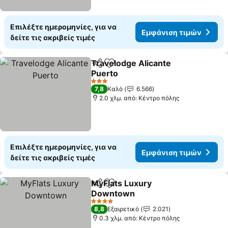
Επιλέξτε ημερομηνίες, για να
Εμφάνιση τιμών
δείτε τις ακριβείς τιμές
Travelodge Alicante
Κοινοποίηση
Προσθήκη στα αγαπημένα
Puerto
3 Αστέρια
7,8
Καλό
6.566
2.0 χλμ. από: Κέντρο πόλης
Επιλέξτε ημερομηνίες, για να
Εμφάνιση τιμών
δείτε τις ακριβείς τιμές
MyFlats Luxury
Κοινοποίηση
Προσθήκη στα αγαπημένα
Downtown
4 Αστέρια
8,8
Εξαιρετικό
2.021
0.3 χλμ. από: Κέντρο πόλης