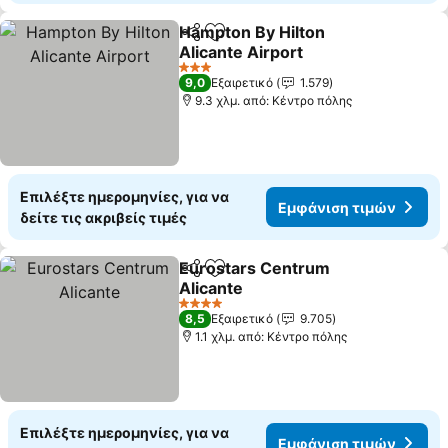
Hampton By Hilton
Κοινοποίηση
Προσθήκη στα αγαπημένα
Alicante Airport
3 Αστέρια
9,0
Εξαιρετικό
1.579
9.3 χλμ. από: Κέντρο πόλης
Επιλέξτε ημερομηνίες, για να
Εμφάνιση τιμών
δείτε τις ακριβείς τιμές
Eurostars Centrum
Κοινοποίηση
Προσθήκη στα αγαπημένα
Alicante
4 Αστέρια
8,5
Εξαιρετικό
9.705
1.1 χλμ. από: Κέντρο πόλης
Επιλέξτε ημερομηνίες, για να
Εμφάνιση τιμών