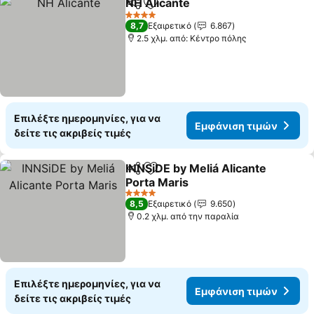
NH Alicante
Κοινοποίηση
Προσθήκη στα αγαπημένα
4 Αστέρια
8,7
Εξαιρετικό
6.867
2.5 χλμ. από: Κέντρο πόλης
Επιλέξτε ημερομηνίες, για να
Εμφάνιση τιμών
δείτε τις ακριβείς τιμές
INNSiDE by Meliá Alicante
Κοινοποίηση
Προσθήκη στα αγαπημένα
Porta Maris
4 Αστέρια
8,5
Εξαιρετικό
9.650
0.2 χλμ. από την παραλία
Επιλέξτε ημερομηνίες, για να
Εμφάνιση τιμών
δείτε τις ακριβείς τιμές