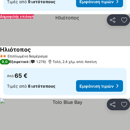
Τιμές από
9 ιστότοπους
Εμφάνιση τιμών
Δημοφιλής επιλογή
Κοινοποί
Πρ
Ηλιότοπος
Εμφάνιση τιμών
Επιπλωμένο διαμέρισμα
2 Αστέρια
9,0
Εξαιρετικό
1.276
Τολό, 2.4 χλμ. από: Ασσίνη
65 €
Από
Τιμές από
8 ιστότοπους
Εμφάνιση τιμών
Κοινοποί
Πρ