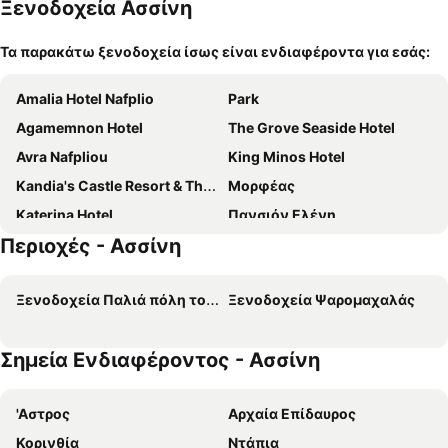
Ξενοδοχεία Ασσίνη
Τα παρακάτω ξενοδοχεία ίσως είναι ενδιαφέροντα για εσάς:
Amalia Hotel Nafplio
Park
Agamemnon Hotel
The Grove Seaside Hotel
Avra Nafpliou
King Minos Hotel
Kandia's Castle Resort & Thalasso
Μορφέας
Katerina Hotel
Πανσιόν Ελένη
Περιοχές - Ασσίνη
Amphitryon Hotel
Acronafplia Pension B&D
Nafplia Hotel
Naus Hotel
Ξενοδοχεία Παλιά πόλη του Ναυπλίου
Ξενοδοχεία Ψαρομαχαλάς
Ο Ξενώνας των Μύλων
Hotel Vasilis
Ιγνατία
Hotel Flisvos Royal
Σημεία Ενδιαφέροντος - Ασσίνη
Rex
Αγρόκτημα Ελιά
Ναυσιμέδων
Επιδαύρια
'Αστρος
Αρχαία Επίδαυρος
Athena hotel
Ilion Hotel
Κορινθία
Ντάπια
Αιών
Θεοξένια