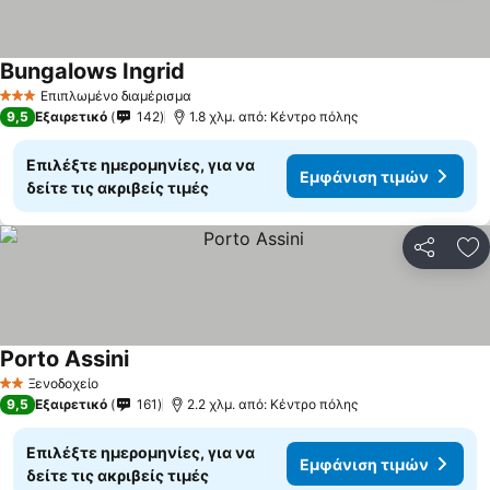
Bungalows Ingrid
Εμφάνιση τιμών
Επιπλωμένο διαμέρισμα
3 Αστέρια
9,5
Εξαιρετικό
142
1.8 χλμ. από: Κέντρο πόλης
Επιλέξτε ημερομηνίες, για να
Εμφάνιση τιμών
δείτε τις ακριβείς τιμές
Κοινοποί
Πρ
Porto Assini
Εμφάνιση τιμών
Ξενοδοχείο
2 Αστέρια
9,5
Εξαιρετικό
161
2.2 χλμ. από: Κέντρο πόλης
Επιλέξτε ημερομηνίες, για να
Εμφάνιση τιμών
δείτε τις ακριβείς τιμές