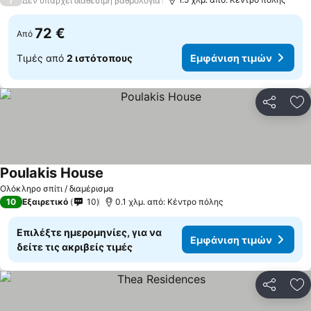
Δεν υπάρχει διαθέσιμη βαθμολογία
72 €
Από
Τιμές από
2 ιστότοπους
Εμφάνιση τιμών
Κοινοποί
Πρ
Poulakis House
Εμφάνιση τιμών
Ολόκληρο σπίτι / διαμέρισμα
10
Εξαιρετικό
10
0.1 χλμ. από: Κέντρο πόλης
Επιλέξτε ημερομηνίες, για να
Εμφάνιση τιμών
δείτε τις ακριβείς τιμές
Κοινοποί
Πρ