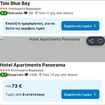
Tolo Blue Bay
Εμφάνιση τιμών
Επιπλωμένο διαμέρισμα
3 Αστέρια
8,2
Πολύ καλό
39
Τολό, 1.1 χλμ. από: Ασσίνη
Επιλέξτε ημερομηνίες, για να
Εμφάνιση τιμών
δείτε τις ακριβείς τιμές
Κοινοποί
Πρ
Hotel Apartments Panorama
Εμφάνιση τιμών
Επιπλωμένο διαμέρισμα
4 Αστέρια
8,7
Εξαιρετικό
1.256
Τολό, 1.9 χλμ. από: Ασσίνη
73 €
Από
Τιμές από
8 ιστότοπους
Εμφάνιση τιμών