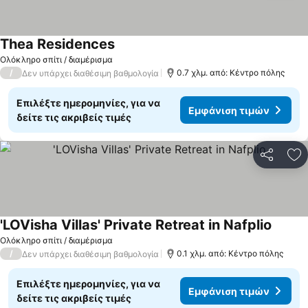
Thea Residences
Εμφάνιση τιμών
Ολόκληρο σπίτι / διαμέρισμα
/
0.7 χλμ. από: Κέντρο πόλης
Δεν υπάρχει διαθέσιμη βαθμολογία
Επιλέξτε ημερομηνίες, για να
Εμφάνιση τιμών
δείτε τις ακριβείς τιμές
Κοινοποί
Πρ
'LOVisha Villas' Private Retreat in Nafplio
Εμφάνι
Ολόκληρο σπίτι / διαμέρισμα
/
0.1 χλμ. από: Κέντρο πόλης
Δεν υπάρχει διαθέσιμη βαθμολογία
Επιλέξτε ημερομηνίες, για να
Εμφάνιση τιμών
δείτε τις ακριβείς τιμές