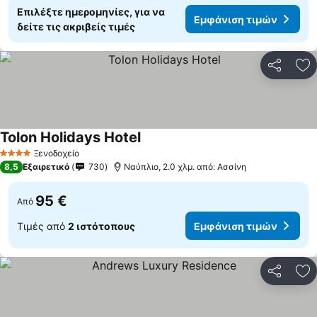
Επιλέξτε ημερομηνίες, για να
Εμφάνιση τιμών
δείτε τις ακριβείς τιμές
Κοινοποί
Πρ
Tolon Holidays Hotel
Εμφάνιση τιμών
Ξενοδοχείο
4 Αστέρια
8,5
Εξαιρετικό
730
Ναύπλιο, 2.0 χλμ. από: Ασσίνη
95 €
Από
Τιμές από
2 ιστότοπους
Εμφάνιση τιμών
Κοινοποί
Πρ