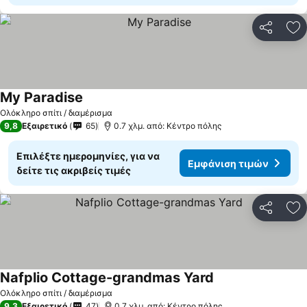
Κοινοποί
Πρ
My Paradise
Εμφάνιση τιμών
Ολόκληρο σπίτι / διαμέρισμα
9,8
Εξαιρετικό
65
0.7 χλμ. από: Κέντρο πόλης
Επιλέξτε ημερομηνίες, για να
Εμφάνιση τιμών
δείτε τις ακριβείς τιμές
Κοινοποί
Πρ
Nafplio Cottage-grandmas Yard
Εμφάνιση τιμών
Ολόκληρο σπίτι / διαμέρισμα
9,3
Εξαιρετικό
47
0.7 χλμ. από: Κέντρο πόλης