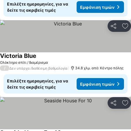
Επιλέξτε ημερομηνίες, για να
Εμφάνιση τιμών
δείτε τις ακριβείς τιμές
Κοινοποί
Πρ
Victoria Blue
Εμφάνιση τιμών
Ολόκληρο σπίτι / διαμέρισμα
/
34.8 χλμ. από: Κέντρο πόλης
Δεν υπάρχει διαθέσιμη βαθμολογία
Επιλέξτε ημερομηνίες, για να
Εμφάνιση τιμών
δείτε τις ακριβείς τιμές
Κοινοποί
Πρ