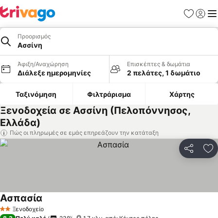
Αγαπημέν
Σύνδε
Με
Προορισμός
Ασσίνη
Άφιξη/Αναχώρηση
Επισκέπτες & δωμάτια
Διάλεξε ημερομηνίες
2 πελάτες, 1 δωμάτιο
Ταξινόμηση
Φιλτράρισμα
Χάρτης
Ξενοδοχεία σε Ασσίνη (Πελοπόννησος,
Ελλάδα)
Πώς οι πληρωμές σε εμάς επηρεάζουν την κατάταξη
Κοινοποί
Πρ
Ασπασία
Εμφάνιση τιμών
Ξενοδοχείο
2 Αστέρια