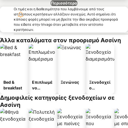
Περισσότερα
Οι τιμές και η διαθεσιμότητα που λαμβάνουμε από τους
ιστότοπους κρατήσεων αλλάζουν συνεχώς. Αυτό σημαίνει ότι
κάποιες φορές μπορεί να μη βρείτε την ίδια ακριβώς προσφορά
που είδατε στην trivago όταν μεταβείτε στον ιστότοπο
κρατήσεων.
Άλλα καταλύματα στον προορισμό Ασσίνη
Bed &
Επιπλωμέ
Ξενώνας
Ξενοδοχεί
breakfast
νο
ο
διαμέρισμ
διαμερισμ
Δημοφιλείς κατηγορίες ξενοδοχείων σε
α
άτων
Ασσίνη