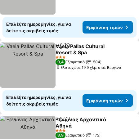
Επιλέξτε ημερομηνίες, για να
Εμφάνιση τιμών
δείτε τις ακριβείς τιμές
Vaela Pallas Cultural
Κοινοποίηση
Προσθήκη στα αγαπημένα
Resort & Spa
3 Αστέρια
9,4
Εξαιρετικό
504
Ελατοχώρι, 19.9 χλμ. από: Βεργίνα
Επιλέξτε ημερομηνίες, για να
Εμφάνιση τιμών
δείτε τις ακριβείς τιμές
Ξενώνας Αρχοντικό
Κοινοποίηση
Προσθήκη στα αγαπημένα
Αθηνά
3 Αστέρια
8,9
Εξαιρετικό
172