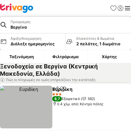
Αγαπημέν
Σύνδε
Με
Προορισμός
Βεργίνα
Άφιξη/Αναχώρηση
Επισκέπτες & δωμάτια
Διάλεξε ημερομηνίες
2 πελάτες, 1 δωμάτιο
Ταξινόμηση
Φιλτράρισμα
Χάρτης
Ξενοδοχεία σε Βεργίνα (Κεντρική
Μακεδονία, Ελλάδα)
Πώς οι πληρωμές σε εμάς επηρεάζουν την κατάταξη
Ευριδίκη
Κοινοποίηση
Προσθήκη στα αγαπημένα
3 Αστέρια
8,7
Εξαιρετικό
582
0.4 χλμ. από: Κέντρο πόλης