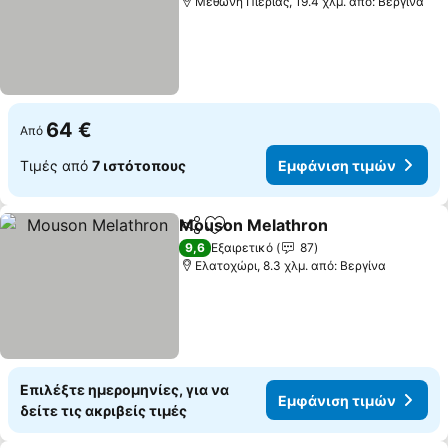
Μεθώνη Πιερίας, 19.4 χλμ. από: Βεργίνα
64 €
Από
Τιμές από
7 ιστότοπους
Εμφάνιση τιμών
Mouson Melathron
Κοινοποίηση
Προσθήκη στα αγαπημένα
9,6
Εξαιρετικό
87
Ελατοχώρι, 8.3 χλμ. από: Βεργίνα
Επιλέξτε ημερομηνίες, για να
Εμφάνιση τιμών
δείτε τις ακριβείς τιμές