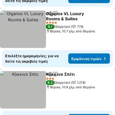
δείτε τις ακριβείς τιμές
Olganos VL Luxury
Κοινοποίηση
Προσθήκη στα αγαπημένα
Rooms & Suites
4 Αστέρια
9,1
Εξαιρετικό
779
Βέροια, 10.7 χλμ. από: Βεργίνα
Επιλέξτε ημερομηνίες, για να
Εμφάνιση τιμών
δείτε τις ακριβείς τιμές
Κόκκινο Σπίτι
Κοινοποίηση
Προσθήκη στα αγαπημένα
3 Αστέρια
9,3
Εξαιρετικό
1.278
Βέροια, 10.8 χλμ. από: Βεργίνα