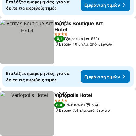
Επιλέξτε ημερομηνίες, για να
Εμφάνιση τιμών
δείτε τις ακριβείς τιμές
Veritas Boutique Art
Κοινοποίηση
Προσθήκη στα αγαπημένα
Hotel
4 Αστέρια
9,1
Εξαιρετικό
563
Βέροια, 10.6 χλμ. από: Βεργίνα
Επιλέξτε ημερομηνίες, για να
Εμφάνιση τιμών
δείτε τις ακριβείς τιμές
Veriopolis Hotel
Κοινοποίηση
Προσθήκη στα αγαπημένα
4 Αστέρια
8,4
Πολύ καλό
534
Βέροια, 7.4 χλμ. από: Βεργίνα