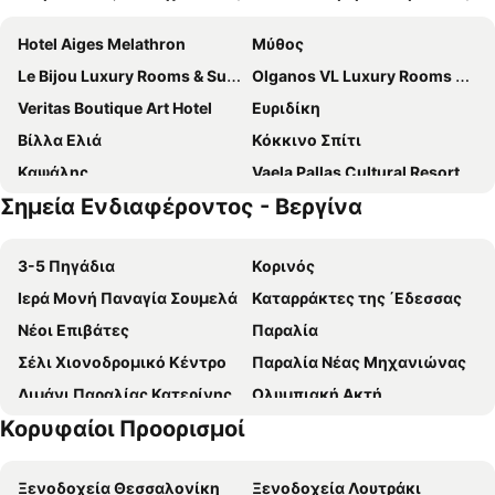
Hotel Aiges Melathron
Μύθος
Le Bijou Luxury Rooms & Suites
Olganos VL Luxury Rooms & Suites
Veritas Boutique Art Hotel
Ευριδίκη
Βίλλα Ελιά
Κόκκινο Σπίτι
Καψάλης
Vaela Pallas Cultural Resort & Spa
Σημεία Ενδιαφέροντος - Βεργίνα
Aigon Hotel
Ξενώνας Ολυμπία
Ξενώνας Αρχοντικό Αθηνά
Veriopolis Hotel
3-5 Πηγάδια
Κορινός
Atrion Highland Hotel
Παραδοσιακός Ξενώνας Πετροπαναγιά
Ιερά Μονή Παναγία Σουμελά
Καταρράκτες της ΄Εδεσσας
Estate Kalaitzis
Αρχοντικό Δήμητρα
Νέοι Επιβάτες
Παραλία
Λοζίτσι
Νικέλλη
Σέλι Χιονοδρομικό Κέντρο
Παραλία Νέας Μηχανιώνας
Λιμάνι Παραλίας Κατερίνης
Ολυμπιακή Ακτή
Κορυφαίοι Προορισμοί
Βουνό Όλυμπος
Παραλία Τούζλα
Παραλία 1
Αγία Τριάδα
Ξενοδοχεία Θεσσαλονίκη
Ξενοδοχεία Λουτράκι
Καλλιθέα
Σίνδος