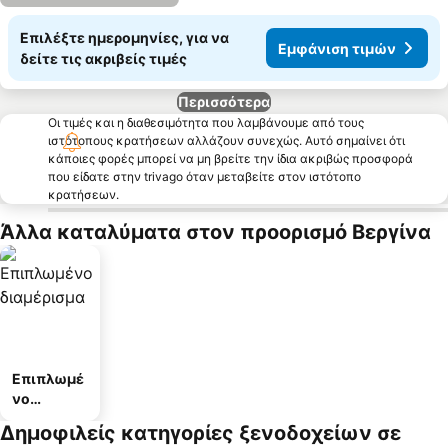
Επιλέξτε ημερομηνίες, για να
Εμφάνιση τιμών
δείτε τις ακριβείς τιμές
Περισσότερα
Οι τιμές και η διαθεσιμότητα που λαμβάνουμε από τους
ιστότοπους κρατήσεων αλλάζουν συνεχώς. Αυτό σημαίνει ότι
κάποιες φορές μπορεί να μη βρείτε την ίδια ακριβώς προσφορά
που είδατε στην trivago όταν μεταβείτε στον ιστότοπο
κρατήσεων.
Άλλα καταλύματα στον προορισμό Βεργίνα
Επιπλωμέ
νο
διαμέρισμ
Δημοφιλείς κατηγορίες ξενοδοχείων σε
α