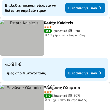
Επιλέξτε ημερομηνίες, για να
Εμφάνιση τιμών
δείτε τις ακριβείς τιμές
Estate Kalaitzis
Κοινοποίηση
Προσθήκη στα αγαπημένα
3 Αστέρια
9,1
Εξαιρετικό
969
2.5 χλμ. από: Κέντρο πόλης
91 €
Από
Τιμές από
4 ιστότοπους
Εμφάνιση τιμών
Ξενώνας Ολυμπία
Κοινοποίηση
Προσθήκη στα αγαπημένα
3 Αστέρια
8,9
Εξαιρετικό
507
0.3 χλμ. από: Κέντρο πόλης