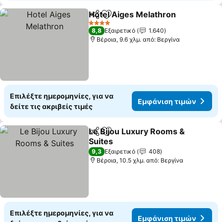
Hotel Aiges Melathron
Κοινοποίηση
Προσθήκη στα αγαπημένα
4 Αστέρια
8,8
Εξαιρετικό
1.640
Βέροια, 9.6 χλμ. από: Βεργίνα
Επιλέξτε ημερομηνίες, για να
Εμφάνιση τιμών
δείτε τις ακριβείς τιμές
Le Bijou Luxury Rooms &
Κοινοποίηση
Προσθήκη στα αγαπημένα
Suites
9,3
Εξαιρετικό
408
Βέροια, 10.5 χλμ. από: Βεργίνα
Επιλέξτε ημερομηνίες, για να
Εμφάνιση τιμών