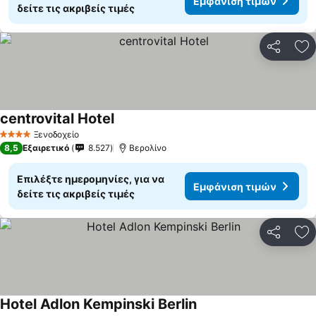
Εμφάνιση τιμών
δείτε τις ακριβείς τιμές
Κοινοποί
Πρ
centrovital Hotel
Εμφάνιση τιμών
Ξενοδοχείο
4 Αστέρια
8,5
Εξαιρετικό
8.527
Βερολίνο
Επιλέξτε ημερομηνίες, για να
Εμφάνιση τιμών
δείτε τις ακριβείς τιμές
Κοινοποί
Πρ
Hotel Adlon Kempinski Berlin
Εμφάνιση τιμών