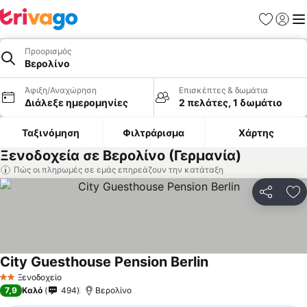
Αγαπημέν
Σύνδε
Με
Προορισμός
Βερολίνο
Άφιξη/Αναχώρηση
Επισκέπτες & δωμάτια
Διάλεξε ημερομηνίες
2 πελάτες, 1 δωμάτιο
Ταξινόμηση
Φιλτράρισμα
Χάρτης
Ξενοδοχεία σε Βερολίνο (Γερμανία)
Πώς οι πληρωμές σε εμάς επηρεάζουν την κατάταξη
Κοινοποί
Πρ
City Guesthouse Pension Berlin
Εμφάνιση τιμών
Ξενοδοχείο
2 Αστέρια
7,9
Καλό
494
Βερολίνο