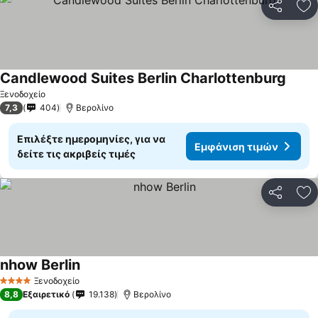
Κοινοποί
Πρ
Candlewood Suites Berlin Charlottenburg
Εμφάν
Ξενοδοχείο
7,3
404
Βερολίνο
Επιλέξτε ημερομηνίες, για να
Εμφάνιση τιμών
δείτε τις ακριβείς τιμές
Κοινοποί
Πρ
nhow Berlin
Εμφάνιση τιμών
Ξενοδοχείο
4 Αστέρια
8,8
Εξαιρετικό
19.138
Βερολίνο