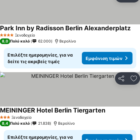
Park Inn by Radisson Berlin Alexanderplatz
Εμφ
Ξενοδοχείο
4 Αστέρια
8,0
Πολύ καλό
62.000
Βερολίνο
Επιλέξτε ημερομηνίες, για να
Εμφάνιση τιμών
δείτε τις ακριβείς τιμές
Κοινοποί
Πρ
MEININGER Hotel Berlin Tiergarten
Εμφάνιση τιμ
Ξενοδοχείο
3 Αστέρια
8,4
Πολύ καλό
21.838
Βερολίνο
Επιλέξτε ημερομηνίες, για να