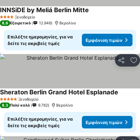
INNSiDE by Meliá Berlin Mitte
Εμφάνιση τιμών
Ξενοδοχείο
4 Αστέρια
8,6
Εξαιρετικό
12.946
Βερολίνο
Επιλέξτε ημερομηνίες, για να
Εμφάνιση τιμών
δείτε τις ακριβείς τιμές
Κοινοποί
Πρ
Sheraton Berlin Grand Hotel Esplanade
Εμφάνιση
Ξενοδοχείο
5 Αστέρια
8,3
Πολύ καλό
9.762
Βερολίνο
Επιλέξτε ημερομηνίες, για να
Εμφάνιση τιμών
δείτε τις ακριβείς τιμές