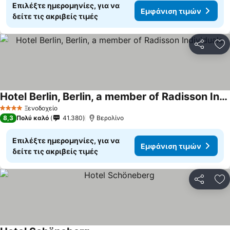
Επιλέξτε ημερομηνίες, για να
Εμφάνιση τιμών
δείτε τις ακριβείς τιμές
Κοινοποί
Πρ
Hotel Berlin, Berlin, a member of Radisson Individuals
Εμφάνιση τιμών
Ξενοδοχείο
4 Αστέρια
8,3
Πολύ καλό
41.380
Βερολίνο
Επιλέξτε ημερομηνίες, για να
Εμφάνιση τιμών
δείτε τις ακριβείς τιμές
Κοινοποί
Πρ