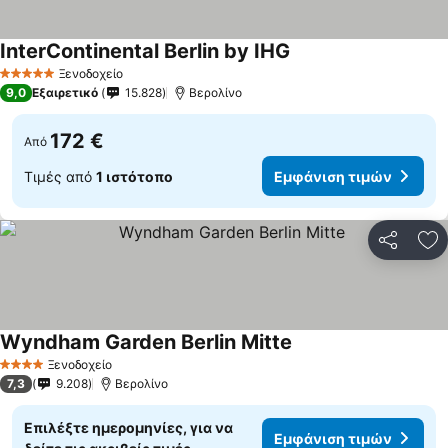
InterContinental Berlin by IHG
Εμφάνιση τιμών
Ξενοδοχείο
5 Αστέρια
9,0
Εξαιρετικό
15.828
Βερολίνο
172 €
Από
Τιμές από
1 ιστότοπο
Εμφάνιση τιμών
Κοινοποί
Πρ
Wyndham Garden Berlin Mitte
Εμφάνιση τιμών
Ξενοδοχείο
4 Αστέρια
7,3
9.208
Βερολίνο
Επιλέξτε ημερομηνίες, για να
Εμφάνιση τιμών