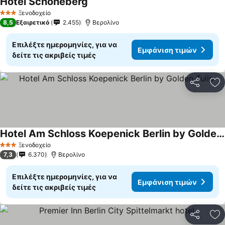
Hotel Schöneberg
Εμφάνιση τιμών
Ξενοδοχείο
3 Αστέρια
8,5
Εξαιρετικό
2.455
Βερολίνο
Επιλέξτε ημερομηνίες, για να
Εμφάνιση τιμών
δείτε τις ακριβείς τιμές
Κοινοποί
Πρ
Hotel Am Schloss Koepenick Berlin by Golden Tulip
Εμφάνιση τιμών
Ξενοδοχείο
3 Αστέρια
7,3
6.370
Βερολίνο
Επιλέξτε ημερομηνίες, για να
Εμφάνιση τιμών
δείτε τις ακριβείς τιμές
Κοινοποί
Πρ