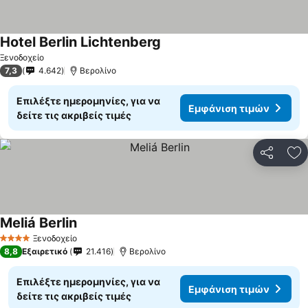
Hotel Berlin Lichtenberg
Εμφάνιση τιμών
Ξενοδοχείο
7,3
4.642
Βερολίνο
Επιλέξτε ημερομηνίες, για να
Εμφάνιση τιμών
δείτε τις ακριβείς τιμές
Κοινοποί
Πρ
Meliá Berlin
Εμφάνιση τιμών
Ξενοδοχείο
4 Αστέρια
8,8
Εξαιρετικό
21.416
Βερολίνο
Επιλέξτε ημερομηνίες, για να
Εμφάνιση τιμών
δείτε τις ακριβείς τιμές