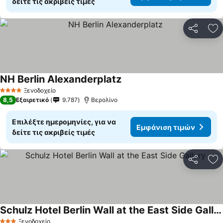
δείτε τις ακριβείς τιμές
Κοινοποί
Πρ
NH Berlin Alexanderplatz
Εμφάνιση τιμών
Ξενοδοχείο
4 Αστέρια
8,5
Εξαιρετικό
9.787
Βερολίνο
Επιλέξτε ημερομηνίες, για να
Εμφάνιση τιμών
δείτε τις ακριβείς τιμές
Κοινοποί
Πρ
Schulz Hotel Berlin Wall at the East Side Gallery
Εμφάνιση τιμών
Ξενοδοχείο