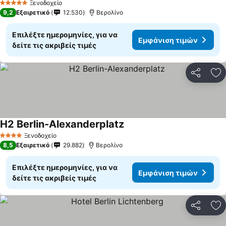
Ξενοδοχείο
5 Αστέρια
9,2
Εξαιρετικό
12.530
Βερολίνο
Επιλέξτε ημερομηνίες, για να
Εμφάνιση τιμών
δείτε τις ακριβείς τιμές
Κοινοποί
Πρ
H2 Berlin-Alexanderplatz
Εμφάνιση τιμών
Ξενοδοχείο
4 Αστέρια
8,5
Εξαιρετικό
29.882
Βερολίνο
Επιλέξτε ημερομηνίες, για να
Εμφάνιση τιμών
δείτε τις ακριβείς τιμές
Κοινοποί
Πρ