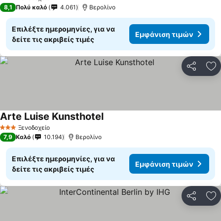
3 Αστέρια
8,1
Πολύ καλό
4.061
Βερολίνο
Επιλέξτε ημερομηνίες, για να
Εμφάνιση τιμών
δείτε τις ακριβείς τιμές
Κοινοποί
Πρ
Arte Luise Kunsthotel
Εμφάνιση τιμών
Ξενοδοχείο
3 Αστέρια
7,9
Καλό
10.194
Βερολίνο
Επιλέξτε ημερομηνίες, για να
Εμφάνιση τιμών
δείτε τις ακριβείς τιμές
Κοινοποί
Πρ