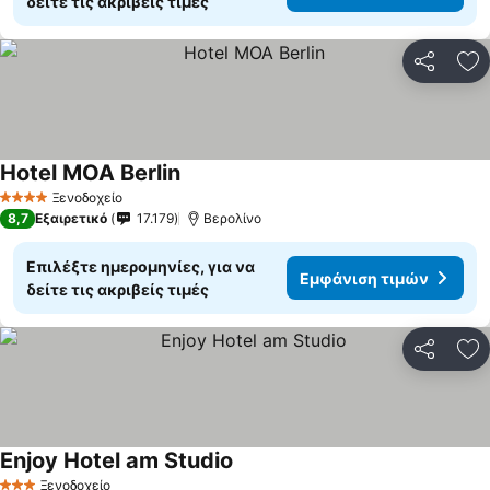
δείτε τις ακριβείς τιμές
Κοινοποί
Πρ
Hotel MOA Berlin
Εμφάνιση τιμών
Ξενοδοχείο
4 Αστέρια
8,7
Εξαιρετικό
17.179
Βερολίνο
Επιλέξτε ημερομηνίες, για να
Εμφάνιση τιμών
δείτε τις ακριβείς τιμές
Κοινοποί
Πρ
Enjoy Hotel am Studio
Εμφάνιση τιμών
Ξενοδοχείο