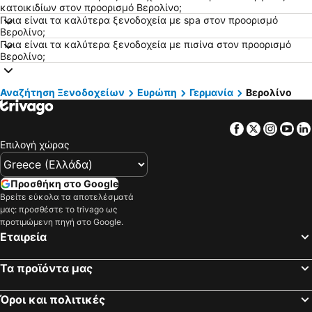
Ξενοδοχεία Στοκχόλμη
Ξενοδοχεία Κρήτη
κατοικιδίων στον προορισμό Βερολίνο;
Ποια είναι τα καλύτερα ξενοδοχεία με spa στον προορισμό
Ξενοδοχεία Πελοπόννησος
Ξενοδοχεία Μύκονος
Βερολίνο;
Ποια είναι τα καλύτερα ξενοδοχεία με πισίνα στον προορισμό
Ξενοδοχεία Αίγινα
Ξενοδοχεία Κεφαλονιά
Βερολίνο;
Ξενοδοχεία Λευκάδα
Ξενοδοχεία Ρόδος
Ξενοδοχεία Σκιάθος
Ξενοδοχεία Τήνος
Αναζήτηση Ξενοδοχείων
Ευρώπη
Γερμανία
Βερολίνο
Ξενοδοχεία Πήλιο
Ξενοδοχεία Σαντορίνη
Ξενοδοχεία Άνδρος
Ξενοδοχεία Νάξος
Facebook
Twitter
Insta
Yo
Επιλογή χώρας
Ξενοδοχεία Πάρος
Ξενοδοχεία Σύρος
Ξενοδοχεία Πόρος
Ξενοδοχεία Σκόπελος
Προσθήκη στο Google
Ξενοδοχεία Αγκίστρι
Ξενοδοχεία Λήμνος
Βρείτε εύκολα τα αποτελέσματά
μας: προσθέστε το trivago ως
προτιμώμενη πηγή στο Google.
Εταιρεία
Τα προϊόντα μας
Όροι και πολιτικές