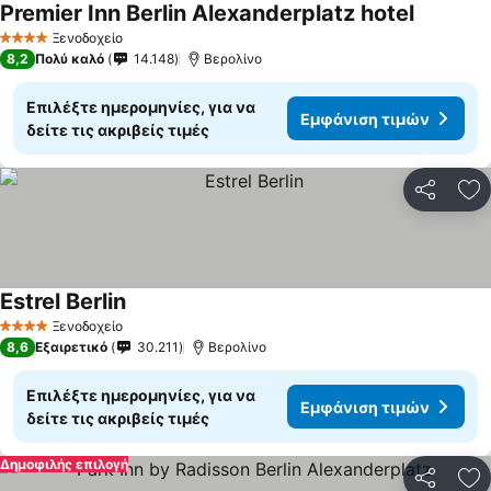
Premier Inn Berlin Alexanderplatz hotel
Εμφάνιση
Ξενοδοχείο
4 Αστέρια
8,2
Πολύ καλό
14.148
Βερολίνο
Επιλέξτε ημερομηνίες, για να
Εμφάνιση τιμών
δείτε τις ακριβείς τιμές
Κοινοποί
Πρ
Estrel Berlin
Εμφάνιση τιμών
Ξενοδοχείο
4 Αστέρια
8,6
Εξαιρετικό
30.211
Βερολίνο
Επιλέξτε ημερομηνίες, για να
Εμφάνιση τιμών
δείτε τις ακριβείς τιμές
Δημοφιλής επιλογή
Κοινοποί
Πρ