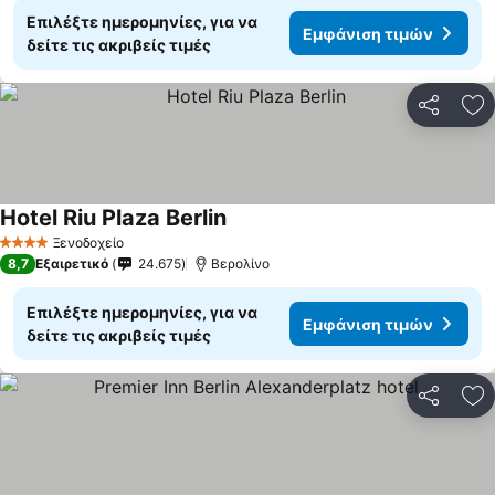
Επιλέξτε ημερομηνίες, για να
Εμφάνιση τιμών
δείτε τις ακριβείς τιμές
Κοινοποί
Πρ
Hotel Riu Plaza Berlin
Εμφάνιση τιμών
Ξενοδοχείο
4 Αστέρια
8,7
Εξαιρετικό
24.675
Βερολίνο
Επιλέξτε ημερομηνίες, για να
Εμφάνιση τιμών
δείτε τις ακριβείς τιμές
Κοινοποί
Πρ