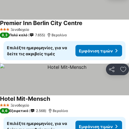
Premier Inn Berlin City Centre
Εμφάνιση τιμών
Ξενοδοχείο
3 Αστέρια
8,3
Πολύ καλό
7.655
Βερολίνο
Επιλέξτε ημερομηνίες, για να
Εμφάνιση τιμών
δείτε τις ακριβείς τιμές
Κοινοποί
Πρ
Hotel Mit-Mensch
Εμφάνιση τιμών
Ξενοδοχείο
3 Αστέρια
8,6
Εξαιρετικό
2.568
Βερολίνο
Επιλέξτε ημερομηνίες, για να
Εμφάνιση τιμών