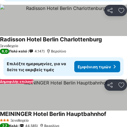
Κοινοποί
Πρ
Radisson Hotel Berlin Charlottenburg
Εμφάνιση τ
Ξενοδοχείο
8,0
Πολύ καλό
4.147
Βερολίνο
Επιλέξτε ημερομηνίες, για να
Εμφάνιση τιμών
δείτε τις ακριβείς τιμές
Δημοφιλής επιλογή
Κοινοποί
Πρ
MEININGER Hotel Berlin Hauptbahnhof
Εμφάνιση
Ξενοδοχείο
3 Αστέρια
7,7
Καλό
44.585
Βερολίνο