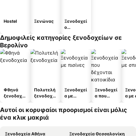
Hostel
Ξενώνας
Ξενοδοχεί
ο
διαμερισμ
Δημοφιλείς κατηγορίες ξενοδοχείων σε
άτων
Βερολίνο
Φθηνά
Πολυτελή
Ξενοδοχεί
Ξενοδοχεί
Ξενο
ξενοδοχεί
ξενοδοχεί
α με
α που
α με
α
α
πισίνες
δέχονται
κατοικίδι
Αυτοί οι κορυφαίοι προορισμοί είναι μόλις
α
ένα κλικ μακριά
Ξενοδοχεία Αθήνα
Ξενοδοχεία Θεσσαλονίκη