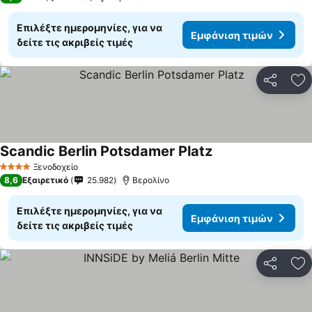
Επιλέξτε ημερομηνίες, για να
Εμφάνιση τιμών
δείτε τις ακριβείς τιμές
Κοινοποί
Πρ
Scandic Berlin Potsdamer Platz
Εμφάνιση τιμών
Ξενοδοχείο
4 Αστέρια
8,6
Εξαιρετικό
25.982
Βερολίνο
Επιλέξτε ημερομηνίες, για να
Εμφάνιση τιμών
δείτε τις ακριβείς τιμές
Κοινοποί
Πρ