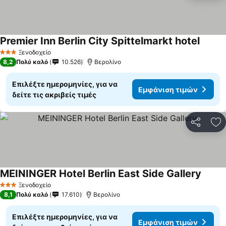
Premier Inn Berlin City Spittelmarkt hotel
Εμφάνι
Ξενοδοχείο
3 Αστέρια
8,2
Πολύ καλό
10.526
Βερολίνο
Επιλέξτε ημερομηνίες, για να
Εμφάνιση τιμών
δείτε τις ακριβείς τιμές
Κοινοποί
Πρ
MEININGER Hotel Berlin East Side Gallery
Εμφάν
Ξενοδοχείο
3 Αστέρια
8,1
Πολύ καλό
17.610
Βερολίνο
Επιλέξτε ημερομηνίες, για να
Εμφάνιση τιμών