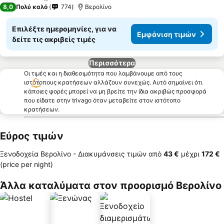
4 Αστέρια
8,0
Πολύ καλό
774
Βερολίνο
Επιλέξτε ημερομηνίες, για να
Εμφάνιση τιμών
δείτε τις ακριβείς τιμές
Περισσότερα
Οι τιμές και η διαθεσιμότητα που λαμβάνουμε από τους
ιστότοπους κρατήσεων αλλάζουν συνεχώς. Αυτό σημαίνει ότι
κάποιες φορές μπορεί να μη βρείτε την ίδια ακριβώς προσφορά
που είδατε στην trivago όταν μεταβείτε στον ιστότοπο
κρατήσεων.
Εύρος τιμών
Ξενοδοχεία Βερολίνο -
Διακυμάνσεις τιμών
από
‎43 €
μέχρι
‎172 €
(price per night)
Άλλα καταλύματα στον προορισμό Βερολίνο