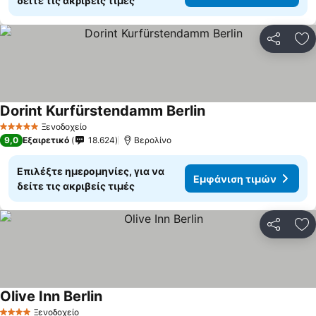
δείτε τις ακριβείς τιμές
Κοινοποί
Πρ
Dorint Kurfürstendamm Berlin
Εμφάνιση τιμών
Ξενοδοχείο
5 Αστέρια
9,0
Εξαιρετικό
18.624
Βερολίνο
Επιλέξτε ημερομηνίες, για να
Εμφάνιση τιμών
δείτε τις ακριβείς τιμές
Κοινοποί
Πρ
Olive Inn Berlin
Εμφάνιση τιμών
Ξενοδοχείο