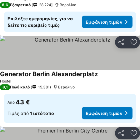
3 Αστέρια
8,6
Εξαιρετικό
28.224
Βερολίνο
Επιλέξτε ημερομηνίες, για να
Εμφάνιση τιμών
δείτε τις ακριβείς τιμές
Κοινοποί
Πρ
Generator Berlin Alexanderplatz
Εμφάνιση τιμών
Hostel
8,1
Πολύ καλό
15.381
Βερολίνο
43 €
Από
Τιμές από
1 ιστότοπο
Εμφάνιση τιμών
Κοινοποί
Πρ