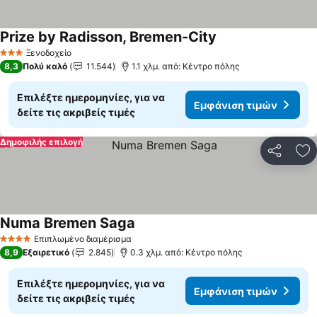
Prize by Radisson, Bremen-City
Εμφάνιση τιμών
Ξενοδοχείο
3 Αστέρια
8,3
Πολύ καλό
11.544
1.1 χλμ. από: Κέντρο πόλης
Επιλέξτε ημερομηνίες, για να
Εμφάνιση τιμών
δείτε τις ακριβείς τιμές
Δημοφιλής επιλογή
Κοινοποί
Πρ
Numa Bremen Saga
Εμφάνιση τιμών
Επιπλωμένο διαμέρισμα
4 Αστέρια
8,9
Εξαιρετικό
2.845
0.3 χλμ. από: Κέντρο πόλης
Επιλέξτε ημερομηνίες, για να
Εμφάνιση τιμών
δείτε τις ακριβείς τιμές