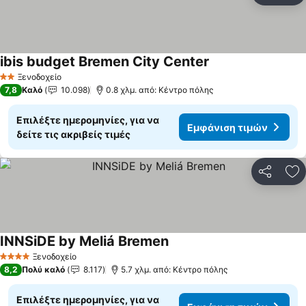
ibis budget Bremen City Center
Εμφάνιση τιμών
Ξενοδοχείο
2 Αστέρια
7,8
Καλό
10.098
0.8 χλμ. από: Κέντρο πόλης
Επιλέξτε ημερομηνίες, για να
Εμφάνιση τιμών
δείτε τις ακριβείς τιμές
Κοινοποί
Πρ
INNSiDE by Meliá Bremen
Εμφάνιση τιμών
Ξενοδοχείο
4 Αστέρια
8,2
Πολύ καλό
8.117
5.7 χλμ. από: Κέντρο πόλης
Επιλέξτε ημερομηνίες, για να