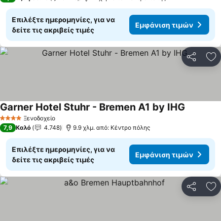
Επιλέξτε ημερομηνίες, για να
Εμφάνιση τιμών
δείτε τις ακριβείς τιμές
Κοινοποί
Πρ
Garner Hotel Stuhr - Bremen A1 by IHG
Εμφάνιση
Ξενοδοχείο
4 Αστέρια
7,9
Καλό
4.748
9.9 χλμ. από: Κέντρο πόλης
Επιλέξτε ημερομηνίες, για να
Εμφάνιση τιμών
δείτε τις ακριβείς τιμές
Κοινοποί
Πρ