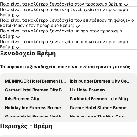
α
Ποια είναι τα καλύτερα ξενοδοχεία στον προορισμό Βρέμη;
Ποια είναι τα καλύτερα πολυτελή ξενοδοχεία στον προορισμό
Βρέμη;
Ποια είναι τα καλύτερα ξενοδοχεία που επιτρέπουν τη φιλοξενία
κατοικιδίων στον προορισμό Βρέμη;
Ποια είναι τα καλύτερα ξενοδοχεία με spa στον προορισμό
Βρέμη;
Ποια είναι τα καλύτερα ξενοδοχεία με πισίνα στον προορισμό
Βρέμη;
Ξενοδοχεία Βρέμη
Τα παρακάτω ξενοδοχεία ίσως είναι ενδιαφέροντα για εσάς:
MEININGER Hotel Bremen Hauptbahnhof
ibis budget Bremen City Center
Garner Hotel Bremen City By Ihg
H+ Hotel Bremen
ibis Bremen City
Parkhotel Bremen – ein Mitglied der Hommage Luxury Hotels Collection
Holiday Inn Express Bremen Airport By Ihg
Garner Hotel Stuhr - Bremen A1 by IHG
Garner Hotel Bremen North by IHG
Holiday Inn - The Niu, Crusoe Bremen Airport By Ihg
Περιοχές - Βρέμη
Moxy Bremen
IntercityHotel Bremen
Maritim Hotel Bremen
INNSiDE by Meliá Bremen