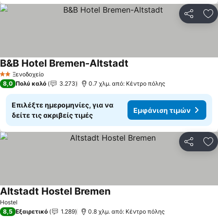
Κοινοποί
Πρ
B&B Hotel Bremen-Altstadt
Εμφάνιση τιμών
Ξενοδοχείο
2 Αστέρια
8,0
Πολύ καλό
3.273
0.7 χλμ. από: Κέντρο πόλης
Επιλέξτε ημερομηνίες, για να
Εμφάνιση τιμών
δείτε τις ακριβείς τιμές
Κοινοποί
Πρ
Altstadt Hostel Bremen
Εμφάνιση τιμών
Hostel
8,5
Εξαιρετικό
1.289
0.8 χλμ. από: Κέντρο πόλης