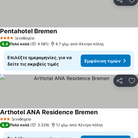
Κοινοποί
Πρ
Pentahotel Bremen
Εμφάνιση τιμών
Ξενοδοχείο
4 Αστέρια
8,4
Πολύ καλό
4.581
4.7 χλμ. από: Κέντρο πόλης
Επιλέξτε ημερομηνίες, για να
Εμφάνιση τιμών
δείτε τις ακριβείς τιμές
Κοινοποί
Πρ
Arthotel ANA Residence Bremen
Εμφάνιση τιμών
Ξενοδοχείο
3 Αστέρια
8,4
Πολύ καλό
3.329
1.1 χλμ. από: Κέντρο πόλης