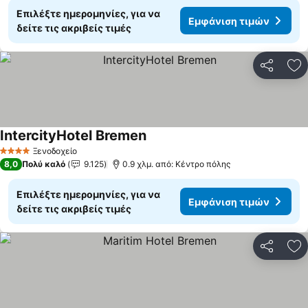
Επιλέξτε ημερομηνίες, για να
Εμφάνιση τιμών
δείτε τις ακριβείς τιμές
Κοινοποί
Πρ
IntercityHotel Bremen
Εμφάνιση τιμών
Ξενοδοχείο
4 Αστέρια
8,0
Πολύ καλό
9.125
0.9 χλμ. από: Κέντρο πόλης
Επιλέξτε ημερομηνίες, για να
Εμφάνιση τιμών
δείτε τις ακριβείς τιμές
Κοινοποί
Πρ