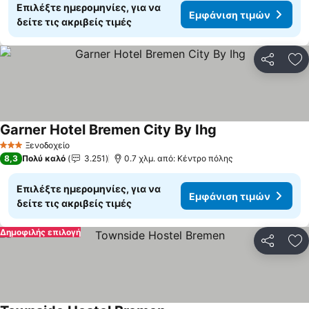
Επιλέξτε ημερομηνίες, για να
Εμφάνιση τιμών
δείτε τις ακριβείς τιμές
Κοινοποί
Πρ
Garner Hotel Bremen City By Ihg
Εμφάνιση τιμών
Ξενοδοχείο
3 Αστέρια
8,3
Πολύ καλό
3.251
0.7 χλμ. από: Κέντρο πόλης
Επιλέξτε ημερομηνίες, για να
Εμφάνιση τιμών
δείτε τις ακριβείς τιμές
Δημοφιλής επιλογή
Κοινοποί
Πρ