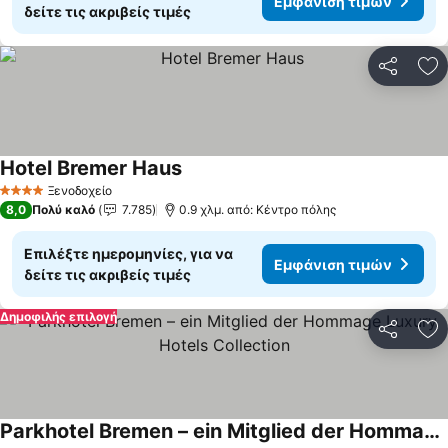
Εμφάνιση τιμών
δείτε τις ακριβείς τιμές
Κοινοποί
Πρ
Hotel Bremer Haus
Εμφάνιση τιμών
Ξενοδοχείο
4 Αστέρια
8,0
Πολύ καλό
7.785
0.9 χλμ. από: Κέντρο πόλης
Επιλέξτε ημερομηνίες, για να
Εμφάνιση τιμών
δείτε τις ακριβείς τιμές
Δημοφιλής επιλογή
Κοινοποί
Πρ
Parkhotel Bremen – ein Mitglied der Hommage Luxury Hotels Collection