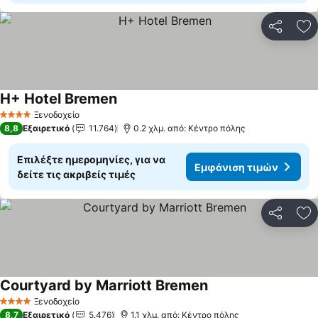
Κοινοποί
Πρ
H+ Hotel Bremen
Εμφάνιση τιμών
Ξενοδοχείο
4 Αστέρια
8,8
Εξαιρετικό
11.764
0.2 χλμ. από: Κέντρο πόλης
Επιλέξτε ημερομηνίες, για να
Εμφάνιση τιμών
δείτε τις ακριβείς τιμές
Κοινοποί
Πρ
Courtyard by Marriott Bremen
Εμφάνιση τιμών
Ξενοδοχείο
4 Αστέρια
8,7
Εξαιρετικό
5.476
1.1 χλμ. από: Κέντρο πόλης