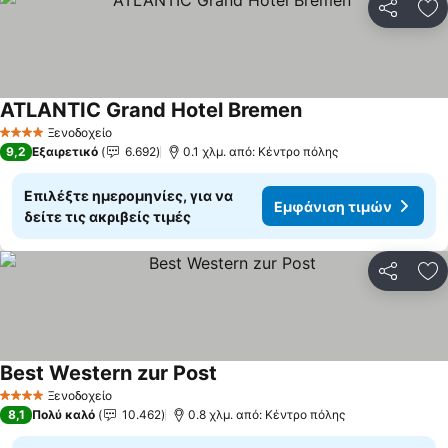
Κοινοποί
Πρ
ATLANTIC Grand Hotel Bremen
Εμφάνιση τιμών
Ξενοδοχείο
4 Αστέρια
9,2
Εξαιρετικό
6.692
0.1 χλμ. από: Κέντρο πόλης
Επιλέξτε ημερομηνίες, για να
Εμφάνιση τιμών
δείτε τις ακριβείς τιμές
Κοινοποί
Πρ
Best Western zur Post
Εμφάνιση τιμών
Ξενοδοχείο
4 Αστέρια
8,1
Πολύ καλό
10.462
0.8 χλμ. από: Κέντρο πόλης