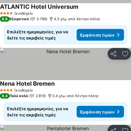
ATLANTIC Hotel Universum
Εμφάνιση τιμών
Ξενοδοχείο
4 Αστέρια
8,6
Εξαιρετικό
3.789
4.3 χλμ. από: Κέντρο πόλης
Επιλέξτε ημερομηνίες, για να
Εμφάνιση τιμών
δείτε τις ακριβείς τιμές
Κοινοποί
Πρ
Nena Hotel Bremen
Εμφάνιση τιμών
Ξενοδοχείο
4 Αστέρια
8,4
Πολύ καλό
2.819
0.4 χλμ. από: Κέντρο πόλης
Επιλέξτε ημερομηνίες, για να
Εμφάνιση τιμών
δείτε τις ακριβείς τιμές