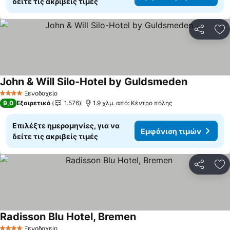
δείτε τις ακριβείς τιμές
Κοινοποί
Πρ
John & Will Silo-Hotel by Guldsmeden
Εμφάνιση 
Ξενοδοχείο
4 Αστέρια
9,0
Εξαιρετικό
1.576
1.9 χλμ. από: Κέντρο πόλης
Επιλέξτε ημερομηνίες, για να
Εμφάνιση τιμών
δείτε τις ακριβείς τιμές
Κοινοποί
Πρ
Radisson Blu Hotel, Bremen
Εμφάνιση τιμών
Ξενοδοχείο