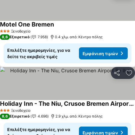
Motel One Bremen
Εμφάνιση τιμών
Ξενοδοχείο
3 Αστέρια
8,6
Εξαιρετικό
7.958
0.4 χλμ. από: Κέντρο πόλης
Επιλέξτε ημερομηνίες, για να
Εμφάνιση τιμών
δείτε τις ακριβείς τιμές
Κοινοποί
Πρ
Holiday Inn - The Niu, Crusoe Bremen Airport By Ihg
Εμφάνιση τιμών
Ξενοδοχείο
3 Αστέρια
8,6
Εξαιρετικό
4.696
2.9 χλμ. από: Κέντρο πόλης
Επιλέξτε ημερομηνίες, για να
Εμφάνιση τιμών