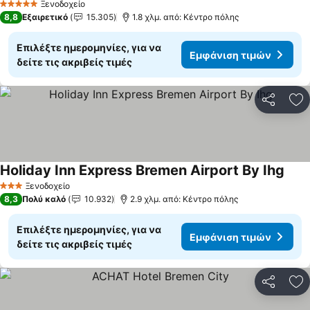
Εμφάνιση τιμών
Ξενοδοχείο
5 Αστέρια
8,8
Εξαιρετικό
15.305
1.8 χλμ. από: Κέντρο πόλης
Επιλέξτε ημερομηνίες, για να
Εμφάνιση τιμών
δείτε τις ακριβείς τιμές
Κοινοποί
Πρ
Holiday Inn Express Bremen Airport By Ihg
Εμφά
Ξενοδοχείο
3 Αστέρια
8,3
Πολύ καλό
10.932
2.9 χλμ. από: Κέντρο πόλης
Επιλέξτε ημερομηνίες, για να
Εμφάνιση τιμών
δείτε τις ακριβείς τιμές
Κοινοποί
Πρ