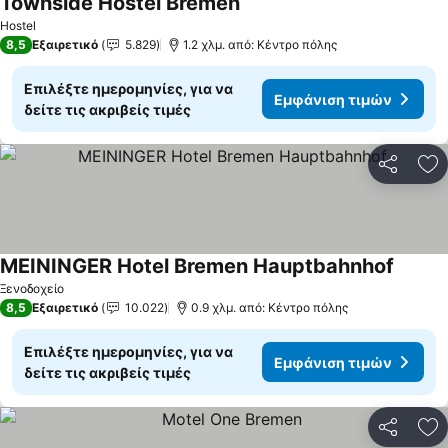
Townside Hostel Bremen
Εμφάνιση τιμών
Hostel
8,5
Εξαιρετικό
5.829
1.2 χλμ. από: Κέντρο πόλης
Επιλέξτε ημερομηνίες, για να
Εμφάνιση τιμών
δείτε τις ακριβείς τιμές
Κοινοποί
Πρ
MEININGER Hotel Bremen Hauptbahnhof
Εμφάνι
Ξενοδοχείο
8,5
Εξαιρετικό
10.022
0.9 χλμ. από: Κέντρο πόλης
Επιλέξτε ημερομηνίες, για να
Εμφάνιση τιμών
δείτε τις ακριβείς τιμές
Κοινοποί
Πρ