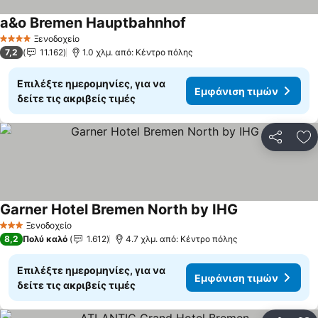
a&o Bremen Hauptbahnhof
Εμφάνιση τιμών
Ξενοδοχείο
4 Αστέρια
7,2
11.162
1.0 χλμ. από: Κέντρο πόλης
Επιλέξτε ημερομηνίες, για να
Εμφάνιση τιμών
δείτε τις ακριβείς τιμές
Κοινοποί
Πρ
Garner Hotel Bremen North by IHG
Εμφάνιση τιμ
Ξενοδοχείο
3 Αστέρια
8,2
Πολύ καλό
1.612
4.7 χλμ. από: Κέντρο πόλης
Επιλέξτε ημερομηνίες, για να
Εμφάνιση τιμών
δείτε τις ακριβείς τιμές