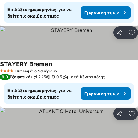
Επιλέξτε ημερομηνίες, για να
Εμφάνιση τιμών
δείτε τις ακριβείς τιμές
Κοινοποί
Πρ
STAYERY Bremen
Εμφάνιση τιμών
Επιπλωμένο διαμέρισμα
4 Αστέρια
9,0
Εξαιρετικό
2.258
0.5 χλμ. από: Κέντρο πόλης
Επιλέξτε ημερομηνίες, για να
Εμφάνιση τιμών
δείτε τις ακριβείς τιμές
Κοινοποί
Πρ