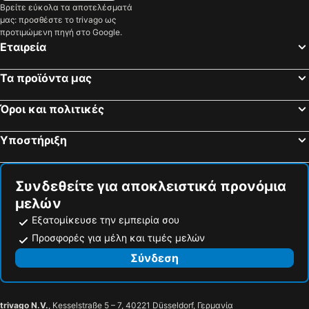
Βρείτε εύκολα τα αποτελέσματά
Seevetal, Κάτω Σαξονία Ξενοδοχεία
Garbsen, Κάτω Σαξονία Ξενοδοχεία
μας: προσθέστε το trivago ως
Μόναχο, Βαυαρία Ξενοδοχεία
Βερολίνο, Βερολίνο Ξενοδοχεία
προτιμώμενη πηγή στο Google.
Εταιρεία
Φρανκφούρτη, Έσση Ξενοδοχεία
Ντύσσελντορφ, Βόρεια Ρηνανία-Βεστφαλία Ξενοδοχεία
Νυρεμβέργη, Βαυαρία Ξενοδοχεία
Κολωνία, Βόρεια Ρηνανία-Βεστφαλία Ξενοδοχεία
Τα προϊόντα μας
Χαϊδελβέργη, Μπάντεν Βίρτεμπεργκ Ξενοδοχεία
Στουτγκάρδη, Μπάντεν Βίρτεμπεργκ Ξενοδοχεία
Όροι και πολιτικές
Υποστήριξη
Συνδεθείτε για αποκλειστικά προνόμια
μελών
Εξατομίκευσε την εμπειρία σου
Προσφορές για μέλη και τιμές μελών
Σύνδεση
trivago N.V.
, Kesselstraße 5 – 7, 40221 Düsseldorf, Γερμανία