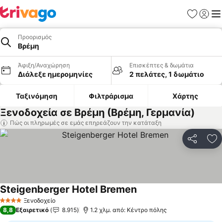
Αγαπημέν
Σύνδε
Με
Προορισμός
Βρέμη
Άφιξη/Αναχώρηση
Επισκέπτες & δωμάτια
Διάλεξε ημερομηνίες
2 πελάτες, 1 δωμάτιο
Ταξινόμηση
Φιλτράρισμα
Χάρτης
Ξενοδοχεία σε Βρέμη (Βρέμη, Γερμανία)
Πώς οι πληρωμές σε εμάς επηρεάζουν την κατάταξη
Κοινοποί
Πρ
Steigenberger Hotel Bremen
Εμφάνιση τιμών
Ξενοδοχείο
4 Αστέρια
8,8
Εξαιρετικό
8.915
1.2 χλμ. από: Κέντρο πόλης