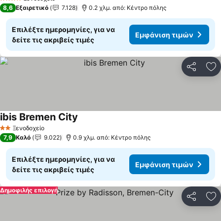
4 Αστέρια
8,6
Εξαιρετικό
7.128
0.2 χλμ. από: Κέντρο πόλης
Επιλέξτε ημερομηνίες, για να
Εμφάνιση τιμών
δείτε τις ακριβείς τιμές
Κοινοποί
Πρ
ibis Bremen City
Εμφάνιση τιμών
Ξενοδοχείο
2 Αστέρια
7,9
Καλό
9.022
0.9 χλμ. από: Κέντρο πόλης
Επιλέξτε ημερομηνίες, για να
Εμφάνιση τιμών
δείτε τις ακριβείς τιμές
Δημοφιλής επιλογή
Κοινοποί
Πρ