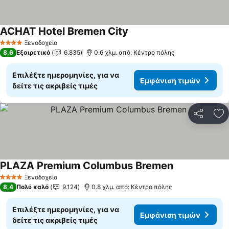
ACHAT Hotel Bremen City
Εμφάνιση τιμών
Ξενοδοχείο
4 Αστέρια
8,6
Εξαιρετικό
6.835
0.6 χλμ. από: Κέντρο πόλης
Επιλέξτε ημερομηνίες, για να
Εμφάνιση τιμών
δείτε τις ακριβείς τιμές
Κοινοποί
Πρ
PLAZA Premium Columbus Bremen
Εμφάνιση τιμ
Ξενοδοχείο
4 Αστέρια
8,4
Πολύ καλό
9.124
0.8 χλμ. από: Κέντρο πόλης
Επιλέξτε ημερομηνίες, για να
Εμφάνιση τιμών
δείτε τις ακριβείς τιμές