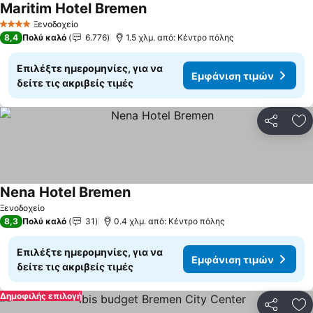
Maritim Hotel Bremen
Εμφάνιση τιμών
Ξενοδοχείο
4 Αστέρια
8,4
Πολύ καλό
6.776
1.5 χλμ. από: Κέντρο πόλης
Επιλέξτε ημερομηνίες, για να
Εμφάνιση τιμών
δείτε τις ακριβείς τιμές
Κοινοποί
Πρ
Nena Hotel Bremen
Εμφάνιση τιμών
Ξενοδοχείο
8,3
Πολύ καλό
31
0.4 χλμ. από: Κέντρο πόλης
Επιλέξτε ημερομηνίες, για να
Εμφάνιση τιμών
δείτε τις ακριβείς τιμές
Δημοφιλής επιλογή
Κοινοποί
Πρ