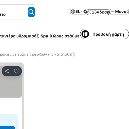
EL · €
Μενού
Σύνδεση
τιο
Προβολή χάρτη
ανιέρα υδρομασάζ
Spa
Χώρος στάθμευσης
Θέρετρο
Δέχεται 
ηρωμές σε εμάς επηρεάζουν την κατάταξη
Προσθήκη στα αγαπημένα
Κοινοποίηση