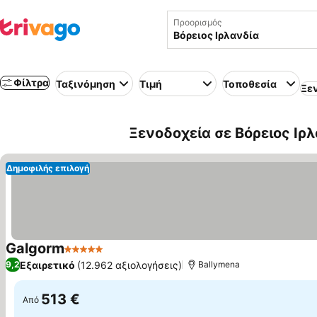
Προορισμός
Φίλτρα
Ταξινόμηση
Τιμή
Τοποθεσία
Ξε
Ξενοδοχεία σε Βόρειος Ιρ
Δημοφιλής επιλογή
Galgorm
5 Αστέρια
Εξαιρετικό
(12.962 αξιολογήσεις)
9,2
Ballymena
513 €
Από