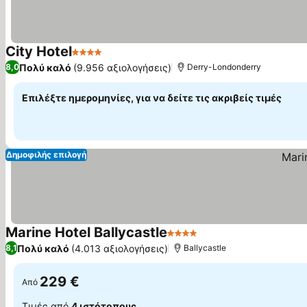
City Hotel
4 Αστέρια
Πολύ καλό
(9.956 αξιολογήσεις)
8,0
Derry-Londonderry
Επιλέξτε ημερομηνίες, για να δείτε τις ακριβείς τιμές
Δημοφιλής επιλογή
Marine Hotel Ballycastle
4 Αστέρια
Πολύ καλό
(4.013 αξιολογήσεις)
8,1
Ballycastle
229 €
Από
Τιμές από
4 ιστότοπους