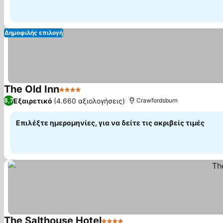
Δημοφιλής επιλογή
The Old Inn
4 Αστέρια
Εξαιρετικό
(4.660 αξιολογήσεις)
8,7
Crawfordsburn
Επιλέξτε ημερομηνίες, για να δείτε τις ακριβείς τιμές
The Salthouse Hotel