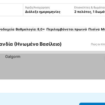
Άφιξη/Αναχώρηση
Επισκέπτες & δωμάτια
Διάλεξε ημερομηνίες
2 πελάτες, 1 δωμά
νοδοχεία
Βαθμολογία: 8,0+
Περιλαμβάνεται πρωινό
Πισίνα
Μπ
λανδία (Ηνωμένο Βασίλειο)
Πώς οι πλ