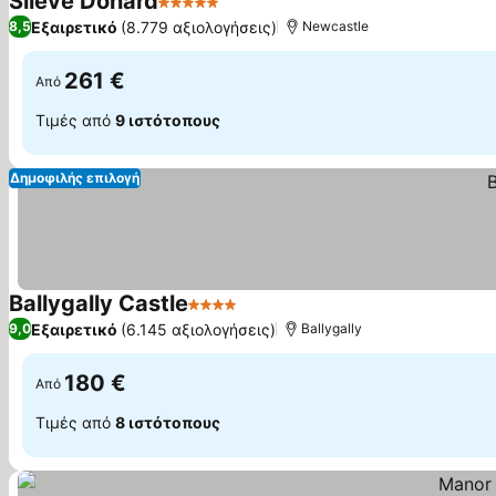
Slieve Donard
5 Αστέρια
Εξαιρετικό
(8.779 αξιολογήσεις)
8,5
Newcastle
261 €
Από
Τιμές από
9 ιστότοπους
Δημοφιλής επιλογή
Ballygally Castle
4 Αστέρια
Εξαιρετικό
(6.145 αξιολογήσεις)
9,0
Ballygally
180 €
Από
Τιμές από
8 ιστότοπους