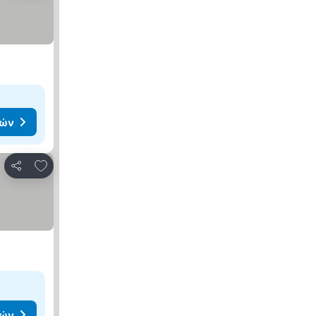
μών
Προσθήκη στα αγαπημένα
Κοινοποίηση
μών