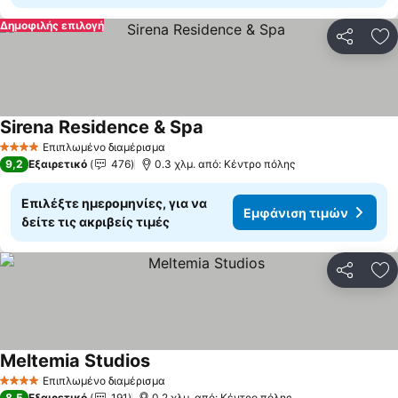
Δημοφιλής επιλογή
Κοινοποί
Πρ
Sirena Residence & Spa
Επιπλωμένο διαμέρισμα
4 Αστέρια
9,2
Εξαιρετικό
476
0.3 χλμ. από: Κέντρο πόλης
Επιλέξτε ημερομηνίες, για να
Εμφάνιση τιμών
δείτε τις ακριβείς τιμές
Κοινοποί
Πρ
Meltemia Studios
Επιπλωμένο διαμέρισμα
4 Αστέρια
8,5
Εξαιρετικό
191
0.2 χλμ. από: Κέντρο πόλης