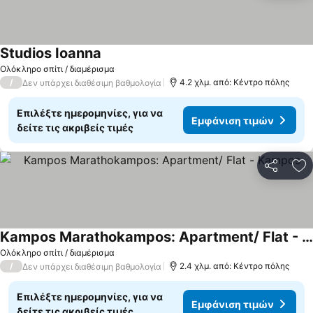
Studios Ioanna
Ολόκληρο σπίτι / διαμέρισμα
/
4.2 χλμ. από: Κέντρο πόλης
Δεν υπάρχει διαθέσιμη βαθμολογία
Επιλέξτε ημερομηνίες, για να
Εμφάνιση τιμών
δείτε τις ακριβείς τιμές
Κοινοποί
Πρ
Kampos Marathokampos: Apartment/ Flat - Kampos
Ολόκληρο σπίτι / διαμέρισμα
/
2.4 χλμ. από: Κέντρο πόλης
Δεν υπάρχει διαθέσιμη βαθμολογία
Επιλέξτε ημερομηνίες, για να
Εμφάνιση τιμών
δείτε τις ακριβείς τιμές