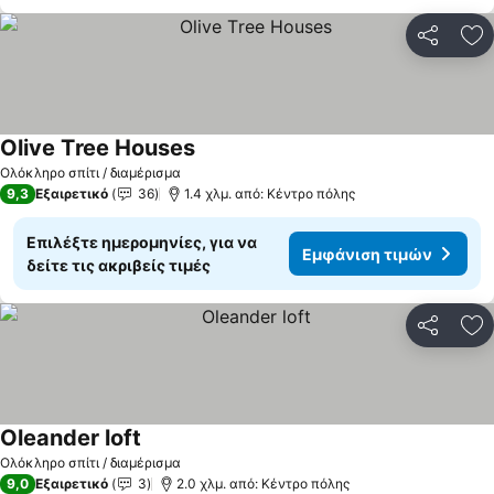
Κοινοποί
Πρ
Olive Τree Ηouses
Ολόκληρο σπίτι / διαμέρισμα
9,3
Εξαιρετικό
36
1.4 χλμ. από: Κέντρο πόλης
Επιλέξτε ημερομηνίες, για να
Εμφάνιση τιμών
δείτε τις ακριβείς τιμές
Κοινοποί
Πρ
Oleander loft
Ολόκληρο σπίτι / διαμέρισμα
9,0
Εξαιρετικό
3
2.0 χλμ. από: Κέντρο πόλης