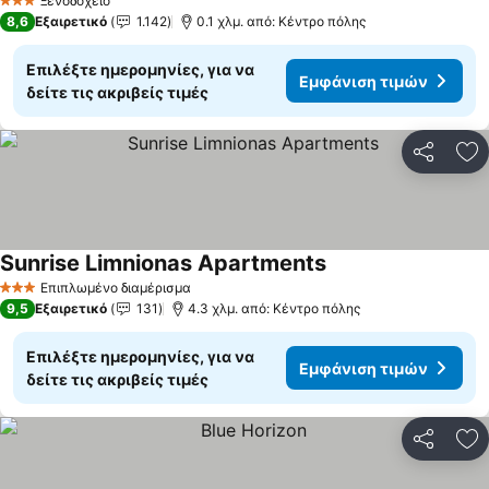
Ξενοδοχείο
3 Αστέρια
8,6
Εξαιρετικό
1.142
0.1 χλμ. από: Κέντρο πόλης
Επιλέξτε ημερομηνίες, για να
Εμφάνιση τιμών
δείτε τις ακριβείς τιμές
Κοινοποί
Πρ
Sunrise Limnionas Apartments
Επιπλωμένο διαμέρισμα
3 Αστέρια
9,5
Εξαιρετικό
131
4.3 χλμ. από: Κέντρο πόλης
Επιλέξτε ημερομηνίες, για να
Εμφάνιση τιμών
δείτε τις ακριβείς τιμές
Κοινοποί
Πρ