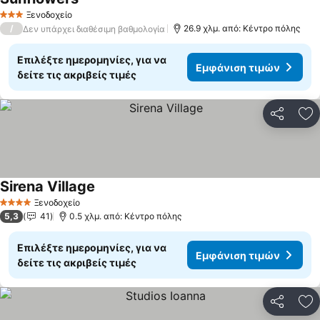
Ξενοδοχείο
3 Αστέρια
/
26.9 χλμ. από: Κέντρο πόλης
Δεν υπάρχει διαθέσιμη βαθμολογία
Επιλέξτε ημερομηνίες, για να
Εμφάνιση τιμών
δείτε τις ακριβείς τιμές
Κοινοποί
Πρ
Sirena Village
Ξενοδοχείο
4 Αστέρια
5,3
41
0.5 χλμ. από: Κέντρο πόλης
Επιλέξτε ημερομηνίες, για να
Εμφάνιση τιμών
δείτε τις ακριβείς τιμές
Κοινοποί
Πρ