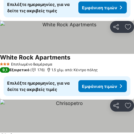
Επιλέξτε ημερομηνίες, για να
Εμφάνιση τιμών
δείτε τις ακριβείς τιμές
Κοινοποί
Πρ
White Rock Apartments
Επιπλωμένο διαμέρισμα
3 Αστέρια
9,1
Εξαιρετικό
176
1.5 χλμ. από: Κέντρο πόλης
Επιλέξτε ημερομηνίες, για να
Εμφάνιση τιμών
δείτε τις ακριβείς τιμές
Κοινοποί
Πρ