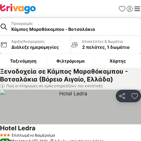
Αγαπημέν
Σύνδε
Με
Προορισμός
Κάμπος Μαραθόκαμπου - Βοτσαλάκια
Άφιξη/Αναχώρηση
Επισκέπτες & δωμάτια
Διάλεξε ημερομηνίες
2 πελάτες, 1 δωμάτιο
Ταξινόμηση
Φιλτράρισμα
Χάρτης
Ξενοδοχεία σε Κάμπος Μαραθόκαμπου -
Βοτσαλάκια (Βόρειο Αιγαίο, Ελλάδα)
Πώς οι πληρωμές σε εμάς επηρεάζουν την κατάταξη
Κοινοποί
Πρ
Hotel Ledra
Επιπλωμένο διαμέρισμα
3 Αστέρια