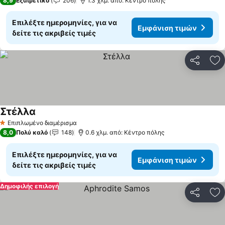
8,9
Εξαιρετικό
206
1.3 χλμ. από: Κέντρο πόλης
Επιλέξτε ημερομηνίες, για να
Εμφάνιση τιμών
δείτε τις ακριβείς τιμές
Κοινοποί
Πρ
Στέλλα
Επιπλωμένο διαμέρισμα
1 Αστέρια
8,0
Πολύ καλό
148
0.6 χλμ. από: Κέντρο πόλης
Επιλέξτε ημερομηνίες, για να
Εμφάνιση τιμών
δείτε τις ακριβείς τιμές
Δημοφιλής επιλογή
Κοινοποί
Πρ