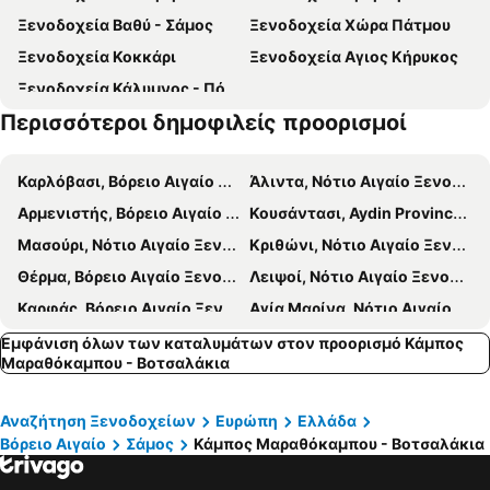
Marina Apartments
Kalidon Panorama Hotel
Ξενοδοχεία Βαθύ - Σάμος
Ξενοδοχεία Χώρα Πάτμου
Πεύκος
Χρυσομηλιά
House
Blue Horizon
Ξενοδοχεία Κοκκάρι
Ξενοδοχεία Αγιος Κήρυκος
Καλαδάκια
Βοτσαλάκια
Αμφίλισσος
Stella Bay
Ξενοδοχεία Κάλυμνος - Πόθια
Λιμνιώνας
Πεύκος
Dina Pension
Kalidon
Περισσότεροι δημοφιλείς προορισμοί
Παραδοσιακός Οικισμός Λέκκα
Άγιοι Θεόδωροι
Thendraki Rooms
Βίλλα Κοκκώνη
Παραδοσιακός Οικισμός Παλαιού Καρλοβασίου
Κασίδι
Καρλόβασι, Βόρειο Αιγαίο Ξενοδοχεία
Άλιντα, Νότιο Αιγαίο Ξενοδοχεία
Άγιος Παντελεήμονας
Λεμονάκια
Αρμενιστής, Βόρειο Αιγαίο Ξενοδοχεία
Κουσάντασι, Aydin Province Ξενοδοχεία
Ποτάμι
Μασούρι, Νότιο Αιγαίο Ξενοδοχεία
Κριθώνι, Νότιο Αιγαίο Ξενοδοχεία
Θέρμα, Βόρειο Αιγαίο Ξενοδοχεία
Λειψοί, Νότιο Αιγαίο Ξενοδοχεία
Καρφάς, Βόρειο Αιγαίο Ξενοδοχεία
Αγία Μαρίνα, Νότιο Αιγαίο Ξενοδοχεία
Γροίκος, Νότιο Αιγαίο Ξενοδοχεία
Εύδηλος, Βόρειο Αιγαίο Ξενοδοχεία
Εμφάνιση όλων των καταλυμάτων στον προορισμό Κάμπος
Μαραθόκαμπου - Βοτσαλάκια
Φούρνοι, Βόρειο Αιγαίο Ξενοδοχεία
Κάμπος, Βόρειο Αιγαίο Ξενοδοχεία
Ηραίον, Βόρειο Αιγαίο Ξενοδοχεία
Γιαλισκάρι, Βόρειο Αιγαίο Ξενοδοχεία
Αναζήτηση Ξενοδοχείων
Ευρώπη
Ελλάδα
Bροντάδος, Βόρειο Αιγαίο Ξενοδοχεία
Αγία Φωτεινή, Βόρειο Αιγαίο Ξενοδοχεία
Βόρειο Αιγαίο
Σάμος
Κάμπος Μαραθόκαμπου - Βοτσαλάκια
Μυρτιές, Νότιο Αιγαίο Ξενοδοχεία
Καλάμι, Βόρειο Αιγαίο Ξενοδοχεία