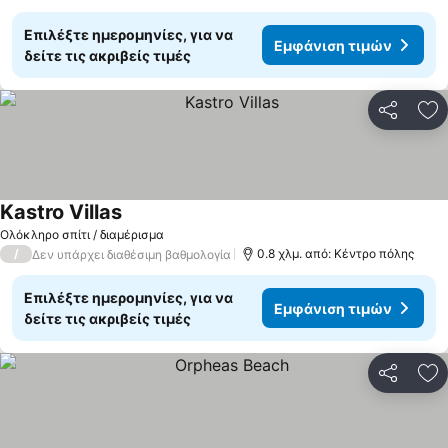
Επιλέξτε ημερομηνίες, για να
Εμφάνιση τιμών
δείτε τις ακριβείς τιμές
Κοινοποί
Πρ
Kastro Villas
Ολόκληρο σπίτι / διαμέρισμα
/
0.8 χλμ. από: Κέντρο πόλης
Δεν υπάρχει διαθέσιμη βαθμολογία
Επιλέξτε ημερομηνίες, για να
Εμφάνιση τιμών
δείτε τις ακριβείς τιμές
Κοινοποί
Πρ