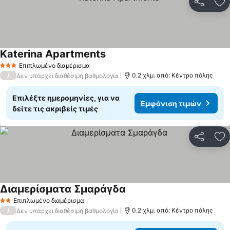
Κοινοποί
Πρ
Katerina Apartments
Επιπλωμένο διαμέρισμα
3 Αστέρια
/
0.2 χλμ. από: Κέντρο πόλης
Δεν υπάρχει διαθέσιμη βαθμολογία
Επιλέξτε ημερομηνίες, για να
Εμφάνιση τιμών
δείτε τις ακριβείς τιμές
Κοινοποί
Πρ
Διαμερίσματα Σμαράγδα
Επιπλωμένο διαμέρισμα
2 Αστέρια
/
0.2 χλμ. από: Κέντρο πόλης
Δεν υπάρχει διαθέσιμη βαθμολογία