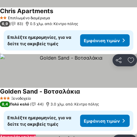
Chris Apartments
Επιπλωμένο διαμέρισμα
2 Αστέρια
6,9
83
0.5 χλμ. από: Κέντρο πόλης
Επιλέξτε ημερομηνίες, για να
Εμφάνιση τιμών
δείτε τις ακριβείς τιμές
Κοινοποί
Πρ
Golden Sand - Βοτσαλάκια
Ξενοδοχείο
3 Αστέρια
8,4
Πολύ καλό
44
3.0 χλμ. από: Κέντρο πόλης
Επιλέξτε ημερομηνίες, για να
Εμφάνιση τιμών
δείτε τις ακριβείς τιμές
Δημοφιλής επιλογή