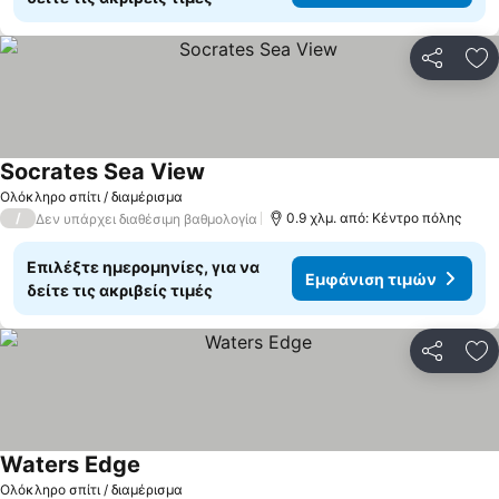
Κοινοποί
Πρ
Socrates Sea View
Ολόκληρο σπίτι / διαμέρισμα
/
0.9 χλμ. από: Κέντρο πόλης
Δεν υπάρχει διαθέσιμη βαθμολογία
Επιλέξτε ημερομηνίες, για να
Εμφάνιση τιμών
δείτε τις ακριβείς τιμές
Κοινοποί
Πρ
Waters Edge
Ολόκληρο σπίτι / διαμέρισμα