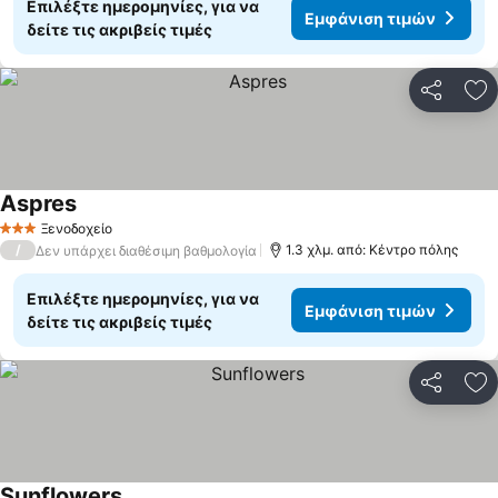
Επιλέξτε ημερομηνίες, για να
Εμφάνιση τιμών
δείτε τις ακριβείς τιμές
Κοινοποί
Πρ
Aspres
Ξενοδοχείο
3 Αστέρια
/
1.3 χλμ. από: Κέντρο πόλης
Δεν υπάρχει διαθέσιμη βαθμολογία
Επιλέξτε ημερομηνίες, για να
Εμφάνιση τιμών
δείτε τις ακριβείς τιμές
Κοινοποί
Πρ
Sunflowers