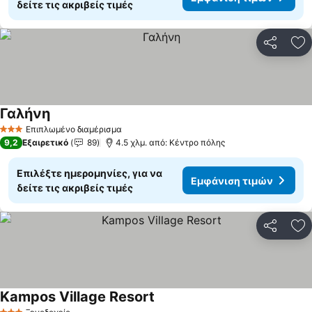
δείτε τις ακριβείς τιμές
Κοινοποί
Πρ
Γαλήνη
Επιπλωμένο διαμέρισμα
3 Αστέρια
9,2
Εξαιρετικό
89
4.5 χλμ. από: Κέντρο πόλης
Επιλέξτε ημερομηνίες, για να
Εμφάνιση τιμών
δείτε τις ακριβείς τιμές
Κοινοποί
Πρ
Kampos Village Resort