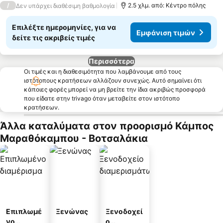
/
2.5 χλμ. από: Κέντρο πόλης
Δεν υπάρχει διαθέσιμη βαθμολογία
Επιλέξτε ημερομηνίες, για να
Εμφάνιση τιμών
δείτε τις ακριβείς τιμές
Περισσότερα
Οι τιμές και η διαθεσιμότητα που λαμβάνουμε από τους
ιστότοπους κρατήσεων αλλάζουν συνεχώς. Αυτό σημαίνει ότι
κάποιες φορές μπορεί να μη βρείτε την ίδια ακριβώς προσφορά
που είδατε στην trivago όταν μεταβείτε στον ιστότοπο
κρατήσεων.
Άλλα καταλύματα στον προορισμό Κάμπος
Μαραθόκαμπου - Βοτσαλάκια
Επιπλωμέ
Ξενώνας
Ξενοδοχεί
νο
ο