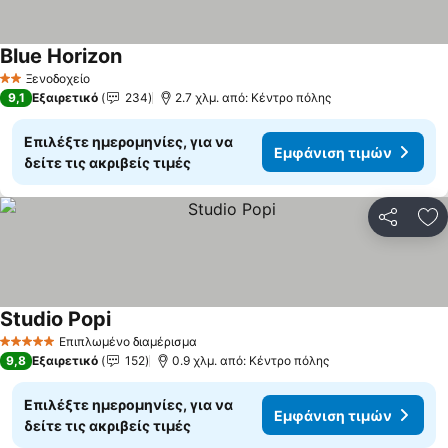
Blue Horizon
Ξενοδοχείο
2 Αστέρια
9,1
Εξαιρετικό
234
2.7 χλμ. από: Κέντρο πόλης
Επιλέξτε ημερομηνίες, για να
Εμφάνιση τιμών
δείτε τις ακριβείς τιμές
Κοινοποί
Πρ
Studio Popi
Επιπλωμένο διαμέρισμα
5 Αστέρια
9,8
Εξαιρετικό
152
0.9 χλμ. από: Κέντρο πόλης
Επιλέξτε ημερομηνίες, για να
Εμφάνιση τιμών
δείτε τις ακριβείς τιμές