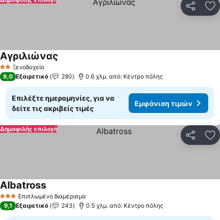
Κοινοποί
Πρ
Αγριλιώνας
Ξενοδοχείο
2 Αστέρια
9,0
Εξαιρετικό
280
0.6 χλμ. από: Κέντρο πόλης
Επιλέξτε ημερομηνίες, για να
Εμφάνιση τιμών
δείτε τις ακριβείς τιμές
Δημοφιλής επιλογή
Κοινοποί
Πρ
Albatross
Επιπλωμένο διαμέρισμα
3 Αστέρια
9,1
Εξαιρετικό
243
0.5 χλμ. από: Κέντρο πόλης