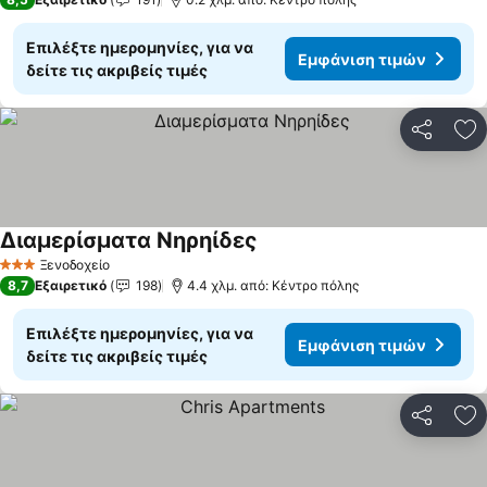
Επιλέξτε ημερομηνίες, για να
Εμφάνιση τιμών
δείτε τις ακριβείς τιμές
Κοινοποί
Πρ
Διαμερίσματα Νηρηίδες
Ξενοδοχείο
3 Αστέρια
8,7
Εξαιρετικό
198
4.4 χλμ. από: Κέντρο πόλης
Επιλέξτε ημερομηνίες, για να
Εμφάνιση τιμών
δείτε τις ακριβείς τιμές
Κοινοποί
Πρ