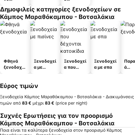
διαμέρισμ
διαμερισμ
Δημοφιλείς κατηγορίες ξενοδοχείων σε
α
άτων
Κάμπος Μαραθόκαμπου - Βοτσαλάκια
Φθηνά
Ξενοδοχεί
Ξενοδοχεί
Ξενοδοχεί
Παρα
ξενοδοχεί
α με
α που
α με σπα
ά
α
πισίνες
δέχονται
ξενο
κατοικίδι
α
Εύρος τιμών
α
Ξενοδοχεία Κάμπος Μαραθόκαμπου - Βοτσαλάκια -
Διακυμάνσεις
τιμών
από
‎83 €
μέχρι
‎83 €
(price per night)
Συχνές Ερωτήσεις για τον προορισμό
Κάμπος Μαραθόκαμπου - Βοτσαλάκια
Ποια είναι τα καλύτερα ξενοδοχεία στον προορισμό Κάμπος