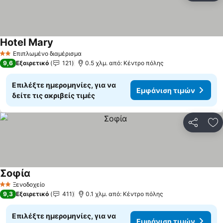
Hotel Mary
Επιπλωμένο διαμέρισμα
2 Αστέρια
9,6
Εξαιρετικό
121
0.5 χλμ. από: Κέντρο πόλης
Επιλέξτε ημερομηνίες, για να
Εμφάνιση τιμών
δείτε τις ακριβείς τιμές
Κοινοποί
Πρ
Σοφία
Ξενοδοχείο
2 Αστέρια
9,3
Εξαιρετικό
411
0.1 χλμ. από: Κέντρο πόλης
Επιλέξτε ημερομηνίες, για να
Εμφάνιση τιμών