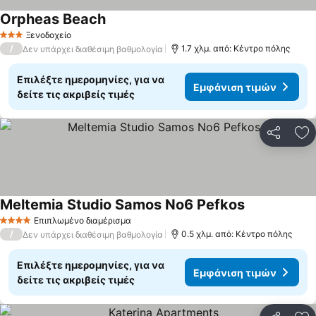
Orpheas Beach
Ξενοδοχείο
3 Αστέρια
/
1.7 χλμ. από: Κέντρο πόλης
Δεν υπάρχει διαθέσιμη βαθμολογία
Επιλέξτε ημερομηνίες, για να
Εμφάνιση τιμών
δείτε τις ακριβείς τιμές
Κοινοποί
Πρ
Meltemia Studio Samos No6 Pefkos
Επιπλωμένο διαμέρισμα
4 Αστέρια
/
0.5 χλμ. από: Κέντρο πόλης
Δεν υπάρχει διαθέσιμη βαθμολογία
Επιλέξτε ημερομηνίες, για να
Εμφάνιση τιμών
δείτε τις ακριβείς τιμές