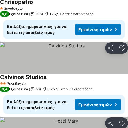
Chrisopetro
Ξενοδοχείο
1 Αστέρια
8,8
Εξαιρετικό
106
1.2 χλμ. από: Κέντρο πόλης
Επιλέξτε ημερομηνίες, για να
Εμφάνιση τιμών
δείτε τις ακριβείς τιμές
Κοινοποί
Πρ
Calvinos Studios
Ξενοδοχείο
2 Αστέρια
9,4
Εξαιρετικό
56
0.2 χλμ. από: Κέντρο πόλης
Επιλέξτε ημερομηνίες, για να
Εμφάνιση τιμών
δείτε τις ακριβείς τιμές
Κοινοποί
Πρ