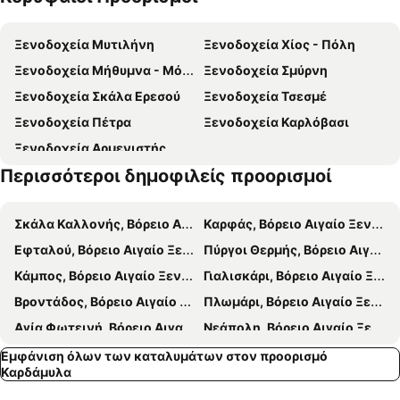
Παραλία Ιλίκα
Όρμος Λω
Ξενοδοχεία Μυτιλήνη
Ξενοδοχεία Χίος - Πόλη
Cesme Castle
Ovacik
Ξενοδοχεία Μήθυμνα - Μόλυβος
Ξενοδοχεία Σμύρνη
Παραδοσιακός Οικισμός Ολύμποι
Δασκαλόπετρα
Ξενοδοχεία Σκάλα Ερεσού
Ξενοδοχεία Τσεσμέ
Παραδοσιακός Οικισμός Λιθιού
Karaköy
Ξενοδοχεία Πέτρα
Ξενοδοχεία Καρλόβασι
Φώκια
Μπιλάλι και Μεγάλο Μπιλάλι
Ξενοδοχεία Αρμενιστής
Απήγανος
Παραδοσιακός Οικισμός Καμπιών
Περισσότεροι δημοφιλείς προορισμοί
Παραδοσιακός Οικισμός Αιγνούσας
Παραδοσιακός Οικισμός Διευχών
Agroturism Festival
Αρχαιολογικός Χώρος Εμποριού
Σκάλα Καλλονής, Βόρειο Αιγαίο Ξενοδοχεία
Καρφάς, Βόρειο Αιγαίο Ξενοδοχεία
Παραδοσιακός Οικισμός Καλαμωτής
Alacatı Herb Festival
Εφταλού, Βόρειο Αιγαίο Ξενοδοχεία
Πύργοι Θερμής, Βόρειο Αιγαίο Ξενοδοχεία
Paparazzi Beach
Pirlanta Beach
Κάμπος, Βόρειο Αιγαίο Ξενοδοχεία
Γιαλισκάρι, Βόρειο Αιγαίο Ξενοδοχεία
Παραδοσιακός Οικισμός Έξω Διδύμων
Alacati Beach
Bροντάδος, Βόρειο Αιγαίο Ξενοδοχεία
Πλωμάρι, Βόρειο Αιγαίο Ξενοδοχεία
Αγία Φωτεινή, Βόρειο Αιγαίο Ξενοδοχεία
Νεάπολη, Βόρειο Αιγαίο Ξενοδοχεία
Χαραμίδα, Βόρειο Αιγαίο Ξενοδοχεία
΄Αναξος, Βόρειο Αιγαίο Ξενοδοχεία
Εμφάνιση όλων των καταλυμάτων στον προορισμό
Καρδάμυλα
Γέρα, Βόρειο Αιγαίο Ξενοδοχεία
Σίγρι, Βόρειο Αιγαίο Ξενοδοχεία