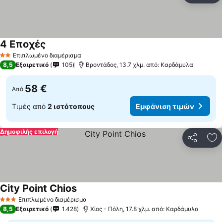
4 Εποχές
Επιπλωμένο διαμέρισμα
2 Αστέρια
8,5
Εξαιρετικό
105
Bροντάδος, 13.7 χλμ. από: Καρδάμυλα
58 €
Από
Τιμές από
2 ιστότοπους
Εμφάνιση τιμών
Δημοφιλής επιλογή
Κοινοποί
Πρ
City Point Chios
Επιπλωμένο διαμέρισμα
3 Αστέρια
8,5
Εξαιρετικό
1.428
Χίος - Πόλη, 17.8 χλμ. από: Καρδάμυλα