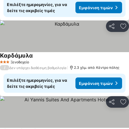
Επιλέξτε ημερομηνίες, για να
Εμφάνιση τιμών
δείτε τις ακριβείς τιμές
Κοινοποί
Πρ
Καρδάμυλα
Ξενοδοχείο
3 Αστέρια
/
2.3 χλμ. από: Κέντρο πόλης
Δεν υπάρχει διαθέσιμη βαθμολογία
Επιλέξτε ημερομηνίες, για να
Εμφάνιση τιμών
δείτε τις ακριβείς τιμές
Κοινοποί
Πρ