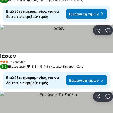
8,8
Εξαιρετικό
310
2.1 χλμ. από: Κέντρο πόλης
Επιλέξτε ημερομηνίες, για να
Εμφάνιση τιμών
δείτε τις ακριβείς τιμές
Κοινοποί
Πρ
Ιάσων
Ξενοδοχείο
3 Αστέρια
9,2
Εξαιρετικό
113
4.4 χλμ. από: Κέντρο πόλης
Επιλέξτε ημερομηνίες, για να
Εμφάνιση τιμών
δείτε τις ακριβείς τιμές
Κοινοποί
Πρ