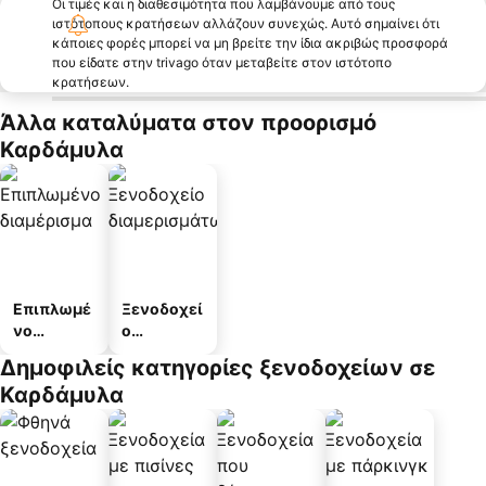
Οι τιμές και η διαθεσιμότητα που λαμβάνουμε από τους
ιστότοπους κρατήσεων αλλάζουν συνεχώς. Αυτό σημαίνει ότι
κάποιες φορές μπορεί να μη βρείτε την ίδια ακριβώς προσφορά
που είδατε στην trivago όταν μεταβείτε στον ιστότοπο
κρατήσεων.
Άλλα καταλύματα στον προορισμό
Καρδάμυλα
Επιπλωμέ
Ξενοδοχεί
νο
ο
διαμέρισμ
διαμερισμ
Δημοφιλείς κατηγορίες ξενοδοχείων σε
α
άτων
Καρδάμυλα