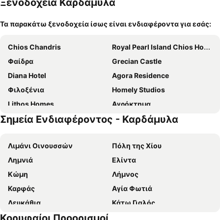
Ξενοδοχεία Καρδάμυλα
Τα παρακάτω ξενοδοχεία ίσως είναι ενδιαφέροντα για εσάς:
Chios Chandris
Royal Pearl Island Chios Hotel & Spa
Φαίδρα
Grecian Castle
Diana Hotel
Agora Residence
Φιλοξένια
Homely Studios
Lithos Homes
Αγρόκτημα
Σημεία Ενδιαφέροντος - Καρδάμυλα
Αγία Μαρκέλλα
Ξενώνας Ιωνία
Victorias Rooms
Argo Studios
Λιμάνι Οινουσσών
Πόλη της Χίου
Nisaki City Vibes
Ιάσων
Λημνιά
Ελίντα
Porta Di Marina
Κώμη
Λήμνος
Καρφάς
Αγία Φωτιά
Λευκάθια
Κάτω Γιαλός
Κορυφαίοι Προορισμοί
Ναγός
Ceşme Marina