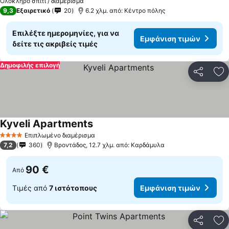
Ολόκληρο σπίτι / διαμέρισμα
9,3
Εξαιρετικό
20
6.2 χλμ. από: Κέντρο πόλης
Επιλέξτε ημερομηνίες, για να
Εμφάνιση τιμών
δείτε τις ακριβείς τιμές
Δημοφιλής επιλογή
Κοινοποί
Πρ
Kyveli Apartments
Επιπλωμένο διαμέρισμα
4 Αστέρια
7,2
360
Bροντάδος, 12.7 χλμ. από: Καρδάμυλα
90 €
Από
Τιμές από
7 ιστότοπους
Εμφάνιση τιμών
Κοινοποί
Πρ