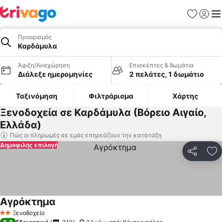
Αγαπημέν
Σύνδε
Με
Προορισμός
Καρδάμυλα
Άφιξη/Αναχώρηση
Επισκέπτες & δωμάτια
Διάλεξε ημερομηνίες
2 πελάτες, 1 δωμάτιο
Ταξινόμηση
Φιλτράρισμα
Χάρτης
Ξενοδοχεία σε Καρδάμυλα (Βόρειο Αιγαίο,
Ελλάδα)
Πώς οι πληρωμές σε εμάς επηρεάζουν την κατάταξη
Δημοφιλής επιλογή
Κοινοποί
Πρ
Αγρόκτημα
Ξενοδοχείο
2 Αστέρια