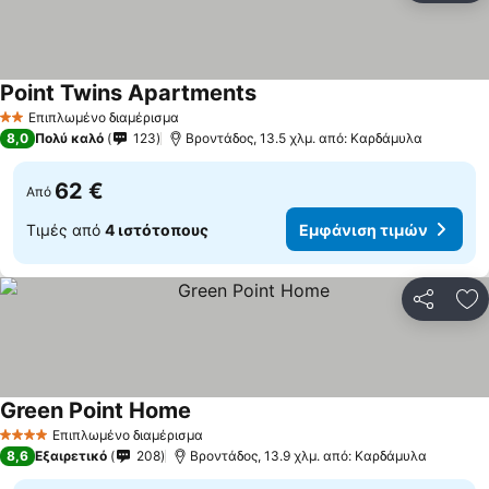
Point Twins Apartments
Επιπλωμένο διαμέρισμα
2 Αστέρια
8,0
Πολύ καλό
123
Bροντάδος, 13.5 χλμ. από: Καρδάμυλα
62 €
Από
Τιμές από
4 ιστότοπους
Εμφάνιση τιμών
Κοινοποί
Πρ
Green Point Home
Επιπλωμένο διαμέρισμα
4 Αστέρια
8,6
Εξαιρετικό
208
Bροντάδος, 13.9 χλμ. από: Καρδάμυλα