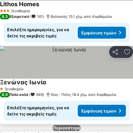
Lithos Homes
Ξενοδοχείο
3 Αστέρια
9,3
Εξαιρετικό
161
Βολισσός, 15.1 χλμ. από: Καρδάμυλα
Επιλέξτε ημερομηνίες, για να
Εμφάνιση τιμών
δείτε τις ακριβείς τιμές
Κοινοποί
Πρ
Ξενώνας Ιωνία
Ξενοδοχείο
1 Αστέρια
8,0
Πολύ καλό
949
Χίος - Πόλη, 18.4 χλμ. από: Καρδάμυλα
Επιλέξτε ημερομηνίες, για να
Εμφάνιση τιμών
δείτε τις ακριβείς τιμές
Περισσότερα