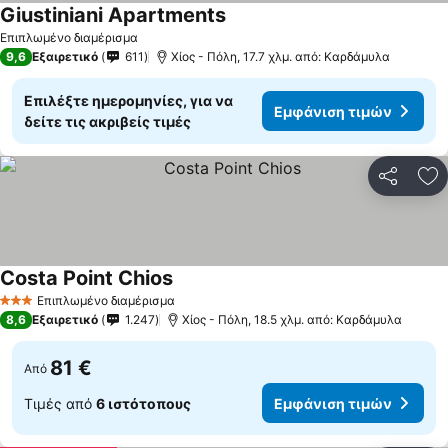
Giustiniani Apartments
Επιπλωμένο διαμέρισμα
9,6
Εξαιρετικό
611
Χίος - Πόλη, 17.7 χλμ. από: Καρδάμυλα
Επιλέξτε ημερομηνίες, για να
Εμφάνιση τιμών
δείτε τις ακριβείς τιμές
Κοινοποί
Πρ
Costa Point Chios
Επιπλωμένο διαμέρισμα
3 Αστέρια
8,6
Εξαιρετικό
1.247
Χίος - Πόλη, 18.5 χλμ. από: Καρδάμυλα
81 €
Από
Τιμές από
6 ιστότοπους
Εμφάνιση τιμών