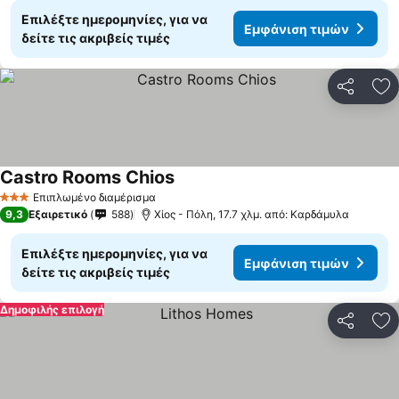
Επιλέξτε ημερομηνίες, για να
Εμφάνιση τιμών
δείτε τις ακριβείς τιμές
Κοινοποί
Πρ
Castro Rooms Chios
Επιπλωμένο διαμέρισμα
3 Αστέρια
9,3
Εξαιρετικό
588
Χίος - Πόλη, 17.7 χλμ. από: Καρδάμυλα
Επιλέξτε ημερομηνίες, για να
Εμφάνιση τιμών
δείτε τις ακριβείς τιμές
Δημοφιλής επιλογή
Κοινοποί
Πρ