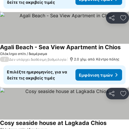
δείτε τις ακριβείς τιμές
Κοινοποί
Πρ
Agali Beach - Sea View Apartment in Chios
Ολόκληρο σπίτι / διαμέρισμα
/
2.0 χλμ. από: Κέντρο πόλης
Δεν υπάρχει διαθέσιμη βαθμολογία
Επιλέξτε ημερομηνίες, για να
Εμφάνιση τιμών
δείτε τις ακριβείς τιμές
Κοινοποί
Πρ
Cosy seaside house at Lagkada Chios