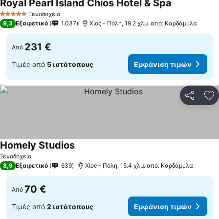
Royal Pearl Island Chios Hotel & Spa
Ξενοδοχείο
5 Αστέρια
9,3
Εξαιρετικό
1.037
Χίος - Πόλη, 19.2 χλμ. από: Καρδάμυλα
231 €
Από
Τιμές από
5 ιστότοπους
Εμφάνιση τιμών
Κοινοποί
Πρ
Homely Studios
Ξενοδοχείο
8,9
Εξαιρετικό
639
Χίος - Πόλη, 15.4 χλμ. από: Καρδάμυλα
70 €
Από
Τιμές από
2 ιστότοπους
Εμφάνιση τιμών