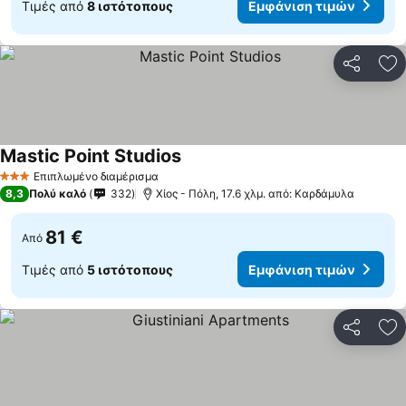
Τιμές από
8 ιστότοπους
Εμφάνιση τιμών
Κοινοποί
Πρ
Mastic Point Studios
Επιπλωμένο διαμέρισμα
3 Αστέρια
8,3
Πολύ καλό
332
Χίος - Πόλη, 17.6 χλμ. από: Καρδάμυλα
81 €
Από
Τιμές από
5 ιστότοπους
Εμφάνιση τιμών
Κοινοποί
Πρ