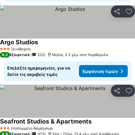
Κοινοποί
Πρ
Argo Studios
Ξενοδοχείο
3 Αστέρια
9,2
Εξαιρετικό
222
Μηλιά, 3.3 χλμ. από: Καρδάμυλα
Επιλέξτε ημερομηνίες, για να
Εμφάνιση τιμών
δείτε τις ακριβείς τιμές
Κοινοποί
Πρ
Seafront Studios & Apartments
Επιπλωμένο διαμέρισμα
3 Αστέρια
8,9
Εξαιρετικό
923
Χίος - Πόλη, 15.4 χλμ. από: Καρδάμυλα