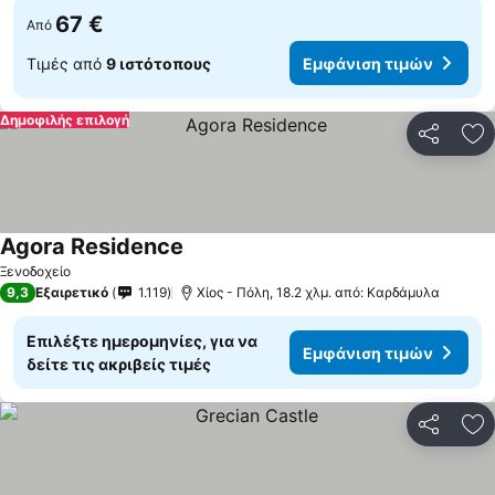
67 €
Από
Τιμές από
9 ιστότοπους
Εμφάνιση τιμών
Δημοφιλής επιλογή
Κοινοποί
Πρ
Agora Residence
Ξενοδοχείο
9,3
Εξαιρετικό
1.119
Χίος - Πόλη, 18.2 χλμ. από: Καρδάμυλα
Επιλέξτε ημερομηνίες, για να
Εμφάνιση τιμών
δείτε τις ακριβείς τιμές
Κοινοποί
Πρ