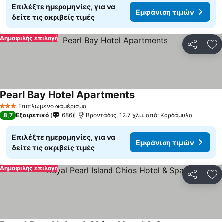
Επιλέξτε ημερομηνίες, για να
Εμφάνιση τιμών
δείτε τις ακριβείς τιμές
Δημοφιλής επιλογή
Κοινοποί
Πρ
Pearl Bay Hotel Apartments
Επιπλωμένο διαμέρισμα
3 Αστέρια
8,7
Εξαιρετικό
686
Bροντάδος, 12.7 χλμ. από: Καρδάμυλα
Επιλέξτε ημερομηνίες, για να
Εμφάνιση τιμών
δείτε τις ακριβείς τιμές
Δημοφιλής επιλογή
Κοινοποί
Πρ