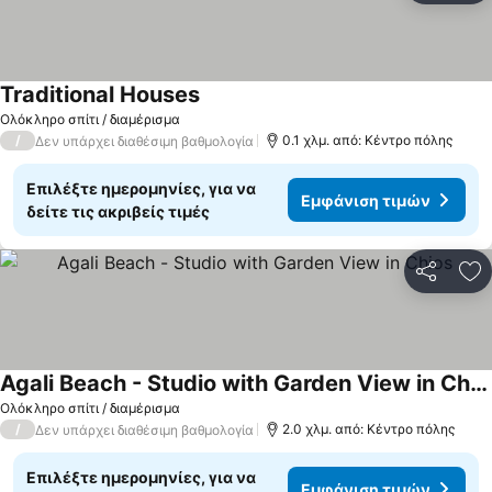
Traditional Houses
Ολόκληρο σπίτι / διαμέρισμα
/
0.1 χλμ. από: Κέντρο πόλης
Δεν υπάρχει διαθέσιμη βαθμολογία
Επιλέξτε ημερομηνίες, για να
Εμφάνιση τιμών
δείτε τις ακριβείς τιμές
Κοινοποί
Πρ
Agali Beach - Studio with Garden View in Chios
Ολόκληρο σπίτι / διαμέρισμα
/
2.0 χλμ. από: Κέντρο πόλης
Δεν υπάρχει διαθέσιμη βαθμολογία
Επιλέξτε ημερομηνίες, για να
Εμφάνιση τιμών