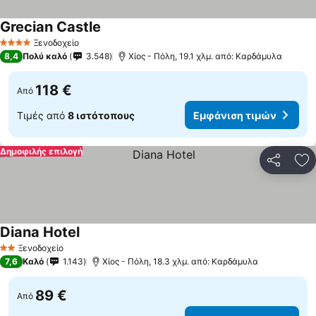
Grecian Castle
Ξενοδοχείο
4 Αστέρια
8,4
Πολύ καλό
3.548
Χίος - Πόλη, 19.1 χλμ. από: Καρδάμυλα
118 €
Από
Τιμές από
8 ιστότοπους
Εμφάνιση τιμών
Δημοφιλής επιλογή
Κοινοποί
Πρ
Diana Hotel
Ξενοδοχείο
2 Αστέρια
7,6
Καλό
1.143
Χίος - Πόλη, 18.3 χλμ. από: Καρδάμυλα
89 €
Από