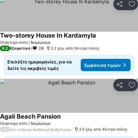
Κοινοποί
Πρ
Two-storey House In Kardamyla
Ολόκληρο σπίτι / διαμέρισμα
9,2
Εξαιρετικό
28
2.2 χλμ. από: Κέντρο πόλης
Επιλέξτε ημερομηνίες, για να
Εμφάνιση τιμών
δείτε τις ακριβείς τιμές
Κοινοποί
Πρ
Agali Beach Pansion
Ολόκληρο σπίτι / διαμέρισμα
/
2.5 χλμ. από: Κέντρο πόλης
Δεν υπάρχει διαθέσιμη βαθμολογία