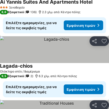
Ai Yannis Suites And Apartments Hotel
Ξενοδοχείο
3 Αστέρια
8,6
Εξαιρετικό
136
2.3 χλμ. από: Κέντρο πόλης
Επιλέξτε ημερομηνίες, για να
Εμφάνιση τιμών
δείτε τις ακριβείς τιμές
Κοινοποί
Πρ
Lagada-chios
Ολόκληρο σπίτι / διαμέρισμα
9,5
Εξαιρετικό
2
6.3 χλμ. από: Κέντρο πόλης
Επιλέξτε ημερομηνίες, για να
Εμφάνιση τιμών
δείτε τις ακριβείς τιμές
Κοινοποί
Πρ