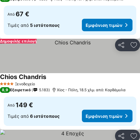
67 €
Από
Τιμές από
5 ιστότοπους
Εμφάνιση τιμών
Δημοφιλής επιλογή
Κοινοποί
Πρ
Chios Chandris
Ξενοδοχείο
4 Αστέρια
8,9
Εξαιρετικό
5.183
Χίος - Πόλη, 18.5 χλμ. από: Καρδάμυλα
149 €
Από
Τιμές από
6 ιστότοπους
Εμφάνιση τιμών
Κοινοποί
Πρ