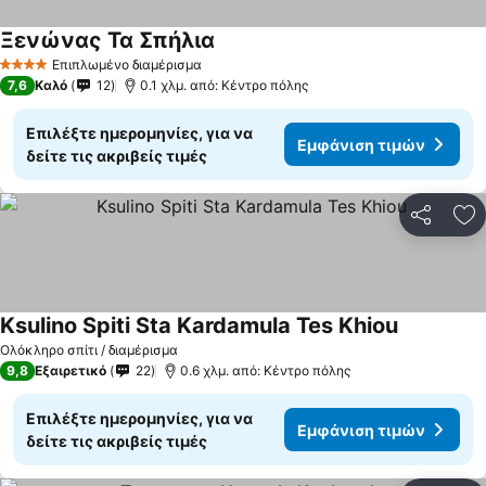
Ξενώνας Τα Σπήλια
Επιπλωμένο διαμέρισμα
4 Αστέρια
7,6
Καλό
12
0.1 χλμ. από: Κέντρο πόλης
Επιλέξτε ημερομηνίες, για να
Εμφάνιση τιμών
δείτε τις ακριβείς τιμές
Κοινοποί
Πρ
Ksulino Spiti Sta Kardamula Tes Khiou
Ολόκληρο σπίτι / διαμέρισμα
9,8
Εξαιρετικό
22
0.6 χλμ. από: Κέντρο πόλης
Επιλέξτε ημερομηνίες, για να
Εμφάνιση τιμών
δείτε τις ακριβείς τιμές