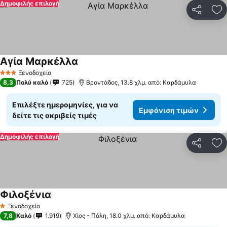
Δημοφιλής επιλογή
Κοινοποί
Πρ
Αγία Μαρκέλλα
Ξενοδοχείο
3 Αστέρια
8,3
Πολύ καλό
725
Bροντάδος, 13.8 χλμ. από: Καρδάμυλα
Επιλέξτε ημερομηνίες, για να
Εμφάνιση τιμών
δείτε τις ακριβείς τιμές
Δημοφιλής επιλογή
Κοινοποί
Πρ
Φιλοξένια
Ξενοδοχείο
1 Αστέρια
7,8
Καλό
1.919
Χίος - Πόλη, 18.0 χλμ. από: Καρδάμυλα