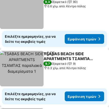
9,3
Εξαιρετικό
90
0.6 χλμ. από: Κέντρο πόλης
Επιλέξτε ημερομηνίες, για να
Εμφάνιση τιμών
δείτε τις ακριβείς τιμές
TSABAS BEACH SIDE
Κοινοποίηση
Προσθήκη στα αγαπημένα
APARTMENTS ΤΣΑΜΠΑΣ
παραλιακά διαμερίσματα
9,7
Εξαιρετικό
9
1
0.3 χλμ. από: Κέντρο πόλης
Επιλέξτε ημερομηνίες, για να
Εμφάνιση τιμών
δείτε τις ακριβείς τιμές