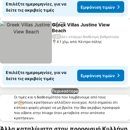
Επιλέξτε ημερομηνίες, για να
Εμφάνιση τιμών
δείτε τις ακριβείς τιμές
Greek Villas Justine View
Κοινοποίηση
Προσθήκη στα αγαπημένα
Beach
/
Δεν υπάρχει διαθέσιμη βαθμολογία
4.1 χλμ. από: Κέντρο πόλης
Επιλέξτε ημερομηνίες, για να
Εμφάνιση τιμών
δείτε τις ακριβείς τιμές
Περισσότερα
Οι τιμές και η διαθεσιμότητα που λαμβάνουμε από τους
ιστότοπους κρατήσεων αλλάζουν συνεχώς. Αυτό σημαίνει ότι
κάποιες φορές μπορεί να μη βρείτε την ίδια ακριβώς προσφορά
που είδατε στην trivago όταν μεταβείτε στον ιστότοπο
κρατήσεων.
Άλλα καταλύματα στον προορισμό Κυλλήνη