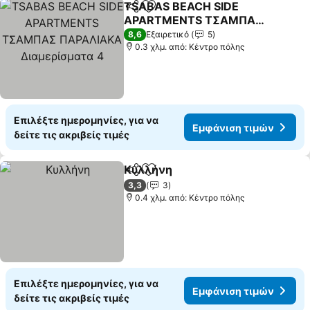
TSABAS BEACH SIDE
Κοινοποίηση
Προσθήκη στα αγαπημένα
APARTMENTS ΤΣΑΜΠΑΣ
ΠΑΡΑΛΙΑΚΑ
8,6
Εξαιρετικό
5
Διαμερίσματα 4
0.3 χλμ. από: Κέντρο πόλης
Επιλέξτε ημερομηνίες, για να
Εμφάνιση τιμών
δείτε τις ακριβείς τιμές
Κυλλήνη
Κοινοποίηση
Προσθήκη στα αγαπημένα
3,3
3
0.4 χλμ. από: Κέντρο πόλης
Επιλέξτε ημερομηνίες, για να
Εμφάνιση τιμών
δείτε τις ακριβείς τιμές