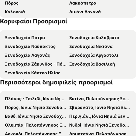
Πόρος
Λακκόπετρα
Καλογριά
Λιμάνι Λαγανά
Κορυφαίοι Προορισμοί
Γλύφα
Ήλιδα
Παραλία Αργάσι
Λιμάνι Κατάκολου
Ξενοδοχεία Πάτρα
Ξενοδοχεία Καλάβρυτα
Παραλία των Θινών
Αλυκές
Ξενοδοχεία Ναύπακτος
Ξενοδοχεία Νικιάνα
Αλυκές 2
Λαγανάς
Ξενοδοχεία Λαγανάς
Ξενοδοχεία Αργοστόλι
Λουτρά Κυλλήνης 1
Καλαμάκι
Ξενοδοχεία Ζάκυνθος - Πόλη
Ξενοδοχεία Βασιλική
Χρυσή Ακτή 2
Κάστρο Χλεμούτσι
Ξενοδοχεία Κάστρο Ηλίας
Λουτρά Κυλλήνης 2
Ναυάγιο
Περισσότεροι δημοφιλείς προορισμοί
Θεματικό Eκθεσιακό Kέντρο θαλάσσιας χελώνας Caretta Caretta
Βυζαντινό Μουσείο Ζακύνθου
Ξυγκιά
Παραλία Σκάλας
Πλάνος - Τσιλιβί, Ιόνια Νησιά Ξενοδοχεία
Βυτίνα, Πελοπόννησος Ξενοδοχεία
Γαλάζιες Σπηλιές
Πόρος, Ιόνια Νησιά Ξενοδοχεία
Σβορονάτα, Ιόνια Νησιά Ξενοδοχεία
Βαθύ, Ιόνια Νησιά Ξενοδοχεία
Περιγιάλι, Ιόνια Νησιά Ξενοδοχεία
Ολυμπία, Πελοπόννησος Ξενοδοχεία
Νυδρί, Ιόνια Νησιά Ξενοδοχεία
Αρκούδι, Πελοπόννησος Ξενοδοχεία
Δημητσάνα, Πελοπόννησος Ξενοδοχεία