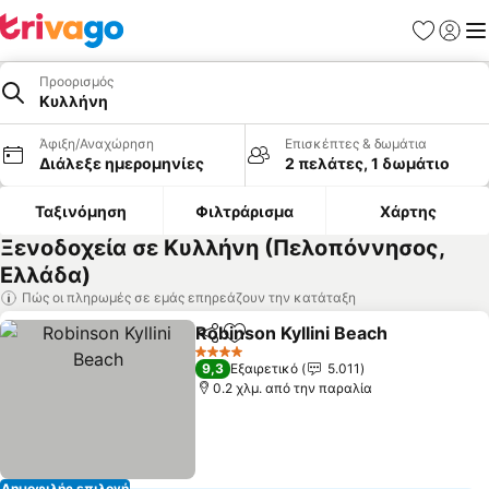
Αγαπημέν
Σύνδε
Με
Προορισμός
Κυλλήνη
Άφιξη/Αναχώρηση
Επισκέπτες & δωμάτια
Διάλεξε ημερομηνίες
2 πελάτες, 1 δωμάτιο
Ταξινόμηση
Φιλτράρισμα
Χάρτης
Ξενοδοχεία σε Κυλλήνη (Πελοπόννησος,
Ελλάδα)
Πώς οι πληρωμές σε εμάς επηρεάζουν την κατάταξη
Robinson Kyllini Beach
Κοινοποίηση
Προσθήκη στα αγαπημένα
4 Αστέρια
9,3
Εξαιρετικό
5.011
0.2 χλμ. από την παραλία
Δημοφιλής επιλογή