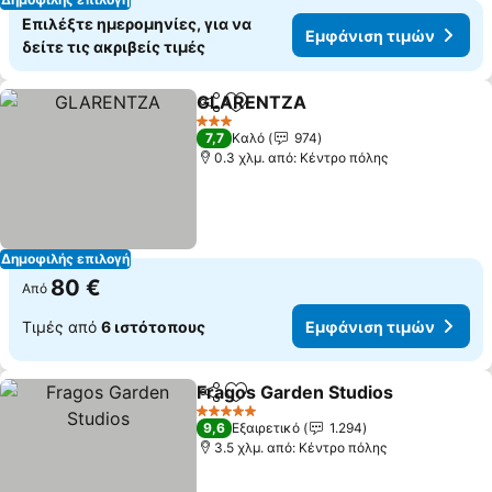
Επιλέξτε ημερομηνίες, για να
Εμφάνιση τιμών
δείτε τις ακριβείς τιμές
GLARENTZA
Κοινοποίηση
Προσθήκη στα αγαπημένα
3 Αστέρια
7,7
Καλό
974
0.3 χλμ. από: Κέντρο πόλης
Δημοφιλής επιλογή
80 €
Από
Τιμές από
6 ιστότοπους
Εμφάνιση τιμών
Fragos Garden Studios
Κοινοποίηση
Προσθήκη στα αγαπημένα
5 Αστέρια
9,6
Εξαιρετικό
1.294
3.5 χλμ. από: Κέντρο πόλης