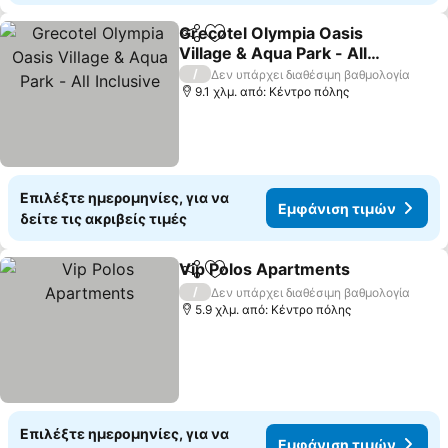
Grecotel Olympia Oasis
Κοινοποίηση
Προσθήκη στα αγαπημένα
Village & Aqua Park - All
Inclusive
/
Δεν υπάρχει διαθέσιμη βαθμολογία
9.1 χλμ. από: Κέντρο πόλης
Επιλέξτε ημερομηνίες, για να
Εμφάνιση τιμών
δείτε τις ακριβείς τιμές
Vip Polos Apartments
Κοινοποίηση
Προσθήκη στα αγαπημένα
/
Δεν υπάρχει διαθέσιμη βαθμολογία
5.9 χλμ. από: Κέντρο πόλης
Επιλέξτε ημερομηνίες, για να
Εμφάνιση τιμών