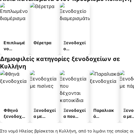
Επιπλωμέ
Θέρετρα
Ξενοδοχεί
νο
ο
διαμέρισμ
διαμερισμ
Δημοφιλείς κατηγορίες ξενοδοχείων σε
α
άτων
Κυλλήνη
Φθηνά
Ξενοδοχεί
Ξενοδοχεί
Παραλιακ
Ξενο
ξενοδοχεί
α με
α που
ά
α με
α
πισίνες
δέχονται
ξενοδοχεί
πάρκ
κατοικίδι
α
Στο νομό Ηλείας βρίσκεται η Κυλλήνη, από το λιμάνι της οποίας οι