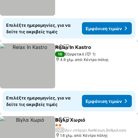
Επιλέξτε ημερομηνίες, για να
Εμφάνιση τιμών
δείτε τις ακριβείς τιμές
Relax In Kastro
Κοινοποίηση
Προσθήκη στα αγαπημένα
10
Εξαιρετικό
1
4.9 χλμ. από: Κέντρο πόλης
Επιλέξτε ημερομηνίες, για να
Εμφάνιση τιμών
δείτε τις ακριβείς τιμές
Βίγλα Χωριό
Κοινοποίηση
Προσθήκη στα αγαπημένα
2 Αστέρια
/
Δεν υπάρχει διαθέσιμη βαθμολογία
1.6 χλμ. από: Κέντρο πόλης