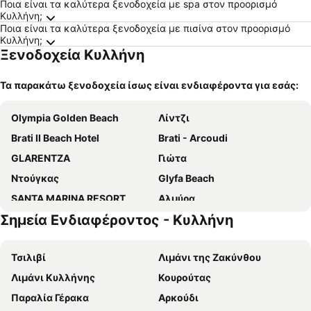
Ποια είναι τα καλύτερα ξενοδοχεία με spa στον προορισμό
Κυλλήνη;
Ποια είναι τα καλύτερα ξενοδοχεία με πισίνα στον προορισμό
Κυλλήνη;
Ξενοδοχεία Κυλλήνη
Τα παρακάτω ξενοδοχεία ίσως είναι ενδιαφέροντα για εσάς:
Olympia Golden Beach
Λίντζι
Brati II Beach Hotel
Brati - Arcoudi
GLARENTZA
Γιώτα
Ντούγκας
Glyfa Beach
SANTA MARINA RESORT
Αλμύρα
Σημεία Ενδιαφέροντος - Κυλλήνη
Royal Club Hotel - Aqua Poolside Bliss
Ηλέας Φιλοξενία
Soulis Hotel
Χελιδόνια Apartments
Τσιλιβί
Λιμάνι της Ζακύνθου
George
ΑΓΝΑΝΤΙΟ
Λιμάνι Κυλλήνης
Κουρούτας
Hotel Taxiarhis
Παραλία Γέρακα
Αρκούδι