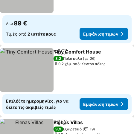
89 €
Από
Τιμές από
2 ιστότοπους
Εμφάνιση τιμών
Tiny Comfort House
Κοινοποίηση
Προσθήκη στα αγαπημένα
8,2
Πολύ καλό
26
0.2 χλμ. από: Κέντρο πόλης
Επιλέξτε ημερομηνίες, για να
Εμφάνιση τιμών
δείτε τις ακριβείς τιμές
Elenas Villas
Κοινοποίηση
Προσθήκη στα αγαπημένα
9,9
Εξαιρετικό
19