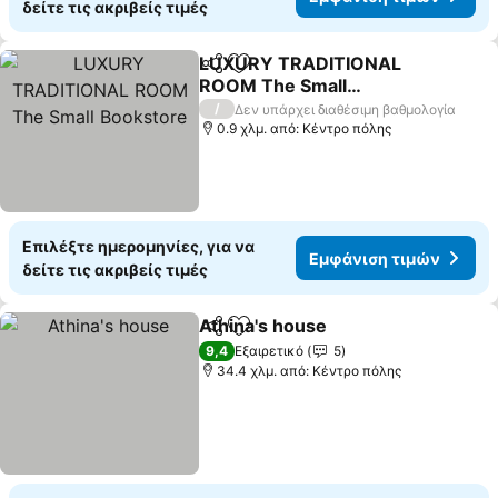
δείτε τις ακριβείς τιμές
LUXURY TRADITIONAL
Κοινοποίηση
Προσθήκη στα αγαπημένα
ROOM The Small
Bookstore
/
Δεν υπάρχει διαθέσιμη βαθμολογία
0.9 χλμ. από: Κέντρο πόλης
Επιλέξτε ημερομηνίες, για να
Εμφάνιση τιμών
δείτε τις ακριβείς τιμές
Athina's house
Κοινοποίηση
Προσθήκη στα αγαπημένα
9,4
Εξαιρετικό
5
34.4 χλμ. από: Κέντρο πόλης