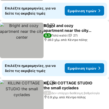
Επιλέξτε ημερομηνίες, για να
Εμφάνιση τιμών
δείτε τις ακριβείς τιμές
Bright and cozy
Κοινοποίηση
Προσθήκη στα αγαπημένα
apartment near the city
center
8,3
Πολύ καλό
27
28.0 χλμ. από: Κέντρο πόλης
Επιλέξτε ημερομηνίες, για να
Εμφάνιση τιμών
δείτε τις ακριβείς τιμές
KILLINI COTTAGE STUDIO
Κοινοποίηση
Προσθήκη στα αγαπημένα
the small cyclades
/
Δεν υπάρχει διαθέσιμη βαθμολογία
0.9 χλμ. από: Κέντρο πόλης