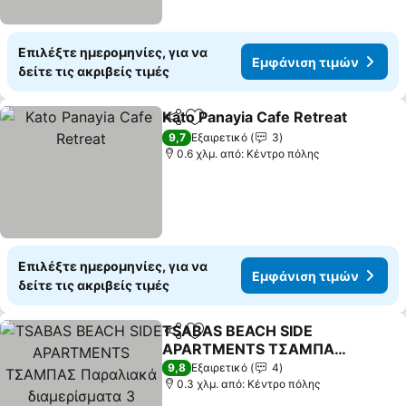
Επιλέξτε ημερομηνίες, για να
Εμφάνιση τιμών
δείτε τις ακριβείς τιμές
Kato Panayia Cafe Retreat
Κοινοποίηση
Προσθήκη στα αγαπημένα
9,7
Εξαιρετικό
3
0.6 χλμ. από: Κέντρο πόλης
Επιλέξτε ημερομηνίες, για να
Εμφάνιση τιμών
δείτε τις ακριβείς τιμές
TSABAS BEACH SIDE
Κοινοποίηση
Προσθήκη στα αγαπημένα
APARTMENTS ΤΣΑΜΠΑΣ
Παραλιακά διαμερίσματα
9,8
Εξαιρετικό
4
3
0.3 χλμ. από: Κέντρο πόλης