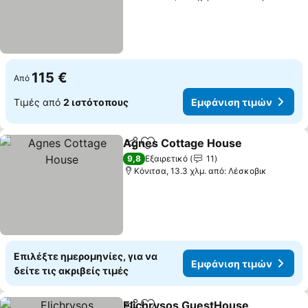
115 €
Από
Τιμές από
2 ιστότοπους
Εμφάνιση τιμών
Agnes Cottage House
Κοινοποίηση
Προσθήκη στα αγαπημένα
9,8
Εξαιρετικό
11
Κόνιτσα, 13.3 χλμ. από: Λέσκοβικ
Επιλέξτε ημερομηνίες, για να
Εμφάνιση τιμών
δείτε τις ακριβείς τιμές
Elichrysos GuestHouse