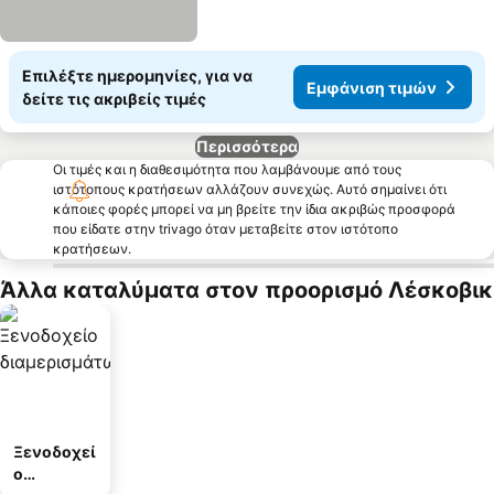
Επιλέξτε ημερομηνίες, για να
Εμφάνιση τιμών
δείτε τις ακριβείς τιμές
Περισσότερα
Οι τιμές και η διαθεσιμότητα που λαμβάνουμε από τους
ιστότοπους κρατήσεων αλλάζουν συνεχώς. Αυτό σημαίνει ότι
κάποιες φορές μπορεί να μη βρείτε την ίδια ακριβώς προσφορά
που είδατε στην trivago όταν μεταβείτε στον ιστότοπο
κρατήσεων.
Άλλα καταλύματα στον προορισμό Λέσκοβικ
Ξενοδοχεί
ο