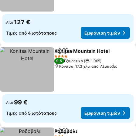
127 €
Από
Τιμές από
4 ιστότοπους
Εμφάνιση τιμών
Konitsa Mountain Hotel
Κοινοποίηση
Προσθήκη στα αγαπημένα
4 Αστέρια
9,5
Εξαιρετικό
1.065
Κόνιτσα, 17.3 χλμ. από: Λέσκοβικ
99 €
Από
Τιμές από
5 ιστότοπους
Εμφάνιση τιμών
Ροδοβόλι
Κοινοποίηση
Προσθήκη στα αγαπημένα