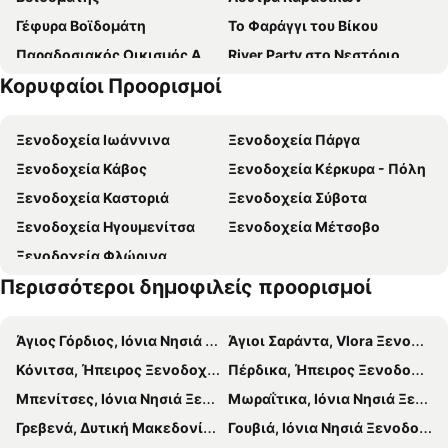
Γέφυρα Βοϊδομάτη
Το Φαράγγι του Βίκου
Παραδοσιακός Οικισμός Αρίστης
River Party στο Νεστόριο
Κορυφαίοι Προορισμοί
Γεφύρι Δοτσικού
Παραδοσιακός Οικισμός Μονοδενδρίου
Παραδοσιακός Οικισμός Τσεπελόβου
Μονή Αγίου Ιωάννου Προδρόμου Κάτω Μερόπης Πωγωνίου
Ξενοδοχεία Ιωάννινα
Ξενοδοχεία Πάργα
Παραδοσιακός Οικισμός Βίτσας
Παραδοσιακός Οικισμός Διλόφου
Ξενοδοχεία Κάβος
Ξενοδοχεία Κέρκυρα - Πόλη
Παραδοσιακός Οικισμός Δικόρφου
Rezervati natyror Gërmenj-Shelegur
Ξενοδοχεία Καστοριά
Ξενοδοχεία Σύβοτα
Παραδοσιακός Οικισμός Κάτω Πεδινών
Παραδοσιακός Οικισμός Άνω Πεδινών
Ξενοδοχεία Ηγουμενίτσα
Ξενοδοχεία Μέτσοβο
Παραδοσιακός Οικισμός Κουκουλίου
Πέτρινο Δάσος
Ξενοδοχεία Φλώρινα
Περισσότεροι δημοφιλείς προορισμοί
Άγιος Γόρδιος, Ιόνια Νησιά Ξενοδοχεία
Άγιοι Σαράντα, Vlora Ξενοδοχεία
Κόνιτσα, Ήπειρος Ξενοδοχεία
Πέρδικα, Ήπειρος Ξενοδοχεία
Μπενίτσες, Ιόνια Νησιά Ξενοδοχεία
Μωραΐτικα, Ιόνια Νησιά Ξενοδοχεία
Γρεβενά, Δυτική Μακεδονία Ξενοδοχεία
Γουβιά, Ιόνια Νησιά Ξενοδοχεία