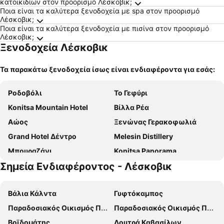
κατοικιδίων στον προορισμό Λέσκοβικ;
Ποια είναι τα καλύτερα ξενοδοχεία με spa στον προορισμό
Λέσκοβικ;
Ποια είναι τα καλύτερα ξενοδοχεία με πισίνα στον προορισμό
Λέσκοβικ;
Ξενοδοχεία Λέσκοβικ
Τα παρακάτω ξενοδοχεία ίσως είναι ενδιαφέροντα για εσάς:
Ροδοβόλι
Το Γεφύρι
Konitsa Mountain Hotel
Βίλλα Ρέα
Αώος
Ξενώνας Γερακοφωλιά
Grand Hotel Δέντρο
Melesin Distillery
Μπουραζάνι
Konitsa Panorama
Σημεία Ενδιαφέροντος - Λέσκοβικ
Το Χάνι
Hotel Restorant JORGO
Χenonas Ziakos
Ξενώνας Το Τζάκι
Βάλια Κάλντα
Γυφτόκαμπος
Kulm Resort
Armoloi Traditional - Guest House
Παραδοσιακός Οικισμός Πάπιγκο
Παραδοσιακός Οικισμός Πενταλόφου
Hotel Germenji
Victoria Guest house
Βοϊδομάτης
Λουτρά Καβασίλων
Αμάραντος
Ξενώνας Σάλβια