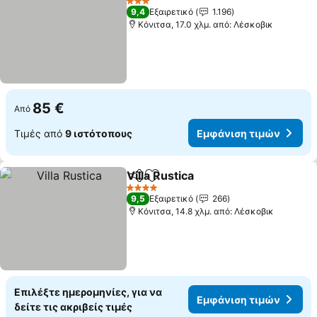
3 Αστέρια
9,4
Εξαιρετικό
1.196
Κόνιτσα, 17.0 χλμ. από: Λέσκοβικ
85 €
Από
Τιμές από
9 ιστότοπους
Εμφάνιση τιμών
Villa Rustica
Κοινοποίηση
Προσθήκη στα αγαπημένα
4 Αστέρια
9,5
Εξαιρετικό
266
Κόνιτσα, 14.8 χλμ. από: Λέσκοβικ
Επιλέξτε ημερομηνίες, για να
Εμφάνιση τιμών
δείτε τις ακριβείς τιμές