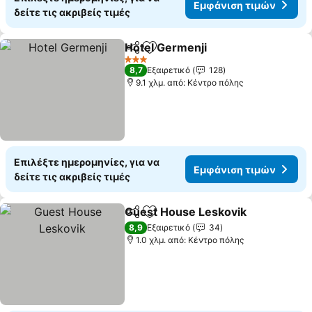
Εμφάνιση τιμών
δείτε τις ακριβείς τιμές
Hotel Germenji
Κοινοποίηση
Προσθήκη στα αγαπημένα
3 Αστέρια
8,7
Εξαιρετικό
128
9.1 χλμ. από: Κέντρο πόλης
Επιλέξτε ημερομηνίες, για να
Εμφάνιση τιμών
δείτε τις ακριβείς τιμές
Guest House Leskovik
Κοινοποίηση
Προσθήκη στα αγαπημένα
8,9
Εξαιρετικό
34
1.0 χλμ. από: Κέντρο πόλης