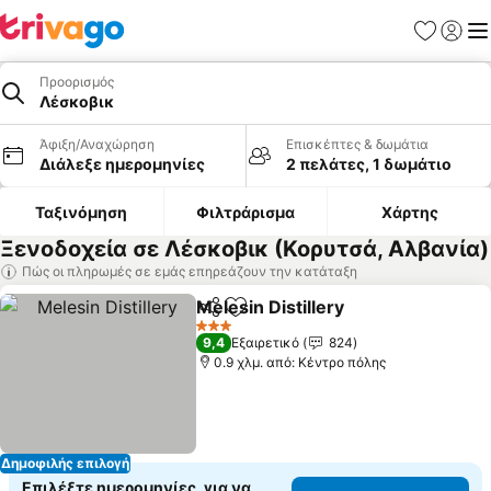
Αγαπημέν
Σύνδε
Με
Προορισμός
Λέσκοβικ
Άφιξη/Αναχώρηση
Επισκέπτες & δωμάτια
Διάλεξε ημερομηνίες
2 πελάτες, 1 δωμάτιο
Ταξινόμηση
Φιλτράρισμα
Χάρτης
Ξενοδοχεία σε Λέσκοβικ (Κορυτσά, Αλβανία)
Πώς οι πληρωμές σε εμάς επηρεάζουν την κατάταξη
Melesin Distillery
Κοινοποίηση
Προσθήκη στα αγαπημένα
3 Αστέρια
9,4
Εξαιρετικό
824
0.9 χλμ. από: Κέντρο πόλης
Δημοφιλής επιλογή
Επιλέξτε ημερομηνίες, για να