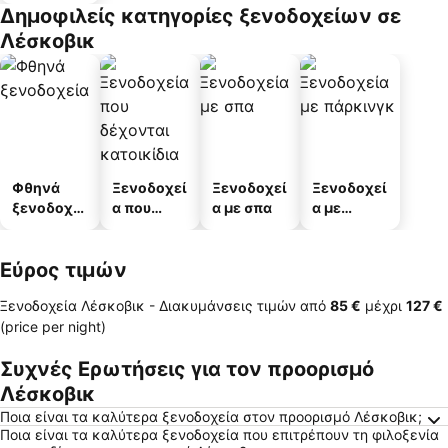
διαμερισμ
Δημοφιλείς κατηγορίες ξενοδοχείων σε
άτων
Λέσκοβικ
Φθηνά
Ξενοδοχεί
Ξενοδοχεί
Ξενοδοχεί
ξενοδοχεί
α που
α με σπα
α με
α
δέχονται
πάρκινγκ
κατοικίδι
Εύρος τιμών
α
Ξενοδοχεία Λέσκοβικ -
Διακυμάνσεις τιμών
από
‎85 €
μέχρι
‎127 €
(price per night)
Συχνές Ερωτήσεις για τον προορισμό
Λέσκοβικ
Ποια είναι τα καλύτερα ξενοδοχεία στον προορισμό Λέσκοβικ;
Ποια είναι τα καλύτερα ξενοδοχεία που επιτρέπουν τη φιλοξενία