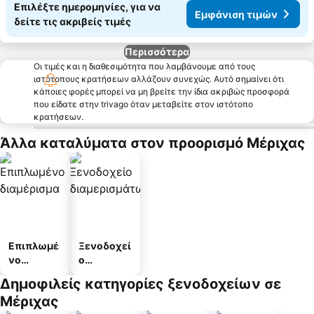
Επιλέξτε ημερομηνίες, για να
Εμφάνιση τιμών
δείτε τις ακριβείς τιμές
Περισσότερα
Οι τιμές και η διαθεσιμότητα που λαμβάνουμε από τους
ιστότοπους κρατήσεων αλλάζουν συνεχώς. Αυτό σημαίνει ότι
κάποιες φορές μπορεί να μη βρείτε την ίδια ακριβώς προσφορά
που είδατε στην trivago όταν μεταβείτε στον ιστότοπο
κρατήσεων.
Άλλα καταλύματα στον προορισμό Μέριχας
Επιπλωμέ
Ξενοδοχεί
νο
ο
διαμέρισμ
διαμερισμ
Δημοφιλείς κατηγορίες ξενοδοχείων σε
α
άτων
Μέριχας