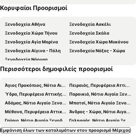
Κορυφαίοι Προορισμοί
Επισκοπή
Χαλανδριανή
Γιαλισκάρι
Παραλία Βάρης
Ξενοδοχεία Αθήνα
Ξενοδοχεία Ασκέλι
Παραδοσιακός Οικισμός Ερμούπολης
Νάουσα
Ξενοδοχεία Χώρα Τήνου
Ξενοδοχεία Σκάλα
Παναγία Κανάλα
Ο Λέοντας της Κέας
Ξενοδοχεία Αγία Μαρίνα
Ξενοδοχεία Χώρα Μυκόνου
Σχίνος
Μέγας Γυαλός
Ξενοδοχεία Αίγινα - Πόλη
Ξενοδοχεία Νάξος - Χώρα
Τρίβλακα
Φλαμπούρια
Ξενοδοχεία Νάουσα
Παραδοσιακός Οικισμός Δρυοπίδας
Σπήλαιο Καταφύκι
Περισσότεροι δημοφιλείς προορισμοί
Παραδοσιακός Οικισμός Άνω Σύρου
Ναός του Ποσειδώνα
Φοίνικας
Λία
Άγιος Προκόπιος, Νότιο Αιγαίο Ξενοδοχεία
Πειραιάς, Περιφέρεια Αττικής Ξενοδοχεία
Κούνδουρος
Τάσος
Ύδρα, Περιφέρεια Αττικής Ξενοδοχεία
Παροικιά, Νότιο Αιγαίο Ξενοδοχεία
Συκαμιά
Καζίνο Σύρου
Αδάμας, Νότιο Αιγαίο Ξενοδοχεία
Μπατσί, Νότιο Αιγαίο Ξενοδοχεία
Μέθανα, Περιφέρεια Αττικής Ξενοδοχεία
Άνδρος - Χώρα, Νότιο Αιγαίο Ξενοδοχεία
Γαύριο, Νότιο Αιγαίο Ξενοδοχεία
Γαλησσάς, Νότιο Αιγαίο Ξενοδοχεία
Κάρυστος, Κεντρική Ελλάδα Ξενοδοχεία
Πόρος - πόλη, Περιφέρεια Αττικής Ξενοδοχεία
Εμφάνιση όλων των καταλυμάτων στον προορισμό Μέριχας