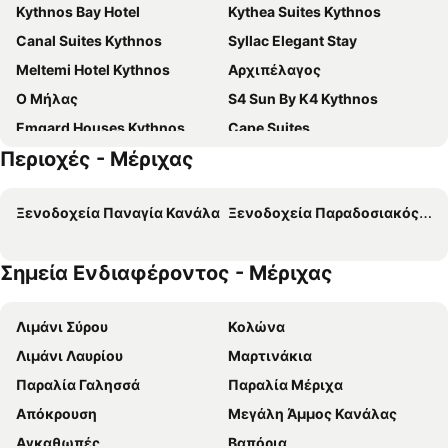
Kythnos Bay Hotel
Kythea Suites Kythnos
Canal Suites Kythnos
Syllac Elegant Stay
Meltemi Hotel Kythnos
Αρχιπέλαγος
Ο Μήλας
S4 Sun By K4 Kythnos
Emgard Houses Kythnos
Cape Suites
Περιοχές - Μέριχας
Stimata
Martino's Studios
Καμάρες
Yfes
Ξενοδοχεία Παναγία Κανάλα
Ξενοδοχεία Παραδοσιακός Οικισμός Δρυοπίδας
H4 Horizon1 By K4 Kythnos
Villa Monadi
Iriana
YOU the Kolona Concept - Adults Only
Σημεία Ενδιαφέροντος - Μέριχας
Ble Kythnos Suites
Kythnos Blue - Suite 3 Loutra Bch Balcony Sea View
Drio Kythnos Suites
You Suites Kythnos
Λιμάνι Σύρου
Κολώνα
Yi & Thalassa By Khi Collection
Λιμάνι Λαυρίου
Μαρτινάκια
Παραλία Γαλησσά
Παραλία Μέριχα
Απόκρουση
Μεγάλη Άμμος Κανάλας
Αγκαθωπές
Βαπόρια