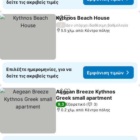
δείτε τις ακριβείς τιμές
Kythnos Beach House
Κοινοποίηση
Προσθήκη στα αγαπημένα
/
Δεν υπάρχει διαθέσιμη βαθμολογία
5.5 χλμ. από: Κέντρο πόλης
Επιλέξτε ημερομηνίες, για να
Εμφάνιση τιμών
δείτε τις ακριβείς τιμές
Aegean Breeze Kythnos
Κοινοποίηση
Προσθήκη στα αγαπημένα
Greek small apartment
9,3
Εξαιρετικό
3
0.2 χλμ. από: Κέντρο πόλης