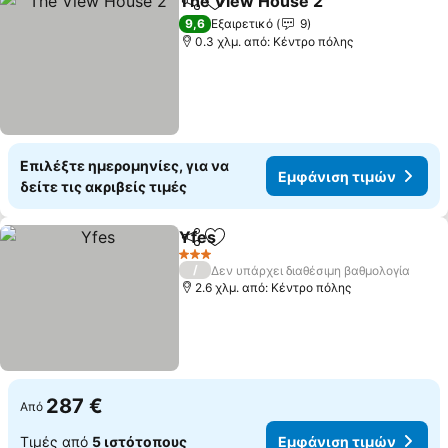
The View House 2
Κοινοποίηση
Προσθήκη στα αγαπημένα
9,6
Εξαιρετικό
9
0.3 χλμ. από: Κέντρο πόλης
Επιλέξτε ημερομηνίες, για να
Εμφάνιση τιμών
δείτε τις ακριβείς τιμές
Yfes
Κοινοποίηση
Προσθήκη στα αγαπημένα
3 Αστέρια
/
Δεν υπάρχει διαθέσιμη βαθμολογία
2.6 χλμ. από: Κέντρο πόλης
287 €
Από
Τιμές από
5 ιστότοπους
Εμφάνιση τιμών