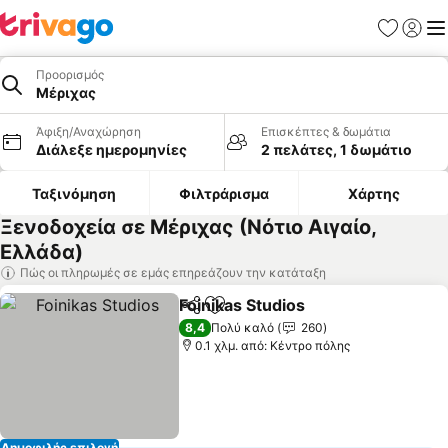
Αγαπημέν
Σύνδε
Με
Προορισμός
Μέριχας
Άφιξη/Αναχώρηση
Επισκέπτες & δωμάτια
Διάλεξε ημερομηνίες
2 πελάτες, 1 δωμάτιο
Ταξινόμηση
Φιλτράρισμα
Χάρτης
Ξενοδοχεία σε Μέριχας (Νότιο Αιγαίο,
Ελλάδα)
Πώς οι πληρωμές σε εμάς επηρεάζουν την κατάταξη
Foinikas Studios
Κοινοποίηση
Προσθήκη στα αγαπημένα
8,4
Πολύ καλό
260
0.1 χλμ. από: Κέντρο πόλης
Δημοφιλής επιλογή